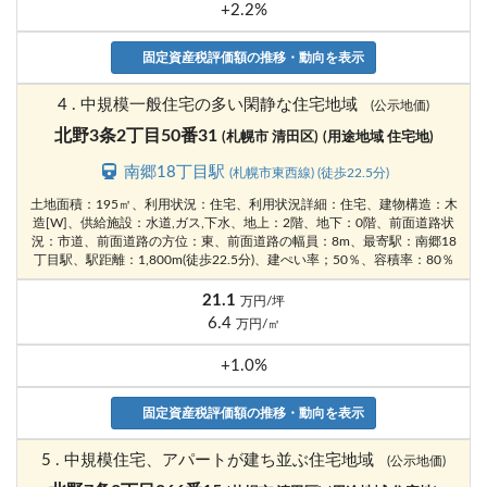
+2.2%
固定資産税評価額の推移・動向を表示
4 . 中規模一般住宅の多い閑静な住宅地域
(公示地価)
北野3条2丁目50番31
(札幌市 清田区)
(用途地域 住宅地)
南郷18丁目駅
(札幌市東西線) (徒歩22.5分)
土地面積：195㎡、利用状況：住宅、利用状況詳細：住宅、建物構造：木
造[W]、供給施設：水道,ガス,下水、地上：2階、地下：0階、前面道路状
況：市道、前面道路の方位：東、前面道路の幅員：8m、最寄駅：南郷18
丁目駅、駅距離：1,800m(徒歩22.5分)、建ぺい率；50％、容積率：80％
21.1
万円/坪
6.4
万円/㎡
+1.0%
固定資産税評価額の推移・動向を表示
5 . 中規模住宅、アパートが建ち並ぶ住宅地域
(公示地価)