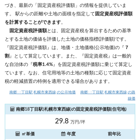
づき、最新の「固定資産税評価額」の情報を提供していま
す。 駅からの距離や土地の面積を指定して
固定資産税評価額
を計算することができます
。
固定資産税評価額
とは、固定資産税を算出するための基準
とする土地の価値を評価した土地の価格指標(評価額)です。
『固定資産税評価額』は、地価・土地価格(公示地価)の『
７
割
』として算定しています。また、『固定資産税』は一般的
な自治体の『
税率1.4%
』を固定資産税評価額に乗じて算定し
ています。なお、住宅用地等の土地の種類に応じて固定資産
税の軽減措置の特例を適用できる場合があります。
南郷18丁目駅(札幌市東西線)の公示地価
南郷18丁目駅(札幌市東西線)の路
線価
南郷18丁目駅(札幌市東西線)の固定資産税評価額(住宅地)
29.8
万円/坪
㎡単価
年度
前年比