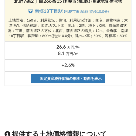
北野7条2丁目266番15
(札幌市 清田区)
(用途地域 住宅地)
南郷18丁目駅
(札幌市東西線) (徒歩10.0分)
土地面積：160㎡、利用状況：住宅、利用状況詳細：住宅、建物構造：木
造[W]、供給施設：水道,ガス,下水、地上：2階、地下：0階、前面道路状
況：市道、前面道路の方位：北西、前面道路の幅員：12m、最寄駅：南郷
18丁目駅、駅距離：800m(徒歩10.0分)、建ぺい率；50％、容積率：80％
26.6
万円/坪
8.1
万円/㎡
+2.6%
固定資産税評価額の推移・動向を表示
提供する土地価格情報について