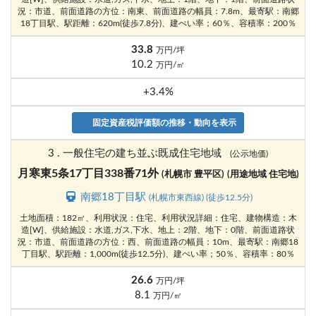
況：市道、前面道路の方位：南東、前面道路の幅員：7.8m、最寄駅：南郷
18丁目駅、駅距離：620m(徒歩7.8分)、建ぺい率；60％、容積率：200％
33.8
万円/坪
10.2
万円/㎡
+3.4%
固定資産税評価額の推移・動向を表示
3 . 一般住宅の建ち並ぶ既成住宅地域
(公示地価)
月寒東5条17丁目338番71外
(札幌市 豊平区)
(用途地域 住宅地)
南郷18丁目駅
(札幌市東西線) (徒歩12.5分)
土地面積：182㎡、利用状況：住宅、利用状況詳細：住宅、建物構造：木
造[W]、供給施設：水道,ガス,下水、地上：2階、地下：0階、前面道路状
況：市道、前面道路の方位：西、前面道路の幅員：10m、最寄駅：南郷18
丁目駅、駅距離：1,000m(徒歩12.5分)、建ぺい率；50％、容積率：80％
26.6
万円/坪
8.1
万円/㎡