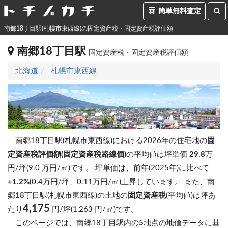
簡単無料査定
南郷18丁目駅(札幌市東西線)の固定資産税・固定資産税評価額
南郷18丁目駅
固定資産税・固定資産税評価額
北海道
札幌市東西線
南郷18丁目駅(札幌市東西線)における2026年の住宅地の
固
定資産税評価額(固定資産税路線価)
の平均値は坪単価
29.8
万
円/坪(9.0 万円/㎡)です。
坪単価は、前年(2025年)に比べて
+1.2%
(0.4万円/坪、0.11万円/㎡)上昇しています。
また、南
郷18丁目駅(札幌市東西線)の土地の
固定資産税
(平均値)は坪あ
4,175
たり
円/坪(1,263 円/㎡)です。
このページでは、南郷18丁目駅内の
5
地点の地価データに基