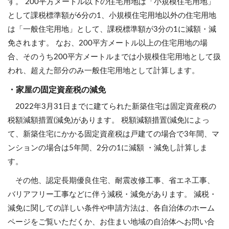
す。 200平方メートル以下の住宅用地は「小規模住宅用地」
として課税標準額が6分の1、小規模住宅用地以外の住宅用地
は「一般住宅用地」として、課税標準額が3分の1に減額・減
免されます。 なお、200平方メートル以上の住宅用地の場
合、そのうち200平方メートルまでは小規模住宅用地として扱
われ、超えた部分のみ一般住宅用地として計算します。
・家屋の固定資産税の減免
2022年3月31日までに建てられた新築住宅は固定資産税の
税額減額措置(減免)があります。 税額減額措置(減免)によっ
て、新築住宅にかかる固定資産税は戸建ての場合で3年間、マ
ンションの場合は5年間、2分の1に減額 ・減免し計算しま
す。
その他、認定長期優良住宅、耐震改修工事、省エネ工事、
バリアフリー工事などに伴う減税・減免があります。 減税・
減免に関しての詳しい条件や申請方法は、各自治体のホーム
ページをご覧いただくか、お住まい地域の自治体へお問い合