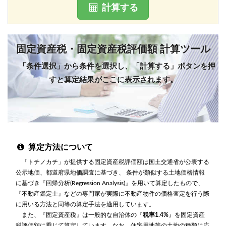
計算する
固定資産税・固定資産税評価額 計算ツール
「条件選択」から条件を選択し、「計算する」ボタンを押
すと算定結果がここに表示されます。
算定方法について
「トチノカチ」が提供する固定資産税評価額は国土交通省が公表する
公示地価、都道府県地価調査に基づき、 条件が類似する土地価格情報
に基づき『回帰分析(Regression Analysis)』を用いて算定したもので、
『不動産鑑定士』などの専門家が実際に不動産物件の価格査定を行う際
に用いる方法と同等の算定手法を適用しています。
また、『固定資産税』は一般的な自治体の『
税率1.4%
』を固定資産
税評価額に乗じて算定しています。なお、住宅用地等の土地の種類に応