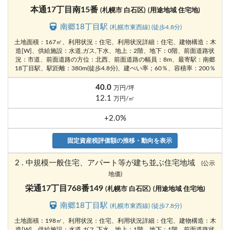
本通17丁目南15番
(札幌市 白石区)
(用途地域 住宅地)
南郷18丁目駅
(札幌市東西線) (徒歩4.8分)
土地面積：167㎡、利用状況：住宅、利用状況詳細：住宅、建物構造：木
造[W]、供給施設：水道,ガス,下水、地上：2階、地下：0階、前面道路状
況：市道、前面道路の方位：北西、前面道路の幅員：8m、最寄駅：南郷
18丁目駅、駅距離：380m(徒歩4.8分)、建ぺい率；60％、容積率：200％
40.0
万円/坪
12.1
万円/㎡
+2.0%
固定資産税評価額の推移・動向を表示
2 . 中規模一般住宅、アパート等が建ち並ぶ住宅地域
(公示
地価)
栄通17丁目768番149
(札幌市 白石区)
(用途地域 住宅地)
南郷18丁目駅
(札幌市東西線) (徒歩7.8分)
土地面積：198㎡、利用状況：住宅、利用状況詳細：住宅、建物構造：木
造[W]、供給施設：水道,ガス,下水、地上：1階、地下：1階、前面道路状