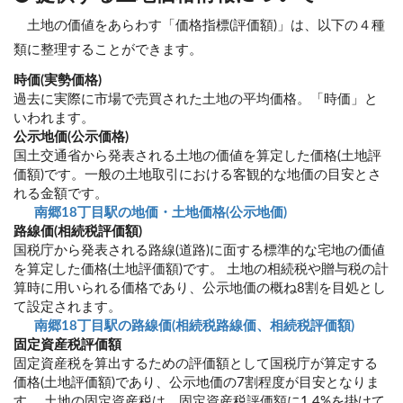
土地の価値をあらわす「価格指標(評価額)」は、以下の４種
類に整理することができます。
時価(実勢価格)
過去に実際に市場で売買された土地の平均価格。「時価」と
いわれます。
公示地価(公示価格)
国土交通省から発表される土地の価値を算定した価格(土地評
価額)です。一般の土地取引における客観的な地価の目安とさ
れる金額です。
南郷18丁目駅の地価・土地価格(公示地価)
路線価(相続税評価額)
国税庁から発表される路線(道路)に面する標準的な宅地の価値
を算定した価格(土地評価額)です。 土地の相続税や贈与税の計
算時に用いられる価格であり、公示地価の概ね8割を目処とし
て設定されます。
南郷18丁目駅の路線価(相続税路線価、相続税評価額)
固定資産税評価額
固定資産税を算出するための評価額として国税庁が算定する
価格(土地評価額)であり、公示地価の7割程度が目安となりま
す。 土地の固定資産税は、固定資産税評価額に1.4%を掛けて