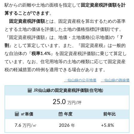
駅からの距離や土地の面積を指定して
固定資産税評価額を計
算することができます
。
固定資産税評価額
とは、固定資産税を算出するための基準
とする土地の価値を評価した土地の価格指標(評価額)です。
『固定資産税評価額』は、地価・土地価格(公示地価)の『
７
割
』として算定しています。また、『固定資産税』は一般的
な自治体の『
税率1.4%
』を固定資産税評価額に乗じて算定し
ています。なお、住宅用地等の土地の種類に応じて固定資産
税の軽減措置の特例を適用できる場合があります。
JR仙山線の公示地価
JR仙山線の路線価
JR仙山線の固定資産税評価額(住宅地)
25.0
万円/坪
㎡単価
年度
前年比
7.6
2026
+5.8%
万円/㎡
年