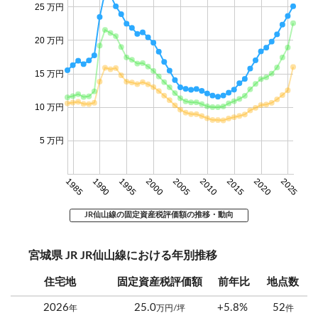
25 万円
20 万円
15 万円
10 万円
5 万円
1985
1990
1995
2000
2005
2010
2015
2020
2025
JR仙山線の固定資産税評価額の推移・動向
宮城県 JR JR仙山線における年別推移
住宅地
固定資産税評価額
前年比
地点数
2026
25.0
+5.8%
52
年
万円/坪
件