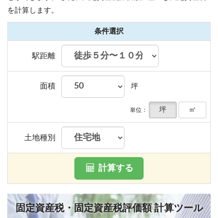
を計算します。
条件選択
駅距離
面積
坪
坪
㎡
単位：
土地種別
計算する
固定資産税・固定資産税評価額 計算ツール