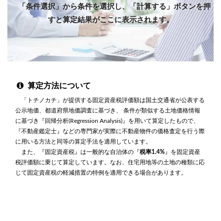
「条件選択」から条件を選択し、「計算する」ボタンを押
すと算定結果がここに表示されます。
算定方法について
「トチノカチ」が提供する固定資産税評価額は国土交通省が公表する
公示地価、都道府県地価調査に基づき、 条件が類似する土地価格情報
に基づき『回帰分析(Regression Analysis)』を用いて算定したもので、
『不動産鑑定士』などの専門家が実際に不動産物件の価格査定を行う際
に用いる方法と同等の算定手法を適用しています。
また、『固定資産税』は一般的な自治体の『
税率1.4%
』を固定資産
税評価額に乗じて算定しています。なお、住宅用地等の土地の種類に応
じて固定資産税の軽減措置の特例を適用できる場合があります。