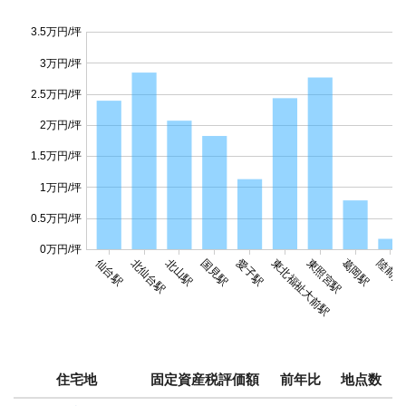
3.5万円/坪
3万円/坪
2.5万円/坪
2万円/坪
1.5万円/坪
1万円/坪
0.5万円/坪
0万円/坪
仙台駅
北仙台駅
北山駅
国見駅
愛子駅
東北福祉大前駅
東照宮駅
葛岡駅
陸前白
住宅地
固定資産税評価額
前年比
地点数