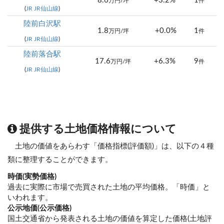
8.6
+3.2%
1
万円/坪
件
(
JR JR仙山線
)
陸前白沢駅
1.8
+0.0%
1
万円/坪
件
(
JR JR仙山線
)
陸前落合駅
17.6
+6.3%
9
万円/坪
件
(
JR JR仙山線
)
提供する土地価格情報について
土地の価値をあらわす「価格指標(評価額)」は、以下の４種
類に整理することができます。
時価(実勢価格)
過去に実際に市場で売買された土地の平均価格。「時価」と
いわれます。
公示地価(公示価格)
国土交通省から発表される土地の価値を算定した価格(土地評