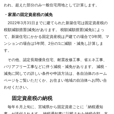
われ、超えた部分のみ一般住宅用地として計算します。
・家屋の固定資産税の減免
2022年3月31日までに建てられた新築住宅は固定資産税の
税額減額措置(減免)があります。 税額減額措置(減免)によっ
て、新築住宅にかかる固定資産税は戸建ての場合で3年間、マ
ンションの場合は5年間、2分の1に減額 ・減免し計算しま
す。
その他、認定長期優良住宅、耐震改修工事、省エネ工事、
バリアフリー工事などに伴う減税・減免があります。 減税・
減免に関しての詳しい条件や申請方法は、各自治体のホーム
ページをご覧いただくか、お住まい地域の自治体へお問い合
わせください。
固定資産税の納税
毎年６月上旬に、宮城県から固定資産ごとに「納税通知
書」が送付されます。 納税通知書に記載された納税金額、支