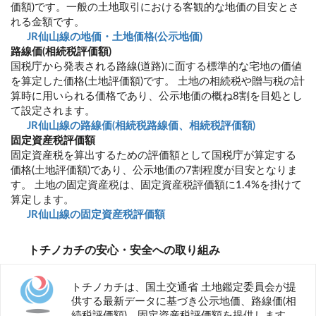
価額)です。一般の土地取引における客観的な地価の目安とさ
れる金額です。
JR仙山線の地価・土地価格(公示地価)
路線価(相続税評価額)
国税庁から発表される路線(道路)に面する標準的な宅地の価値
を算定した価格(土地評価額)です。 土地の相続税や贈与税の計
算時に用いられる価格であり、公示地価の概ね8割を目処とし
て設定されます。
JR仙山線の路線価(相続税路線価、相続税評価額)
固定資産税評価額
固定資産税を算出するための評価額として国税庁が算定する
価格(土地評価額)であり、公示地価の7割程度が目安となりま
す。 土地の固定資産税は、固定資産税評価額に1.4%を掛けて
算定します。
JR仙山線の固定資産税評価額
トチノカチの安心・安全への取り組み
トチノカチは、国土交通省 土地鑑定委員会が提
供する最新データに基づき公示地価、路線価(相
続税評価額)、固定資産税評価額を提供します。