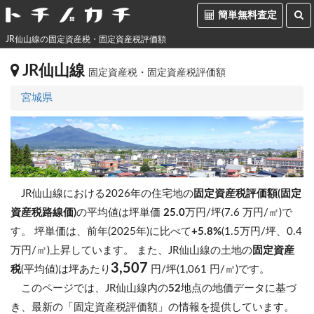
簡単無料査定
JR仙山線の固定資産税・固定資産税評価額
JR仙山線
固定資産税・固定資産税評価額
宮城県
JR仙山線における2026年の住宅地の
固定資産税評価額(固定
資産税路線価)
の平均値は坪単価
25.0
万円/坪(7.6 万円/㎡)で
す。
坪単価は、前年(2025年)に比べて
+5.8%
(1.5万円/坪、0.4
万円/㎡)上昇しています。
また、JR仙山線の土地の
固定資産
3,507
税
(平均値)は坪あたり
円/坪(1,061 円/㎡)です。
このページでは、JR仙山線内の
52
地点の地価データに基づ
き、最新の「固定資産税評価額」の情報を提供しています。