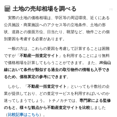
土地の売却相場を調べる
PR
実際の土地の価格相場は、学区等の周辺環境、近くにある
公共施設・商業施設へのアクセス等の立地条件、土地の形
状、道路との接面方位、日当たり、眺望など、物件ごとの個
別要因を考慮する必要があります。
一般の方は、これらの要因を考慮して計算することは困難
ですが「
不動産一括査定サイト
」を利用することにより無料
で価格相場を計算してもらうことができます。 また、
JR仙山
線において条件が類似する過去の取引物件の情報も入手でき
るため、価格算定の参考にできます
。
しかし、「
不動産一括査定サイト
」といっても十数社の企
業が提供しており、どの査定サービスを利用すればいいのか
迷ってしまうでしょう。 トチノカチでは、
専門家による監修
のもと、様々な観点から不動産査定サイトを比較
しました
（
比較記事はこちら
）。