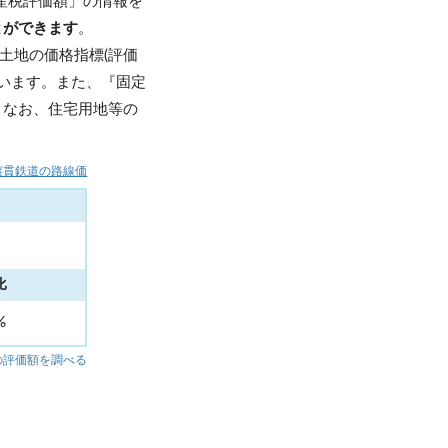
産税評価額」の情報を
とができます
。
土地の価格指標(評価
います。また、『固定
。なお、住宅用地等の
縦貫鉄道の路線価
比
8%
の評価額を調べる