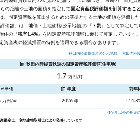
田内陸縦貫鉄道内の
4
地点の地価データに基づき、最新の「固定資
からの距離や土地の面積を指定して
固定資産税評価額を計算するこ
は、固定資産税を算出するための基準とする土地の価値を評価した
税評価額』は、地価・土地価格(公示地価)の『
７割
』として算定して
治体の『
税率1.4%
』を固定資産税評価額に乗じて算定しています
定資産税の軽減措置の特例を適用できる場合があります。
秋田内陸縦貫鉄道の公示地価
秋田内陸
秋田内陸縦貫鉄道の固定資産税評価額(住宅地)
1.7
万円/坪
㎡単価
年度
前年
5
2026
+14.
万円/㎡
年
住宅地以外の用途
産鑑定士、宅地建物取引士により監修
しています