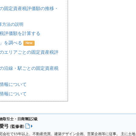
の固定資産税評価額の推移・
算方法の説明
税評価額を計算する
場」を調べる
New
のエリアごとの固定資産税評
の沿線・駅ごとの固定資産税
情報について
情報について
物取引士・日商簿記2級
 愛弓
(監修者)
宅会社で15年以上、不動産売買、建築デザイン企画、営業企画等に従事。 主に土地