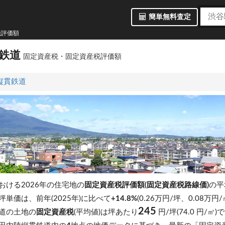
簡単無料査定
税評価額
鉄道
固定資産税・固定資産税評価額
縦貫鉄道
おける2026年の住宅地の
固定資産税評価額(固定資産税路線価)
の平
坪単価は、前年(2025年)に比べて
+14.8%
(0.26万円/坪、0.08万
245
道の土地の
固定資産税
(平均値)は坪あたり
円/坪(74.0 円/㎡)