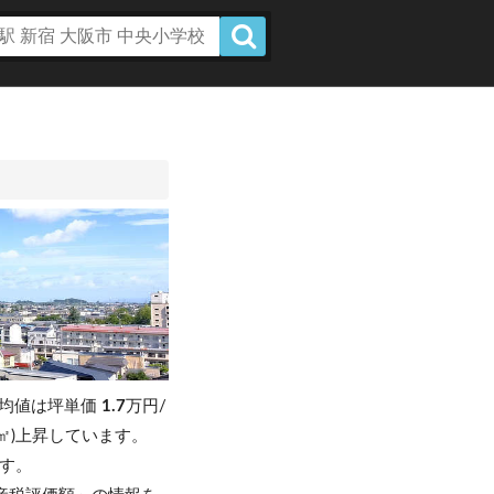
均値は坪単価
1.7
万円/
円/㎡)上昇しています。
です。