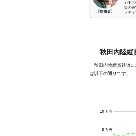
や中古
等の売
【監修者】
メディ
秋田内陸縦
秋田内陸縦貫鉄道に
は以下の通りです。
10 万円
8 万円