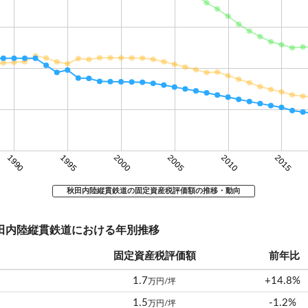
1990
1995
2000
2005
2010
2015
秋田内陸縦貫鉄道の固定資産税評価額の推移・動向
秋田内陸縦貫鉄道における年別推移
固定資産税評価額
前年比
1.7
+14.8%
万円/坪
1.5
-1.2%
万円/坪