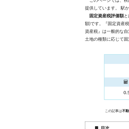
このページでは、秋
提供しています。 駅
固定資産税評価額
と
額)です。『固定資産
資産税』は一般的な自
土地の種類に応じて固
0.
この記事は
不動
目次