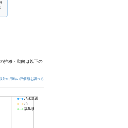
設
産
額の推移・動向は以下の
以外の用途の評価額を調べる
JR水郡線
JR
福島県