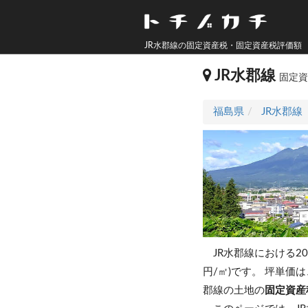
JR水郡線の固定資産税・固定資産税評価額
JR水郡線
固定
福島県
JR水郡線
JR水郡線における2
円/㎡)です。
坪単価は、
郡線の土地の
固定資産