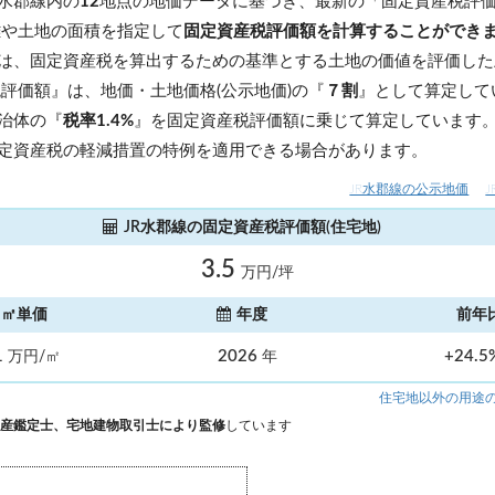
R水郡線内の
12
地点の地価データに基づき、最新の「固定資産税評
離や土地の面積を指定して
固定資産税評価額を計算することができ
は、固定資産税を算出するための基準とする土地の価値を評価した
税評価額』は、地価・土地価格(公示地価)の『
７割
』として算定して
治体の『
税率1.4%
』を固定資産税評価額に乗じて算定しています
定資産税の軽減措置の特例を適用できる場合があります。
JR水郡線の公示地価
JR水郡線の固定資産税評価額(住宅地)
3.5
万円/坪
㎡単価
年度
前年
1
2026
+24.
万円/㎡
年
住宅地以外の用途
産鑑定士、宅地建物取引士により監修
しています