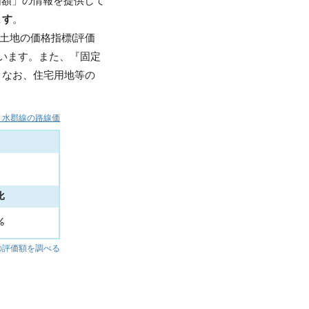
価額」の情報を提供して
ます
。
土地の価格指標(評価
います。また、『固定
。なお、住宅用地等の
JR水郡線の路線価
比
5%
の評価額を調べる