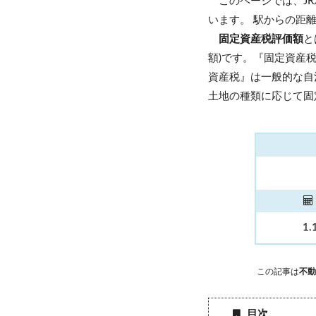
このページでは、J
います。 駅からの距
固定資産税評価額
と
額)です。『固定資産
資産税』は一般的な自
土地の種類に応じて固
1.
この記事は
不動
目次