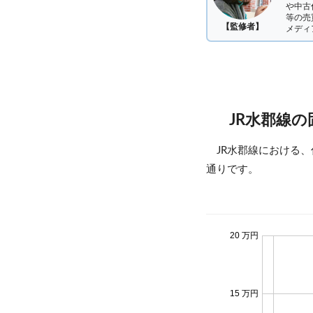
や中古
等の売
【監修者】
メディ
JR水郡線
JR水郡線における
通りです。
20 万円
15 万円