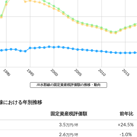
1990
1995
2000
2005
2010
2015
JR水郡線の固定資産税評価額の推移・動向
水郡線における年別推移
固定資産税評価額
前年比
3.5
+24.5%
万円/坪
2.6
-1.0%
万円/坪