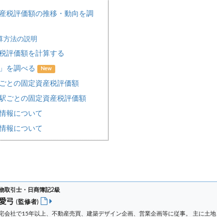
資産税評価額の推移・動向を調
算方法の説明
税評価額を計算する
場」を調べる
New
アごとの固定資産税評価額
・駅ごとの固定資産税評価額
情報について
情報について
物取引士・日商簿記2級
 愛弓
(監修者)
宅会社で15年以上、不動産売買、建築デザイン企画、営業企画等に従事。 主に土地