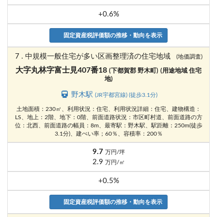
+0.6%
固定資産税評価額の推移・動向を表示
7 . 中規模一般住宅が多い区画整理済の住宅地域
(地価調査)
大字丸林字富士見407番18
(下都賀郡 野木町)
(用途地域 住宅
地)
野木駅
(JR宇都宮線) (徒歩3.1分)
土地面積：230㎡、利用状況：住宅、利用状況詳細：住宅、建物構造：
LS、地上：2階、地下：0階、前面道路状況：市区町村道、前面道路の方
位：北西、前面道路の幅員：8m、最寄駅：野木駅、駅距離：250m(徒歩
3.1分)、建ぺい率；60％、容積率：200％
9.7
万円/坪
2.9
万円/㎡
+0.5%
固定資産税評価額の推移・動向を表示