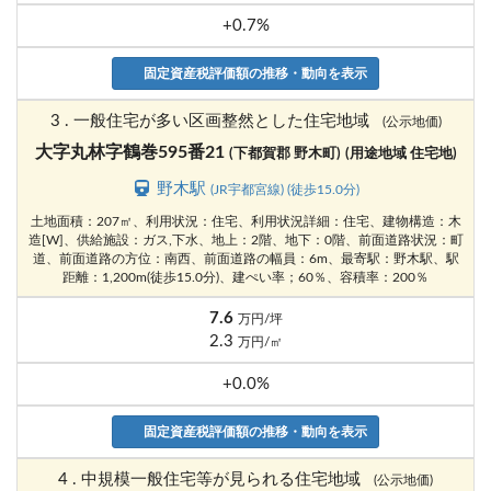
+0.7%
固定資産税評価額の推移・動向を表示
3 . 一般住宅が多い区画整然とした住宅地域
(公示地価)
大字丸林字鶴巻595番21
(下都賀郡 野木町)
(用途地域 住宅地)
野木駅
(JR宇都宮線) (徒歩15.0分)
土地面積：207㎡、利用状況：住宅、利用状況詳細：住宅、建物構造：木
造[W]、供給施設：ガス,下水、地上：2階、地下：0階、前面道路状況：町
道、前面道路の方位：南西、前面道路の幅員：6m、最寄駅：野木駅、駅
距離：1,200m(徒歩15.0分)、建ぺい率；60％、容積率：200％
7.6
万円/坪
2.3
万円/㎡
+0.0%
固定資産税評価額の推移・動向を表示
4 . 中規模一般住宅等が見られる住宅地域
(公示地価)