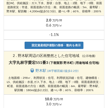
造[W]、供給施設：ガス,下水、形状：台形、地上：2階、地下：0階、前面
道路状況：市道、前面道路の方位：南、前面道路の幅員：5m、最寄駅：
野木駅、駅距離：4,200m(徒歩52.5分)、建ぺい率；60％、容積率：200％
2.0
万円/坪
0.6
万円/㎡
-1.1%
固定資産税評価額の推移・動向を表示
2 . 野木駅周辺の区画整然とした住宅地域
(公示地価)
大字丸林字愛宕551番3
(下都賀郡 野木町)
(用途地域 住宅地)
野木駅
(JR宇都宮線) (徒歩2.2分)
土地面積：298㎡、利用状況：住宅、利用状況詳細：住宅、建物構造：
LS、供給施設：水道,ガス,下水、地上：2階、地下：0階、前面道路状況：
町道、前面道路の方位：南西、前面道路の幅員：6m、最寄駅：野木駅、
駅距離：180m(徒歩2.2分)、建ぺい率；60％、容積率：200％
10.0
万円/坪
3.0
万円/㎡