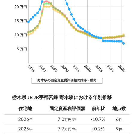
20 万円
15 万円
10 万円
5 万円
1985
1990
1995
2000
2005
2010
2015
2020
2025
野木駅の固定資産税評価額の推移・動向
栃木県 JR JR宇都宮線 野木駅における年別推移
住宅地
固定資産税評価額
前年比
地点数
2026
7.0
-10.7%
6
年
万円/坪
件
2025
7.7
+0.2%
9
年
万円/坪
件