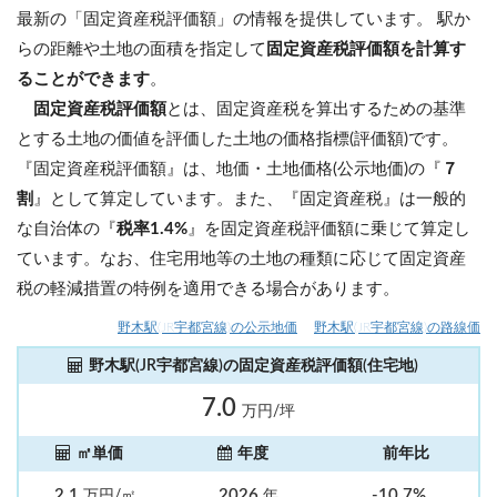
最新の「固定資産税評価額」の情報を提供しています。 駅か
らの距離や土地の面積を指定して
固定資産税評価額を計算す
ることができます
。
固定資産税評価額
とは、固定資産税を算出するための基準
とする土地の価値を評価した土地の価格指標(評価額)です。
『固定資産税評価額』は、地価・土地価格(公示地価)の『
７
割
』として算定しています。また、『固定資産税』は一般的
な自治体の『
税率1.4%
』を固定資産税評価額に乗じて算定し
ています。なお、住宅用地等の土地の種類に応じて固定資産
税の軽減措置の特例を適用できる場合があります。
野木駅(JR宇都宮線)の公示地価
野木駅(JR宇都宮線)の路線価
野木駅(JR宇都宮線)の固定資産税評価額(住宅地)
7.0
万円/坪
㎡単価
年度
前年比
2.1
2026
-10.7%
万円/㎡
年