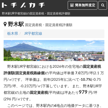
簡単無料査定
野木駅(JR宇都宮線)の固定資産税・固定資産税評価額
野木駅
固定資産税・固定資産税評価額
栃木県
JR宇都宮線
野木駅(JR宇都宮線)における2026年の住宅地の
固定資産税
評価額(固定資産税路線価)
の平均値は坪単価
7.0
万円/坪(2.1 万
円/㎡)です。
坪単価は、前年(2025年)に比べて
-10.7%
(-0.75
万円/坪、-0.23万円/㎡)下落しています。
また、野木駅(JR宇
979
都宮線)の土地の
固定資産税
(平均値)は坪あたり
円/坪
(296 円/㎡)です。
このページでは、野木駅内の
6
地点の地価データに基づき、