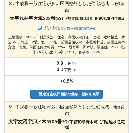
8 . 中規模一般住宅が多い区画整然とした住宅地域
(地価調
査)
大字丸林字大塚222番16
(下都賀郡 野木町)
(用途地域 住宅地)
野木駅
(JR宇都宮線) (徒歩7.9分)
土地面積：186㎡、利用状況：住宅、利用状況詳細：住宅、建物構造：木
造[W]、地上：2階、地下：0階、前面道路状況：市区町村道、前面道路の
方位：南西、前面道路の幅員：12m、最寄駅：野木駅、駅距離：630m(徒
歩7.9分)、建ぺい率；50％、容積率：80％
9.8
万円/坪
3.0
万円/㎡
+0.5%
固定資産税評価額の推移・動向を表示
9 . 中規模一般住宅が多い区画整然とした住宅地域
(地価調
査)
大字友沼字卯ノ木5905番70
(下都賀郡 野木町)
(用途地域 住宅
地)