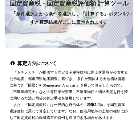
固定資産税・固定資産税評価額 計算ツール
「条件選択」から条件を選択し、「計算する」ボタンを押
すと算定結果がここに表示されます。
算定方法について
「トチノカチ」が提供する固定資産税評価額は国土交通省が公表する
公示地価、都道府県地価調査に基づき、 条件が類似する土地価格情報
に基づき『回帰分析(Regression Analysis)』を用いて算定したもので、
『不動産鑑定士』などの専門家が実際に不動産物件の価格査定を行う際
に用いる方法と同等の算定手法を適用しています。
また、『固定資産税』は一般的な自治体の『
税率1.4%
』を固定資産
税評価額に乗じて算定しています。なお、住宅用地等の土地の種類に応
じて固定資産税の軽減措置の特例を適用できる場合があります。