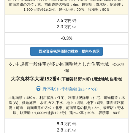
前面道路の方位：東、前面道路の幅員：6m、最寄駅：野木駅、駅距離：
1,300m(徒歩16.2分)、建ぺい率；50％、容積率：80％
7.5
万円/坪
2.3
万円/㎡
-0.3%
固定資産税評価額の推移・動向を表示
6 . 中規模一般住宅が多い区画整然とした住宅地域
(公示地
価)
大字丸林字大塚152番4
(下都賀郡 野木町)
(用途地域 住宅地)
野木駅
(JR宇都宮線) (徒歩12.5分)
土地面積：180㎡、利用状況：住宅、利用状況詳細：住宅、建物構造：木
造[W]、供給施設：水道,ガス,下水、地上：2階、地下：0階、前面道路状
況：町道、前面道路の方位：北東、前面道路の幅員：6m、最寄駅：野木
駅、駅距離：1,000m(徒歩12.5分)、建ぺい率；50％、容積率：80％
9.3
万円/坪
2.8
万円/㎡