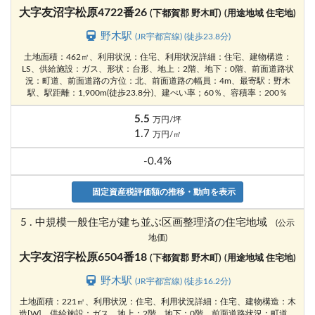
大字友沼字松原4722番26
(下都賀郡 野木町)
(用途地域 住宅地)
野木駅
(JR宇都宮線) (徒歩23.8分)
土地面積：462㎡、利用状況：住宅、利用状況詳細：住宅、建物構造：
LS、供給施設：ガス、形状：台形、地上：2階、地下：0階、前面道路状
況：町道、前面道路の方位：北、前面道路の幅員：4m、最寄駅：野木
駅、駅距離：1,900m(徒歩23.8分)、建ぺい率；60％、容積率：200％
5.5
万円/坪
1.7
万円/㎡
-0.4%
固定資産税評価額の推移・動向を表示
5 . 中規模一般住宅が建ち並ぶ区画整理済の住宅地域
(公示
地価)
大字友沼字松原6504番18
(下都賀郡 野木町)
(用途地域 住宅地)
野木駅
(JR宇都宮線) (徒歩16.2分)
土地面積：221㎡、利用状況：住宅、利用状況詳細：住宅、建物構造：木
造[W]、供給施設：ガス、地上：2階、地下：0階、前面道路状況：町道、