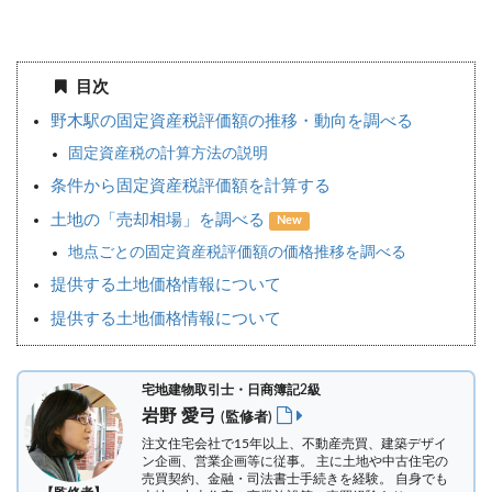
目次
野木駅の固定資産税評価額の推移・動向を調べる
固定資産税の計算方法の説明
条件から固定資産税評価額を計算する
土地の「売却相場」を調べる
New
地点ごとの固定資産税評価額の価格推移を調べる
提供する土地価格情報について
提供する土地価格情報について
宅地建物取引士・日商簿記2級
岩野 愛弓
(監修者)
注文住宅会社で15年以上、不動産売買、建築デザイ
ン企画、営業企画等に従事。 主に土地や中古住宅の
売買契約、金融・司法書士手続きを経験。
自身でも