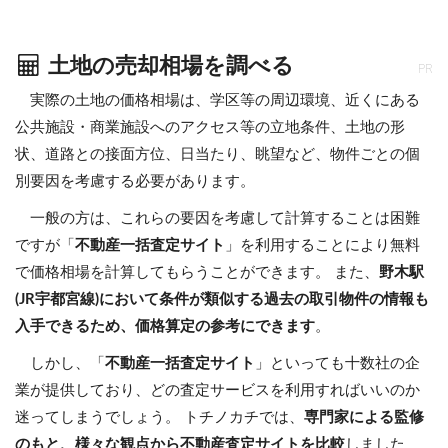
土地の売却相場を調べる
PR
実際の土地の価格相場は、学区等の周辺環境、近くにある
公共施設・商業施設へのアクセス等の立地条件、土地の形
状、道路との接面方位、日当たり、眺望など、物件ごとの個
別要因を考慮する必要があります。
一般の方は、これらの要因を考慮して計算することは困難
ですが「
不動産一括査定サイト
」を利用することにより無料
で価格相場を計算してもらうことができます。 また、
野木駅
(JR宇都宮線)において条件が類似する過去の取引物件の情報も
入手できるため、価格算定の参考にできます
。
しかし、「
不動産一括査定サイト
」といっても十数社の企
業が提供しており、どの査定サービスを利用すればいいのか
迷ってしまうでしょう。 トチノカチでは、
専門家による監修
のもと、様々な観点から不動産査定サイトを比較
しました