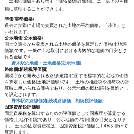
土地の価値をあらわす「価格指標(評価額)」は、以下の４種
類に整理することができます。
時価(実勢価格)
過去に実際に市場で売買された土地の平均価格。「時価」と
いわれます。
公示地価(公示価格)
国土交通省から発表される土地の価値を算定した価格(土地評
価額)です。一般の土地取引における客観的な地価の目安とさ
れる金額です。
野木駅の地価・土地価格(公示地価)
路線価(相続税評価額)
国税庁から発表される路線(道路)に面する標準的な宅地の価値
を算定した価格(土地評価額)です。 土地の相続税や贈与税の計
算時に用いられる価格であり、公示地価の概ね8割を目処とし
て設定されます。
野木駅の路線価(相続税路線価、相続税評価額)
固定資産税評価額
固定資産税を算出するための評価額として国税庁が算定する
価格(土地評価額)であり、公示地価の7割程度が目安となりま
す。 土地の固定資産税は、固定資産税評価額に1.4%を掛けて
算定します。