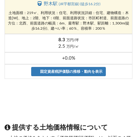
野木駅
(JR宇都宮線) (徒歩16.2分)
土地面積：219㎡、利用状況：住宅、利用状況詳細：住宅、建物構造：木
造[W]、地上：2階、地下：0階、前面道路状況：市区町村道、前面道路の
方位：北西、前面道路の幅員：6m、最寄駅：野木駅、駅距離：1,300m(徒
歩16.2分)、建ぺい率；60％、容積率：200％
8.3
万円/坪
2.5
万円/㎡
+0.0%
固定資産税評価額の推移・動向を表示
提供する土地価格情報について