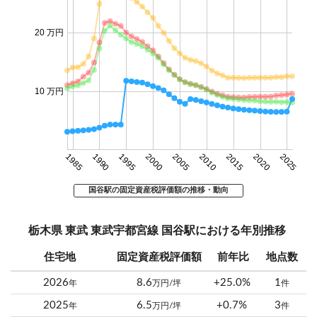
20 万円
10 万円
1985
1990
1995
2000
2005
2010
2015
2020
2025
国谷駅の固定資産税評価額の推移・動向
栃木県 東武 東武宇都宮線 国谷駅における年別推移
住宅地
固定資産税評価額
前年比
地点数
2026
8.6
+25.0%
1
年
万円/坪
件
2025
6.5
+0.7%
3
年
万円/坪
件