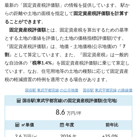
最新の「固定資産税評価額」の情報を提供しています。 駅か
らの距離や土地の面積を指定して
固定資産税評価額を計算す
ることができます
。
固定資産税評価額
とは、固定資産税を算出するための基準
とする土地の価値を評価した土地の価格指標(評価額)です。
『固定資産税評価額』は、地価・土地価格(公示地価)の『
７
割
』として算定しています。また、『固定資産税』は一般的
な自治体の『
税率1.4%
』を固定資産税評価額に乗じて算定し
ています。なお、住宅用地等の土地の種類に応じて固定資産
税の軽減措置の特例を適用できる場合があります。
国谷駅(東武宇都宮線)の公示地価
国谷駅(東武宇都宮線)の路線価
国谷駅(東武宇都宮線)の固定資産税評価額(住宅地)
8.6
万円/坪
㎡単価
年度
前年比
2.6
2026
+25.0%
万円/㎡
年