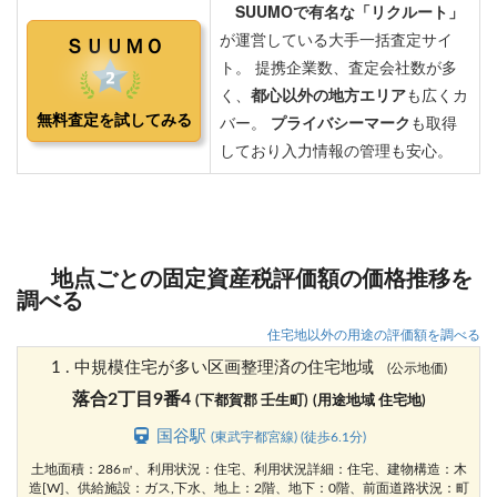
地点ごとの固定資産税評価額の価格推移を
調べる
住宅地以外の用途の評価額を調べる
1 . 中規模住宅が多い区画整理済の住宅地域
(公示地価)
落合2丁目9番4
(下都賀郡 壬生町)
(用途地域 住宅地)
国谷駅
(東武宇都宮線) (徒歩6.1分)
土地面積：286㎡、利用状況：住宅、利用状況詳細：住宅、建物構造：木
造[W]、供給施設：ガス,下水、地上：2階、地下：0階、前面道路状況：町