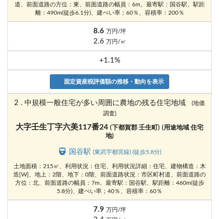
道、前面道路の方位：東、前面道路の幅員：6m、最寄駅：国谷駅、駅距
離：490m(徒歩6.1分)、建ぺい率；60％、容積率：200％
8.6
万円/坪
2.6
万円/㎡
+1.1%
固定資産税評価額の推移・動向を表示
2 . 中規模一般住宅が多い周囲に農地の残る住宅地域
(地価
調査)
大字壬生丁字六美117番24
(下都賀郡 壬生町)
(用途地域 住宅
地)
国谷駅
(東武宇都宮線) (徒歩5.8分)
土地面積：215㎡、利用状況：住宅、利用状況詳細：住宅、建物構造：木
造[W]、地上：2階、地下：0階、前面道路状況：市区町村道、前面道路の
方位：北、前面道路の幅員：7m、最寄駅：国谷駅、駅距離：460m(徒歩
5.8分)、建ぺい率；40％、容積率：60％
7.9
万円/坪