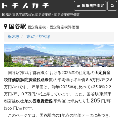
簡単無料査定
国谷駅(東武宇都宮線)の固定資産税・固定資産税評価額
国谷駅
固定資産税・固定資産税評価額
栃木県
東武宇都宮線
国谷駅(東武宇都宮線)における2026年の住宅地の
固定資産
税評価額(固定資産税路線価)
の平均値は坪単価
8.6
万円/坪(2.6
万円/㎡)です。
坪単価は、前年(2025年)に比べて
+25.0%
(2.2
万円/坪、0.7万円/㎡)上昇しています。
また、国谷駅(東武宇
1,205
都宮線)の土地の
固定資産税
(平均値)は坪あたり
円/坪
(365 円/㎡)です。
このページでは、国谷駅内の
1
地点の地価データに基づき、