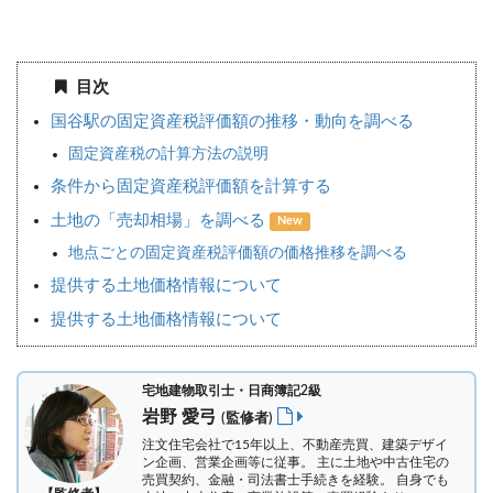
目次
国谷駅の固定資産税評価額の推移・動向を調べる
固定資産税の計算方法の説明
条件から固定資産税評価額を計算する
土地の「売却相場」を調べる
New
地点ごとの固定資産税評価額の価格推移を調べる
提供する土地価格情報について
提供する土地価格情報について
宅地建物取引士・日商簿記2級
岩野 愛弓
(監修者)
注文住宅会社で15年以上、不動産売買、建築デザイ
ン企画、営業企画等に従事。 主に土地や中古住宅の
売買契約、金融・司法書士手続きを経験。
自身でも