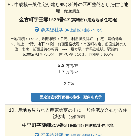
9 . 中規模一般住宅が建ち並ぶ郊外の区画整然とした住宅地
域
(地価調査)
金古町字王塚1535番47
(高崎市)
(用途地域 住宅地)
群馬総社駅
(JR上越線) (徒歩75.0分)
土地面積：161㎡、利用状況：住宅、利用状況詳細：住宅、建物構造：
LS、地上：2階、地下：0階、前面道路状況：市区町村道、前面道路の方
位：南東、前面道路の幅員：6m、最寄駅：群馬総社駅、駅距離：
6,000m(徒歩75.0分)、建ぺい率；50％、容積率：100％
5.8
万円/坪
1.7
万円/㎡
-2.0%
固定資産税評価額の推移・動向を表示
10 . 農地も見られる農家集落の中に一般住宅が介在する住
宅地域
(地価調査)
中里町字薬師259番3
(高崎市)
(用途地域 住宅地)
群馬総社駅
(JR上越線) (徒歩86.2分)