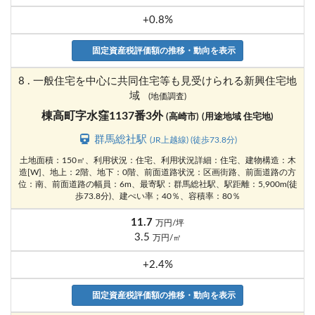
+0.8%
固定資産税評価額の推移・動向を表示
8 . 一般住宅を中心に共同住宅等も見受けられる新興住宅地
域
(地価調査)
棟高町字水窪1137番3外
(高崎市)
(用途地域 住宅地)
群馬総社駅
(JR上越線) (徒歩73.8分)
土地面積：150㎡、利用状況：住宅、利用状況詳細：住宅、建物構造：木
造[W]、地上：2階、地下：0階、前面道路状況：区画街路、前面道路の方
位：南、前面道路の幅員：6m、最寄駅：群馬総社駅、駅距離：5,900m(徒
歩73.8分)、建ぺい率；40％、容積率：80％
11.7
万円/坪
3.5
万円/㎡
+2.4%
固定資産税評価額の推移・動向を表示