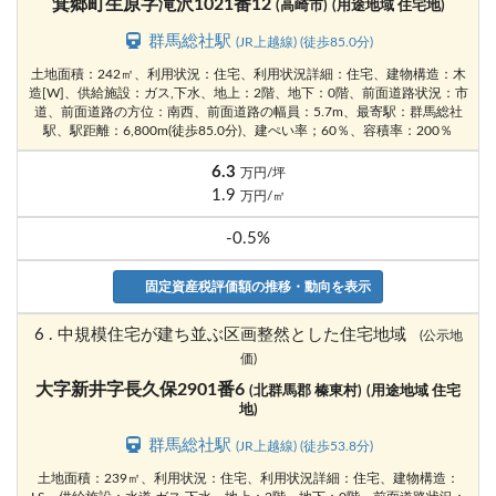
箕郷町生原字滝沢1021番12
(高崎市)
(用途地域 住宅地)
群馬総社駅
(JR上越線) (徒歩85.0分)
土地面積：242㎡、利用状況：住宅、利用状況詳細：住宅、建物構造：木
造[W]、供給施設：ガス,下水、地上：2階、地下：0階、前面道路状況：市
道、前面道路の方位：南西、前面道路の幅員：5.7m、最寄駅：群馬総社
駅、駅距離：6,800m(徒歩85.0分)、建ぺい率；60％、容積率：200％
6.3
万円/坪
1.9
万円/㎡
-0.5%
固定資産税評価額の推移・動向を表示
6 . 中規模住宅が建ち並ぶ区画整然とした住宅地域
(公示地
価)
大字新井字長久保2901番6
(北群馬郡 榛東村)
(用途地域 住宅
地)
群馬総社駅
(JR上越線) (徒歩53.8分)
土地面積：239㎡、利用状況：住宅、利用状況詳細：住宅、建物構造：