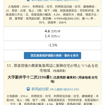
土地面積：319㎡、利用状況：住宅、利用状況詳細：住宅、建物構造：
LS、形状：台形、地上：1階、地下：0階、前面道路状況：市区町村道、前
面道路の方位：北、前面道路の幅員：4.2m、側道区分：側道、側道方位：
西、最寄駅：群馬総社駅、駅距離：6,900m(徒歩86.2分)、建ぺい率；
70％、容積率：200％
4.6
万円/坪
1.4
万円/㎡
-1.5%
固定資産税評価額の推移・動向を表示
11 . 県道背後の農家集落周辺に新興住宅が増えつつある住
宅地域
(地価調査)
大字新井字十二沢2196番1
(北群馬郡 榛東村)
(用途地域 住宅
地)
群馬総社駅
(JR上越線) (徒歩61.2分)
土地面積：251㎡、利用状況：住宅、利用状況詳細：住宅、建物構造：木
造[W]、地上：2階、地下：0階、前面道路状況：市区町村道、前面道路の
方位：東、前面道路の幅員：4.5m、最寄駅：群馬総社駅、駅距離：