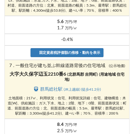
LS、供給施設：水道,ガス,下水、地上：2階、地下：0階、前面道路状況：
村道、前面道路の方位：北東、前面道路の幅員：5.3m、最寄駅：群馬総社
駅、駅距離：4,300m(徒歩53.8分)、建ぺい率；70％、容積率：400％
5.6
万円/坪
1.7
万円/㎡
-0.4%
固定資産税評価額の推移・動向を表示
7 . 一般住宅が建ち並ぶ幹線道路背後の住宅地域
(公示地価)
大字大久保字辺玉2210番6
(北群馬郡 吉岡町)
(用途地域 住宅
地)
群馬総社駅
(JR上越線) (徒歩41.2分)
土地面積：217㎡、利用状況：住宅、利用状況詳細：住宅、建物構造：木
造[W]、供給施設：ガス,下水、地上：2階、地下：0階、前面道路状況：町
道、前面道路の方位：北、前面道路の幅員：5.1m、最寄駅：群馬総社駅、
駅距離：3,300m(徒歩41.2分)、建ぺい率；70％、容積率：200％
8.4
万円/坪
2.5
万円/㎡