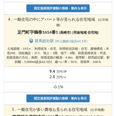
固定資産税評価額の推移・動向を表示
4 . 一般住宅の中にアパート等が見られる住宅地域
(公示地
価)
足門町字鶴巻1614番1
(高崎市)
(用途地域 住宅地)
群馬総社駅
(JR上越線) (徒歩62.5分)
土地面積：192㎡、利用状況：住宅、利用状況詳細：住宅、建物構造：木
造[W]、供給施設：ガス、地上：1階、地下：0階、前面道路状況：市道、
前面道路の方位：南西、前面道路の幅員：4.8m、最寄駅：群馬総社駅、駅
距離：5,000m(徒歩62.5分)、建ぺい率；50％、容積率：100％
9.4
万円/坪
2.8
万円/㎡
-0.1%
固定資産税評価額の推移・動向を表示
5 . 一般住宅が多い農地も見られる住宅地域
(公示地価)