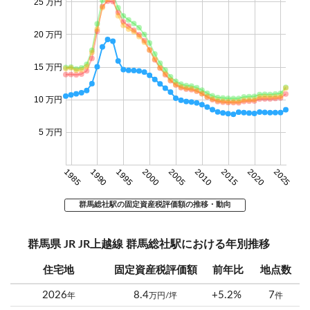
25 万円
20 万円
15 万円
10 万円
5 万円
1985
1990
1995
2000
2005
2010
2015
2020
2025
群馬総社駅の固定資産税評価額の推移・動向
群馬県 JR JR上越線 群馬総社駅における年別推移
住宅地
固定資産税評価額
前年比
地点数
2026
8.4
+5.2%
7
年
万円/坪
件