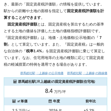
き、最新の「固定資産税評価額」の情報を提供しています。
駅からの距離や土地の面積を指定して
固定資産税評価額を計
算することができます
。
固定資産税評価額
とは、固定資産税を算出するための基準
とする土地の価値を評価した土地の価格指標(評価額)です。
『固定資産税評価額』は、地価・土地価格(公示地価)の『
７
割
』として算定しています。また、『固定資産税』は一般的
な自治体の『
税率1.4%
』を固定資産税評価額に乗じて算定し
ています。なお、住宅用地等の土地の種類に応じて固定資産
税の軽減措置の特例を適用できる場合があります。
群馬総社駅(JR上越線)の公示地価
群馬総社駅(JR上越線)の路線価
群馬総社駅(JR上越線)の固定資産税評価額(住宅地)
8.4
万円/坪
㎡単価
年度
前年比
2.5
2026
+5.2%
万円/㎡
年