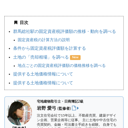
目次
群馬総社駅の固定資産税評価額の推移・動向を調べる
固定資産税の計算方法の説明
条件から固定資産税評価額を計算する
土地の「売却相場」を調べる
New
地点ごとの固定資産税評価額の価格推移を調べる
提供する土地価格情報について
提供する土地価格情報について
宅地建物取引士・日商簿記2級
岩野 愛弓
(監修者)
注文住宅会社で15年以上、不動産売買、建築デザイ
ン企画、営業企画等に従事。 主に土地や中古住宅の
売買契約、金融・司法書士手続きを経験。
自身でも