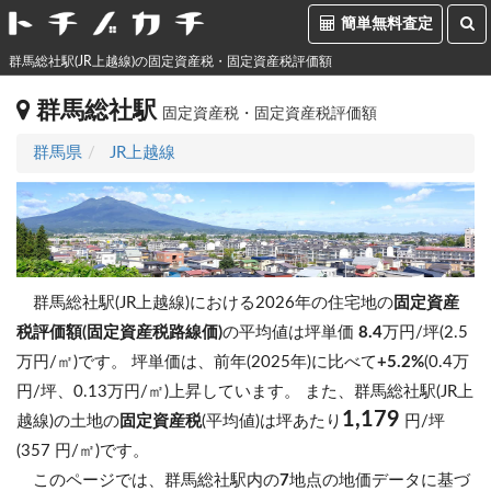
簡単無料査定
群馬総社駅(JR上越線)の固定資産税・固定資産税評価額
群馬総社駅
固定資産税・固定資産税評価額
群馬県
JR上越線
群馬総社駅(JR上越線)における2026年の住宅地の
固定資産
税評価額(固定資産税路線価)
の平均値は坪単価
8.4
万円/坪(2.5
万円/㎡)です。
坪単価は、前年(2025年)に比べて
+5.2%
(0.4万
円/坪、0.13万円/㎡)上昇しています。
また、群馬総社駅(JR上
1,179
越線)の土地の
固定資産税
(平均値)は坪あたり
円/坪
(357 円/㎡)です。
このページでは、群馬総社駅内の
7
地点の地価データに基づ