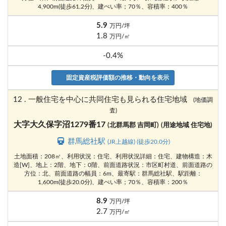
4,900m(徒歩61.2分)、建ぺい率；70％、容積率：400％
5.9
万円/坪
1.8
万円/㎡
-0.4%
固定資産税評価額の推移・動向を表示
12 . 一般住宅を中心に共同住宅も見られる住宅地域
(地価調
査)
大字大久保字沼1279番17
(北群馬郡 吉岡町)
(用途地域 住宅地)
群馬総社駅
(JR上越線) (徒歩20.0分)
土地面積：208㎡、利用状況：住宅、利用状況詳細：住宅、建物構造：木
造[W]、地上：2階、地下：0階、前面道路状況：市区町村道、前面道路の
方位：北、前面道路の幅員：6m、最寄駅：群馬総社駅、駅距離：
1,600m(徒歩20.0分)、建ぺい率；70％、容積率：200％
8.9
万円/坪
2.7
万円/㎡