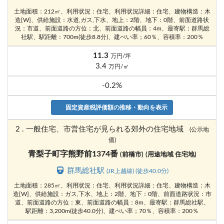
土地面積：212㎡、利用状況：住宅、利用状況詳細：住宅、建物構造：木
造[W]、供給施設：水道,ガス,下水、地上：2階、地下：0階、前面道路状
況：市道、前面道路の方位：北、前面道路の幅員：4m、最寄駅：群馬総
社駅、駅距離：700m(徒歩8.8分)、建ぺい率；60％、容積率：200％
11.3
万円/坪
3.4
万円/㎡
-0.2%
固定資産税評価額の推移・動向を表示
2 . 一般住宅、市営住宅が見られる郊外の住宅地域
(公示地
価)
青梨子町字熊野前1374番
(前橋市)
(用途地域 住宅地)
群馬総社駅
(JR上越線) (徒歩40.0分)
土地面積：285㎡、利用状況：住宅、利用状況詳細：住宅、建物構造：木
造[W]、供給施設：ガス,下水、地上：2階、地下：0階、前面道路状況：市
道、前面道路の方位：東、前面道路の幅員：8m、最寄駅：群馬総社駅、
駅距離：3,200m(徒歩40.0分)、建ぺい率；70％、容積率：200％