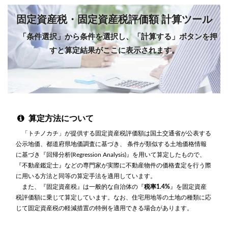
固定資産税・固定資産税評価額 計算ツール
「条件選択」から条件を選択し、「計算する」ボタンを押
すと算定結果がここに表示されます。
算定方法について
「トチノカチ」が提供する固定資産税評価額は国土交通省が公表する
公示地価、都道府県地価調査に基づき、 条件が類似する土地価格情報
に基づき『回帰分析(Regression Analysis)』を用いて算定したもので、
『不動産鑑定士』などの専門家が実際に不動産物件の価格査定を行う際
に用いる方法と同等の算定手法を適用しています。
また、『固定資産税』は一般的な自治体の『
税率1.4%
』を固定資産
税評価額に乗じて算定しています。なお、住宅用地等の土地の種類に応
じて固定資産税の軽減措置の特例を適用できる場合があります。