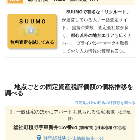
地点ごとの固定資産税評価額の価格推移を
調べる
住宅地以外の用途の評価額を調べる
1 . 一般住宅のほかにアパートも見られる住宅地域
(公示地
価)
総社町植野字東新井159番61
(前橋市)
(用途地域 住宅地)
群馬総社駅
(JR上越線) (徒歩8.8分)