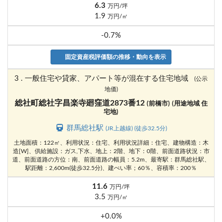
6.3
万円/坪
1.9
万円/㎡
-0.7%
固定資産税評価額の推移・動向を表示
3 . 一般住宅や貸家、アパート等が混在する住宅地域
(公示
地価)
総社町総社字昌楽寺廻窪道2873番12
(前橋市)
(用途地域 住
宅地)
群馬総社駅
(JR上越線) (徒歩32.5分)
土地面積：122㎡、利用状況：住宅、利用状況詳細：住宅、建物構造：木
造[W]、供給施設：ガス,下水、地上：2階、地下：0階、前面道路状況：市
道、前面道路の方位：南、前面道路の幅員：5.2m、最寄駅：群馬総社駅、
駅距離：2,600m(徒歩32.5分)、建ぺい率；60％、容積率：200％
11.6
万円/坪
3.5
万円/㎡
+0.0%