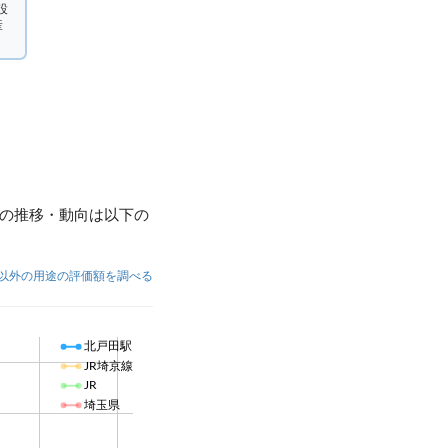
設
産
の推移・動向は以下の
以外の用途の評価額を調べる
北戸田駅
JR埼京線
JR
埼玉県