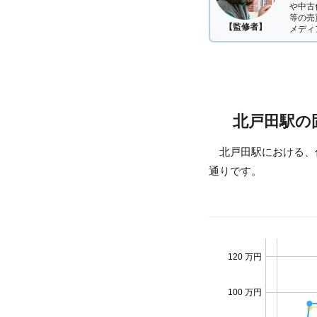
や中古
等の売
【監修者】
メディ
北戸田駅の
北戸田駅における、
通りです。
120 万円
100 万円