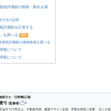
産税評価額の推移・動向を調
算方法の説明
税評価額を計算する
場」を調べる
New
資産税評価額の価格推移を調べる
情報について
情報について
物取引士・日商簿記2級
 愛弓
(監修者)
宅会社で15年以上、不動産売買、建築デザイン企画、営業企画等に従事。 主に土地