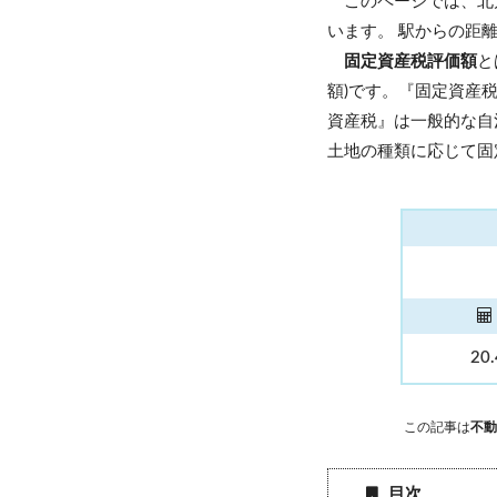
このページでは、北
います。 駅からの距
固定資産税評価額
と
額)です。『固定資産
資産税』は一般的な自
土地の種類に応じて固
20
この記事は
不動
目次