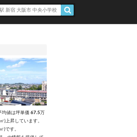
平均値は坪単価
67.5
万
円/㎡)上昇しています。
円/㎡)です。