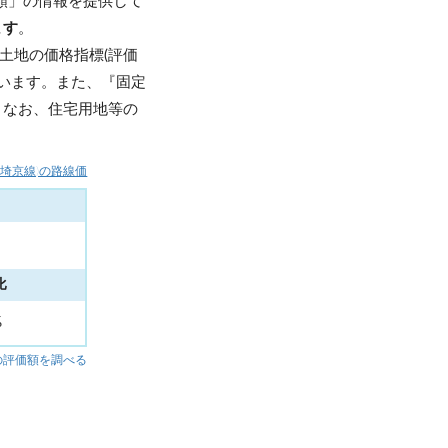
額」の情報を提供して
ます
。
土地の価格指標(評価
います。また、『固定
。なお、住宅用地等の
R埼京線)の路線価
比
%
の評価額を調べる