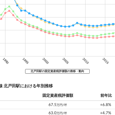
1990
1995
2000
2005
2010
2015
北戸田駅の固定資産税評価額の推移・動向
埼京線 北戸田駅における年別推移
固定資産税評価額
前年比
67.5
+6.8%
万円/坪
63.0
+4.7%
万円/坪