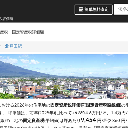
簡単無料査定
産税評価額
資産税・固定資産税評価額
北戸田駅
)における2026年の住宅地の
固定資産税評価額(固定資産税路線価)
の
です。
坪単価は、前年(2025年)に比べて
+6.8%
(4.6万円/坪、1.4万
9,454
京線)の土地の
固定資産税
(平均値)は坪あたり
円/坪(2,860 