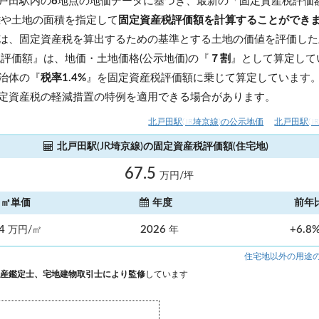
戸田駅内の
6
地点の地価データに基づき、最新の「固定資産税評価
離や土地の面積を指定して
固定資産税評価額を計算することができ
は、固定資産税を算出するための基準とする土地の価値を評価した
税評価額』は、地価・土地価格(公示地価)の『
７割
』として算定して
治体の『
税率1.4%
』を固定資産税評価額に乗じて算定しています
定資産税の軽減措置の特例を適用できる場合があります。
北戸田駅(JR埼京線)の公示地価
北戸田駅(J
北戸田駅(JR埼京線)の固定資産税評価額(住宅地)
67.5
万円/坪
㎡単価
年度
前年
.4
2026
+6.8
万円/㎡
年
住宅地以外の用途
産鑑定士、宅地建物取引士により監修
しています