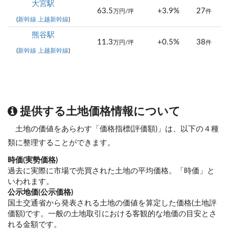
大宮駅
63.5
+3.9%
27
万円/坪
件
(
新幹線 上越新幹線
)
熊谷駅
11.3
+0.5%
38
万円/坪
件
(
新幹線 上越新幹線
)
提供する土地価格情報について
土地の価値をあらわす「価格指標(評価額)」は、以下の４種
類に整理することができます。
時価(実勢価格)
過去に実際に市場で売買された土地の平均価格。「時価」と
いわれます。
公示地価(公示価格)
国土交通省から発表される土地の価値を算定した価格(土地評
価額)です。一般の土地取引における客観的な地価の目安とさ
れる金額です。