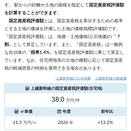
す。 駅からの距離や土地の面積を指定して
固定資産税評価額
を計算することができます
。
固定資産税評価額
とは、固定資産税を算出するための基準
とする土地の価値を評価した土地の価格指標(評価額)です。
『固定資産税評価額』は、地価・土地価格(公示地価)の『
７
割
』として算定しています。また、『固定資産税』は一般的
な自治体の『
税率1.4%
』を固定資産税評価額に乗じて算定し
ています。なお、住宅用地等の土地の種類に応じて固定資産
税の軽減措置の特例を適用できる場合があります。
上越新幹線の公示地価
上越新幹線の路線価
上越新幹線の固定資産税評価額(住宅地)
38.0
万円/坪
㎡単価
年度
前年比
11.5
2026
+13.2%
万円/㎡
年