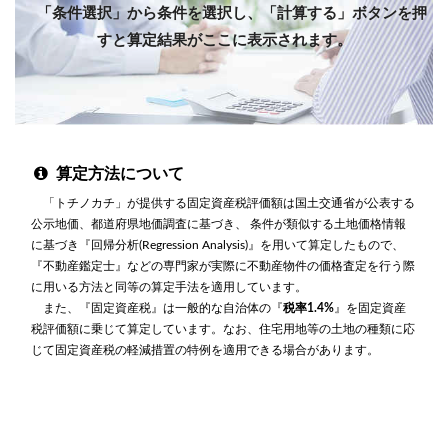
「条件選択」から条件を選択し、「計算する」ボタンを押
すと算定結果がここに表示されます。
算定方法について
「トチノカチ」が提供する固定資産税評価額は国土交通省が公表する
公示地価、都道府県地価調査に基づき、 条件が類似する土地価格情報
に基づき『回帰分析(Regression Analysis)』を用いて算定したもので、
『不動産鑑定士』などの専門家が実際に不動産物件の価格査定を行う際
に用いる方法と同等の算定手法を適用しています。
また、『固定資産税』は一般的な自治体の『
税率1.4%
』を固定資産
税評価額に乗じて算定しています。なお、住宅用地等の土地の種類に応
じて固定資産税の軽減措置の特例を適用できる場合があります。