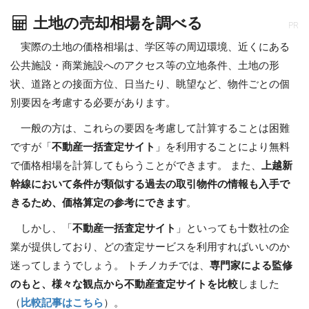
土地の売却相場を調べる
PR
実際の土地の価格相場は、学区等の周辺環境、近くにある
公共施設・商業施設へのアクセス等の立地条件、土地の形
状、道路との接面方位、日当たり、眺望など、物件ごとの個
別要因を考慮する必要があります。
一般の方は、これらの要因を考慮して計算することは困難
ですが「
不動産一括査定サイト
」を利用することにより無料
で価格相場を計算してもらうことができます。 また、
上越新
幹線において条件が類似する過去の取引物件の情報も入手で
きるため、価格算定の参考にできます
。
しかし、「
不動産一括査定サイト
」といっても十数社の企
業が提供しており、どの査定サービスを利用すればいいのか
迷ってしまうでしょう。 トチノカチでは、
専門家による監修
のもと、様々な観点から不動産査定サイトを比較
しました
（
比較記事はこちら
）。