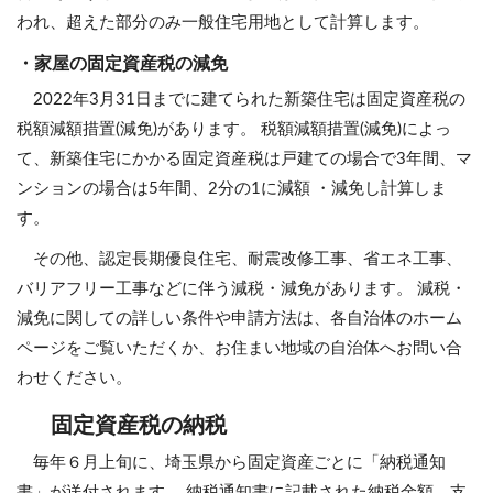
われ、超えた部分のみ一般住宅用地として計算します。
・家屋の固定資産税の減免
2022年3月31日までに建てられた新築住宅は固定資産税の
税額減額措置(減免)があります。 税額減額措置(減免)によっ
て、新築住宅にかかる固定資産税は戸建ての場合で3年間、マ
ンションの場合は5年間、2分の1に減額 ・減免し計算しま
す。
その他、認定長期優良住宅、耐震改修工事、省エネ工事、
バリアフリー工事などに伴う減税・減免があります。 減税・
減免に関しての詳しい条件や申請方法は、各自治体のホーム
ページをご覧いただくか、お住まい地域の自治体へお問い合
わせください。
固定資産税の納税
毎年６月上旬に、埼玉県から固定資産ごとに「納税通知
書」が送付されます。 納税通知書に記載された納税金額、支