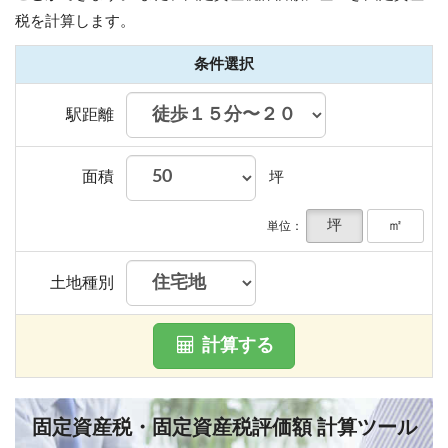
税を計算します。
条件選択
駅距離
面積
坪
坪
㎡
単位：
土地種別
計算する
固定資産税・固定資産税評価額 計算ツール