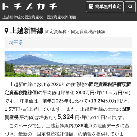
簡単無料査定
上越新幹線の固定資産税・固定資産税評価額
上越新幹線
固定資産税・固定資産税評価額
埼玉県
上越新幹線における2026年の住宅地の
固定資産税評価額(固
定資産税路線価)
の平均値は坪単価
38.0
万円/坪(11.5 万円/㎡)
です。
坪単価は、前年(2025年)に比べて
+13.2%
(5.0万円/坪、
1.5万円/㎡)上昇しています。
また、上越新幹線の土地の
固定
5,324
資産税
(平均値)は坪あたり
円/坪(1,611 円/㎡)です。
このページでは、上越新幹線内の
38
地点の地価データに基
づき、最新の「固定資産税評価額」の情報を提供していま