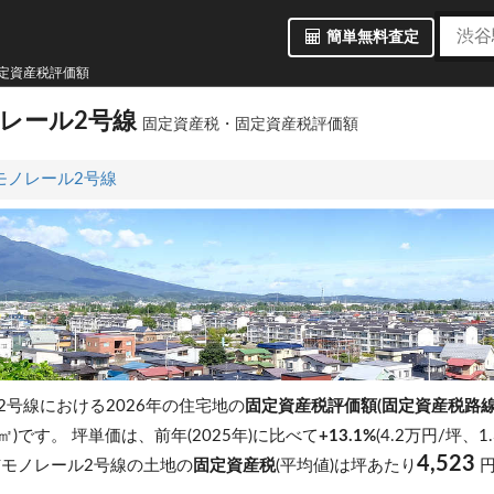
簡単無料査定
定資産税評価額
レール2号線
固定資産税・固定資産税評価額
モノレール2号線
2号線における2026年の住宅地の
固定資産税評価額(固定資産税路線
/㎡)です。
坪単価は、前年(2025年)に比べて
+13.1%
(4.2万円/坪、
4,523
モノレール2号線の土地の
固定資産税
(平均値)は坪あたり
円