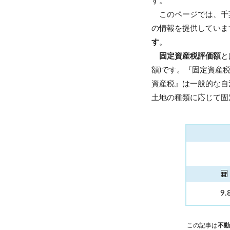
す。
このページでは、千
の情報を提供していま
す
。
固定資産税評価額
と
額)です。『固定資産
資産税』は一般的な自
土地の種類に応じて固
9.
この記事は
不動