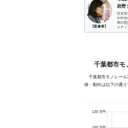
岩野
注文住
や中古
等の売
【監修者】
メディ
千葉都市モ
千葉都市モノレール
移・動向は以下の通り
120 万円
100 万円