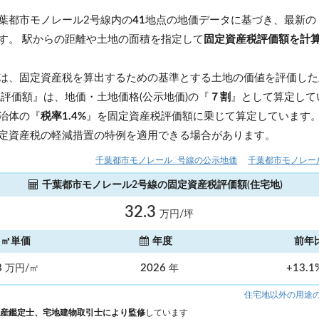
葉都市モノレール2号線内の
41
地点の地価データに基づき、最新の
す。 駅からの距離や土地の面積を指定して
固定資産税評価額を計
は、固定資産税を算出するための基準とする土地の価値を評価した
税評価額』は、地価・土地価格(公示地価)の『
７割
』として算定して
治体の『
税率1.4%
』を固定資産税評価額に乗じて算定しています
定資産税の軽減措置の特例を適用できる場合があります。
千葉都市モノレール2号線の公示地価
千葉都市モノレー
千葉都市モノレール2号線の固定資産税評価額(住宅地)
32.3
万円/坪
㎡単価
年度
前年
8
2026
+13.
万円/㎡
年
住宅地以外の用途
産鑑定士、宅地建物取引士により監修
しています