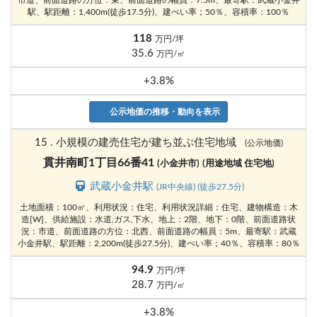
市道、前面道路の方位：東、前面道路の幅員：7.5m、最寄駅：武蔵小金井
駅、駅距離：1,400m(徒歩17.5分)、建ぺい率；50％、容積率：100％
118
万円/坪
35.6
万円/㎡
+3.8%
公示地価の推移・動向を表示
15 . 小規模の建売住宅が建ち並ぶ住宅地域
(公示地価)
貫井南町1丁目66番41
(小金井市)
(用途地域 住宅地)
武蔵小金井駅
(JR中央線) (徒歩27.5分)
土地面積：100㎡、利用状況：住宅、利用状況詳細：住宅、建物構造：木
造[W]、供給施設：水道,ガス,下水、地上：2階、地下：0階、前面道路状
況：市道、前面道路の方位：北西、前面道路の幅員：5m、最寄駅：武蔵
小金井駅、駅距離：2,200m(徒歩27.5分)、建ぺい率；40％、容積率：80％
94.9
万円/坪
28.7
万円/㎡
+3.8%