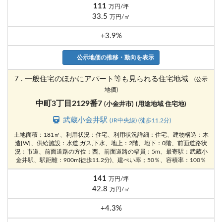
111
万円/坪
33.5
万円/㎡
+3.9%
公示地価の推移・動向を表示
7 . 一般住宅のほかにアパート等も見られる住宅地域
(公示
地価)
中町3丁目2129番7
(小金井市)
(用途地域 住宅地)
武蔵小金井駅
(JR中央線) (徒歩11.2分)
土地面積：181㎡、利用状況：住宅、利用状況詳細：住宅、建物構造：木
造[W]、供給施設：水道,ガス,下水、地上：2階、地下：0階、前面道路状
況：市道、前面道路の方位：西、前面道路の幅員：5m、最寄駅：武蔵小
金井駅、駅距離：900m(徒歩11.2分)、建ぺい率；50％、容積率：100％
141
万円/坪
42.8
万円/㎡
+4.3%