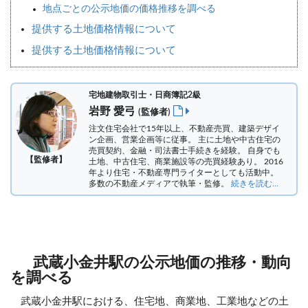
地点ごとの公示地価の価格推移を調べる
提供する土地価格情報について
提供する土地価格情報について
宅地建物取引士・日商簿記2級
岩野 愛弓
(監修者)
注文住宅会社で15年以上、不動産売買、建築デザイ
ン企画、営業企画等に従事。 主に土地や中古住宅の
売買契約、金融・司法書士手続きを経験。
自身でも
【監修者】
土地、中古住宅、商業施設等の売買経験あり。 2016
年より住宅・不動産専門ライターとしても活動中。
多数の不動産メディアで執筆・監修。
続きを読む...
武蔵小金井駅の公示地価の推移・動向
を調べる
武蔵小金井駅における、住宅地、商業地、工業地などの土