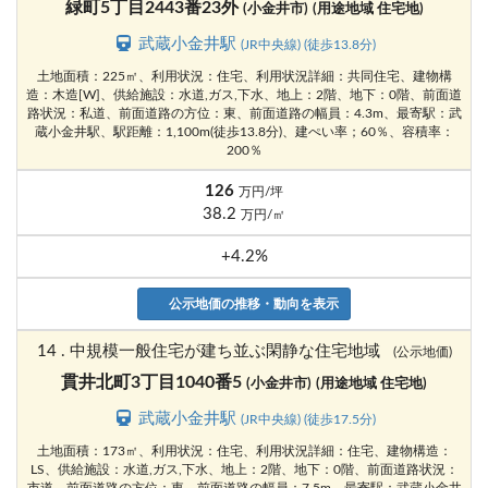
緑町5丁目2443番23外
(小金井市)
(用途地域 住宅地)
武蔵小金井駅
(JR中央線) (徒歩13.8分)
土地面積：225㎡、利用状況：住宅、利用状況詳細：共同住宅、建物構
造：木造[W]、供給施設：水道,ガス,下水、地上：2階、地下：0階、前面道
路状況：私道、前面道路の方位：東、前面道路の幅員：4.3m、最寄駅：武
蔵小金井駅、駅距離：1,100m(徒歩13.8分)、建ぺい率；60％、容積率：
200％
126
万円/坪
38.2
万円/㎡
+4.2%
公示地価の推移・動向を表示
14 . 中規模一般住宅が建ち並ぶ閑静な住宅地域
(公示地価)
貫井北町3丁目1040番5
(小金井市)
(用途地域 住宅地)
武蔵小金井駅
(JR中央線) (徒歩17.5分)
土地面積：173㎡、利用状況：住宅、利用状況詳細：住宅、建物構造：
LS、供給施設：水道,ガス,下水、地上：2階、地下：0階、前面道路状況：