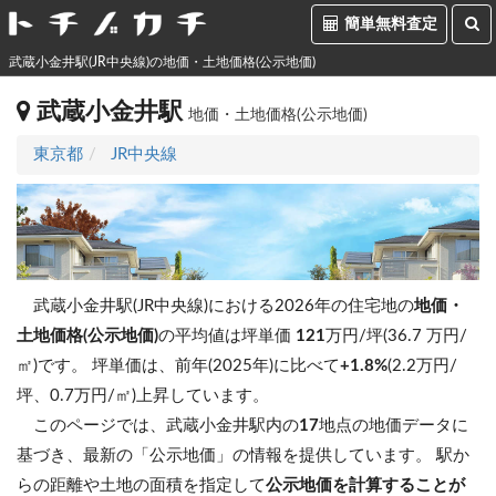
簡単無料査定
武蔵小金井駅(JR中央線)の地価・土地価格(公示地価)
武蔵小金井駅
地価・土地価格(公示地価)
東京都
JR中央線
武蔵小金井駅(JR中央線)における2026年の住宅地の
地価・
土地価格(公示地価)
の平均値は坪単価
121
万円/坪(36.7 万円/
㎡)です。
坪単価は、前年(2025年)に比べて
+1.8%
(2.2万円/
坪、0.7万円/㎡)上昇しています。
このページでは、武蔵小金井駅内の
17
地点の地価データに
基づき、最新の「公示地価」の情報を提供しています。 駅か
らの距離や土地の面積を指定して
公示地価を計算することが