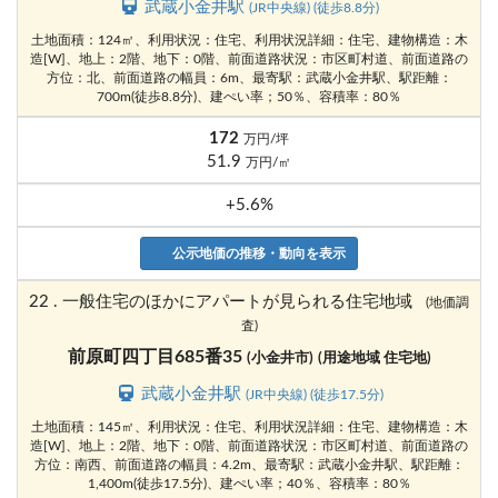
武蔵小金井駅
(JR中央線) (徒歩8.8分)
土地面積：124㎡、利用状況：住宅、利用状況詳細：住宅、建物構造：木
造[W]、地上：2階、地下：0階、前面道路状況：市区町村道、前面道路の
方位：北、前面道路の幅員：6m、最寄駅：武蔵小金井駅、駅距離：
700m(徒歩8.8分)、建ぺい率；50％、容積率：80％
172
万円/坪
51.9
万円/㎡
+5.6%
公示地価の推移・動向を表示
22 . 一般住宅のほかにアパートが見られる住宅地域
(地価調
査)
前原町四丁目685番35
(小金井市)
(用途地域 住宅地)
武蔵小金井駅
(JR中央線) (徒歩17.5分)
土地面積：145㎡、利用状況：住宅、利用状況詳細：住宅、建物構造：木
造[W]、地上：2階、地下：0階、前面道路状況：市区町村道、前面道路の
方位：南西、前面道路の幅員：4.2m、最寄駅：武蔵小金井駅、駅距離：
1,400m(徒歩17.5分)、建ぺい率；40％、容積率：80％