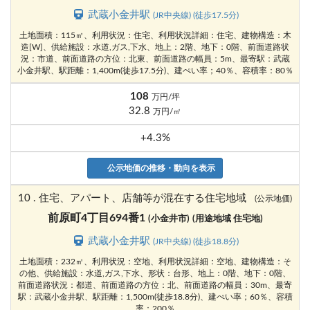
武蔵小金井駅
(JR中央線) (徒歩17.5分)
土地面積：115㎡、利用状況：住宅、利用状況詳細：住宅、建物構造：木
造[W]、供給施設：水道,ガス,下水、地上：2階、地下：0階、前面道路状
況：市道、前面道路の方位：北東、前面道路の幅員：5m、最寄駅：武蔵
小金井駅、駅距離：1,400m(徒歩17.5分)、建ぺい率；40％、容積率：80％
108
万円/坪
32.8
万円/㎡
+4.3%
公示地価の推移・動向を表示
10 . 住宅、アパート、店舗等が混在する住宅地域
(公示地価)
前原町4丁目694番1
(小金井市)
(用途地域 住宅地)
武蔵小金井駅
(JR中央線) (徒歩18.8分)
土地面積：232㎡、利用状況：空地、利用状況詳細：空地、建物構造：そ
の他、供給施設：水道,ガス,下水、形状：台形、地上：0階、地下：0階、
前面道路状況：都道、前面道路の方位：北、前面道路の幅員：30m、最寄
駅：武蔵小金井駅、駅距離：1,500m(徒歩18.8分)、建ぺい率；60％、容積
率：200％