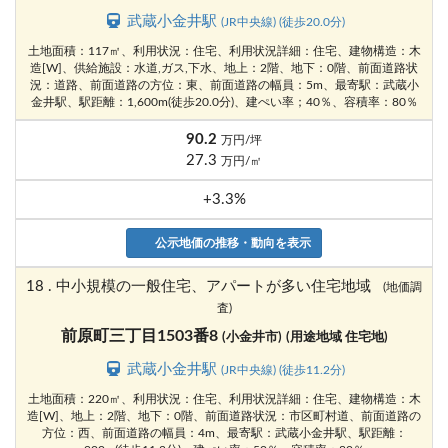
武蔵小金井駅
(JR中央線) (徒歩20.0分)
土地面積：117㎡、利用状況：住宅、利用状況詳細：住宅、建物構造：木
造[W]、供給施設：水道,ガス,下水、地上：2階、地下：0階、前面道路状
況：道路、前面道路の方位：東、前面道路の幅員：5m、最寄駅：武蔵小
金井駅、駅距離：1,600m(徒歩20.0分)、建ぺい率；40％、容積率：80％
90.2
万円/坪
27.3
万円/㎡
+3.3%
公示地価の推移・動向を表示
18 . 中小規模の一般住宅、アパートが多い住宅地域
(地価調
査)
前原町三丁目1503番8
(小金井市)
(用途地域 住宅地)
武蔵小金井駅
(JR中央線) (徒歩11.2分)
土地面積：220㎡、利用状況：住宅、利用状況詳細：住宅、建物構造：木
造[W]、地上：2階、地下：0階、前面道路状況：市区町村道、前面道路の
方位：西、前面道路の幅員：4m、最寄駅：武蔵小金井駅、駅距離：