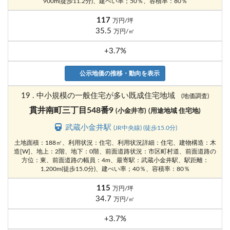
900m(徒歩11.2分)、建ぺい率；50％、容積率：80％
117
万円/坪
35.5
万円/㎡
+3.7%
公示地価の推移・動向を表示
19 . 中小規模の一般住宅が多い既成住宅地域
(地価調査)
貫井南町三丁目548番9
(小金井市)
(用途地域 住宅地)
武蔵小金井駅
(JR中央線) (徒歩15.0分)
土地面積：188㎡、利用状況：住宅、利用状況詳細：住宅、建物構造：木
造[W]、地上：2階、地下：0階、前面道路状況：市区町村道、前面道路の
方位：東、前面道路の幅員：4m、最寄駅：武蔵小金井駅、駅距離：
1,200m(徒歩15.0分)、建ぺい率；40％、容積率：80％
115
万円/坪
34.7
万円/㎡
+3.7%