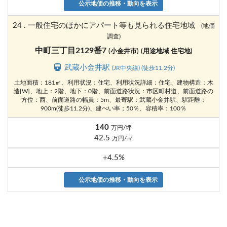
公示地価の推移・動向を表示
24 . 一般住宅のほかにアパート等も見られる住宅地域
(地価
調査)
中町三丁目2129番7
(小金井市)
(用途地域 住宅地)
武蔵小金井駅
(JR中央線) (徒歩11.2分)
土地面積：181㎡、利用状況：住宅、利用状況詳細：住宅、建物構造：木
造[W]、地上：2階、地下：0階、前面道路状況：市区町村道、前面道路の
方位：西、前面道路の幅員：5m、最寄駅：武蔵小金井駅、駅距離：
900m(徒歩11.2分)、建ぺい率；50％、容積率：100％
140
万円/坪
42.5
万円/㎡
+4.5%
公示地価の推移・動向を表示