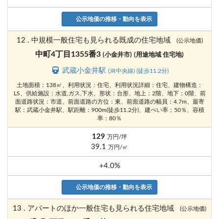
公示地価の推移・動向を表示
12 . 中規模一般住宅も見られる既成の住宅地域
(公示地価)
中町4丁目1355番3
(小金井市)
(用途地域 住宅地)
武蔵小金井駅
(JR中央線) (徒歩11.2分)
土地面積：138㎡、利用状況：住宅、利用状況詳細：住宅、建物構造：
LS、供給施設：水道,ガス,下水、形状：台形、地上：2階、地下：0階、前
面道路状況：市道、前面道路の方位：東、前面道路の幅員：4.7m、最寄
駅：武蔵小金井駅、駅距離：900m(徒歩11.2分)、建ぺい率；50％、容積
率：80％
129
万円/坪
39.1
万円/㎡
+4.0%
公示地価の推移・動向を表示
13 . アパートのほか一般住宅も見られる住宅地域
(公示地価)