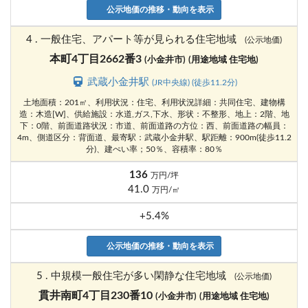
公示地価の推移・動向を表示
4 . 一般住宅、アパート等が見られる住宅地域
(公示地価)
本町4丁目2662番3
(小金井市)
(用途地域 住宅地)
武蔵小金井駅
(JR中央線) (徒歩11.2分)
土地面積：201㎡、利用状況：住宅、利用状況詳細：共同住宅、建物構
造：木造[W]、供給施設：水道,ガス,下水、形状：不整形、地上：2階、地
下：0階、前面道路状況：市道、前面道路の方位：西、前面道路の幅員：
4m、側道区分：背面道、最寄駅：武蔵小金井駅、駅距離：900m(徒歩11.2
分)、建ぺい率；50％、容積率：80％
136
万円/坪
41.0
万円/㎡
+5.4%
公示地価の推移・動向を表示
5 . 中規模一般住宅が多い閑静な住宅地域
(公示地価)
貫井南町4丁目230番10
(小金井市)
(用途地域 住宅地)