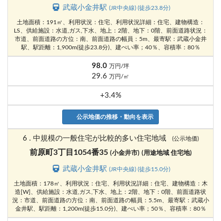
武蔵小金井駅
(JR中央線) (徒歩23.8分)
土地面積：191㎡、利用状況：住宅、利用状況詳細：住宅、建物構造：
LS、供給施設：水道,ガス,下水、地上：2階、地下：0階、前面道路状況：
市道、前面道路の方位：南、前面道路の幅員：5m、最寄駅：武蔵小金井
駅、駅距離：1,900m(徒歩23.8分)、建ぺい率；40％、容積率：80％
98.0
万円/坪
29.6
万円/㎡
+3.4%
公示地価の推移・動向を表示
6 . 中規模の一般住宅が比較的多い住宅地域
(公示地価)
前原町3丁目1054番35
(小金井市)
(用途地域 住宅地)
武蔵小金井駅
(JR中央線) (徒歩15.0分)
土地面積：178㎡、利用状況：住宅、利用状況詳細：住宅、建物構造：木
造[W]、供給施設：水道,ガス,下水、地上：2階、地下：0階、前面道路状
況：市道、前面道路の方位：南、前面道路の幅員：5.5m、最寄駅：武蔵小
金井駅、駅距離：1,200m(徒歩15.0分)、建ぺい率；50％、容積率：80％