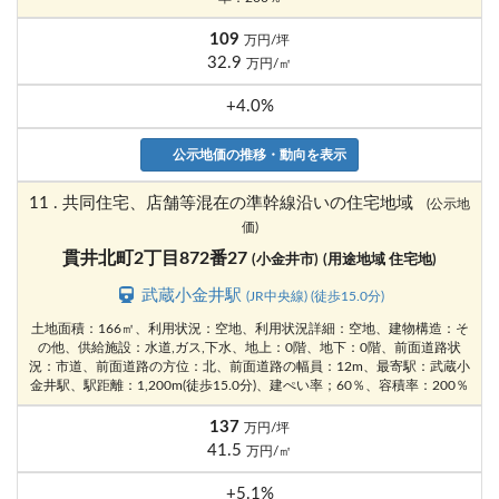
109
万円/坪
32.9
万円/㎡
+4.0%
公示地価の推移・動向を表示
11 . 共同住宅、店舗等混在の準幹線沿いの住宅地域
(公示地
価)
貫井北町2丁目872番27
(小金井市)
(用途地域 住宅地)
武蔵小金井駅
(JR中央線) (徒歩15.0分)
土地面積：166㎡、利用状況：空地、利用状況詳細：空地、建物構造：そ
の他、供給施設：水道,ガス,下水、地上：0階、地下：0階、前面道路状
況：市道、前面道路の方位：北、前面道路の幅員：12m、最寄駅：武蔵小
金井駅、駅距離：1,200m(徒歩15.0分)、建ぺい率；60％、容積率：200％
137
万円/坪
41.5
万円/㎡
+5.1%