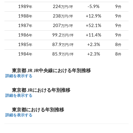
1989
224
-5.9%
9
年
万円/坪
件
1988
238
+12.9%
9
年
万円/坪
件
1987
207
+52.1%
9
年
万円/坪
件
1986
99.2
+11.4%
9
年
万円/坪
件
1985
87.9
+2.3%
8
年
万円/坪
件
1984
85.9
+2.3%
8
年
万円/坪
件
東京都 JR JR中央線における年別推移
詳細を表示する
東京都 JRにおける年別推移
詳細を表示する
東京都における年別推移
詳細を表示する