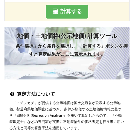
計算する
地価・土地価格(公示地価) 計算ツール
「条件選択」から条件を選択し、「計算する」ボタンを押
すと算定結果がここに表示されます。
算定方法について
「トチノカチ」が提供する公示地価は国土交通省が公表する公示地
価、都道府県地価調査に基づき、 条件が類似する土地価格情報に基づ
き『回帰分析(Regression Analysis)』を用いて算定したもので、 『不動
産鑑定士』などの専門家が実際に不動産物件の価格査定を行う際に用い
る方法と同等の算定手法を適用しています。