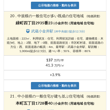
公示地価の推移・動向を表示
20 . 中規模の一般住宅が多い既成の住宅地域
(地価調査)
緑町四丁目2935番23
(小金井市)
(用途地域 住宅地)
武蔵小金井駅
(JR中央線) (徒歩12.5分)
土地面積：223㎡、利用状況：住宅、利用状況詳細：住宅、建物構造：木
造[W]、地上：2階、地下：0階、前面道路状況：市区町村道、前面道路の
方位：西、前面道路の幅員：4m、最寄駅：武蔵小金井駅、駅距離：
1,000m(徒歩12.5分)、建ぺい率；50％、容積率：80％
137
万円/坪
41.3
万円/㎡
+3.9%
公示地価の推移・動向を表示
21 . 中小規模の一般住宅が建ち並ぶ住宅地域
(地価調査)
本町五丁目1728番40
(小金井市)
(用途地域 住宅地)