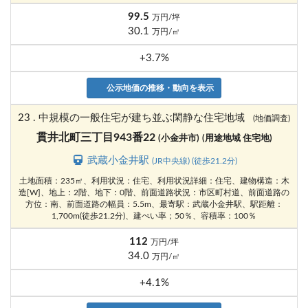
99.5
万円/坪
30.1
万円/㎡
+3.7%
公示地価の推移・動向を表示
23 . 中規模の一般住宅が建ち並ぶ閑静な住宅地域
(地価調査)
貫井北町三丁目943番22
(小金井市)
(用途地域 住宅地)
武蔵小金井駅
(JR中央線) (徒歩21.2分)
土地面積：235㎡、利用状況：住宅、利用状況詳細：住宅、建物構造：木
造[W]、地上：2階、地下：0階、前面道路状況：市区町村道、前面道路の
方位：南、前面道路の幅員：5.5m、最寄駅：武蔵小金井駅、駅距離：
1,700m(徒歩21.2分)、建ぺい率；50％、容積率：100％
112
万円/坪
34.0
万円/㎡
+4.1%