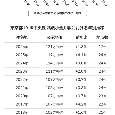
1985
1990
1995
2000
2005
2010
2015
2020
2025
武蔵小金井駅の公示地価の推移・動向
東京都 JR JR中央線 武蔵小金井駅における年別推移
住宅地
公示地価
前年比
地点数
2026
121
+1.8%
17
年
万円/坪
件
2025
119
+4.1%
24
年
万円/坪
件
2024
114
+3.0%
24
年
万円/坪
件
2023
111
+2.0%
24
年
万円/坪
件
2022
109
+0.9%
24
年
万円/坪
件
2021
108
+0.3%
24
年
万円/坪
件
2020
107
+0.7%
23
年
万円/坪
件
2019
107
+4.2%
22
年
万円/坪
件
2018
102
+1.6%
21
年
万円/坪
件