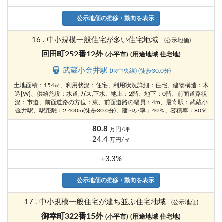
公示地価の推移・動向を表示
16 . 中小規模一般住宅が多い住宅地域
(公示地価)
回田町252番12外
(小平市)
(用途地域 住宅地)
武蔵小金井駅
(JR中央線) (徒歩30.0分)
土地面積：154㎡、利用状況：住宅、利用状況詳細：住宅、建物構造：木
造[W]、供給施設：水道,ガス,下水、地上：2階、地下：0階、前面道路状
況：市道、前面道路の方位：東、前面道路の幅員：4m、最寄駅：武蔵小
金井駅、駅距離：2,400m(徒歩30.0分)、建ぺい率；40％、容積率：80％
80.8
万円/坪
24.4
万円/㎡
+3.3%
公示地価の推移・動向を表示
17 . 中小規模一般住宅が建ち並ぶ住宅地域
(公示地価)
御幸町322番15外
(小平市)
(用途地域 住宅地)