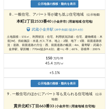
公示地価の推移・動向を表示
8 . 一般住宅、アパート等が建ち並ぶ住宅地域
(公示地価)
本町2丁目2533番40
(小金井市)
(用途地域 住宅地)
武蔵小金井駅
(JR中央線) (徒歩9.6分)
土地面積：151㎡、利用状況：住宅、利用状況詳細：住宅、建物構造：木
造[W]、供給施設：水道,ガス,下水、地上：2階、地下：1階、前面道路状
況：道路、前面道路の方位：西、前面道路の幅員：4m、最寄駅：武蔵小
金井駅、駅距離：770m(徒歩9.6分)、建ぺい率；60％、容積率：200％
150
万円/坪
45.4
万円/㎡
+5.1%
公示地価の推移・動向を表示
9 . 一般住宅のほかにアパート等も見られる住宅地域
(公示
地価)
貫井北町5丁目663番33
(小金井市)
(用途地域 住宅地)