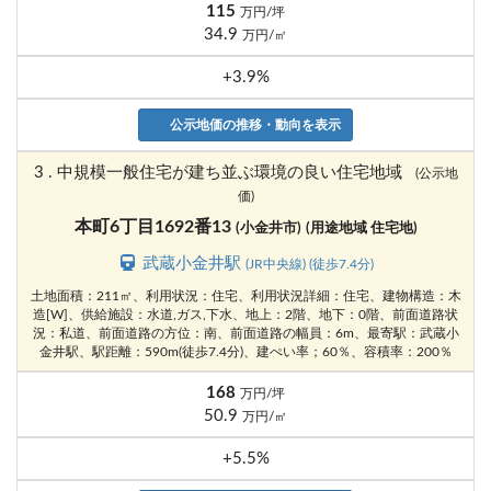
115
万円/坪
34.9
万円/㎡
+3.9%
公示地価の推移・動向を表示
3 . 中規模一般住宅が建ち並ぶ環境の良い住宅地域
(公示地
価)
本町6丁目1692番13
(小金井市)
(用途地域 住宅地)
武蔵小金井駅
(JR中央線) (徒歩7.4分)
土地面積：211㎡、利用状況：住宅、利用状況詳細：住宅、建物構造：木
造[W]、供給施設：水道,ガス,下水、地上：2階、地下：0階、前面道路状
況：私道、前面道路の方位：南、前面道路の幅員：6m、最寄駅：武蔵小
金井駅、駅距離：590m(徒歩7.4分)、建ぺい率；60％、容積率：200％
168
万円/坪
50.9
万円/㎡
+5.5%