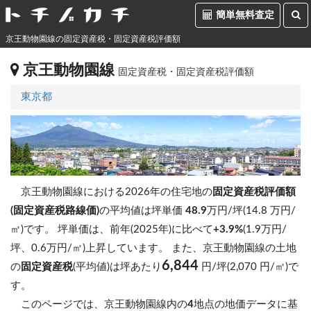
簡単無料査定
京王動物園線の固定資産税・固定資産税評価額
京王動物園線
固定資産税・固定資産税評価額
東京都
京王動物園線における2026年の住宅地の
固定資産税評価額
(固定資産税路線価)
の平均値は坪単価
48.9
万円/坪(14.8 万円/
㎡)です。
坪単価は、前年(2025年)に比べて
+3.9%
(1.9万円/
坪、0.6万円/㎡)上昇しています。
また、京王動物園線の土地
6,844
の
固定資産税
(平均値)は坪あたり
円/坪(2,070 円/㎡)で
す。
このページでは、京王動物園線内の
4
地点の地価データに基