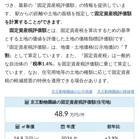
づき、最新の「固定資産税評価額」の情報を提供していま
す。 駅からの距離や土地の面積を指定して
固定資産税評価額
を計算することができます
。
固定資産税評価額
とは、固定資産税を算出するための基準
とする土地の価値を評価した土地の価格指標(評価額)です。
『固定資産税評価額』は、地価・土地価格(公示地価)の『
７
割
』として算定しています。また、『固定資産税』は一般的
な自治体の『
税率1.4%
』を固定資産税評価額に乗じて算定し
ています。なお、住宅用地等の土地の種類に応じて固定資産
税の軽減措置の特例を適用できる場合があります。
京王動物園線の公示地価
京王動物園線の路線価
京王動物園線の固定資産税評価額(住宅地)
48.9
万円/坪
㎡単価
年度
前年比
14.8
2026
+3.9%
万円/㎡
年