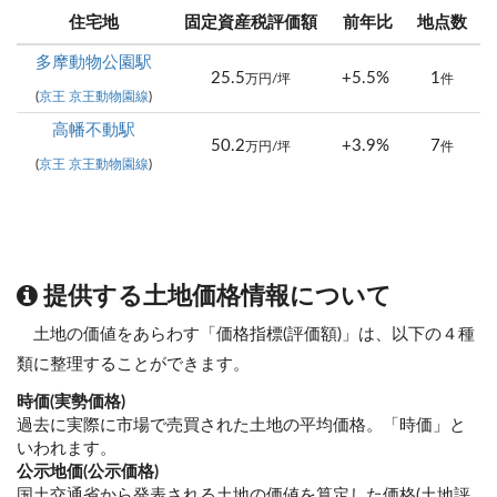
住宅地
固定資産税評価額
前年比
地点数
多摩動物公園駅
25.5
+5.5%
1
万円/坪
件
(
京王 京王動物園線
)
高幡不動駅
50.2
+3.9%
7
万円/坪
件
(
京王 京王動物園線
)
提供する土地価格情報について
土地の価値をあらわす「価格指標(評価額)」は、以下の４種
類に整理することができます。
時価(実勢価格)
過去に実際に市場で売買された土地の平均価格。「時価」と
いわれます。
公示地価(公示価格)
国土交通省から発表される土地の価値を算定した価格(土地評