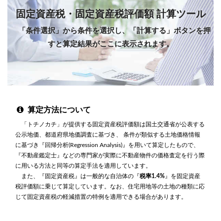
固定資産税・固定資産税評価額 計算ツール
「条件選択」から条件を選択し、「計算する」ボタンを押
すと算定結果がここに表示されます。
算定方法について
「トチノカチ」が提供する固定資産税評価額は国土交通省が公表する
公示地価、都道府県地価調査に基づき、 条件が類似する土地価格情報
に基づき『回帰分析(Regression Analysis)』を用いて算定したもので、
『不動産鑑定士』などの専門家が実際に不動産物件の価格査定を行う際
に用いる方法と同等の算定手法を適用しています。
また、『固定資産税』は一般的な自治体の『
税率1.4%
』を固定資産
税評価額に乗じて算定しています。なお、住宅用地等の土地の種類に応
じて固定資産税の軽減措置の特例を適用できる場合があります。