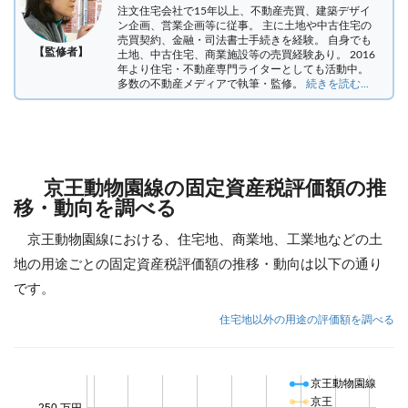
注文住宅会社で15年以上、不動産売買、建築デザイ
ン企画、営業企画等に従事。 主に土地や中古住宅の
売買契約、金融・司法書士手続きを経験。
自身でも
【監修者】
土地、中古住宅、商業施設等の売買経験あり。 2016
年より住宅・不動産専門ライターとしても活動中。
多数の不動産メディアで執筆・監修。
続きを読む...
京王動物園線の固定資産税評価額の推
移・動向を調べる
京王動物園線における、住宅地、商業地、工業地などの土
地の用途ごとの固定資産税評価額の推移・動向は以下の通り
です。
住宅地以外の用途の評価額を調べる
京王動物園線
京王
250 万円