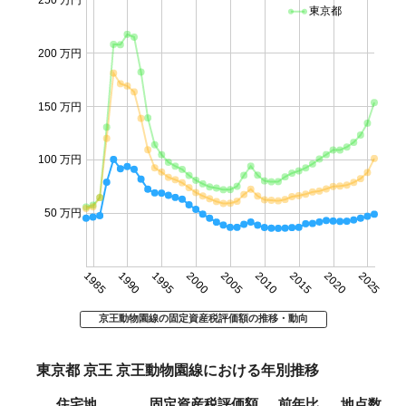
東京都
200 万円
150 万円
100 万円
50 万円
1985
1990
1995
2000
2005
2010
2015
2020
2025
京王動物園線の固定資産税評価額の推移・動向
東京都 京王 京王動物園線における年別推移
住宅地
固定資産税評価額
前年比
地点数