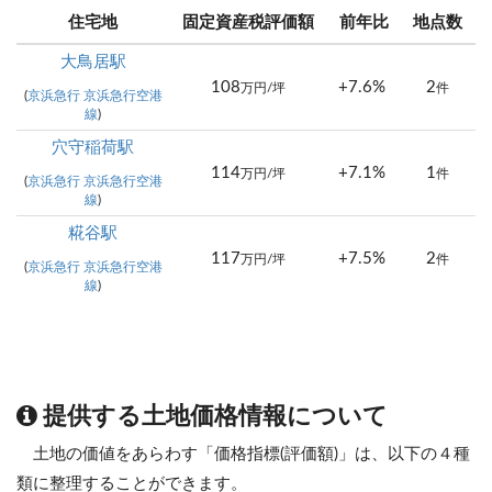
住宅地
固定資産税評価額
前年比
地点数
大鳥居駅
108
+7.6%
2
万円/坪
件
(
京浜急行 京浜急行空港
線
)
穴守稲荷駅
114
+7.1%
1
万円/坪
件
(
京浜急行 京浜急行空港
線
)
糀谷駅
117
+7.5%
2
万円/坪
件
(
京浜急行 京浜急行空港
線
)
提供する土地価格情報について
土地の価値をあらわす「価格指標(評価額)」は、以下の４種
類に整理することができます。