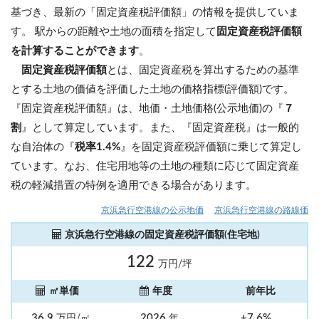
基づき、最新の「固定資産税評価額」の情報を提供していま
す。 駅からの距離や土地の面積を指定して
固定資産税評価額
を計算することができます
。
固定資産税評価額
とは、固定資産税を算出するための基準
とする土地の価値を評価した土地の価格指標(評価額)です。
『固定資産税評価額』は、地価・土地価格(公示地価)の『
７
割
』として算定しています。また、『固定資産税』は一般的
な自治体の『
税率1.4%
』を固定資産税評価額に乗じて算定し
ています。なお、住宅用地等の土地の種類に応じて固定資産
税の軽減措置の特例を適用できる場合があります。
京浜急行空港線の公示地価
京浜急行空港線の路線価
京浜急行空港線の固定資産税評価額(住宅地)
122
万円/坪
㎡単価
年度
前年比
36.9
2026
+7.6%
万円/㎡
年