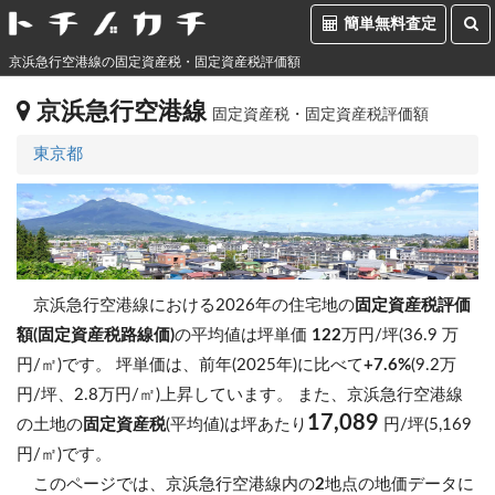
簡単無料査定
京浜急行空港線の固定資産税・固定資産税評価額
京浜急行空港線
固定資産税・固定資産税評価額
東京都
京浜急行空港線における2026年の住宅地の
固定資産税評価
額(固定資産税路線価)
の平均値は坪単価
122
万円/坪(36.9 万
円/㎡)です。
坪単価は、前年(2025年)に比べて
+7.6%
(9.2万
円/坪、2.8万円/㎡)上昇しています。
また、京浜急行空港線
17,089
の土地の
固定資産税
(平均値)は坪あたり
円/坪(5,169
円/㎡)です。
このページでは、京浜急行空港線内の
2
地点の地価データに