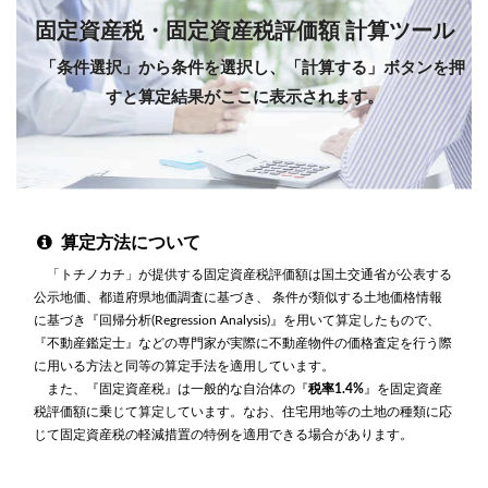
固定資産税・固定資産税評価額 計算ツール
「条件選択」から条件を選択し、「計算する」ボタンを押
すと算定結果がここに表示されます。
算定方法について
「トチノカチ」が提供する固定資産税評価額は国土交通省が公表する
公示地価、都道府県地価調査に基づき、 条件が類似する土地価格情報
に基づき『回帰分析(Regression Analysis)』を用いて算定したもので、
『不動産鑑定士』などの専門家が実際に不動産物件の価格査定を行う際
に用いる方法と同等の算定手法を適用しています。
また、『固定資産税』は一般的な自治体の『
税率1.4%
』を固定資産
税評価額に乗じて算定しています。なお、住宅用地等の土地の種類に応
じて固定資産税の軽減措置の特例を適用できる場合があります。