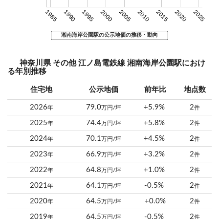
1985
1990
1995
2000
2005
2010
2015
2020
2025
湘南海岸公園駅の公示地価の推移・動向
神奈川県 その他 江ノ島電鉄線 湘南海岸公園駅におけ
る年別推移
住宅地
公示地価
前年比
地点数
2026
79.0
+5.9%
2
年
万円/坪
件
2025
74.4
+5.8%
2
年
万円/坪
件
2024
70.1
+4.5%
2
年
万円/坪
件
2023
66.9
+3.2%
2
年
万円/坪
件
2022
64.8
+1.0%
2
年
万円/坪
件
2021
64.1
-0.5%
2
年
万円/坪
件
2020
64.5
+0.0%
2
年
万円/坪
件
2019
64.5
-0.5%
2
年
万円/坪
件