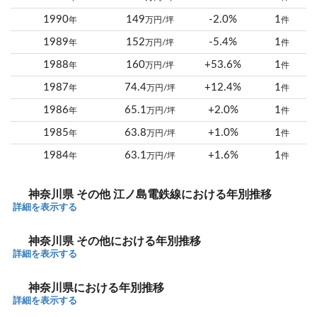
1990
149
-2.0%
1
年
万円/坪
件
1989
152
-5.4%
1
年
万円/坪
件
1988
160
+53.6%
1
年
万円/坪
件
1987
74.4
+12.4%
1
年
万円/坪
件
1986
65.1
+2.0%
1
年
万円/坪
件
1985
63.8
+1.0%
1
年
万円/坪
件
1984
63.1
+1.6%
1
年
万円/坪
件
神奈川県 その他 江ノ島電鉄線における年別推移
詳細を表示する
神奈川県 その他における年別推移
詳細を表示する
神奈川県における年別推移
詳細を表示する