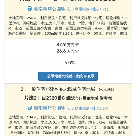
湘南海岸公園駅
(江ノ島電鉄線) (徒歩1.2分)
土地面積：256㎡、利用状況：住宅、利用状況詳細：住宅、建物構造：木
造[W]、供給施設：水道,ガス,下水、地上：2階、地下：0階、前面道路状
況：市道、前面道路の方位：南西、前面道路の幅員：4.6m、最寄駅：湘南
海岸公園駅、駅距離：100m(徒歩1.2分)、建ぺい率；50％、容積率：80％
87.9
万円/坪
26.6
万円/㎡
+6.0%
公示地価の推移・動向を表示
2 . 一般住宅が建ち並ぶ既成住宅地域
(公示地価)
片瀬2丁目2320番8
(藤沢市)
(用途地域 住宅地)
湘南海岸公園駅
(江ノ島電鉄線) (徒歩8.8分)
土地面積：134㎡、利用状況：住宅、利用状況詳細：住宅、建物構造：木
造[W]、供給施設：水道,ガス,下水、地上：2階、地下：0階、前面道路状
況：市道、前面道路の方位：南、前面道路の幅員：4.2m、最寄駅：湘南海
岸公園駅、駅距離：700m(徒歩8.8分)、建ぺい率；50％、容積率：80％