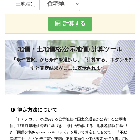
土地種別
計算する
地価・土地価格(公示地価) 計算ツール
「条件選択」から条件を選択し、「計算する」ボタンを押
すと算定結果がここに表示されます。
算定方法について
「トチノカチ」が提供する公示地価は国土交通省が公表する公示地
価、都道府県地価調査に基づき、 条件が類似する土地価格情報に基づ
き『回帰分析(Regression Analysis)』を用いて算定したもので、 『不動
産鑑定士』などの専門家が実際に不動産物件の価格査定を行う際に用い