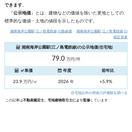
できます
。
『
公示地価
』とは、建物などの価値を除いた更地としての
標準的な価値・土地の値段を示したものです。
湘南海岸公園駅(江ノ島電鉄線)の路線価
湘南海岸公園駅(江ノ島電鉄線)の
固定資産
湘南海岸公園駅(江ノ島電鉄線)の公示地価(住宅地)
79.0
万円/坪
㎡単価
年度
前年比
23.9
2026
+5.9%
万円/㎡
年
住宅地以外の用途の評価額を調べる
この記事は
不動産鑑定士、宅地建物取引士により監修
しています