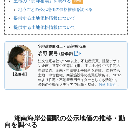
土地の「売却相場」を調べる
New
地点ごとの公示地価の価格推移を調べる
提供する土地価格情報について
提供する土地価格情報について
宅地建物取引士・日商簿記2級
岩野 愛弓
(監修者)
注文住宅会社で15年以上、不動産売買、建築デザイ
ン企画、営業企画等に従事。 主に土地や中古住宅の
売買契約、金融・司法書士手続きを経験。
自身でも
【監修者】
土地、中古住宅、商業施設等の売買経験あり。 2016
年より住宅・不動産専門ライターとしても活動中。
多数の不動産メディアで執筆・監修。
続きを読む...
湘南海岸公園駅の公示地価の推移・動
向を調べる