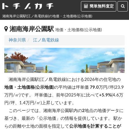
簡単無料査定
湘南海岸公園駅(江ノ島電鉄線)の地価・土地価格(公示地価)
湘南海岸公園駅
地価・土地価格(公示地価)
神奈川県
江ノ島電鉄線
湘南海岸公園駅(江ノ島電鉄線)における2026年の住宅地の
地価・土地価格(公示地価)
の平均値は坪単価
79.0
万円/坪(23.9
万円/㎡)です。
坪単価は、前年(2025年)に比べて
+5.9%
(4.6万
円/坪、1.4万円/㎡)上昇しています。
このページでは、湘南海岸公園駅内の
2
地点の地価データに
基づき、最新の「公示地価」の情報を提供しています。 駅か
らの距離や土地の面積を指定して
公示地価を計算することが