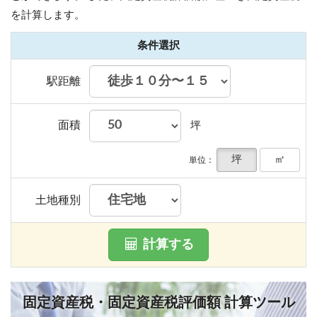
を計算します。
条件選択
駅距離
面積
坪
坪
㎡
単位：
土地種別
計算する
固定資産税・固定資産税評価額 計算ツール