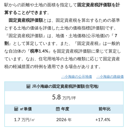
駅からの距離や土地の面積を指定して
固定資産税評価額を計
算することができます
。
固定資産税評価額
とは、固定資産税を算出するための基準
とする土地の価値を評価した土地の価格指標(評価額)です。
『固定資産税評価額』は、地価・土地価格(公示地価)の『
７
割
』として算定しています。また、『固定資産税』は一般的
な自治体の『
税率1.4%
』を固定資産税評価額に乗じて算定し
ています。なお、住宅用地等の土地の種類に応じて固定資産
税の軽減措置の特例を適用できる場合があります。
JR小海線の公示地価
JR小海線の路線価
JR小海線の固定資産税評価額(住宅地)
5.8
万円/坪
㎡単価
年度
前年比
1.7
2026
+17.4%
万円/㎡
年