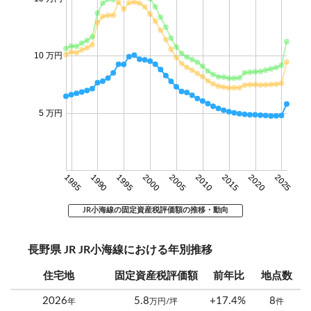
10 万円
5 万円
1985
1990
1995
2000
2005
2010
2015
2020
2025
JR小海線の固定資産税評価額の推移・動向
長野県 JR JR小海線における年別推移
住宅地
固定資産税評価額
前年比
地点数
2026
5.8
+17.4%
8
年
万円/坪
件