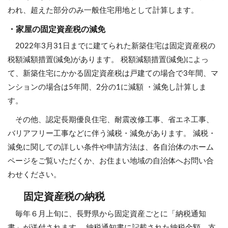
われ、超えた部分のみ一般住宅用地として計算します。
・家屋の固定資産税の減免
2022年3月31日までに建てられた新築住宅は固定資産税の
税額減額措置(減免)があります。 税額減額措置(減免)によっ
て、新築住宅にかかる固定資産税は戸建ての場合で3年間、マ
ンションの場合は5年間、2分の1に減額 ・減免し計算しま
す。
その他、認定長期優良住宅、耐震改修工事、省エネ工事、
バリアフリー工事などに伴う減税・減免があります。 減税・
減免に関しての詳しい条件や申請方法は、各自治体のホーム
ページをご覧いただくか、お住まい地域の自治体へお問い合
わせください。
固定資産税の納税
毎年６月上旬に、長野県から固定資産ごとに「納税通知
書」が送付されます。 納税通知書に記載された納税金額、支