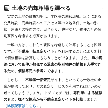
土地の売却相場を調べる
PR
実際の土地の価格相場は、学区等の周辺環境、近くにある
公共施設・商業施設へのアクセス等の立地条件、土地の形
状、道路との接面方位、日当たり、眺望など、物件ごとの個
別要因を考慮する必要があります。
一般の方は、これらの要因を考慮して計算することは困難
ですが「
不動産一括査定サイト
」を利用することにより無料
で価格相場を計算してもらうことができます。 また、
JR小海
線において条件が類似する過去の取引物件の情報も入手でき
るため、価格算定の参考にできます
。
しかし、「
不動産一括査定サイト
」といっても十数社の企
業が提供しており、どの査定サービスを利用すればいいのか
迷ってしまうでしょう。 トチノカチでは、
専門家による監修
のもと、様々な観点から不動産査定サイトを比較
しました
（
比較記事はこちら
）。