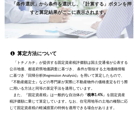
「条件選択」から条件を選択し、「計算する」ボタンを押
すと算定結果がここに表示されます。
算定方法について
「トチノカチ」が提供する固定資産税評価額は国土交通省が公表する
公示地価、都道府県地価調査に基づき、 条件が類似する土地価格情報
に基づき『回帰分析(Regression Analysis)』を用いて算定したもので、
『不動産鑑定士』などの専門家が実際に不動産物件の価格査定を行う際
に用いる方法と同等の算定手法を適用しています。
また、『固定資産税』は一般的な自治体の『
税率1.4%
』を固定資産
税評価額に乗じて算定しています。なお、住宅用地等の土地の種類に応
じて固定資産税の軽減措置の特例を適用できる場合があります。