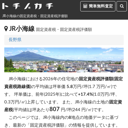
簡単無料査定
JR小海線の固定資産税・固定資産税評価額
JR小海線
固定資産税・固定資産税評価額
長野県
JR小海線における2026年の住宅地の
固定資産税評価額(固定
資産税路線価)
の平均値は坪単価
5.8
万円/坪(1.7 万円/㎡)で
す。
坪単価は、前年(2025年)に比べて
+17.4%
(1.0万円/坪、
0.3万円/㎡)上昇しています。
また、JR小海線の土地の
固定資
807
産税
(平均値)は坪あたり
円/坪(244 円/㎡)です。
このページでは、JR小海線内の
8
地点の地価データに基づ
き、最新の「固定資産税評価額」の情報を提供しています。