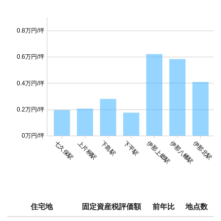
0.8万円/坪
0.6万円/坪
0.4万円/坪
0.2万円/坪
0万円/坪
伊那上郷駅
伊那八幡駅
伊那北駅
伊
七久保駅
上片桐駅
下島駅
下平駅
住宅地
固定資産税評価額
前年比
地点数