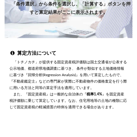
「条件選択」から条件を選択し、「計算する」ボタンを押
すと算定結果がここに表示されます。
算定方法について
「トチノカチ」が提供する固定資産税評価額は国土交通省が公表する
公示地価、都道府県地価調査に基づき、 条件が類似する土地価格情報
に基づき『回帰分析(Regression Analysis)』を用いて算定したもので、
『不動産鑑定士』などの専門家が実際に不動産物件の価格査定を行う際
に用いる方法と同等の算定手法を適用しています。
また、『固定資産税』は一般的な自治体の『
税率1.4%
』を固定資産
税評価額に乗じて算定しています。なお、住宅用地等の土地の種類に応
じて固定資産税の軽減措置の特例を適用できる場合があります。