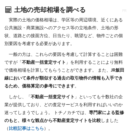
土地の売却相場を調べる
PR
実際の土地の価格相場は、学区等の周辺環境、近くにある
公共施設・商業施設へのアクセス等の立地条件、土地の形
状、道路との接面方位、日当たり、眺望など、物件ごとの個
別要因を考慮する必要があります。
一般の方は、これらの要因を考慮して計算することは困難
ですが「
不動産一括査定サイト
」を利用することにより無料
で価格相場を計算してもらうことができます。 また、
JR飯田
線において条件が類似する過去の取引物件の情報も入手でき
るため、価格算定の参考にできます
。
しかし、「
不動産一括査定サイト
」といっても十数社の企
業が提供しており、どの査定サービスを利用すればいいのか
迷ってしまうでしょう。 トチノカチでは、
専門家による監修
のもと、様々な観点から不動産査定サイトを比較
しました
（
比較記事はこちら
）。