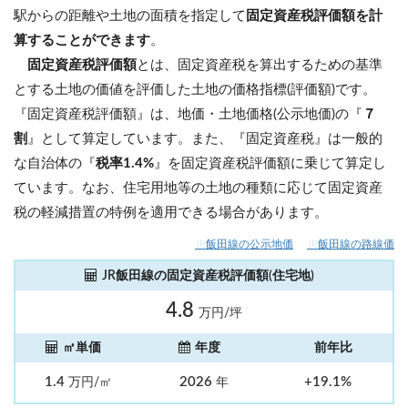
駅からの距離や土地の面積を指定して
固定資産税評価額を計
算することができます
。
固定資産税評価額
とは、固定資産税を算出するための基準
とする土地の価値を評価した土地の価格指標(評価額)です。
『固定資産税評価額』は、地価・土地価格(公示地価)の『
７
割
』として算定しています。また、『固定資産税』は一般的
な自治体の『
税率1.4%
』を固定資産税評価額に乗じて算定し
ています。なお、住宅用地等の土地の種類に応じて固定資産
税の軽減措置の特例を適用できる場合があります。
JR飯田線の公示地価
JR飯田線の路線価
JR飯田線の固定資産税評価額(住宅地)
4.8
万円/坪
㎡単価
年度
前年比
1.4
2026
+19.1%
万円/㎡
年