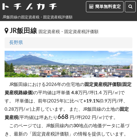
簡単無料査定
JR飯田線の固定資産税・固定資産税評価額
JR飯田線
固定資産税・固定資産税評価額
長野県
JR飯田線における2026年の住宅地の
固定資産税評価額(固定
資産税路線価)
の平均値は坪単価
4.8
万円/坪(1.4 万円/㎡)で
す。
坪単価は、前年(2025年)に比べて
+19.1%
(0.9万円/坪、
0.28万円/㎡)上昇しています。
また、JR飯田線の土地の
固定
668
資産税
(平均値)は坪あたり
円/坪(202 円/㎡)です。
このページでは、JR飯田線内の
30
地点の地価データに基づ
き、最新の「固定資産税評価額」の情報を提供しています。