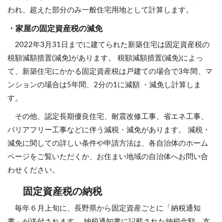
われ、超えた部分のみ一般住宅用地として計算します。
・家屋の固定資産税の減免
2022年3月31日までに建てられた新築住宅は固定資産税の
税額減額措置(減免)があります。 税額減額措置(減免)によっ
て、新築住宅にかかる固定資産税は戸建ての場合で3年間、マ
ンションの場合は5年間、2分の1に減額 ・減免し計算しま
す。
その他、認定長期優良住宅、耐震改修工事、省エネ工事、
バリアフリー工事などに伴う減税・減免があります。 減税・
減免に関しての詳しい条件や申請方法は、各自治体のホーム
ページをご覧いただくか、お住まい地域の自治体へお問い合
わせください。
固定資産税の納税
毎年６月上旬に、長野県から固定資産ごとに「納税通知
書」が送付されます。 納税通知書に記載された納税金額、支