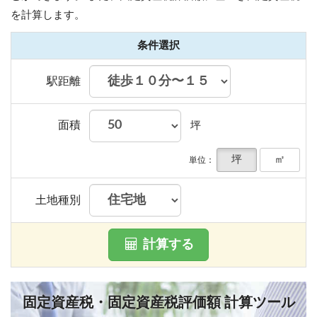
を計算します。
条件選択
駅距離
面積
坪
坪
㎡
単位：
土地種別
計算する
固定資産税・固定資産税評価額 計算ツール