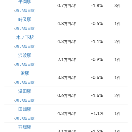
平岡駅
0.7
-1.8%
3
万円/坪
件
(
JR JR飯田線
)
時又駅
4.8
-0.5%
1
万円/坪
件
(
JR JR飯田線
)
木ノ下駅
4.3
-1.1%
2
万円/坪
件
(
JR JR飯田線
)
沢渡駅
2.1
-0.9%
1
万円/坪
件
(
JR JR飯田線
)
沢駅
3.8
-0.6%
1
万円/坪
件
(
JR JR飯田線
)
温田駅
0.6
-1.6%
2
万円/坪
件
(
JR JR飯田線
)
田畑駅
4.3
+1.1%
1
万円/坪
件
(
JR JR飯田線
)
羽場駅
3.1
-1.5%
1
万円/坪
件