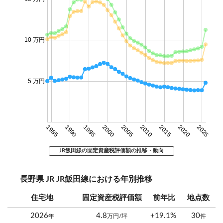
10 万円
5 万円
1985
1990
1995
2000
2005
2010
2015
2020
2025
JR飯田線の固定資産税評価額の推移・動向
長野県 JR JR飯田線における年別推移
住宅地
固定資産税評価額
前年比
地点数
2026
4.8
+19.1%
30
年
万円/坪
件