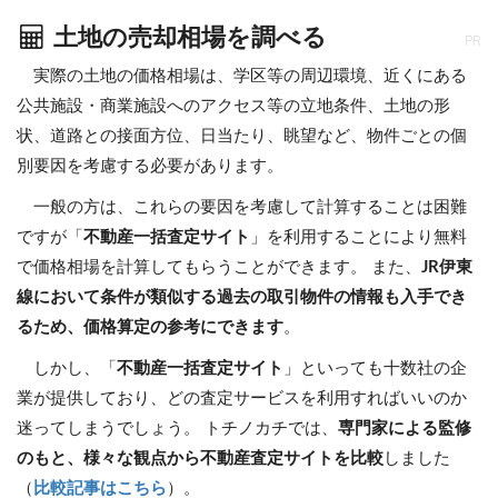
土地の売却相場を調べる
PR
実際の土地の価格相場は、学区等の周辺環境、近くにある
公共施設・商業施設へのアクセス等の立地条件、土地の形
状、道路との接面方位、日当たり、眺望など、物件ごとの個
別要因を考慮する必要があります。
一般の方は、これらの要因を考慮して計算することは困難
ですが「
不動産一括査定サイト
」を利用することにより無料
で価格相場を計算してもらうことができます。 また、
JR伊東
線において条件が類似する過去の取引物件の情報も入手でき
るため、価格算定の参考にできます
。
しかし、「
不動産一括査定サイト
」といっても十数社の企
業が提供しており、どの査定サービスを利用すればいいのか
迷ってしまうでしょう。 トチノカチでは、
専門家による監修
のもと、様々な観点から不動産査定サイトを比較
しました
（
比較記事はこちら
）。