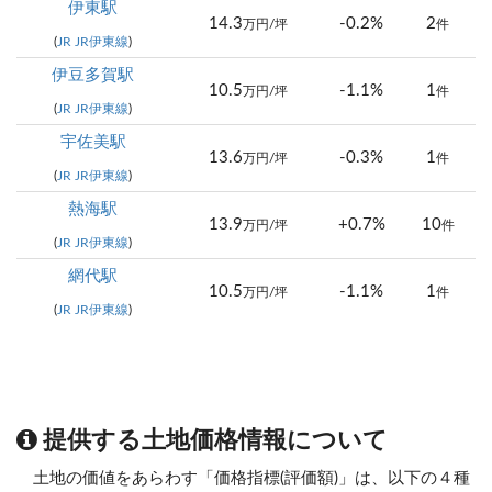
伊東駅
14.3
-0.2%
2
万円/坪
件
(
JR JR伊東線
)
伊豆多賀駅
10.5
-1.1%
1
万円/坪
件
(
JR JR伊東線
)
宇佐美駅
13.6
-0.3%
1
万円/坪
件
(
JR JR伊東線
)
熱海駅
13.9
+0.7%
10
万円/坪
件
(
JR JR伊東線
)
網代駅
10.5
-1.1%
1
万円/坪
件
(
JR JR伊東線
)
提供する土地価格情報について
土地の価値をあらわす「価格指標(評価額)」は、以下の４種