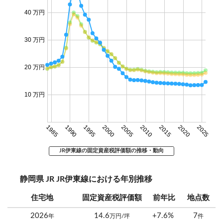
40 万円
30 万円
20 万円
10 万円
1985
1990
1995
2000
2005
2010
2015
2020
2025
JR伊東線の固定資産税評価額の推移・動向
静岡県 JR JR伊東線における年別推移
住宅地
固定資産税評価額
前年比
地点数
2026
14.6
+7.6%
7
年
万円/坪
件