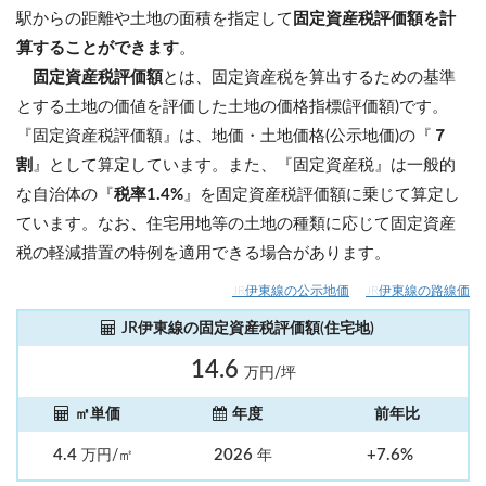
駅からの距離や土地の面積を指定して
固定資産税評価額を計
算することができます
。
固定資産税評価額
とは、固定資産税を算出するための基準
とする土地の価値を評価した土地の価格指標(評価額)です。
『固定資産税評価額』は、地価・土地価格(公示地価)の『
７
割
』として算定しています。また、『固定資産税』は一般的
な自治体の『
税率1.4%
』を固定資産税評価額に乗じて算定し
ています。なお、住宅用地等の土地の種類に応じて固定資産
税の軽減措置の特例を適用できる場合があります。
JR伊東線の公示地価
JR伊東線の路線価
JR伊東線の固定資産税評価額(住宅地)
14.6
万円/坪
㎡単価
年度
前年比
4.4
2026
+7.6%
万円/㎡
年