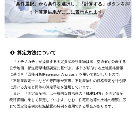
「条件選択」から条件を選択し、「計算する」ボタンを押
すと算定結果がここに表示されます。
算定方法について
「トチノカチ」が提供する固定資産税評価額は国土交通省が公表する
公示地価、都道府県地価調査に基づき、 条件が類似する土地価格情報
に基づき『回帰分析(Regression Analysis)』を用いて算定したもので、
『不動産鑑定士』などの専門家が実際に不動産物件の価格査定を行う際
に用いる方法と同等の算定手法を適用しています。
また、『固定資産税』は一般的な自治体の『
税率1.4%
』を固定資産
税評価額に乗じて算定しています。なお、住宅用地等の土地の種類に応
じて固定資産税の軽減措置の特例を適用できる場合があります。