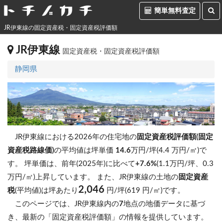
簡単無料査定
JR伊東線の固定資産税・固定資産税評価額
JR伊東線
固定資産税・固定資産税評価額
静岡県
JR伊東線における2026年の住宅地の
固定資産税評価額(固定
資産税路線価)
の平均値は坪単価
14.6
万円/坪(4.4 万円/㎡)で
す。
坪単価は、前年(2025年)に比べて
+7.6%
(1.1万円/坪、0.3
万円/㎡)上昇しています。
また、JR伊東線の土地の
固定資産
2,046
税
(平均値)は坪あたり
円/坪(619 円/㎡)です。
このページでは、JR伊東線内の
7
地点の地価データに基づ
き、最新の「固定資産税評価額」の情報を提供しています。