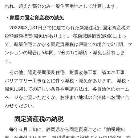
われ、超えた部分のみ一般住宅用地として計算します。
・家屋の固定資産税の減免
2022年3月31日までに建てられた新築住宅は固定資産税の
税額減額措置(減免)があります。 税額減額措置(減免)によっ
て、新築住宅にかかる固定資産税は戸建ての場合で3年間、マ
ンションの場合は5年間、2分の1に減額 ・減免し計算しま
す。
その他、認定長期優良住宅、耐震改修工事、省エネ工事、
バリアフリー工事などに伴う減税・減免があります。 減税・
減免に関しての詳しい条件や申請方法は、各自治体のホーム
ページをご覧いただくか、お住まい地域の自治体へお問い合
わせください。
固定資産税の納税
毎年６月上旬に、静岡県から固定資産ごとに「納税通知
書」が送付されます。 納税通知書に記載された納税金額、支