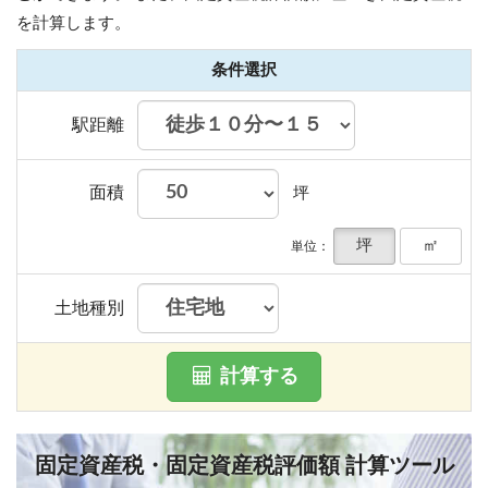
を計算します。
条件選択
駅距離
面積
坪
坪
㎡
単位：
土地種別
計算する
固定資産税・固定資産税評価額 計算ツール