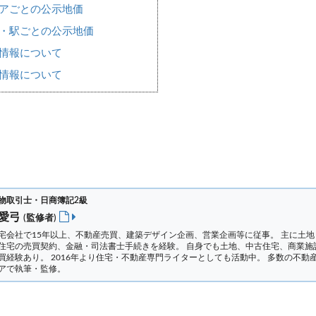
アごとの公示地価
・駅ごとの公示地価
情報について
情報について
物取引士・日商簿記2級
 愛弓
(監修者)
宅会社で15年以上、不動産売買、建築デザイン企画、営業企画等に従事。 主に土地
住宅の売買契約、金融・司法書士手続きを経験。
自身でも土地、中古住宅、商業施
買経験あり。 2016年より住宅・不動産専門ライターとしても活動中。 多数の不動
アで執筆・監修。