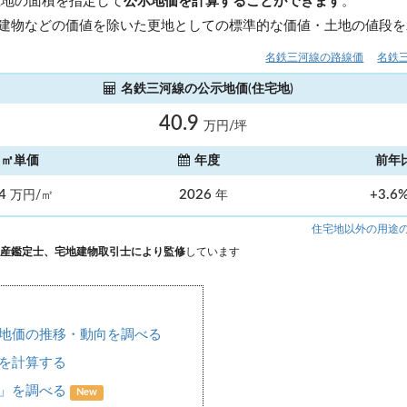
土地の面積を指定して
公示地価を計算することができます
。
建物などの価値を除いた更地としての標準的な価値・土地の値段を
名鉄三河線の路線価
名鉄
名鉄三河線の公示地価(住宅地)
40.9
万円/坪
㎡単価
年度
前年
.4
2026
+3.6
万円/㎡
年
住宅地以外の用途
産鑑定士、宅地建物取引士により監修
しています
地価の推移・動向を調べる
を計算する
場」を調べる
New