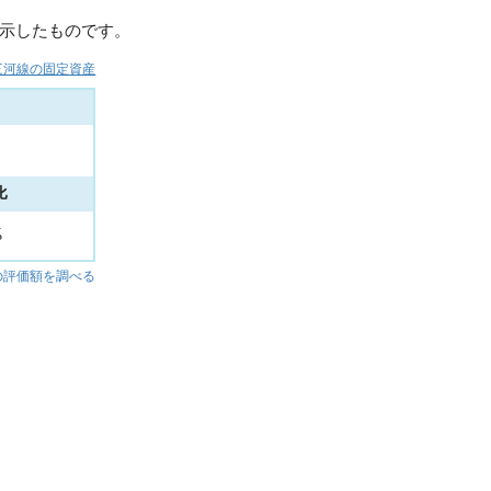
示したものです。
三河線の固定資産
比
%
の評価額を調べる