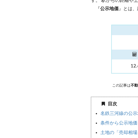
す。 駅からの距離や
『
公示地価
』とは、
12
この記事は
不動
目次
名鉄三河線の公示
条件から公示地価
土地の「売却相