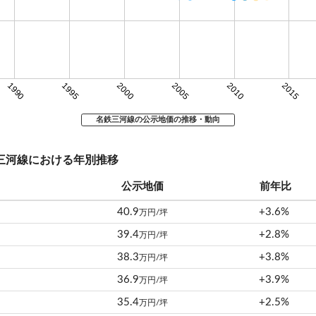
1990
1995
2000
2005
2010
2015
名鉄三河線の公示地価の推移・動向
鉄三河線における年別推移
公示地価
前年比
40.9
+3.6%
万円/坪
39.4
+2.8%
万円/坪
38.3
+3.8%
万円/坪
36.9
+3.9%
万円/坪
35.4
+2.5%
万円/坪