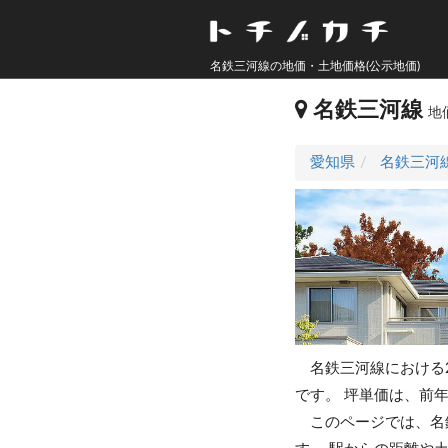
名鉄三河線の地価・土地価格(公示地価)
名鉄三河線
地
愛知県
名鉄三河
名鉄三河線における2
です。
坪単価は、前年(
このページでは、名