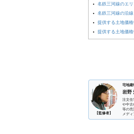
名鉄三河線のエリ
名鉄三河線の沿線
提供する土地価格
提供する土地価格
宅地建
岩野
注文住
や中古
等の売
【監修者】
メディ