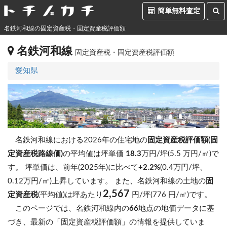
簡単無料査定
名鉄河和線の固定資産税・固定資産税評価額
名鉄河和線
固定資産税・固定資産税評価額
愛知県
名鉄河和線における2026年の住宅地の
固定資産税評価額(固
定資産税路線価)
の平均値は坪単価
18.3
万円/坪(5.5 万円/㎡)で
す。
坪単価は、前年(2025年)に比べて
+2.2%
(0.4万円/坪、
0.12万円/㎡)上昇しています。
また、名鉄河和線の土地の
固
2,567
定資産税
(平均値)は坪あたり
円/坪(776 円/㎡)です。
このページでは、名鉄河和線内の
66
地点の地価データに基
づき、最新の「固定資産税評価額」の情報を提供していま