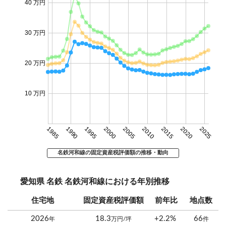
40 万円
30 万円
20 万円
10 万円
1985
1990
1995
2000
2005
2010
2015
2020
2025
名鉄河和線の固定資産税評価額の推移・動向
愛知県 名鉄 名鉄河和線における年別推移
住宅地
固定資産税評価額
前年比
地点数
2026
18.3
+2.2%
66
年
万円/坪
件