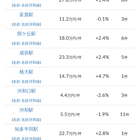
27.8
+1.4%
8
万円/坪
件
(
名鉄 名鉄河和線
)
富貴駅
11.2
-0.1%
3
万円/坪
件
(
名鉄 名鉄河和線
)
巽ケ丘駅
18.0
+2.4%
6
万円/坪
件
(
名鉄 名鉄河和線
)
成岩駅
23.3
+2.4%
5
万円/坪
件
(
名鉄 名鉄河和線
)
植大駅
14.7
+4.7%
1
万円/坪
件
(
名鉄 名鉄河和線
)
河和口駅
4.4
-2.6%
3
万円/坪
件
(
名鉄 名鉄河和線
)
河和駅
5.5
-1.9%
11
万円/坪
件
(
名鉄 名鉄河和線
)
知多半田駅
22.7
+2.8%
1
万円/坪
件
(
名鉄 名鉄河和線
)