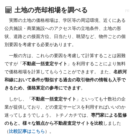
土地の売却相場を調べる
PR
実際の土地の価格相場は、学区等の周辺環境、近くにある
公共施設・商業施設へのアクセス等の立地条件、土地の形
状、道路との接面方位、日当たり、眺望など、物件ごとの個
別要因を考慮する必要があります。
一般の方は、これらの要因を考慮して計算することは困難
ですが「
不動産一括査定サイト
」を利用することにより無料
で価格相場を計算してもらうことができます。 また、
名鉄河
和線において条件が類似する過去の取引物件の情報も入手で
きるため、価格算定の参考にできます
。
しかし、「
不動産一括査定サイト
」といっても十数社の企
業が提供しており、どの査定サービスを利用すればいいのか
迷ってしまうでしょう。 トチノカチでは、
専門家による監修
のもと、様々な観点から不動産査定サイトを比較
しました
（
比較記事はこちら
）。