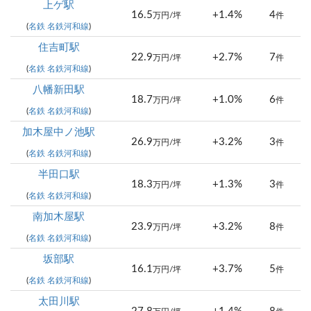
上ゲ駅
16.5
+1.4%
4
万円/坪
件
(
名鉄 名鉄河和線
)
住吉町駅
22.9
+2.7%
7
万円/坪
件
(
名鉄 名鉄河和線
)
八幡新田駅
18.7
+1.0%
6
万円/坪
件
(
名鉄 名鉄河和線
)
加木屋中ノ池駅
26.9
+3.2%
3
万円/坪
件
(
名鉄 名鉄河和線
)
半田口駅
18.3
+1.3%
3
万円/坪
件
(
名鉄 名鉄河和線
)
南加木屋駅
23.9
+3.2%
8
万円/坪
件
(
名鉄 名鉄河和線
)
坂部駅
16.1
+3.7%
5
万円/坪
件
(
名鉄 名鉄河和線
)
太田川駅