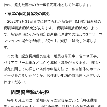
われ、超えた部分のみ一般住宅用地として計算します。
・家屋の固定資産税の減免
2022年3月31日までに建てられた新築住宅は固定資産税の
税額減額措置(減免)があります。 税額減額措置(減免)によっ
て、新築住宅にかかる固定資産税は戸建ての場合で3年間、マ
ンションの場合は5年間、2分の1に減額 ・減免し計算しま
す。
その他、認定長期優良住宅、耐震改修工事、省エネ工事、
バリアフリー工事などに伴う減税・減免があります。 減税・
減免に関しての詳しい条件や申請方法は、各自治体のホーム
ページをご覧いただくか、お住まい地域の自治体へお問い合
わせください。
固定資産税の納税
毎年６月上旬に、愛知県から固定資産ごとに「納税通知
書」が送付されます。 納税通知書に記載された納税金額、支