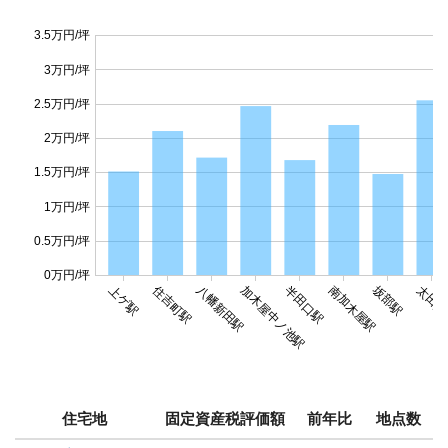
3.5万円/坪
3万円/坪
2.5万円/坪
2万円/坪
1.5万円/坪
1万円/坪
0.5万円/坪
0万円/坪
住吉町駅
坂部駅
上ゲ駅
八幡新田駅
加木屋中ノ池駅
半田口駅
南加木屋駅
太田川
住宅地
固定資産税評価額
前年比
地点数