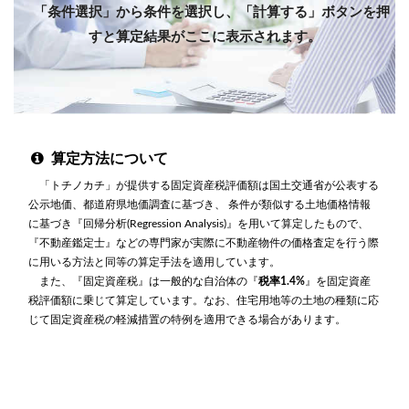
「条件選択」から条件を選択し、「計算する」ボタンを押
すと算定結果がここに表示されます。
算定方法について
「トチノカチ」が提供する固定資産税評価額は国土交通省が公表する
公示地価、都道府県地価調査に基づき、 条件が類似する土地価格情報
に基づき『回帰分析(Regression Analysis)』を用いて算定したもので、
『不動産鑑定士』などの専門家が実際に不動産物件の価格査定を行う際
に用いる方法と同等の算定手法を適用しています。
また、『固定資産税』は一般的な自治体の『
税率1.4%
』を固定資産
税評価額に乗じて算定しています。なお、住宅用地等の土地の種類に応
じて固定資産税の軽減措置の特例を適用できる場合があります。