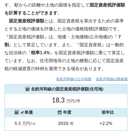
す。 駅からの距離や土地の面積を指定して
固定資産税評価額
を計算することができます
。
固定資産税評価額
とは、固定資産税を算出するための基準
とする土地の価値を評価した土地の価格指標(評価額)です。
『固定資産税評価額』は、地価・土地価格(公示地価)の『
７
割
』として算定しています。また、『固定資産税』は一般的
な自治体の『
税率1.4%
』を固定資産税評価額に乗じて算定し
ています。なお、住宅用地等の土地の種類に応じて固定資産
税の軽減措置の特例を適用できる場合があります。
名鉄河和線の公示地価
名鉄河和線の路線価
名鉄河和線の固定資産税評価額(住宅地)
18.3
万円/坪
㎡単価
年度
前年比
5.5
2026
+2.2%
万円/㎡
年