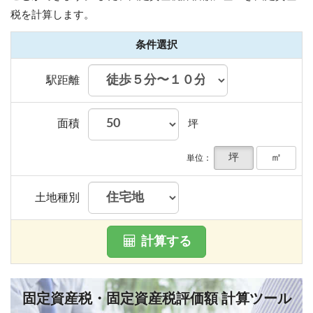
税を計算します。
条件選択
駅距離
面積
坪
坪
㎡
単位：
土地種別
計算する
固定資産税・固定資産税評価額 計算ツール