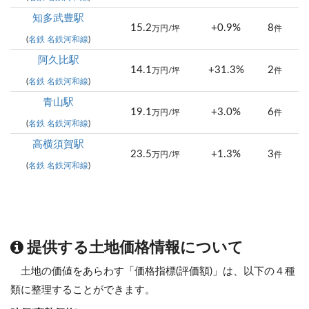
知多武豊駅
15.2
+0.9%
8
万円/坪
件
(
名鉄 名鉄河和線
)
阿久比駅
14.1
+31.3%
2
万円/坪
件
(
名鉄 名鉄河和線
)
青山駅
19.1
+3.0%
6
万円/坪
件
(
名鉄 名鉄河和線
)
高横須賀駅
23.5
+1.3%
3
万円/坪
件
(
名鉄 名鉄河和線
)
提供する土地価格情報について
土地の価値をあらわす「価格指標(評価額)」は、以下の４種
類に整理することができます。