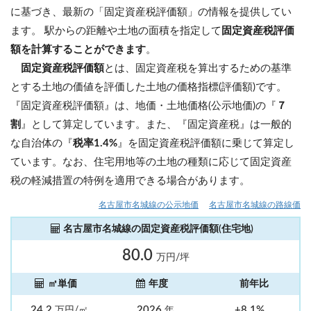
に基づき、最新の「固定資産税評価額」の情報を提供してい
ます。 駅からの距離や土地の面積を指定して
固定資産税評価
額を計算することができます
。
固定資産税評価額
とは、固定資産税を算出するための基準
とする土地の価値を評価した土地の価格指標(評価額)です。
『固定資産税評価額』は、地価・土地価格(公示地価)の『
７
割
』として算定しています。また、『固定資産税』は一般的
な自治体の『
税率1.4%
』を固定資産税評価額に乗じて算定し
ています。なお、住宅用地等の土地の種類に応じて固定資産
税の軽減措置の特例を適用できる場合があります。
名古屋市名城線の公示地価
名古屋市名城線の路線価
名古屋市名城線の固定資産税評価額(住宅地)
80.0
万円/坪
㎡単価
年度
前年比
24.2
2026
+8.1%
万円/㎡
年