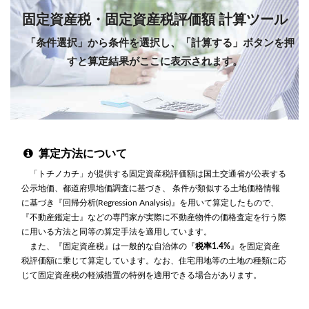
固定資産税・固定資産税評価額 計算ツール
「条件選択」から条件を選択し、「計算する」ボタンを押
すと算定結果がここに表示されます。
算定方法について
「トチノカチ」が提供する固定資産税評価額は国土交通省が公表する
公示地価、都道府県地価調査に基づき、 条件が類似する土地価格情報
に基づき『回帰分析(Regression Analysis)』を用いて算定したもので、
『不動産鑑定士』などの専門家が実際に不動産物件の価格査定を行う際
に用いる方法と同等の算定手法を適用しています。
また、『固定資産税』は一般的な自治体の『
税率1.4%
』を固定資産
税評価額に乗じて算定しています。なお、住宅用地等の土地の種類に応
じて固定資産税の軽減措置の特例を適用できる場合があります。