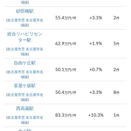
城線
)
砂田橋駅
55.4
+3.3%
2
万円/坪
件
(
名古屋市営 名古屋市名
城線
)
総合リハビリセン
ター駅
62.9
+1.9%
5
万円/坪
件
(
名古屋市営 名古屋市名
城線
)
自由ケ丘駅
50.1
+0.7%
2
万円/坪
件
(
名古屋市営 名古屋市名
城線
)
茶屋ケ坂駅
50.4
+3.3%
8
万円/坪
件
(
名古屋市営 名古屋市名
城線
)
西高蔵駅
83.3
+10.3%
1
万円/坪
件
(
名古屋市営 名古屋市名
城線
)