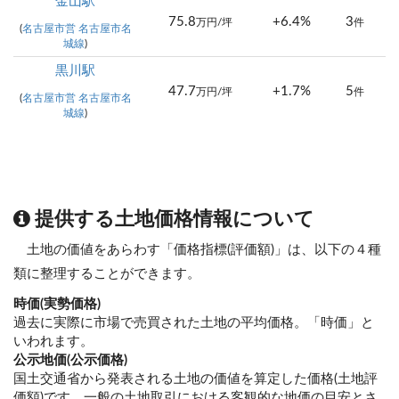
金山駅
75.8
+6.4%
3
万円/坪
件
(
名古屋市営 名古屋市名
城線
)
黒川駅
47.7
+1.7%
5
万円/坪
件
(
名古屋市営 名古屋市名
城線
)
提供する土地価格情報について
土地の価値をあらわす「価格指標(評価額)」は、以下の４種
類に整理することができます。
時価(実勢価格)
過去に実際に市場で売買された土地の平均価格。「時価」と
いわれます。
公示地価(公示価格)
国土交通省から発表される土地の価値を算定した価格(土地評
価額)です。一般の土地取引における客観的な地価の目安とさ