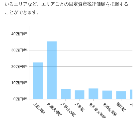
いるエリアなど、エリアごとの固定資産税評価額を把握する
ことができます。
40万円/坪
30万円/坪
20万円/坪
10万円/坪
0万円/坪
堀田駅
上前津駅
久屋大通駅
八事日赤駅
八事駅
名古屋大学駅
名城公園駅
大曽