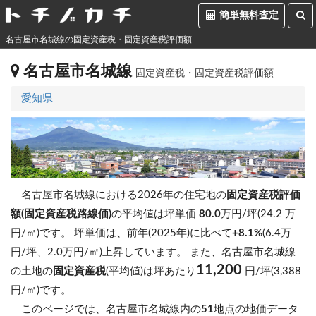
簡単無料査定
名古屋市名城線の固定資産税・固定資産税評価額
名古屋市名城線
固定資産税・固定資産税評価額
愛知県
名古屋市名城線における2026年の住宅地の
固定資産税評価
額(固定資産税路線価)
の平均値は坪単価
80.0
万円/坪(24.2 万
円/㎡)です。
坪単価は、前年(2025年)に比べて
+8.1%
(6.4万
円/坪、2.0万円/㎡)上昇しています。
また、名古屋市名城線
11,200
の土地の
固定資産税
(平均値)は坪あたり
円/坪(3,388
円/㎡)です。
このページでは、名古屋市名城線内の
51
地点の地価データ