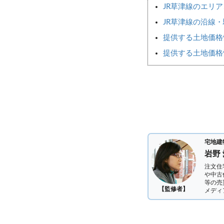
JR草津線のエリ
JR草津線の沿線
提供する土地価格
提供する土地価格
宅地建
岩野
注文住
や中古
等の売
【監修者】
メディ