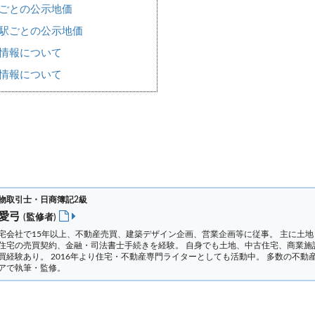
アごとの公示地価
・駅ごとの公示地価
情報について
情報について
物取引士・日商簿記2級
 愛弓
(監修者)
宅会社で15年以上、不動産売買、建築デザイン企画、営業企画等に従事。 主に土地
住宅の売買契約、金融・司法書士手続きを経験。
自身でも土地、中古住宅、商業施
買経験あり。 2016年より住宅・不動産専門ライターとしても活動中。 多数の不動
アで執筆・監修。