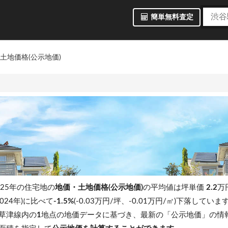
簡単無料査定
土地価格(公示地価)
025年の住宅地の
地価・土地価格(公示地価)
の平均値は坪単価
2.2
万円
024年)に比べて
-1.5%
(-0.03万円/坪、-0.01万円/㎡)下落していま
R草津線内の
1
地点の地価データに基づき、最新の「公示地価」の情