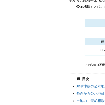
駅からの距離や土地の
『
公示地価
』とは、
0.
この記事は
不動
目次
JR草津線の公示
条件から公示地価
土地の「売却相