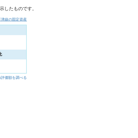
示したものです。
R草津線の固定資産
比
%
の評価額を調べる