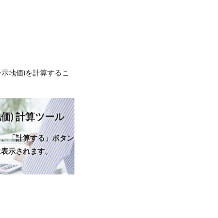
示地価)を計算するこ
価) 計算ツール
し、「計算する」ボタン
に表示されます。