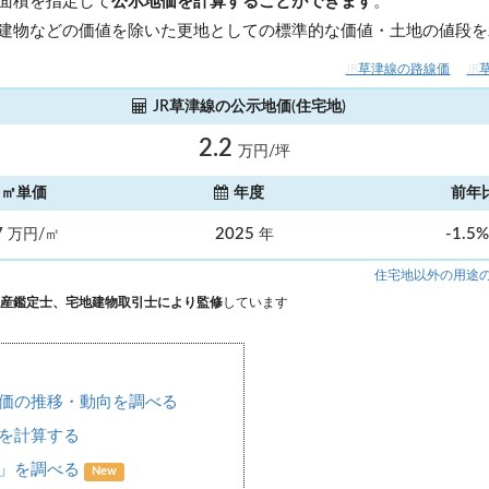
面積を指定して
公示地価を計算することができます
。
建物などの価値を除いた更地としての標準的な価値・土地の値段を
JR草津線の路線価
J
JR草津線の公示地価(住宅地)
2.2
万円/坪
㎡単価
年度
前年
7
2025
-1.5
万円/㎡
年
住宅地以外の用途
産鑑定士、宅地建物取引士により監修
しています
地価の推移・動向を調べる
を計算する
場」を調べる
New