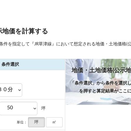
示地価を計算する
条件を指定して『JR草津線』において想定される地価・土地価格(公
条件選択
地価・土地価格(公示地
「条件選択」から条件を選択
を押すと算定結果がここ
坪
坪
㎡
単位：