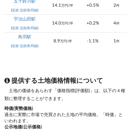
五十鈴川駅
14.1
+0.5%
2
万円/坪
件
(
近鉄 近鉄鳥羽線
)
宇治山田駅
14.0
+0.2%
4
万円/坪
件
(
近鉄 近鉄鳥羽線
)
鳥羽駅
8.9
-1.1%
1
万円/坪
件
(
近鉄 近鉄鳥羽線
)
提供する土地価格情報について
土地の価値をあらわす「価格指標(評価額)」は、以下の４種
類に整理することができます。
時価(実勢価格)
過去に実際に市場で売買された土地の平均価格。「時価」と
いわれます。
公示地価(公示価格)