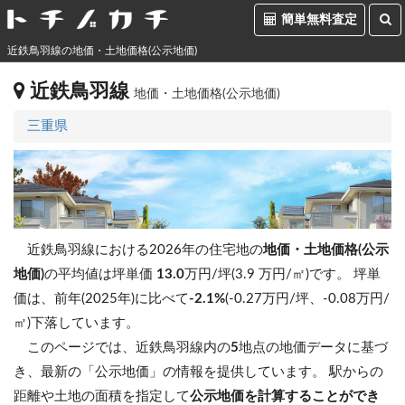
簡単無料査定
近鉄鳥羽線の地価・土地価格(公示地価)
近鉄鳥羽線
地価・土地価格(公示地価)
三重県
近鉄鳥羽線における2026年の住宅地の
地価・土地価格(公示
地価)
の平均値は坪単価
13.0
万円/坪(3.9 万円/㎡)です。
坪単
価は、前年(2025年)に比べて
-2.1%
(-0.27万円/坪、-0.08万円/
㎡)下落しています。
このページでは、近鉄鳥羽線内の
5
地点の地価データに基づ
き、最新の「公示地価」の情報を提供しています。 駅からの
距離や土地の面積を指定して
公示地価を計算することができ