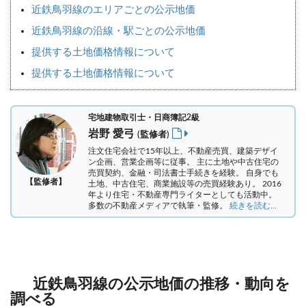
近鉄鳥羽線のエリアごとの公示地価
近鉄鳥羽線の沿線・駅ごとの公示地価
提供する土地価格情報について
提供する土地価格情報について
宅地建物取引士・日商簿記2級
岩野 愛弓
(監修者)
注文住宅会社で15年以上、不動産売買、建築デザイ
ン企画、営業企画等に従事。 主に土地や中古住宅の
売買契約、金融・司法書士手続きを経験。
自身でも
【監修者】
土地、中古住宅、商業施設等の売買経験あり。 2016
年より住宅・不動産専門ライターとしても活動中。
多数の不動産メディアで執筆・監修。
続きを読む...
近鉄鳥羽線の公示地価の推移・動向を
調べる