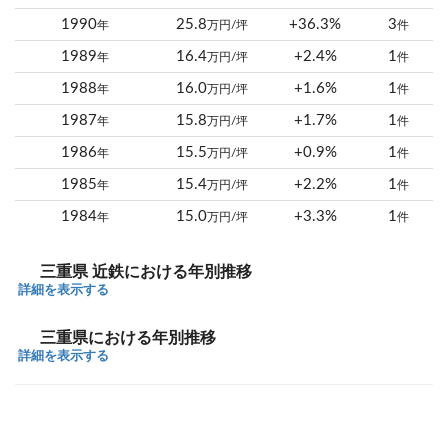
1990
25.8
+36.3%
3
年
万円/坪
件
1989
16.4
+2.4%
1
年
万円/坪
件
1988
16.0
+1.6%
1
年
万円/坪
件
1987
15.8
+1.7%
1
年
万円/坪
件
1986
15.5
+0.9%
1
年
万円/坪
件
1985
15.4
+2.2%
1
年
万円/坪
件
1984
15.0
+3.3%
1
年
万円/坪
件
三重県 近鉄における年別推移
詳細を表示する
三重県における年別推移
詳細を表示する