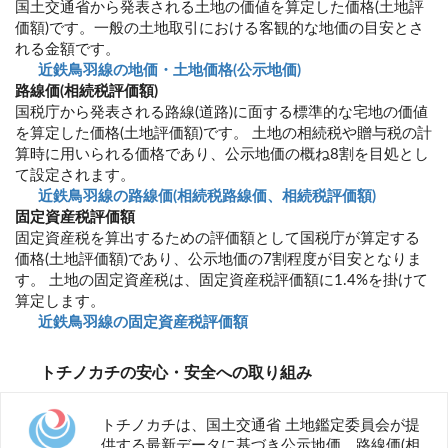
国土交通省から発表される土地の価値を算定した価格(土地評
価額)です。一般の土地取引における客観的な地価の目安とさ
れる金額です。
近鉄鳥羽線の地価・土地価格(公示地価)
路線価(相続税評価額)
国税庁から発表される路線(道路)に面する標準的な宅地の価値
を算定した価格(土地評価額)です。 土地の相続税や贈与税の計
算時に用いられる価格であり、公示地価の概ね8割を目処とし
て設定されます。
近鉄鳥羽線の路線価(相続税路線価、相続税評価額)
固定資産税評価額
固定資産税を算出するための評価額として国税庁が算定する
価格(土地評価額)であり、公示地価の7割程度が目安となりま
す。 土地の固定資産税は、固定資産税評価額に1.4%を掛けて
算定します。
近鉄鳥羽線の固定資産税評価額
トチノカチの安心・安全への取り組み
トチノカチは、国土交通省 土地鑑定委員会が提
供する最新データに基づき公示地価、路線価(相