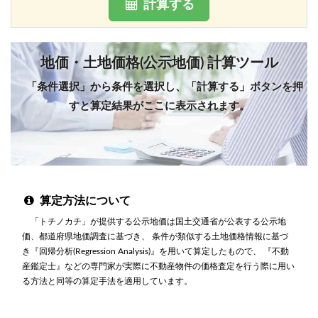
計算する
地価・土地価格(公示地価) 計算ツール
「条件選択」から条件を選択し、「計算する」ボタンを押
すと算定結果がここに表示されます。
算定方法について
「トチノカチ」が提供する公示地価は国土交通省が公表する公示地
価、都道府県地価調査に基づき、 条件が類似する土地価格情報に基づ
き『回帰分析(Regression Analysis)』を用いて算定したもので、 『不動
産鑑定士』などの専門家が実際に不動産物件の価格査定を行う際に用い
る方法と同等の算定手法を適用しています。