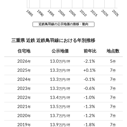
1985
1990
1995
2000
2005
2010
2015
2020
2025
近鉄鳥羽線の公示地価の推移・動向
三重県 近鉄 近鉄鳥羽線における年別推移
住宅地
公示地価
前年比
地点数
2026
13.0
-2.1%
5
年
万円/坪
件
2025
13.3
+0.1%
7
年
万円/坪
件
2024
13.3
-0.1%
7
年
万円/坪
件
2023
13.3
-0.6%
7
年
万円/坪
件
2022
13.4
-1.0%
7
年
万円/坪
件
2021
13.5
-1.3%
7
年
万円/坪
件
2020
13.7
-1.2%
7
年
万円/坪
件
2019
13.9
-1.8%
7
年
万円/坪
件