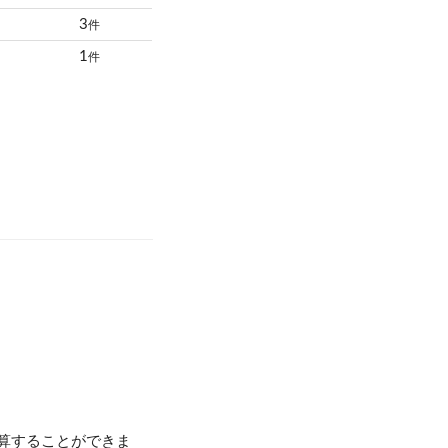
3
件
1
件
計算することができま