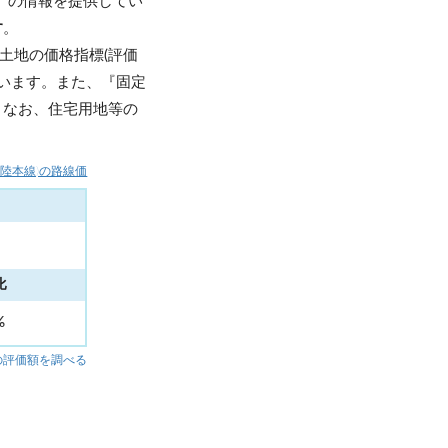
」の情報を提供してい
す
。
土地の価格指標(評価
います。また、『固定
。なお、住宅用地等の
北陸本線)の路線価
比
%
の評価額を調べる