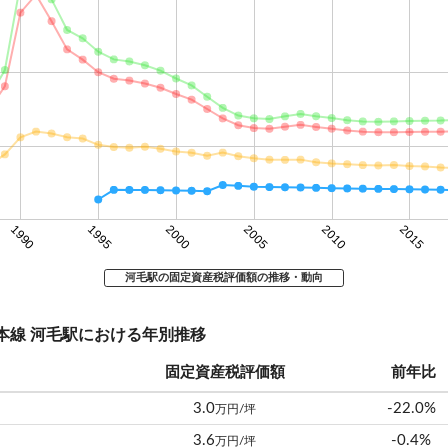
1990
1995
2000
2005
2010
2015
河毛駅の固定資産税評価額の推移・動向
北陸本線 河毛駅における年別推移
固定資産税評価額
前年比
3.0
-22.0%
万円/坪
3.6
-0.4%
万円/坪