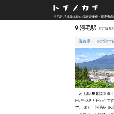
河毛駅(JR北陸本線)の固定資産税・固定資
河毛駅
固定資産
滋賀県
JR北陸本
河毛駅(JR北陸本線
円/坪(0.9 万円/㎡)で
す。
また、河毛駅(JR