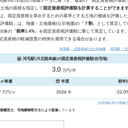
毛駅内の
1
地点の地価データに基づき、最新の「固定資産税評価額
や土地の面積を指定して
固定資産税評価額を計算することができま
は、固定資産税を算出するための基準とする土地の価値を評価した
税評価額』は、地価・土地価格(公示地価)の『
７割
』として算定して
治体の『
税率1.4%
』を固定資産税評価額に乗じて算定しています
定資産税の軽減措置の特例を適用できる場合があります。
河毛駅(JR北陸本線)の公示地価
河毛駅(JR
河毛駅(JR北陸本線)の固定資産税評価額(住宅地)
3.0
万円/坪
㎡単価
年度
前年
9
2026
-22.0
万円/㎡
年
住宅地以外の用途
産鑑定士、宅地建物取引士により監修
しています