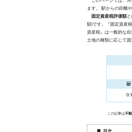
このページでは、河
ます。 駅からの距離
固定資産税評価額
と
額)です。『固定資産
資産税』は一般的な自
土地の種類に応じて固
0.
この記事は
不動
目次