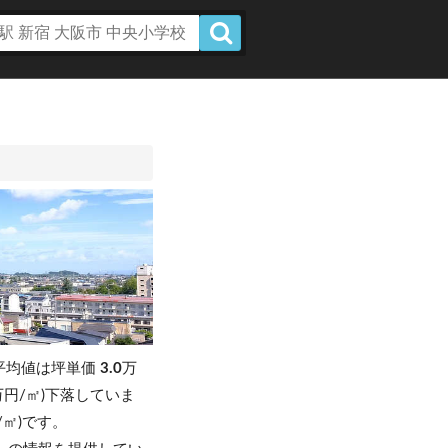
平均値は坪単価
3.0
万
20万円/㎡)下落していま
円/㎡)です。