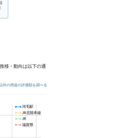
設
産
推移・動向は以下の通
以外の用途の評価額を調べる
河毛駅
JR北陸本線
JR
滋賀県