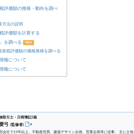
税評価額の推移・動向を調べ
算方法の説明
税評価額を計算する
場」を調べる
New
資産税評価額の価格推移を調べる
情報について
情報について
物取引士・日商簿記2級
 愛弓
(監修者)
宅会社で15年以上、不動産売買、建築デザイン企画、営業企画等に従事。 主に土地