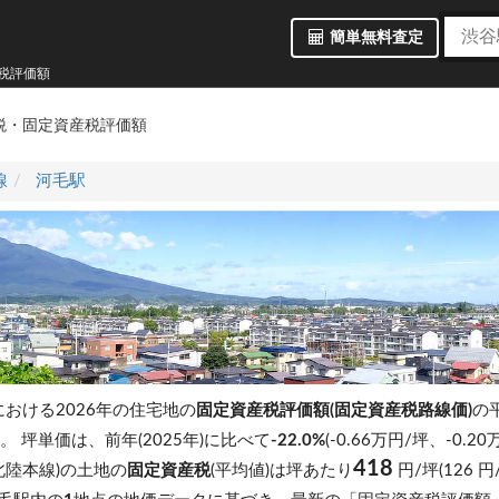
簡単無料査定
産税評価額
税・固定資産税評価額
線
河毛駅
)における2026年の住宅地の
固定資産税評価額(固定資産税路線価)
の
す。
坪単価は、前年(2025年)に比べて
-22.0%
(-0.66万円/坪、-0.
418
北陸本線)の土地の
固定資産税
(平均値)は坪あたり
円/坪(126 