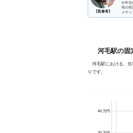
や中古
等の売
【監修者】
メディ
河毛駅の固
河毛駅における、住
りです。
40 万円
30 万円