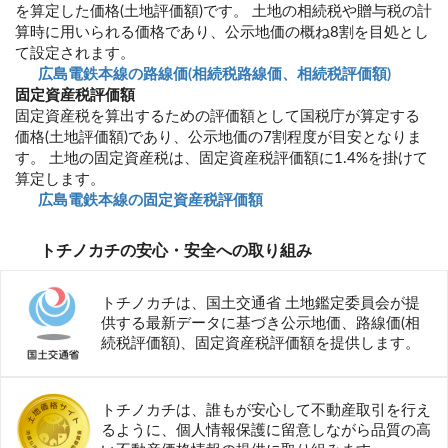
を算定した価格(土地評価額)です。 土地の相続税や贈与税の計
算時に用いられる価格であり、公示地価の概ね8割を目処とし
て設定されます。
広島電鉄本線の路線価(相続税路線価、相続税評価額)
固定資産税評価額
固定資産税を算出するための評価額として国税庁が算定する
価格(土地評価額)であり、公示地価の7割程度が目安となりま
す。 土地の固定資産税は、固定資産税評価額に1.4%を掛けて
算定します。
広島電鉄本線の固定資産税評価額
トチノカチの安心・安全への取り組み
トチノカチは、国土交通省 土地鑑定委員会が提
供する最新データに基づき公示地価、路線価(相
続税評価額)、固定資産税評価額を提供します。
トチノカチは、誰もが安心して不動産取引を行え
るように、個人情報保護に留意しながら品質の高