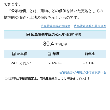
できます
。
『
公示地価
』とは、建物などの価値を除いた更地としての
標準的な価値・土地の値段を示したものです。
広島電鉄本線の路線価
広島電鉄本線の固定資産
広島電鉄本線の公示地価(住宅地)
80.4
万円/坪
㎡単価
年度
前年比
24.3
2026
+7.1%
万円/㎡
年
住宅地以外の用途の評価額を調べる
この記事は
不動産鑑定士、宅地建物取引士により監修
しています