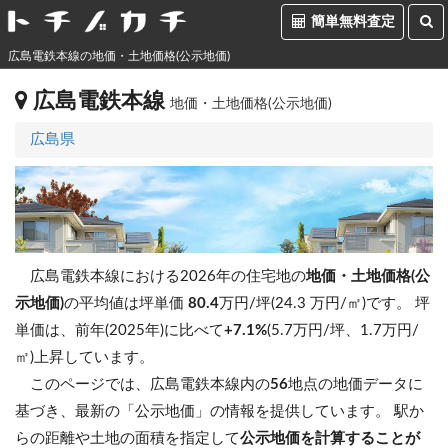
簡単無料査定
広島電鉄本線の地価・土地価格(公示地価)
広島電鉄本線
地価・土地価格(公示地価)
広島県
広島電鉄本線における2026年の住宅地の
地価・土地価格(公
示地価)
の平均値は坪単価
80.4
万円/坪(24.3 万円/㎡)です。
坪
単価は、前年(2025年)に比べて
+7.1%
(5.7万円/坪、1.7万円/
㎡)上昇しています。
このページでは、広島電鉄本線内の
56
地点の地価データに
基づき、最新の「公示地価」の情報を提供しています。 駅か
らの距離や土地の面積を指定して
公示地価を計算することが