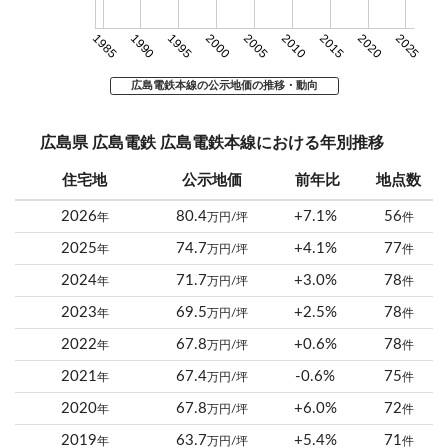
1985
1990
1995
2000
2005
2010
2015
2020
2025
広島電鉄本線の公示地価の推移・動向
広島県 広島電鉄 広島電鉄本線における年別推移
住宅地
公示地価
前年比
地点数
2026
80.4
+7.1%
56
年
万円/坪
件
2025
74.7
+4.1%
77
年
万円/坪
件
2024
71.7
+3.0%
78
年
万円/坪
件
2023
69.5
+2.5%
78
年
万円/坪
件
2022
67.8
+0.6%
78
年
万円/坪
件
2021
67.4
-0.6%
75
年
万円/坪
件
2020
67.8
+6.0%
72
年
万円/坪
件
2019
63.7
+5.4%
71
年
万円/坪
件