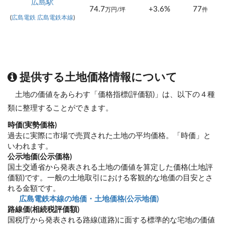
広島駅
74.7
+3.6%
77
万円/坪
件
(
広島電鉄 広島電鉄本線
)
提供する土地価格情報について
土地の価値をあらわす「価格指標(評価額)」は、以下の４種
類に整理することができます。
時価(実勢価格)
過去に実際に市場で売買された土地の平均価格。「時価」と
いわれます。
公示地価(公示価格)
国土交通省から発表される土地の価値を算定した価格(土地評
価額)です。一般の土地取引における客観的な地価の目安とさ
れる金額です。
広島電鉄本線の地価・土地価格(公示地価)
路線価(相続税評価額)
国税庁から発表される路線(道路)に面する標準的な宅地の価値