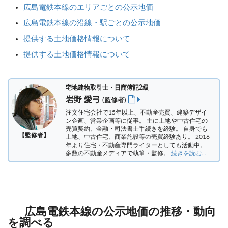
広島電鉄本線のエリアごとの公示地価
広島電鉄本線の沿線・駅ごとの公示地価
提供する土地価格情報について
提供する土地価格情報について
宅地建物取引士・日商簿記2級
岩野 愛弓
(監修者)
注文住宅会社で15年以上、不動産売買、建築デザイ
ン企画、営業企画等に従事。 主に土地や中古住宅の
売買契約、金融・司法書士手続きを経験。
自身でも
【監修者】
土地、中古住宅、商業施設等の売買経験あり。 2016
年より住宅・不動産専門ライターとしても活動中。
多数の不動産メディアで執筆・監修。
続きを読む...
広島電鉄本線の公示地価の推移・動向
を調べる