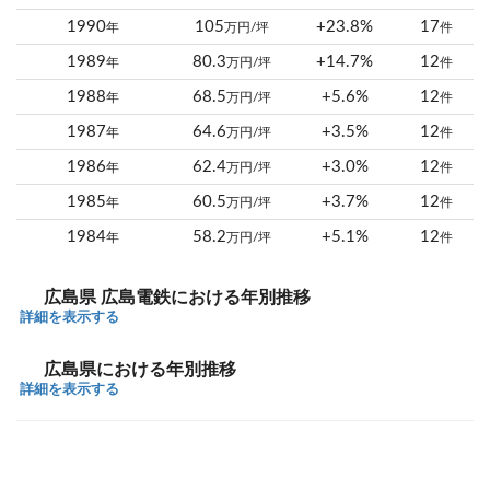
1990
105
+23.8%
17
年
万円/坪
件
1989
80.3
+14.7%
12
年
万円/坪
件
1988
68.5
+5.6%
12
年
万円/坪
件
1987
64.6
+3.5%
12
年
万円/坪
件
1986
62.4
+3.0%
12
年
万円/坪
件
1985
60.5
+3.7%
12
年
万円/坪
件
1984
58.2
+5.1%
12
年
万円/坪
件
広島県 広島電鉄における年別推移
詳細を表示する
広島県における年別推移
詳細を表示する