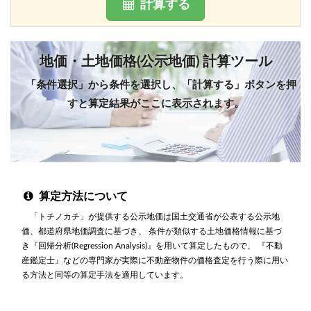
計算する
地価・土地価格(公示地価) 計算ツール
「条件選択」から条件を選択し、「計算する」ボタンを押
すと算定結果がここに表示されます。
算定方法について
「トチノカチ」が提供する公示地価は国土交通省が公表する公示地
価、都道府県地価調査に基づき、 条件が類似する土地価格情報に基づ
き『回帰分析(Regression Analysis)』を用いて算定したもので、 『不動
産鑑定士』などの専門家が実際に不動産物件の価格査定を行う際に用い
る方法と同等の算定手法を適用しています。