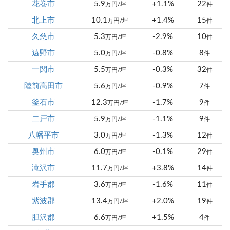
花巻市
5.9
+1.1%
22
万円/坪
件
北上市
10.1
+1.4%
15
万円/坪
件
久慈市
5.3
-2.9%
10
万円/坪
件
遠野市
5.0
-0.8%
8
万円/坪
件
一関市
5.5
-0.3%
32
万円/坪
件
陸前高田市
5.6
-0.9%
7
万円/坪
件
釜石市
12.3
-1.7%
9
万円/坪
件
二戸市
5.9
-1.1%
9
万円/坪
件
八幡平市
3.0
-1.3%
12
万円/坪
件
奥州市
6.0
-0.1%
29
万円/坪
件
滝沢市
11.7
+3.8%
14
万円/坪
件
岩手郡
3.6
-1.6%
11
万円/坪
件
紫波郡
13.4
+2.0%
19
万円/坪
件
胆沢郡
6.6
+1.5%
4
万円/坪
件