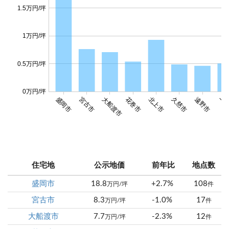
1.5万円/坪
1万円/坪
0.5万円/坪
0万円/坪
盛岡市
宮古市
大船渡市
花巻市
北上市
久慈市
遠野市
一関
住宅地
公示地価
前年比
地点数
盛岡市
18.8
+2.7%
108
万円/坪
件
宮古市
8.3
-1.0%
17
万円/坪
件
大船渡市
7.7
-2.3%
12
万円/坪
件