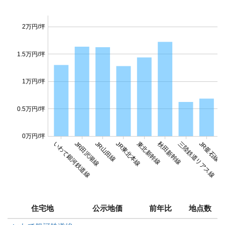
2万円/坪
1.5万円/坪
1万円/坪
0.5万円/坪
0万円/坪
いわて銀河鉄道線
JR田沢湖線
JR山田線
JR東北本線
東北新幹線
秋田新幹線
三陸鉄道リアス線
JR釜石線
J
住宅地
公示地価
前年比
地点数