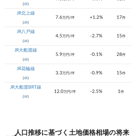
(
JR
)
JR北上線
7.6
+1.2%
17
万円/坪
件
(
JR
)
JR八戸線
4.5
-2.7%
15
万円/坪
件
(
JR
)
JR大船渡線
5.9
-0.1%
28
万円/坪
件
(
JR
)
JR花輪線
3.3
-0.9%
15
万円/坪
件
(
JR
)
JR大船渡BRT線
12.0
-2.5%
1
万円/坪
件
(
JR
)
人口推移に基づく土地価格相場の将来