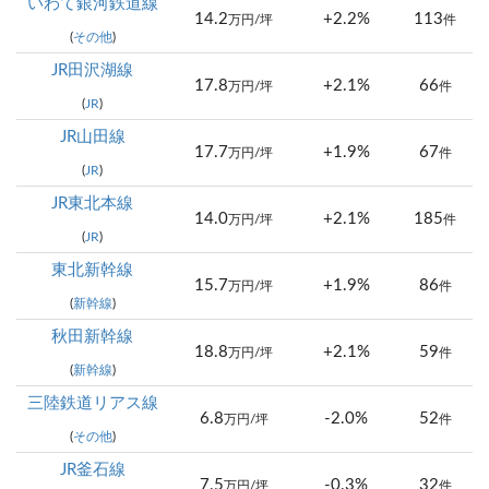
いわて銀河鉄道線
14.2
+2.2%
113
万円/坪
件
(
その他
)
JR田沢湖線
17.8
+2.1%
66
万円/坪
件
(
JR
)
JR山田線
17.7
+1.9%
67
万円/坪
件
(
JR
)
JR東北本線
14.0
+2.1%
185
万円/坪
件
(
JR
)
東北新幹線
15.7
+1.9%
86
万円/坪
件
(
新幹線
)
秋田新幹線
18.8
+2.1%
59
万円/坪
件
(
新幹線
)
三陸鉄道リアス線
6.8
-2.0%
52
万円/坪
件
(
その他
)
JR釜石線
7.5
-0.3%
32
万円/坪
件