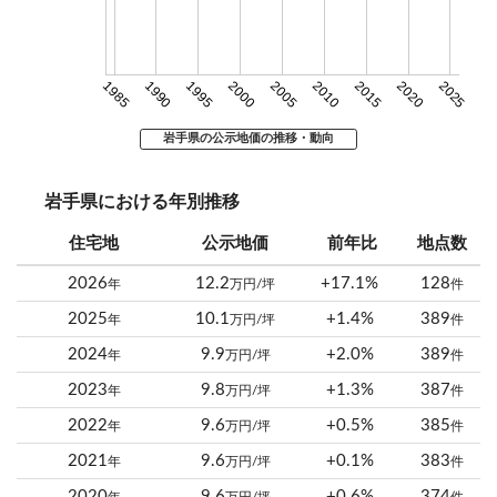
1985
1990
1995
2000
2005
2010
2015
2020
2025
岩手県の公示地価の推移・動向
岩手県における年別推移
住宅地
公示地価
前年比
地点数
2026
12.2
+17.1%
128
年
万円/坪
件
2025
10.1
+1.4%
389
年
万円/坪
件
2024
9.9
+2.0%
389
年
万円/坪
件
2023
9.8
+1.3%
387
年
万円/坪
件
2022
9.6
+0.5%
385
年
万円/坪
件
2021
9.6
+0.1%
383
年
万円/坪
件
2020
9.6
+0.6%
374