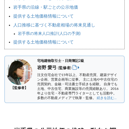
岩手県の沿線・駅ごとの公示地価
提供する土地価格情報について
人口推移に基づく不動産相場の将来見通し
岩手県の将来人口推計(人口の予測)
提供する土地価格情報について
宅地建物取引士・日商簿記2級
岩野 愛弓
(監修者)
注文住宅会社で15年以上、不動産売買、建築デザイ
ン企画、営業企画等に従事。 主に土地や中古住宅の
売買契約、金融・司法書士手続きを経験。
自身でも
【監修者】
土地、中古住宅、商業施設等の売買経験あり。 2016
年より住宅・不動産専門ライターとしても活動中。
多数の不動産メディアで執筆・監修。
続きを読む...