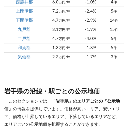
西磐井郡
6.0
-1.0%
4
万円/坪
件
上閉伊郡
7.2
-2.4%
5
万円/坪
件
下閉伊郡
4.7
-2.9%
14
万円/坪
件
九戸郡
3.1
-1.9%
15
万円/坪
件
二戸郡
4.7
-4.0%
5
万円/坪
件
和賀郡
1.3
-1.8%
5
万円/坪
件
気仙郡
2.3
-1.7%
3
万円/坪
件
岩手県の沿線・駅ごとの公示地価
このセクションでは、
「岩手県」のエリアごとの『公示地
価』
の情報を提供しています。価格が高いエリア、安いエリ
ア、価格が上昇しているエリア、下落しているエリアなど、
エリアごとの公示地価を把握することができます。