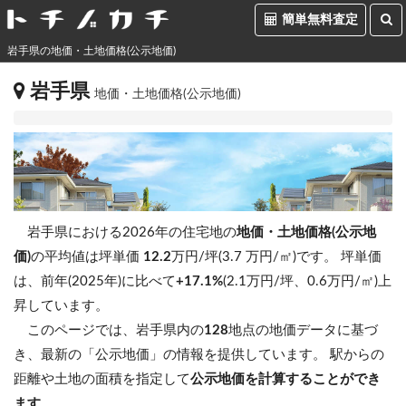
簡単無料査定
岩手県の地価・土地価格(公示地価)
岩手県
地価・土地価格(公示地価)
岩手県における2026年の住宅地の
地価・土地価格(公示地
価)
の平均値は坪単価
12.2
万円/坪(3.7 万円/㎡)です。
坪単価
は、前年(2025年)に比べて
+17.1%
(2.1万円/坪、0.6万円/㎡)上
昇しています。
このページでは、岩手県内の
128
地点の地価データに基づ
き、最新の「公示地価」の情報を提供しています。 駅からの
距離や土地の面積を指定して
公示地価を計算することができ
ます
。