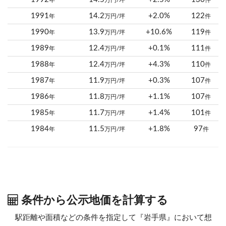
年
万円/坪
件
1991
14.2
+2.0%
122
年
万円/坪
件
1990
13.9
+10.6%
119
年
万円/坪
件
1989
12.4
+0.1%
111
年
万円/坪
件
1988
12.4
+4.3%
110
年
万円/坪
件
1987
11.9
+0.3%
107
年
万円/坪
件
1986
11.8
+1.1%
107
年
万円/坪
件
1985
11.7
+1.4%
101
年
万円/坪
件
1984
11.5
+1.8%
97
年
万円/坪
件
条件から公示地価を計算する
駅距離や面積などの条件を指定して『岩手県』において想