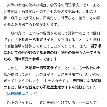
実際の土地の価格相場は、学区等の周辺環境、近くにある
公共施設・商業施設へのアクセス等の立地条件、土地の形
状、道路との接面方位、日当たり、眺望など、物件ごとの個
別要因を考慮する必要があります。
一般の方は、これらの要因を考慮して計算することは困難
ですが「
不動産一括査定サイト
」を利用することにより無料
で価格相場を計算してもらうことができます。 また、
岩手県
において条件が類似する過去の取引物件の情報も入手できる
ため、価格算定の参考にできます
。
しかし、「
不動産一括査定サイト
」といっても十数社の企
業が提供しており、どの査定サービスを利用すればいいのか
迷ってしまうでしょう。 トチノカチでは、
専門家による監修
のもと、様々な観点から不動産査定サイトを比較
しました
（
比較記事はこちら
）。
以下のサイトは、「査定を受け付けているカバーエリア」