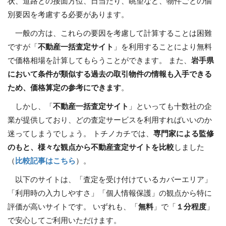
状、道路との接面方位、日当たり、眺望など、物件ごとの個
別要因を考慮する必要があります。
一般の方は、これらの要因を考慮して計算することは困難
ですが「
不動産一括査定サイト
」を利用することにより無料
で価格相場を計算してもらうことができます。 また、
岩手県
において条件が類似する過去の取引物件の情報も入手できる
ため、価格算定の参考にできます
。
しかし、「
不動産一括査定サイト
」といっても十数社の企
業が提供しており、どの査定サービスを利用すればいいのか
迷ってしまうでしょう。 トチノカチでは、
専門家による監修
のもと、様々な観点から不動産査定サイトを比較
しました
（
比較記事はこちら
）。
以下のサイトは、「査定を受け付けているカバーエリア」
「利用時の入力しやすさ」「個人情報保護」の観点から特に
評価が高いサイトです。 いずれも、「
無料
」で「
１分程度
」
で安心してご利用いただけます。