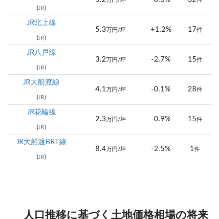
万円/坪
件
(
JR
)
JR北上線
5.3
+1.2%
17
万円/坪
件
(
JR
)
JR八戸線
3.2
-2.7%
15
万円/坪
件
(
JR
)
JR大船渡線
4.1
-0.1%
28
万円/坪
件
(
JR
)
JR花輪線
2.3
-0.9%
15
万円/坪
件
(
JR
)
JR大船渡BRT線
8.4
-2.5%
1
万円/坪
件
(
JR
)
人口推移に基づく土地価格相場の将来