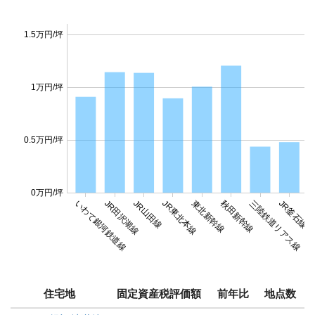
1.5万円/坪
1万円/坪
0.5万円/坪
0万円/坪
いわて銀河鉄道線
JR田沢湖線
JR山田線
JR東北本線
東北新幹線
秋田新幹線
三陸鉄道リアス線
JR釜石線
J
住宅地
固定資産税評価額
前年比
地点数