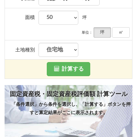
面積
坪
坪
㎡
単位：
土地種別
計算する
固定資産税・固定資産税評価額 計算ツール
「条件選択」から条件を選択し、「計算する」ボタンを押
すと算定結果がここに表示されます。