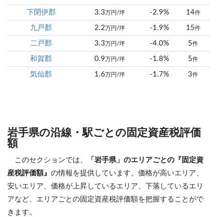
下閉伊郡
3.3
-2.9%
14
万円/坪
件
九戸郡
2.2
-1.9%
15
万円/坪
件
二戸郡
3.3
-4.0%
5
万円/坪
件
和賀郡
0.9
-1.8%
5
万円/坪
件
気仙郡
1.6
-1.7%
3
万円/坪
件
岩手県の沿線・駅ごとの固定資産税評価
額
このセクションでは、
「岩手県」のエリアごとの『固定資
産税評価額』
の情報を提供しています。価格が高いエリア、
安いエリア、価格が上昇しているエリア、下落しているエリ
アなど、エリアごとの固定資産税評価額を把握することがで
きます。