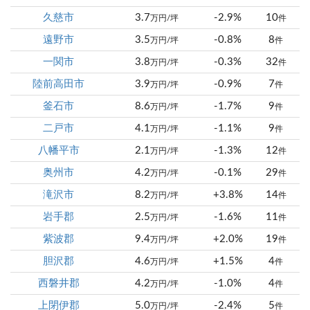
久慈市
3.7
-2.9%
10
万円/坪
件
遠野市
3.5
-0.8%
8
万円/坪
件
一関市
3.8
-0.3%
32
万円/坪
件
陸前高田市
3.9
-0.9%
7
万円/坪
件
釜石市
8.6
-1.7%
9
万円/坪
件
二戸市
4.1
-1.1%
9
万円/坪
件
八幡平市
2.1
-1.3%
12
万円/坪
件
奥州市
4.2
-0.1%
29
万円/坪
件
滝沢市
8.2
+3.8%
14
万円/坪
件
岩手郡
2.5
-1.6%
11
万円/坪
件
紫波郡
9.4
+2.0%
19
万円/坪
件
胆沢郡
4.6
+1.5%
4
万円/坪
件
西磐井郡
4.2
-1.0%
4
万円/坪
件
上閉伊郡
5.0
-2.4%
5
万円/坪
件