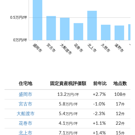
0.5万円/坪
0万円/坪
盛岡市
宮古市
大船渡市
花巻市
北上市
久慈市
遠野市
一関
住宅地
固定資産税評価額
前年比
地点数
盛岡市
13.2
+2.7%
108
万円/坪
件
宮古市
5.8
-1.0%
17
万円/坪
件
大船渡市
5.4
-2.3%
12
万円/坪
件
花巻市
4.1
+1.1%
22
万円/坪
件
北上市
7.1
+1.4%
15
万円/坪
件