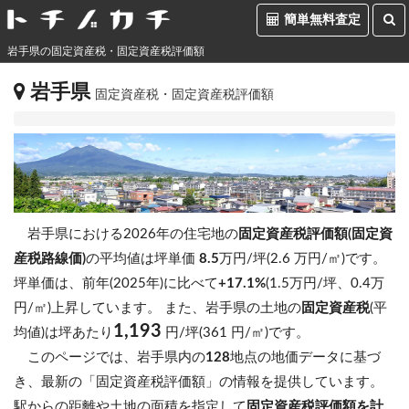
簡単無料査定
岩手県の固定資産税・固定資産税評価額
岩手県
固定資産税・固定資産税評価額
岩手県における2026年の住宅地の
固定資産税評価額(固定資
産税路線価)
の平均値は坪単価
8.5
万円/坪(2.6 万円/㎡)です。
坪単価は、前年(2025年)に比べて
+17.1%
(1.5万円/坪、0.4万
円/㎡)上昇しています。
また、岩手県の土地の
固定資産税
(平
1,193
均値)は坪あたり
円/坪(361 円/㎡)です。
このページでは、岩手県内の
128
地点の地価データに基づ
き、最新の「固定資産税評価額」の情報を提供しています。
駅からの距離や土地の面積を指定して
固定資産税評価額を計