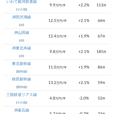
いわて銀河鉄道線
9.9
+2.2%
113
万円/坪
件
(
その他
)
JR田沢湖線
12.5
+2.1%
66
万円/坪
件
(
JR
)
JR山田線
12.4
+1.9%
67
万円/坪
件
(
JR
)
JR東北本線
9.8
+2.1%
185
万円/坪
件
(
JR
)
東北新幹線
11.0
+1.9%
86
万円/坪
件
(
新幹線
)
秋田新幹線
13.2
+2.1%
59
万円/坪
件
(
新幹線
)
三陸鉄道リアス線
4.8
-2.0%
52
万円/坪
件
(
その他
)
JR釜石線
5.2
-0.3%
32