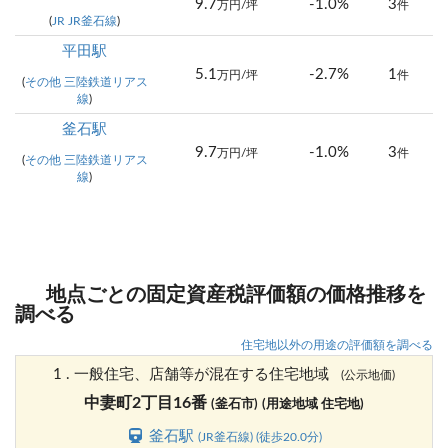
9.7
-1.0%
3
万円/坪
件
(
JR JR釜石線
)
平田駅
5.1
-2.7%
1
万円/坪
件
(
その他 三陸鉄道リアス
線
)
釜石駅
9.7
-1.0%
3
万円/坪
件
(
その他 三陸鉄道リアス
線
)
地点ごとの固定資産税評価額の価格推移を
調べる
住宅地以外の用途の評価額を調べる
1 . 一般住宅、店舗等が混在する住宅地域
(公示地価)
中妻町2丁目16番
(釜石市)
(用途地域 住宅地)
釜石駅
(JR釜石線) (徒歩20.0分)