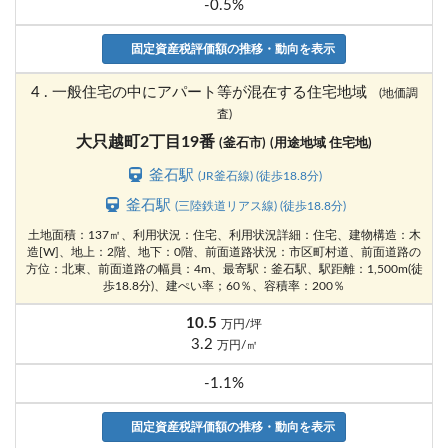
-0.5%
固定資産税評価額の推移・動向を表示
4 . 一般住宅の中にアパート等が混在する住宅地域
(地価調
査)
大只越町2丁目19番
(釜石市)
(用途地域 住宅地)
釜石駅
(JR釜石線) (徒歩18.8分)
釜石駅
(三陸鉄道リアス線) (徒歩18.8分)
土地面積：137㎡、利用状況：住宅、利用状況詳細：住宅、建物構造：木
造[W]、地上：2階、地下：0階、前面道路状況：市区町村道、前面道路の
方位：北東、前面道路の幅員：4m、最寄駅：釜石駅、駅距離：1,500m(徒
歩18.8分)、建ぺい率；60％、容積率：200％
10.5
万円/坪
3.2
万円/㎡
-1.1%
固定資産税評価額の推移・動向を表示