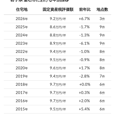
岩手県 釜石市における年別推移
住宅地
固定資産税評価額
前年比
地点数
2026
9.2
+6.7%
3
年
万円/坪
件
2025
8.6
-1.7%
9
年
万円/坪
件
2024
8.8
-1.3%
9
年
万円/坪
件
2023
8.9
-6.1%
9
年
万円/坪
件
2022
9.4
-1.0%
8
年
万円/坪
件
2021
9.5
-0.9%
8
年
万円/坪
件
2020
9.6
+1.7%
8
年
万円/坪
件
2019
9.4
-2.8%
7
年
万円/坪
件
2018
9.7
+0.0%
6
年
万円/坪
件
2017
9.7
+0.3%
6
年
万円/坪
件
2016
9.7
+2.0%
6
年
万円/坪
件
2015
9.5
+5.4%
6
年
万円/坪
件