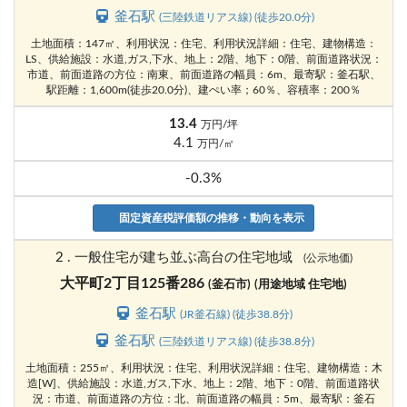
釜石駅
(三陸鉄道リアス線) (徒歩20.0分)
土地面積：147㎡、利用状況：住宅、利用状況詳細：住宅、建物構造：
LS、供給施設：水道,ガス,下水、地上：2階、地下：0階、前面道路状況：
市道、前面道路の方位：南東、前面道路の幅員：6m、最寄駅：釜石駅、
駅距離：1,600m(徒歩20.0分)、建ぺい率；60％、容積率：200％
13.4
万円/坪
4.1
万円/㎡
-0.3%
固定資産税評価額の推移・動向を表示
2 . 一般住宅が建ち並ぶ高台の住宅地域
(公示地価)
大平町2丁目125番286
(釜石市)
(用途地域 住宅地)
釜石駅
(JR釜石線) (徒歩38.8分)
釜石駅
(三陸鉄道リアス線) (徒歩38.8分)
土地面積：255㎡、利用状況：住宅、利用状況詳細：住宅、建物構造：木
造[W]、供給施設：水道,ガス,下水、地上：2階、地下：0階、前面道路状
況：市道、前面道路の方位：北、前面道路の幅員：5m、最寄駅：釜石