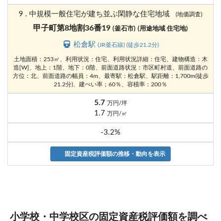
9 . 中規模一般住宅が建ち並ぶ閑静な住宅地域
(地価調査)
甲子町第8地割36番19
(釜石市)
(用途地域 住宅地)
松倉駅
(JR釜石線) (徒歩21.2分)
土地面積：253㎡、利用状況：住宅、利用状況詳細：住宅、建物構造：木
造[W]、地上：1階、地下：0階、前面道路状況：市区町村道、前面道路の
方位：北、前面道路の幅員：4m、最寄駅：松倉駅、駅距離：1,700m(徒歩
21.2分)、建ぺい率；60％、容積率：200％
5.7
万円/坪
1.7
万円/㎡
-3.2%
固定資産税評価額の推移・動向を表示
小学校・中学校区の固定資産税評価額を調べ