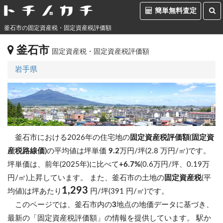
簡単無料査定
釜石市の固定資産税・固定資産税評価額
釜石市
固定資産税・固定資産税評価額
岩手県
釜石市における2026年の住宅地の
固定資産税評価額(固定資
産税路線価)
の平均値は坪単価
9.2
万円/坪(2.8 万円/㎡)です。
坪単価は、前年(2025年)に比べて
+6.7%
(0.6万円/坪、0.19万
円/㎡)上昇しています。
また、釜石市の土地の
固定資産税
(平
1,293
均値)は坪あたり
円/坪(391 円/㎡)です。
このページでは、釜石市内の
3
地点の地価データに基づき、
最新の「固定資産税評価額」の情報を提供しています。 駅か