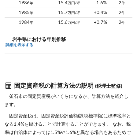
1986
15.4
-1.6%
2
年
万円/坪
件
1985
15.7
+0.4%
2
年
万円/坪
件
1984
15.6
+0.7%
2
年
万円/坪
件
岩手県における年別推移
詳細を表示する
固定資産税の計算方法の説明
(税理士監修)
釜石市の固定資産税がいくらになるか、計算方法を紹介し
ます。
固定資産税は、固定資産税評価額(課税標準額)に標準税率と
なる1.4%を掛けることで計算することができます。 なお、税
率は自治体によっては1.5%や1.6%と異なる場合もあるためご