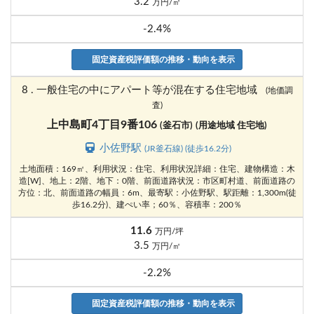
3.2
万円/㎡
-2.4%
固定資産税評価額の推移・動向を表示
8 . 一般住宅の中にアパート等が混在する住宅地域
(地価調
査)
上中島町4丁目9番106
(釜石市)
(用途地域 住宅地)
小佐野駅
(JR釜石線) (徒歩16.2分)
土地面積：169㎡、利用状況：住宅、利用状況詳細：住宅、建物構造：木
造[W]、地上：2階、地下：0階、前面道路状況：市区町村道、前面道路の
方位：北、前面道路の幅員：6m、最寄駅：小佐野駅、駅距離：1,300m(徒
歩16.2分)、建ぺい率；60％、容積率：200％
11.6
万円/坪
3.5
万円/㎡
-2.2%
固定資産税評価額の推移・動向を表示