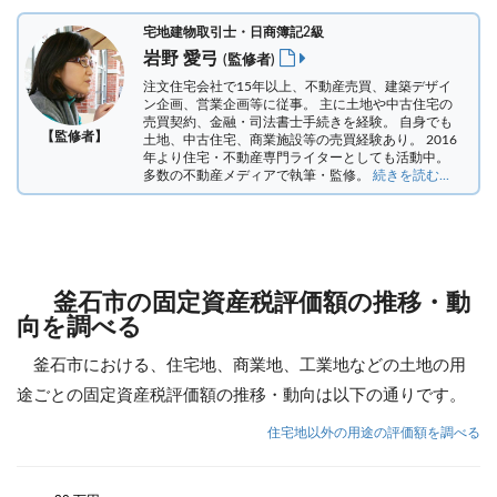
宅地建物取引士・日商簿記2級
岩野 愛弓
(監修者)
注文住宅会社で15年以上、不動産売買、建築デザイ
ン企画、営業企画等に従事。 主に土地や中古住宅の
売買契約、金融・司法書士手続きを経験。
自身でも
【監修者】
土地、中古住宅、商業施設等の売買経験あり。 2016
年より住宅・不動産専門ライターとしても活動中。
多数の不動産メディアで執筆・監修。
続きを読む...
釜石市の固定資産税評価額の推移・動
向を調べる
釜石市における、住宅地、商業地、工業地などの土地の用
途ごとの固定資産税評価額の推移・動向は以下の通りです。
住宅地以外の用途の評価額を調べる