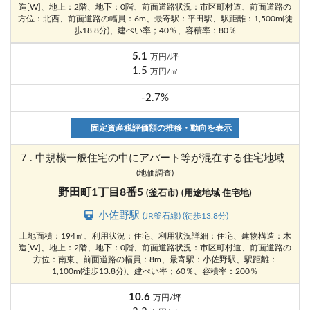
造[W]、地上：2階、地下：0階、前面道路状況：市区町村道、前面道路の
方位：北西、前面道路の幅員：6m、最寄駅：平田駅、駅距離：1,500m(徒
歩18.8分)、建ぺい率；40％、容積率：80％
5.1
万円/坪
1.5
万円/㎡
-2.7%
固定資産税評価額の推移・動向を表示
7 . 中規模一般住宅の中にアパート等が混在する住宅地域
(地価調査)
野田町1丁目8番5
(釜石市)
(用途地域 住宅地)
小佐野駅
(JR釜石線) (徒歩13.8分)
土地面積：194㎡、利用状況：住宅、利用状況詳細：住宅、建物構造：木
造[W]、地上：2階、地下：0階、前面道路状況：市区町村道、前面道路の
方位：南東、前面道路の幅員：8m、最寄駅：小佐野駅、駅距離：
1,100m(徒歩13.8分)、建ぺい率；60％、容積率：200％
10.6
万円/坪