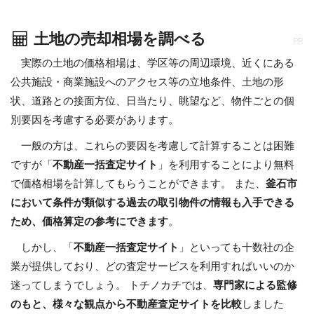
土地の売却相場を調べる
PR
実際の土地の価格相場は、学区等の周辺環境、近くにある
公共施設・商業施設へのアクセス等の立地条件、土地の形
状、道路との接面方位、日当たり、眺望など、物件ごとの個
別要因を考慮する必要があります。
一般の方は、これらの要因を考慮して計算することは困難
ですが「
不動産一括査定サイト
」を利用することにより無料
で価格相場を計算してもらうことができます。 また、
釜石市
において条件が類似する過去の取引物件の情報も入手できる
ため、価格算定の参考にできます
。
しかし、「
不動産一括査定サイト
」といっても十数社の企
業が提供しており、どの査定サービスを利用すればいいのか
迷ってしまうでしょう。 トチノカチでは、
専門家による監修
のもと、様々な観点から不動産査定サイトを比較
しました