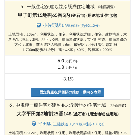
5 . 一般住宅が建ち並ぶ既成住宅地域
(地価調査)
甲子町第15地割65番5内
(釜石市)
(用途地域 住宅地)
小佐野駅
(JR釜石線) (徒歩21.2分)
土地面積：236㎡、利用状況：住宅、利用状況詳細：住宅、建物構造：木
造[W]、地上：2階、地下：0階、前面道路状況：市区町村道、前面道路の
方位：北東、前面道路の幅員：6m、最寄駅：小佐野駅、駅距離：
1,700m(徒歩21.2分)、建ぺい率；60％、容積率：200％
6.0
万円/坪
1.8
万円/㎡
-3.1%
固定資産税評価額の推移・動向を表示
6 . 中規模一般住宅が建ち並ぶ丘陵地の住宅地域
(地価調査)
大字平田第2地割25番148
(釜石市)
(用途地域 住宅地)
平田駅
(三陸鉄道リアス線) (徒歩18.8分)
土地面積：312㎡、利用状況：住宅、利用状況詳細：住宅、建物構造：木