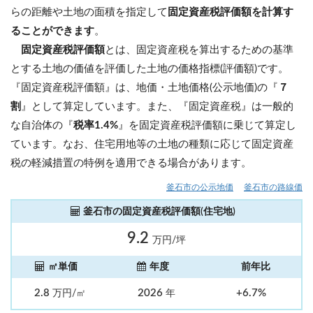
らの距離や土地の面積を指定して
固定資産税評価額を計算す
ることができます
。
固定資産税評価額
とは、固定資産税を算出するための基準
とする土地の価値を評価した土地の価格指標(評価額)です。
『固定資産税評価額』は、地価・土地価格(公示地価)の『
７
割
』として算定しています。また、『固定資産税』は一般的
な自治体の『
税率1.4%
』を固定資産税評価額に乗じて算定し
ています。なお、住宅用地等の土地の種類に応じて固定資産
税の軽減措置の特例を適用できる場合があります。
釜石市の公示地価
釜石市の路線価
釜石市の固定資産税評価額(住宅地)
9.2
万円/坪
㎡単価
年度
前年比
2.8
2026
+6.7%
万円/㎡
年