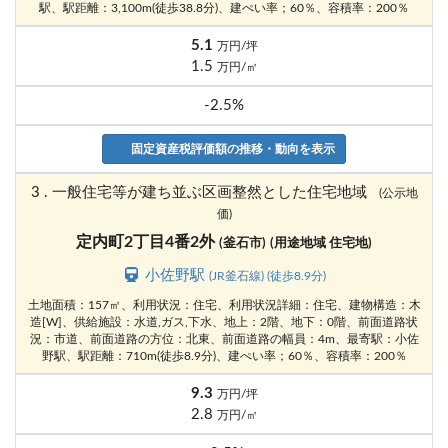
駅、駅距離：3,100m(徒歩38.8分)、建ぺい率；60％、容積率：200％
5.1
万円/坪
1.5
万円/㎡
-2.5%
固定資産税評価額の推移・動向を表示
3 . 一般住宅等が建ち並ぶ区画整然とした住宅地域
(公示地
価)
定内町2丁目4番2外
(釜石市)
(用途地域 住宅地)
小佐野駅
(JR釜石線) (徒歩8.9分)
土地面積：157㎡、利用状況：住宅、利用状況詳細：住宅、建物構造：木
造[W]、供給施設：水道,ガス,下水、地上：2階、地下：0階、前面道路状
況：市道、前面道路の方位：北東、前面道路の幅員：4m、最寄駅：小佐
野駅、駅距離：710m(徒歩8.9分)、建ぺい率；60％、容積率：200％
9.3
万円/坪
2.8
万円/㎡