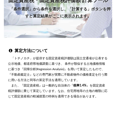
固定資産税・固定資産税評価額 計算ツール
「条件選択」から条件を選択し、「計算する」ボタンを押
すと算定結果がここに表示されます。
算定方法について
「トチノカチ」が提供する固定資産税評価額は国土交通省が公表する
公示地価、都道府県地価調査に基づき、 条件が類似する土地価格情報
に基づき『回帰分析(Regression Analysis)』を用いて算定したもので、
『不動産鑑定士』などの専門家が実際に不動産物件の価格査定を行う際
に用いる方法と同等の算定手法を適用しています。
また、『固定資産税』は一般的な自治体の『
税率1.4%
』を固定資産
税評価額に乗じて算定しています。なお、住宅用地等の土地の種類に応
じて固定資産税の軽減措置の特例を適用できる場合があります。