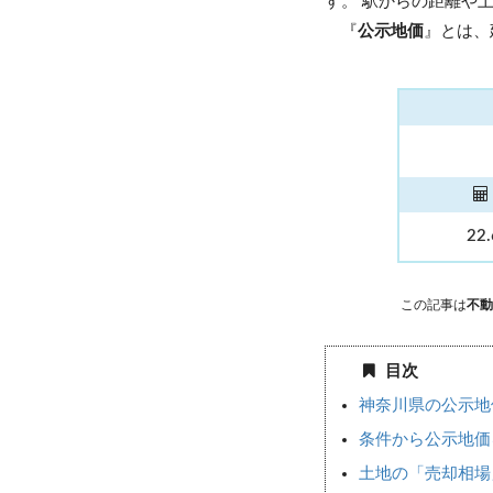
す。 駅からの距離や
『
公示地価
』とは、
22
この記事は
不動
目次
神奈川県の公示地
条件から公示地価
土地の「売却相