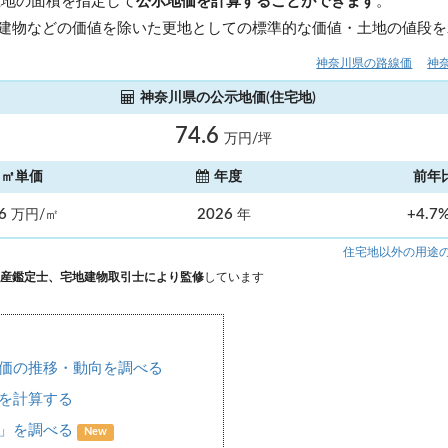
土地の面積を指定して
公示地価を計算することができます
。
建物などの価値を除いた更地としての標準的な価値・土地の値段を
神奈川県の路線価
神
神奈川県の公示地価(住宅地)
74.6
万円/坪
㎡単価
年度
前年
.6
2026
+4.7
万円/㎡
年
住宅地以外の用途
産鑑定士、宅地建物取引士により監修
しています
価の推移・動向を調べる
を計算する
場」を調べる
New