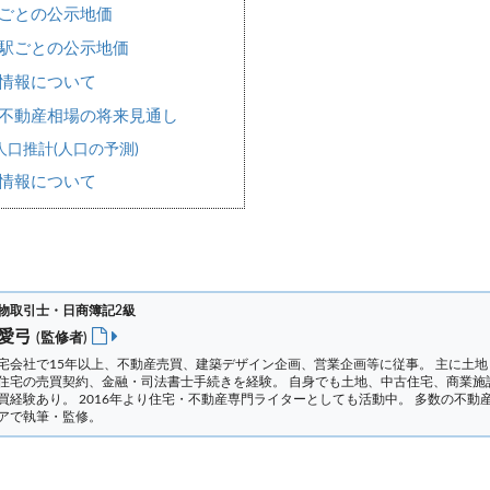
ごとの公示地価
駅ごとの公示地価
情報について
不動産相場の将来見通し
口推計(人口の予測)
情報について
物取引士・日商簿記2級
 愛弓
(監修者)
宅会社で15年以上、不動産売買、建築デザイン企画、営業企画等に従事。 主に土地
住宅の売買契約、金融・司法書士手続きを経験。
自身でも土地、中古住宅、商業施
買経験あり。 2016年より住宅・不動産専門ライターとしても活動中。 多数の不動
アで執筆・監修。