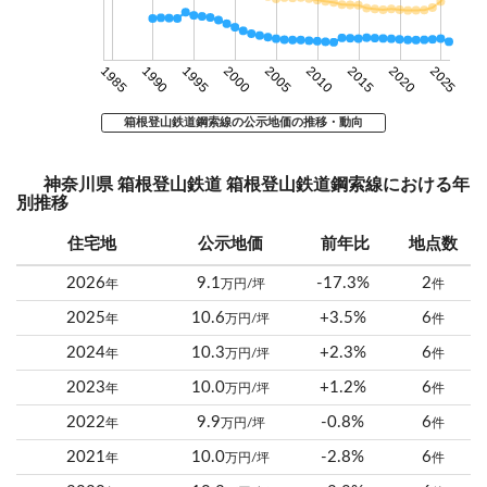
1985
1990
1995
2000
2005
2010
2015
2020
2025
箱根登山鉄道鋼索線の公示地価の推移・動向
神奈川県 箱根登山鉄道 箱根登山鉄道鋼索線における年
別推移
住宅地
公示地価
前年比
地点数
2026
9.1
-17.3%
2
年
万円/坪
件
2025
10.6
+3.5%
6
年
万円/坪
件
2024
10.3
+2.3%
6
年
万円/坪
件
2023
10.0
+1.2%
6
年
万円/坪
件
2022
9.9
-0.8%
6
年
万円/坪
件
2021
10.0
-2.8%
6
年
万円/坪
件