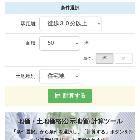
条件選択
駅距離
面積
坪
坪
㎡
単位：
土地種別
計算する
地価・土地価格(公示地価) 計算ツール
「条件選択」から条件を選択し、「計算する」ボタンを押