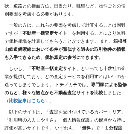
状、道路との接面方位、日当たり、眺望など、物件ごとの個
別要因を考慮する必要があります。
一般の方は、これらの要因を考慮して計算することは困難
ですが「
不動産一括査定サイト
」を利用することにより無料
で価格相場を計算してもらうことができます。 また、
箱根登
山鉄道鋼索線において条件が類似する過去の取引物件の情報
も入手できるため、価格算定の参考にできます
。
しかし、「
不動産一括査定サイト
」といっても十数社の企
業が提供しており、どの査定サービスを利用すればいいのか
迷ってしまうでしょう。 トチノカチでは、
専門家による監修
のもと、様々な観点から不動産査定サイトを比較
しました
（
比較記事はこちら
）。
以下のサイトは、「査定を受け付けているカバーエリア」
「利用時の入力しやすさ」「個人情報保護」の観点から特に
評価が高いサイトです。 いずれも、「
無料
」で「
１分程度
」