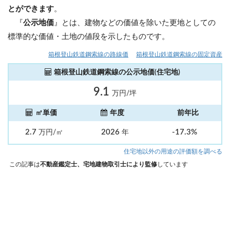
とができます
。
『
公示地価
』とは、建物などの価値を除いた更地としての
標準的な価値・土地の値段を示したものです。
箱根登山鉄道鋼索線の路線価
箱根登山鉄道鋼索線の固定資産
箱根登山鉄道鋼索線の公示地価(住宅地)
9.1
万円/坪
㎡単価
年度
前年比
2.7
2026
-17.3%
万円/㎡
年
住宅地以外の用途の評価額を調べる
この記事は
不動産鑑定士、宅地建物取引士により監修
しています