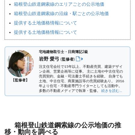
箱根登山鉄道鋼索線のエリアごとの公示地価
箱根登山鉄道鋼索線の沿線・駅ごとの公示地価
提供する土地価格情報について
提供する土地価格情報について
宅地建物取引士・日商簿記2級
岩野 愛弓
(監修者)
注文住宅会社で15年以上、不動産売買、建築デザイ
ン企画、営業企画等に従事。 主に土地や中古住宅の
売買契約、金融・司法書士手続きを経験。
自身でも
【監修者】
土地、中古住宅、商業施設等の売買経験あり。 2016
年より住宅・不動産専門ライターとしても活動中。
多数の不動産メディアで執筆・監修。
続きを読む...
箱根登山鉄道鋼索線の公示地価の推
移・動向を調べる