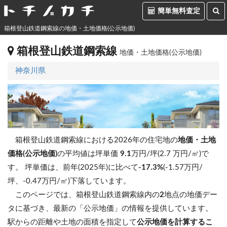
簡単無料査定
箱根登山鉄道鋼索線の地価・土地価格(公示地価)
箱根登山鉄道鋼索線
地価・土地価格(公示地価)
神奈川県
箱根登山鉄道鋼索線における2026年の住宅地の
地価・土地
価格(公示地価)
の平均値は坪単価
9.1
万円/坪(2.7 万円/㎡)で
す。
坪単価は、前年(2025年)に比べて
-17.3%
(-1.57万円/
坪、-0.47万円/㎡)下落しています。
このページでは、箱根登山鉄道鋼索線内の
2
地点の地価デー
タに基づき、最新の「公示地価」の情報を提供しています。
駅からの距離や土地の面積を指定して
公示地価を計算するこ