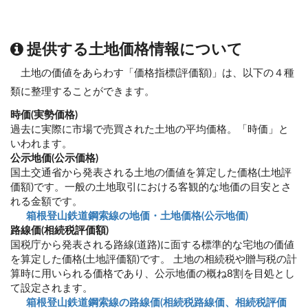
提供する土地価格情報について
土地の価値をあらわす「価格指標(評価額)」は、以下の４種
類に整理することができます。
時価(実勢価格)
過去に実際に市場で売買された土地の平均価格。「時価」と
いわれます。
公示地価(公示価格)
国土交通省から発表される土地の価値を算定した価格(土地評
価額)です。一般の土地取引における客観的な地価の目安とさ
れる金額です。
箱根登山鉄道鋼索線の地価・土地価格(公示地価)
路線価(相続税評価額)
国税庁から発表される路線(道路)に面する標準的な宅地の価値
を算定した価格(土地評価額)です。 土地の相続税や贈与税の計
算時に用いられる価格であり、公示地価の概ね8割を目処とし
て設定されます。
箱根登山鉄道鋼索線の路線価(相続税路線価、相続税評価