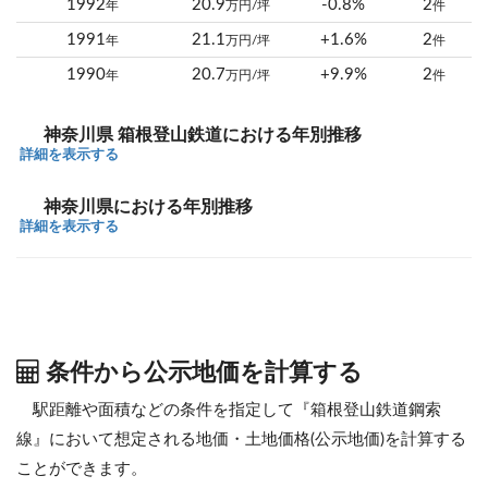
1992
20.9
-0.8%
2
年
万円/坪
件
1991
21.1
+1.6%
2
年
万円/坪
件
1990
20.7
+9.9%
2
年
万円/坪
件
神奈川県 箱根登山鉄道における年別推移
詳細を表示する
神奈川県における年別推移
詳細を表示する
条件から公示地価を計算する
駅距離や面積などの条件を指定して『箱根登山鉄道鋼索
線』において想定される地価・土地価格(公示地価)を計算する
ことができます。