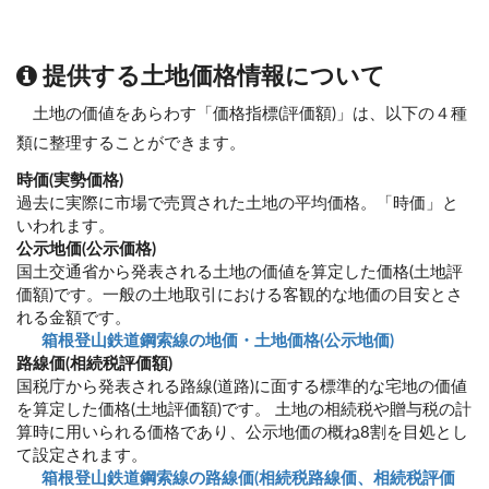
提供する土地価格情報について
土地の価値をあらわす「価格指標(評価額)」は、以下の４種
類に整理することができます。
時価(実勢価格)
過去に実際に市場で売買された土地の平均価格。「時価」と
いわれます。
公示地価(公示価格)
国土交通省から発表される土地の価値を算定した価格(土地評
価額)です。一般の土地取引における客観的な地価の目安とさ
れる金額です。
箱根登山鉄道鋼索線の地価・土地価格(公示地価)
路線価(相続税評価額)
国税庁から発表される路線(道路)に面する標準的な宅地の価値
を算定した価格(土地評価額)です。 土地の相続税や贈与税の計
算時に用いられる価格であり、公示地価の概ね8割を目処とし
て設定されます。
箱根登山鉄道鋼索線の路線価(相続税路線価、相続税評価