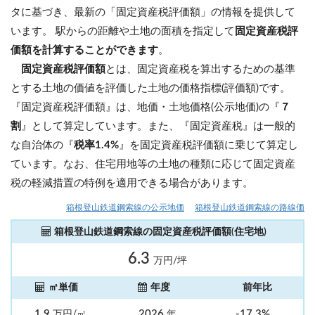
タに基づき、最新の「固定資産税評価額」の情報を提供して
います。 駅からの距離や土地の面積を指定して
固定資産税評
価額を計算することができます
。
固定資産税評価額
とは、固定資産税を算出するための基準
とする土地の価値を評価した土地の価格指標(評価額)です。
『固定資産税評価額』は、地価・土地価格(公示地価)の『
７
割
』として算定しています。また、『固定資産税』は一般的
な自治体の『
税率1.4%
』を固定資産税評価額に乗じて算定し
ています。なお、住宅用地等の土地の種類に応じて固定資産
税の軽減措置の特例を適用できる場合があります。
箱根登山鉄道鋼索線の公示地価
箱根登山鉄道鋼索線の路線価
箱根登山鉄道鋼索線の固定資産税評価額(住宅地)
6.3
万円/坪
㎡単価
年度
前年比
1.9
2026
-17.3%
万円/㎡
年