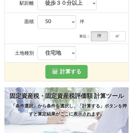
駅距離
面積
坪
坪
㎡
単位：
土地種別
計算する
固定資産税・固定資産税評価額 計算ツール
「条件選択」から条件を選択し、「計算する」ボタンを押
すと算定結果がここに表示されます。