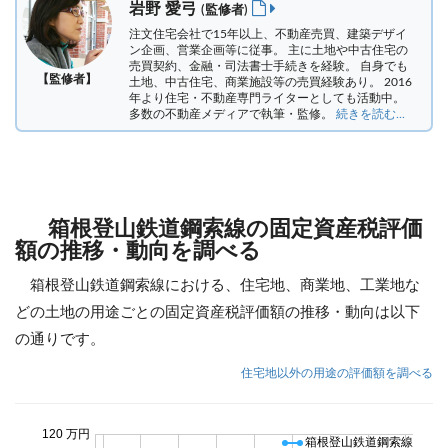
岩野 愛弓
(監修者)
注文住宅会社で15年以上、不動産売買、建築デザイ
ン企画、営業企画等に従事。 主に土地や中古住宅の
売買契約、金融・司法書士手続きを経験。
自身でも
【監修者】
土地、中古住宅、商業施設等の売買経験あり。 2016
年より住宅・不動産専門ライターとしても活動中。
多数の不動産メディアで執筆・監修。
続きを読む...
箱根登山鉄道鋼索線の固定資産税評価
額の推移・動向を調べる
箱根登山鉄道鋼索線における、住宅地、商業地、工業地な
どの土地の用途ごとの固定資産税評価額の推移・動向は以下
の通りです。
住宅地以外の用途の評価額を調べる
120 万円
箱根登山鉄道鋼索線