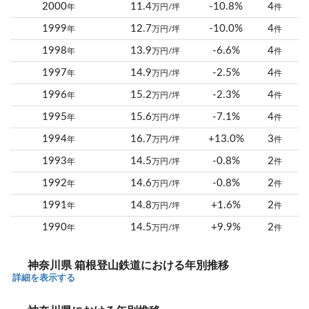
2000
11.4
-10.8%
4
年
万円/坪
件
1999
12.7
-10.0%
4
年
万円/坪
件
1998
13.9
-6.6%
4
年
万円/坪
件
1997
14.9
-2.5%
4
年
万円/坪
件
1996
15.2
-2.3%
4
年
万円/坪
件
1995
15.6
-7.1%
4
年
万円/坪
件
1994
16.7
+13.0%
3
年
万円/坪
件
1993
14.5
-0.8%
2
年
万円/坪
件
1992
14.6
-0.8%
2
年
万円/坪
件
1991
14.8
+1.6%
2
年
万円/坪
件
1990
14.5
+9.9%
2
年
万円/坪
件
神奈川県 箱根登山鉄道における年別推移
詳細を表示する