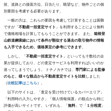
状、道路との接面方位、日当たり、眺望など、物件ごとの個
別要因を考慮する必要があります。
一般の方は、これらの要因を考慮して計算することは困難
ですが「
不動産一括査定サイト
」を利用することにより無料
で価格相場を計算してもらうことができます。 また、
箱根登
山鉄道鋼索線において条件が類似する過去の取引物件の情報
も入手できるため、価格算定の参考にできます
。
しかし、「
不動産一括査定サイト
」といっても十数社の企
業が提供しており、どの査定サービスを利用すればいいのか
迷ってしまうでしょう。 トチノカチでは、
専門家による監修
のもと、様々な観点から不動産査定サイトを比較
しました
（
比較記事はこちら
）。
以下のサイトは、「査定を受け付けているカバーエリア」
「利用時の入力しやすさ」「個人情報保護」の観点から特に
評価が高いサイトです。 いずれも、「
無料
」で「
１分程度
」