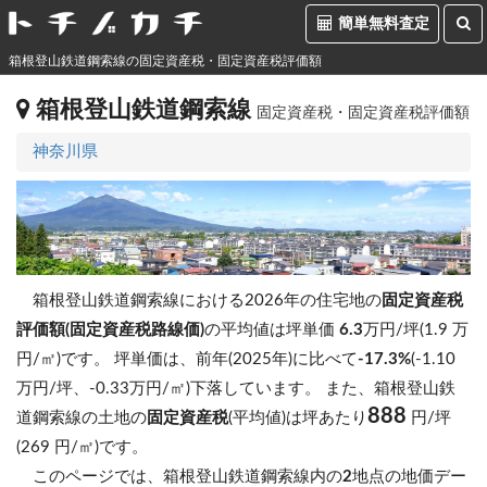
簡単無料査定
箱根登山鉄道鋼索線の固定資産税・固定資産税評価額
箱根登山鉄道鋼索線
固定資産税・固定資産税評価額
神奈川県
箱根登山鉄道鋼索線における2026年の住宅地の
固定資産税
評価額(固定資産税路線価)
の平均値は坪単価
6.3
万円/坪(1.9 万
円/㎡)です。
坪単価は、前年(2025年)に比べて
-17.3%
(-1.10
万円/坪、-0.33万円/㎡)下落しています。
また、箱根登山鉄
888
道鋼索線の土地の
固定資産税
(平均値)は坪あたり
円/坪
(269 円/㎡)です。
このページでは、箱根登山鉄道鋼索線内の
2
地点の地価デー