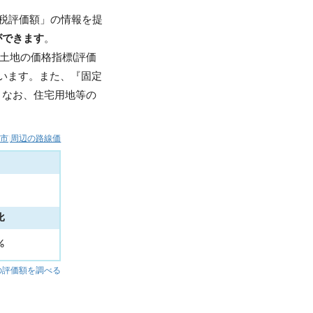
税評価額」の情報を提
ができます
。
土地の価格指標(評価
います。また、『固定
。なお、住宅用地等の
来市)周辺の路線価
比
4%
の評価額を調べる