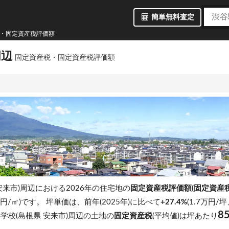
簡単無料査定
税・固定資産税評価額
周辺
固定資産税・固定資産税評価額
安来市)周辺における2026年の住宅地の
固定資産税評価額(固定資産
 万円/㎡)です。
坪単価は、前年(2025年)に比べて
+27.4%
(1.7万円/
8
学校(島根県 安来市)周辺の土地の
固定資産税
(平均値)は坪あたり