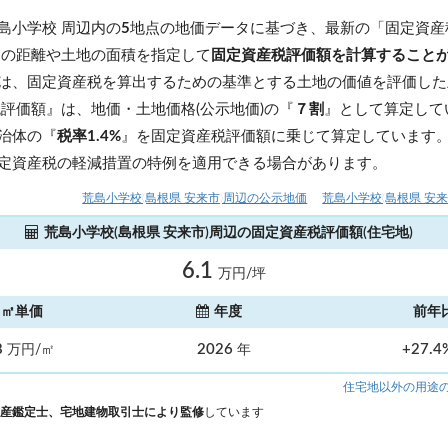
島小学校 周辺内の
5
地点の地価データに基づき、最新の「固定資産
らの距離や土地の面積を指定して
固定資産税評価額を計算すること
は、固定資産税を算出するための基準とする土地の価値を評価した
税評価額』は、地価・土地価格(公示地価)の『
７割
』として算定して
治体の『
税率1.4%
』を固定資産税評価額に乗じて算定しています
定資産税の軽減措置の特例を適用できる場合があります。
荒島小学校(島根県 安来市)周辺の公示地価
荒島小学校(島根県 安
荒島小学校(島根県 安来市)周辺の固定資産税評価額(住宅地)
6.1
万円/坪
㎡単価
年度
前年
8
2026
+27.
万円/㎡
年
住宅地以外の用途
産鑑定士、宅地建物取引士により監修
しています