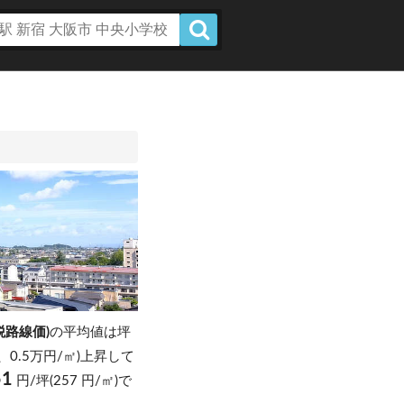
税路線価)
の平均値は坪
坪、0.5万円/㎡)上昇して
51
円/坪(257 円/㎡)で