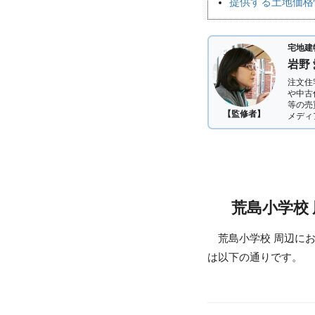
提供する土地価格
宅地建
岩野
注文住
や中古
等の売
【監修者】
メディ
荒島小学校
荒島小学校 周辺に
は以下の通りです。