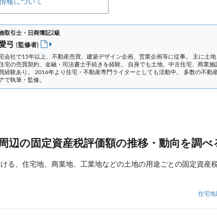
情報について
物取引士・日商簿記2級
 愛弓
(監修者)
宅会社で15年以上、不動産売買、建築デザイン企画、営業企画等に従事。 主に土地
住宅の売買契約、金融・司法書士手続きを経験。
自身でも土地、中古住宅、商業施
買経験あり。 2016年より住宅・不動産専門ライターとしても活動中。 多数の不動
アで執筆・監修。
 周辺の固定資産税評価額の推移・動向を調べ
おける、住宅地、商業地、工業地などの土地の用途ごとの固定資産
住宅地