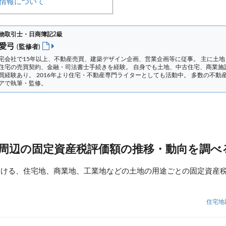
情報について
物取引士・日商簿記2級
 愛弓
(監修者)
宅会社で15年以上、不動産売買、建築デザイン企画、営業企画等に従事。 主に土地
住宅の売買契約、金融・司法書士手続きを経験。
自身でも土地、中古住宅、商業施
買経験あり。 2016年より住宅・不動産専門ライターとしても活動中。 多数の不動
アで執筆・監修。
 周辺の固定資産税評価額の推移・動向を調べ
おける、住宅地、商業地、工業地などの土地の用途ごとの固定資産
住宅地