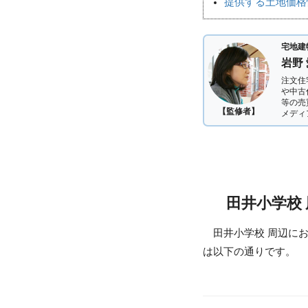
提供する土地価格
宅地建
岩野
注文住
や中古
等の売
【監修者】
メディ
田井小学校
田井小学校 周辺に
は以下の通りです。