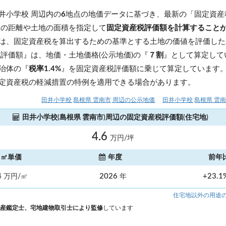
井小学校 周辺内の
6
地点の地価データに基づき、最新の「固定資産
らの距離や土地の面積を指定して
固定資産税評価額を計算すること
は、固定資産税を算出するための基準とする土地の価値を評価した
税評価額』は、地価・土地価格(公示地価)の『
７割
』として算定して
治体の『
税率1.4%
』を固定資産税評価額に乗じて算定しています
定資産税の軽減措置の特例を適用できる場合があります。
田井小学校(島根県 雲南市)周辺の公示地価
田井小学校(島根県 雲
田井小学校(島根県 雲南市)周辺の固定資産税評価額(住宅地)
4.6
万円/坪
㎡単価
年度
前年
4
2026
+23.
万円/㎡
年
住宅地以外の用途
産鑑定士、宅地建物取引士により監修
しています