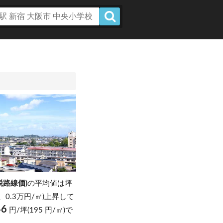
税路線価)
の平均値は坪
坪、0.3万円/㎡)上昇して
46
円/坪(195 円/㎡)で