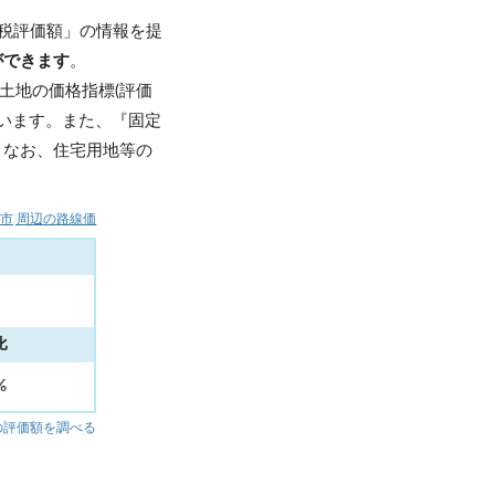
税評価額」の情報を提
ができます
。
土地の価格指標(評価
います。また、『固定
。なお、住宅用地等の
南市)周辺の路線価
比
1%
の評価額を調べる