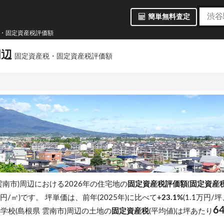
簡単無料査定
税・固定資産税評価額
周辺
固定資産税・固定資産税評価額
雲南市)周辺における2026年の住宅地の
固定資産税評価額(固定資産
 万円/㎡)です。
坪単価は、前年(2025年)に比べて
+23.1%
(1.1万円/
6
学校(島根県 雲南市)周辺の土地の
固定資産税
(平均値)は坪あたり