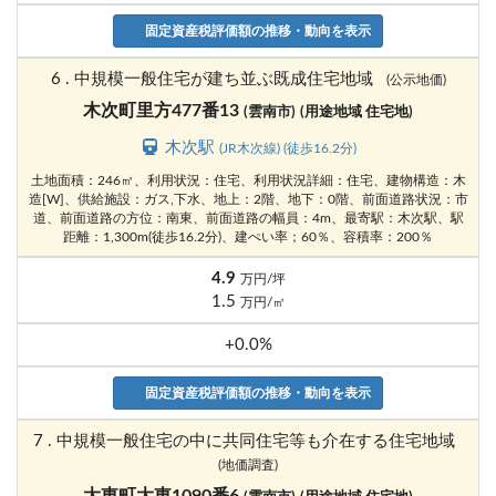
固定資産税評価額の推移・動向を表示
6 . 中規模一般住宅が建ち並ぶ既成住宅地域
(公示地価)
木次町里方477番13
(雲南市)
(用途地域 住宅地)
木次駅
(JR木次線) (徒歩16.2分)
土地面積：246㎡、利用状況：住宅、利用状況詳細：住宅、建物構造：木
造[W]、供給施設：ガス,下水、地上：2階、地下：0階、前面道路状況：市
道、前面道路の方位：南東、前面道路の幅員：4m、最寄駅：木次駅、駅
距離：1,300m(徒歩16.2分)、建ぺい率；60％、容積率：200％
4.9
万円/坪
1.5
万円/㎡
+0.0%
固定資産税評価額の推移・動向を表示
7 . 中規模一般住宅の中に共同住宅等も介在する住宅地域
(地価調査)