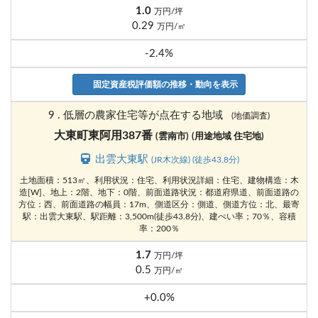
1.0
万円/坪
0.29
万円/㎡
-2.4%
固定資産税評価額の推移・動向を表示
9 . 低層の農家住宅等が点在する地域
(地価調査)
大東町東阿用387番
(雲南市)
(用途地域 住宅地)
出雲大東駅
(JR木次線) (徒歩43.8分)
土地面積：513㎡、利用状況：住宅、利用状況詳細：住宅、建物構造：木
造[W]、地上：2階、地下：0階、前面道路状況：都道府県道、前面道路の
方位：西、前面道路の幅員：17m、側道区分：側道、側道方位：北、最寄
駅：出雲大東駅、駅距離：3,500m(徒歩43.8分)、建ぺい率；70％、容積
率：200％
1.7
万円/坪
0.5
万円/㎡
+0.0%