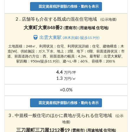
固定資産税評価額の推移・動向を表示
2 . 店舗等も介在する既成の混在住宅地域
(公示地価)
大東町大東848番2
(雲南市)
(用途地域 住宅地)
出雲大東駅
(JR木次線) (徒歩11.9分)
土地面積：248㎡、利用状況：住宅、利用状況詳細：住宅、建物構造：木
造[W]、供給施設：ガス,下水、地上：2階、地下：0階、前面道路状況：市
道、前面道路の方位：西、前面道路の幅員：4.2m、最寄駅：出雲大東駅、
駅距離：950m(徒歩11.9分)、建ぺい率；60％、容積率：200％
4.4
万円/坪
1.3
万円/㎡
+0.0%
固定資産税評価額の推移・動向を表示
3 . 中規模一般住宅のほかに農地が見られる住宅地域
(公示
地価)
三刀屋町三刀屋1212番19
(雲南市)
(用途地域 住宅地)