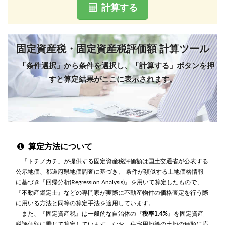
計算する
固定資産税・固定資産税評価額 計算ツール
「条件選択」から条件を選択し、「計算する」ボタンを押
すと算定結果がここに表示されます。
算定方法について
「トチノカチ」が提供する固定資産税評価額は国土交通省が公表する
公示地価、都道府県地価調査に基づき、 条件が類似する土地価格情報
に基づき『回帰分析(Regression Analysis)』を用いて算定したもので、
『不動産鑑定士』などの専門家が実際に不動産物件の価格査定を行う際
に用いる方法と同等の算定手法を適用しています。
また、『固定資産税』は一般的な自治体の『
税率1.4%
』を固定資産
税評価額に乗じて算定しています。なお、住宅用地等の土地の種類に応