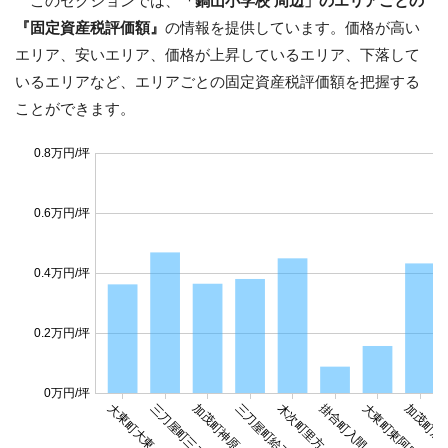
このセクションでは、
「鍋山小学校 周辺」のエリアごとの
『固定資産税評価額』
の情報を提供しています。価格が高い
エリア、安いエリア、価格が上昇しているエリア、下落して
いるエリアなど、エリアごとの固定資産税評価額を把握する
ことができます。
0.8万円/坪
0.6万円/坪
0.4万円/坪
0.2万円/坪
0万円/坪
大東町大東
三刀屋町三刀屋
加茂町神原
三刀屋町給下
木次町里方
掛合町入間
大東町東阿用
加茂町加