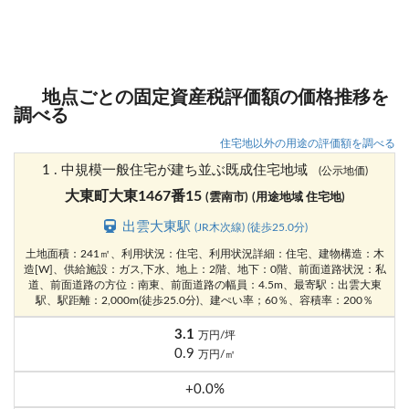
地点ごとの固定資産税評価額の価格推移を
調べる
住宅地以外の用途の評価額を調べる
1 . 中規模一般住宅が建ち並ぶ既成住宅地域
(公示地価)
大東町大東1467番15
(雲南市)
(用途地域 住宅地)
出雲大東駅
(JR木次線) (徒歩25.0分)
土地面積：241㎡、利用状況：住宅、利用状況詳細：住宅、建物構造：木
造[W]、供給施設：ガス,下水、地上：2階、地下：0階、前面道路状況：私
道、前面道路の方位：南東、前面道路の幅員：4.5m、最寄駅：出雲大東
駅、駅距離：2,000m(徒歩25.0分)、建ぺい率；60％、容積率：200％
3.1
万円/坪
0.9
万円/㎡
+0.0%