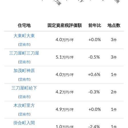
住宅地
固定資産税評価額
前年比
地点数
大東町大東
4.0
+0.0%
3
万円/坪
件
(
雲南市
)
三刀屋町三刀屋
5.1
-0.5%
3
万円/坪
件
(
雲南市
)
加茂町神原
4.0
+0.6%
1
万円/坪
件
(
雲南市
)
三刀屋町給下
4.2
-0.3%
2
万円/坪
件
(
雲南市
)
木次町里方
4.9
+0.0%
1
万円/坪
件
(
雲南市
)
掛合町入間
1.0
-2.4%
1
万円/坪
件