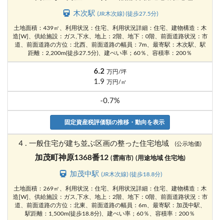
木次駅
(JR木次線) (徒歩27.5分)
土地面積：439㎡、利用状況：住宅、利用状況詳細：住宅、建物構造：木
造[W]、供給施設：ガス,下水、地上：2階、地下：0階、前面道路状況：市
道、前面道路の方位：北西、前面道路の幅員：7m、最寄駅：木次駅、駅
距離：2,200m(徒歩27.5分)、建ぺい率；60％、容積率：200％
6.2
万円/坪
1.9
万円/㎡
-0.7%
固定資産税評価額の推移・動向を表示
4 . 一般住宅が建ち並ぶ区画の整った住宅地域
(公示地価)
加茂町神原1368番12
(雲南市)
(用途地域 住宅地)
加茂中駅
(JR木次線) (徒歩18.8分)
土地面積：269㎡、利用状況：住宅、利用状況詳細：住宅、建物構造：木
造[W]、供給施設：ガス,下水、地上：2階、地下：0階、前面道路状況：市
道、前面道路の方位：北東、前面道路の幅員：6m、最寄駅：加茂中駅、
駅距離：1,500m(徒歩18.8分)、建ぺい率；60％、容積率：200％