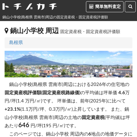
簡単無料査定
鍋山小学校(島根県 雲南市)周辺の固定資産税・固定資産税評価額
鍋山小学校 周辺
固定資産税・固定資産税評価額
島根県
鍋山小学校(島根県 雲南市)周辺における2026年の住宅地の
固定資産税評価額(固定資産税路線価)
の平均値は坪単価
4.6
万
円/坪(1.4 万円/㎡)です。
坪単価は、前年(2025年)に比べて
+23.1%
(1.1万円/坪、0.3万円/㎡)上昇しています。
また、鍋
山小学校(島根県 雲南市)周辺の土地の
固定資産税
(平均値)は坪
646
あたり
円/坪(195 円/㎡)です。
このページでは、鍋山小学校 周辺内の
6
地点の地価データに