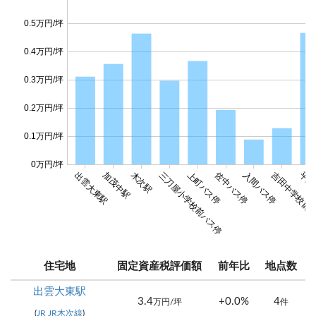
0.5万円/坪
0.4万円/坪
0.3万円/坪
0.2万円/坪
0.1万円/坪
0万円/坪
佐中バス停
出雲大東駅
加茂中駅
木次駅
三刀屋小学校前バス停
上町バス停
入間バス停
吉田中学校前
平成
住宅地
固定資産税評価額
前年比
地点数
出雲大東駅
3.4
+0.0%
4
万円/坪
件
(
JR JR木次線
)