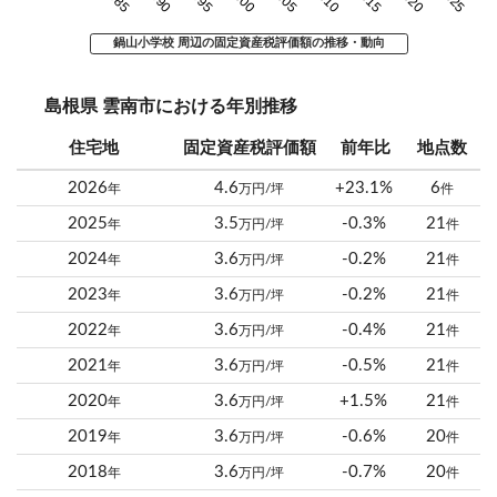
鍋山小学校 周辺の固定資産税評価額の推移・動向
島根県 雲南市における年別推移
住宅地
固定資産税評価額
前年比
地点数
2026
4.6
+23.1%
6
年
万円/坪
件
2025
3.5
-0.3%
21
年
万円/坪
件
2024
3.6
-0.2%
21
年
万円/坪
件
2023
3.6
-0.2%
21
年
万円/坪
件
2022
3.6
-0.4%
21
年
万円/坪
件
2021
3.6
-0.5%
21
年
万円/坪
件
2020
3.6
+1.5%
21
年
万円/坪
件
2019
3.6
-0.6%
20
年
万円/坪
件
2018
3.6
-0.7%
20
年
万円/坪
件