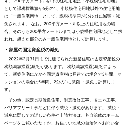
す。 200平方メートル以下の住宅用地は「小規模住宅用地」
として課税標準額が6分の1、小規模住宅用地以外の住宅用地
は「一般住宅用地」として、課税標準額が3分の1に減額・減
免されます。 なお、200平方メートル以上の住宅用地の場
合、そのうち200平方メートルまでは小規模住宅用地として扱
われ、超えた部分のみ一般住宅用地として計算します。
・家屋の固定資産税の減免
2022年3月31日までに建てられた新築住宅は固定資産税の
税額減額措置(減免)があります。 税額減額措置(減免)によっ
て、新築住宅にかかる固定資産税は戸建ての場合で3年間、マ
ンションの場合は5年間、2分の1に減額 ・減免し計算しま
す。
その他、認定長期優良住宅、耐震改修工事、省エネ工事、
バリアフリー工事などに伴う減税・減免があります。 減税・
減免に関しての詳しい条件や申請方法は、各自治体のホーム
ページをご覧いただくか、お住まい地域の自治体へお問い合