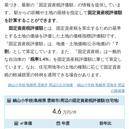
基づき、最新の「固定資産税評価額」の情報を提供していま
す。 駅からの距離や土地の面積を指定して
固定資産税評価額
を計算することができます
。
固定資産税評価額
とは、固定資産税を算出するための基準
とする土地の価値を評価した土地の価格指標(評価額)です。
『固定資産税評価額』は、地価・土地価格(公示地価)の『
７
割
』として算定しています。また、『固定資産税』は一般的
な自治体の『
税率1.4%
』を固定資産税評価額に乗じて算定し
ています。なお、住宅用地等の土地の種類に応じて固定資産
税の軽減措置の特例を適用できる場合があります。
鍋山小学校(島根県 雲南市)周辺の公示地価
鍋山小学校(島根県 雲南市)周辺
の路線価
鍋山小学校(島根県 雲南市)周辺の固定資産税評価額(住宅地)
4.6
万円/坪
㎡単価
年度
前年比