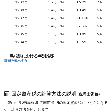
1989
3.7
+6.9%
7
年
万円/坪
件
1988
3.4
+0.4%
6
年
万円/坪
件
1987
3.4
+0.0%
6
年
万円/坪
件
1986
3.4
-2.5%
6
年
万円/坪
件
1985
3.5
+0.8%
5
年
万円/坪
件
1984
3.5
+1.5%
5
年
万円/坪
件
島根県における年別推移
詳細を表示する
固定資産税の計算方法の説明
(税理士監修)
鍋山小学校(島根県 雲南市)周辺の固定資産税がいくらになる
か、計算方法を紹介します。