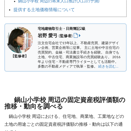
鍋山小学校 周辺の将来人口推計(人口の予測)
提供する土地価格情報について
宅地建物取引士・日商簿記2級
岩野 愛弓
(監修者)
注文住宅会社で15年以上、不動産売買、建築デザイ
ン企画、営業企画等に従事。 主に土地や中古住宅の
売買契約、金融・司法書士手続きを経験。
自身でも
【監修者】
土地、中古住宅、商業施設等の売買経験あり。 2016
年より住宅・不動産専門ライターとしても活動中。
多数の不動産メディアで執筆・監修。
続きを読む...
鍋山小学校 周辺の固定資産税評価額の
推移・動向を調べる
鍋山小学校 周辺における、住宅地、商業地、工業地などの
土地の用途ごとの固定資産税評価額の推移・動向は以下の通