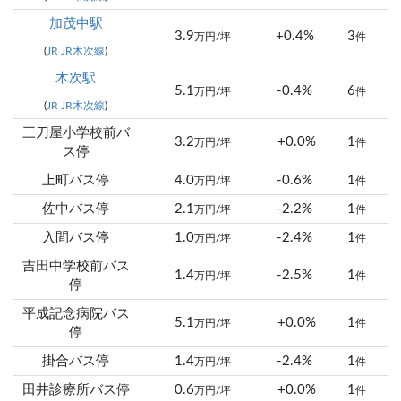
加茂中駅
3.9
+0.4%
3
万円/坪
件
(
JR JR木次線
)
木次駅
5.1
-0.4%
6
万円/坪
件
(
JR JR木次線
)
三刀屋小学校前バ
3.2
+0.0%
1
万円/坪
件
ス停
上町バス停
4.0
-0.6%
1
万円/坪
件
佐中バス停
2.1
-2.2%
1
万円/坪
件
入間バス停
1.0
-2.4%
1
万円/坪
件
吉田中学校前バス
1.4
-2.5%
1
万円/坪
件
停
平成記念病院バス
5.1
+0.0%
1
万円/坪
件
停
掛合バス停
1.4
-2.4%
1
万円/坪
件
田井診療所バス停
0.6
+0.0%
1
万円/坪
件