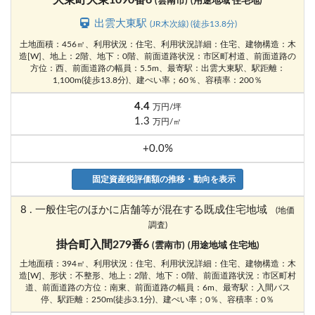
大東町大東1090番6
(雲南市)
(用途地域 住宅地)
出雲大東駅
(JR木次線) (徒歩13.8分)
土地面積：456㎡、利用状況：住宅、利用状況詳細：住宅、建物構造：木
造[W]、地上：2階、地下：0階、前面道路状況：市区町村道、前面道路の
方位：西、前面道路の幅員：5.5m、最寄駅：出雲大東駅、駅距離：
1,100m(徒歩13.8分)、建ぺい率；60％、容積率：200％
4.4
万円/坪
1.3
万円/㎡
+0.0%
固定資産税評価額の推移・動向を表示
8 . 一般住宅のほかに店舗等が混在する既成住宅地域
(地価
調査)
掛合町入間279番6
(雲南市)
(用途地域 住宅地)
土地面積：394㎡、利用状況：住宅、利用状況詳細：住宅、建物構造：木
造[W]、形状：不整形、地上：2階、地下：0階、前面道路状況：市区町村
道、前面道路の方位：南東、前面道路の幅員：6m、最寄駅：入間バス
停、駅距離：250m(徒歩3.1分)、建ぺい率；0％、容積率：0％