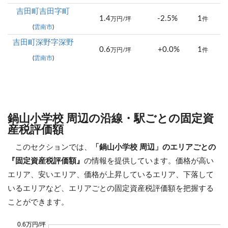
吉田町吉田字町
1.4
-2.5%
1
万円/坪
件
(
雲南市
)
吉田町深野字深野
0.6
+0.0%
1
万円/坪
件
(
雲南市
)
鍋山小学校 周辺の沿線・駅ごとの固定資
産税評価額
このセクションでは、
「鍋山小学校 周辺」のエリアごとの
『固定資産税評価額』
の情報を提供しています。価格が高い
エリア、安いエリア、価格が上昇しているエリア、下落して
いるエリアなど、エリアごとの固定資産税評価額を把握する
ことができます。
0.6万円/坪