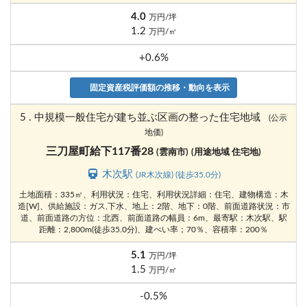
4.0
万円/坪
1.2
万円/㎡
+0.6%
固定資産税評価額の推移・動向を表示
5 . 中規模一般住宅が建ち並ぶ区画の整った住宅地域
(公示
地価)
三刀屋町給下117番28
(雲南市)
(用途地域 住宅地)
木次駅
(JR木次線) (徒歩35.0分)
土地面積：335㎡、利用状況：住宅、利用状況詳細：住宅、建物構造：木
造[W]、供給施設：ガス,下水、地上：2階、地下：0階、前面道路状況：市
道、前面道路の方位：北西、前面道路の幅員：6m、最寄駅：木次駅、駅
距離：2,800m(徒歩35.0分)、建ぺい率；70％、容積率：200％
5.1
万円/坪
1.5
万円/㎡
-0.5%