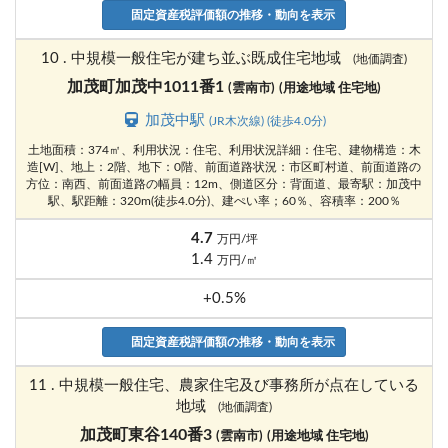
固定資産税評価額の推移・動向を表示
10 . 中規模一般住宅が建ち並ぶ既成住宅地域
(地価調査)
加茂町加茂中1011番1
(雲南市)
(用途地域 住宅地)
加茂中駅
(JR木次線) (徒歩4.0分)
土地面積：374㎡、利用状況：住宅、利用状況詳細：住宅、建物構造：木
造[W]、地上：2階、地下：0階、前面道路状況：市区町村道、前面道路の
方位：南西、前面道路の幅員：12m、側道区分：背面道、最寄駅：加茂中
駅、駅距離：320m(徒歩4.0分)、建ぺい率；60％、容積率：200％
4.7
万円/坪
1.4
万円/㎡
+0.5%
固定資産税評価額の推移・動向を表示
11 . 中規模一般住宅、農家住宅及び事務所が点在している
地域
(地価調査)
加茂町東谷140番3
(雲南市)
(用途地域 住宅地)