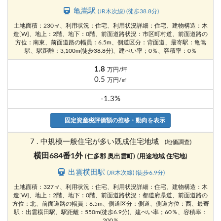
亀嵩駅
(JR木次線) (徒歩38.8分)
土地面積：230㎡、利用状況：住宅、利用状況詳細：住宅、建物構造：木
造[W]、地上：2階、地下：0階、前面道路状況：市区町村道、前面道路の
方位：南東、前面道路の幅員：6.5m、側道区分：背面道、最寄駅：亀嵩
駅、駅距離：3,100m(徒歩38.8分)、建ぺい率；0％、容積率：0％
1.8
万円/坪
0.5
万円/㎡
-1.3%
固定資産税評価額の推移・動向を表示
7 . 中規模一般住宅が多い既成住宅地域
(地価調査)
横田684番1外
(仁多郡 奥出雲町)
(用途地域 住宅地)
出雲横田駅
(JR木次線) (徒歩6.9分)
土地面積：327㎡、利用状況：住宅、利用状況詳細：住宅、建物構造：木
造[W]、地上：2階、地下：0階、前面道路状況：都道府県道、前面道路の
方位：北、前面道路の幅員：6.5m、側道区分：側道、側道方位：西、最寄
駅：出雲横田駅、駅距離：550m(徒歩6.9分)、建ぺい率；60％、容積率：
200％