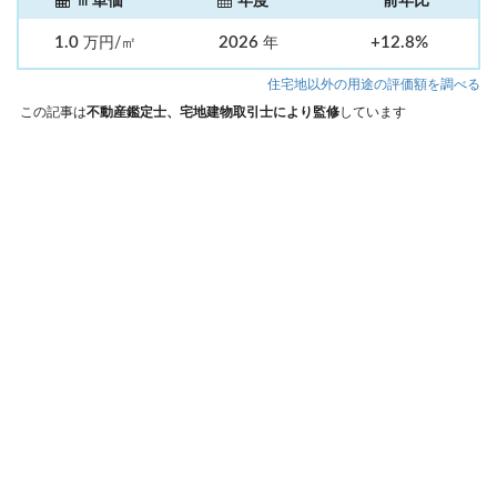
㎡単価
年度
前年比
1.0
2026
+12.8%
万円/㎡
年
住宅地以外の用途の評価額を調べる
この記事は
不動産鑑定士、宅地建物取引士により監修
しています