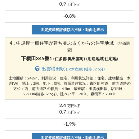
0.9
万円/㎡
-0.8%
固定資産税評価額の推移・動向を表示
4 . 中規模一般住宅が建ち並ぶ古くからの住宅地域
(地価調
査)
下横田345番1
(仁多郡 奥出雲町)
(用途地域 住宅地)
出雲横田駅
(JR木次線) (徒歩32.5分)
土地面積：242㎡、利用状況：住宅、利用状況詳細：住宅、建物構造：木
造[W]、地上：2階、地下：0階、前面道路状況：市区町村道、前面道路の
方位：西、前面道路の幅員：4.5m、最寄駅：出雲横田駅、駅距離：
2,600m(徒歩32.5分)、建ぺい率；70％、容積率：200％
2.4
万円/坪
0.7
万円/㎡
-1.9%
固定資産税評価額の推移・動向を表示