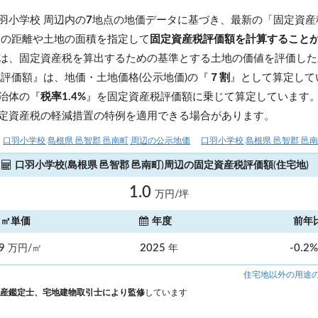
。
羽小学校 周辺内の
7
地点の地価データに基づき、最新の「固定資産
らの距離や土地の面積を指定して
固定資産税評価額を計算すること
は、固定資産税を算出するための基準とする土地の価値を評価した
税評価額』は、地価・土地価格(公示地価)の『
７割
』として算定して
治体の『
税率1.4%
』を固定資産税評価額に乗じて算定しています
定資産税の軽減措置の特例を適用できる場合があります。
口羽小学校(島根県 邑智郡 邑南町)周辺の公示地価
口羽小学校(島根県 邑智郡 邑
口羽小学校(島根県 邑智郡 邑南町)周辺の固定資産税評価額(住宅地)
1.0
万円/坪
㎡単価
年度
前年
29
2025
-0.2
万円/㎡
年
住宅地以外の用途
産鑑定士、宅地建物取引士により監修
しています