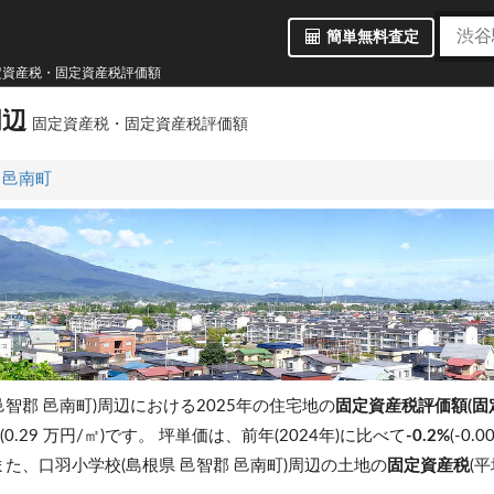
簡単無料査定
固定資産税・固定資産税評価額
周辺
固定資産税・固定資産税評価額
邑南町
邑智郡 邑南町)周辺における2025年の住宅地の
固定資産税評価額(固
(0.29 万円/㎡)です。
坪単価は、前年(2024年)に比べて
-0.2%
(-0.
また、口羽小学校(島根県 邑智郡 邑南町)周辺の土地の
固定資産税
(