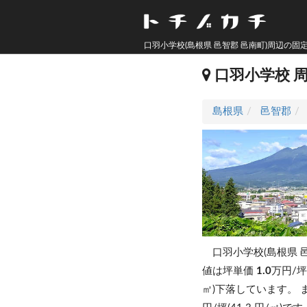
口羽小学校(島根県 邑智郡 邑南町)周辺の
口羽小学校 
島根県
邑智郡
口羽小学校(島根県 
値は坪単価
1.0
万円/坪
㎡)下落しています。