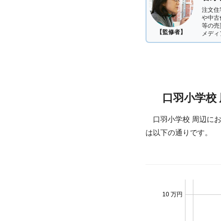
注文住
や中古
等の売
【監修者】
メディ
口羽小学校
口羽小学校 周辺に
は以下の通りです。
10 万円