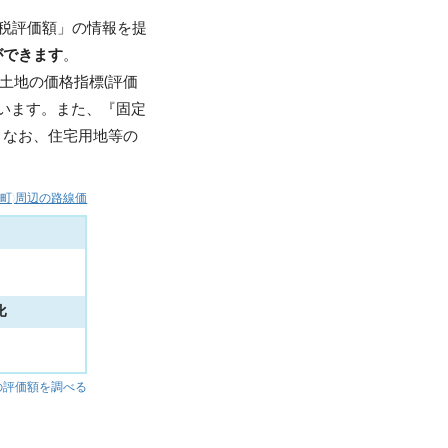
税評価額」の情報を提
ができます
。
土地の価格指標(評価
います。また、『固定
。なお、住宅用地等の
南町)周辺の路線価
比
%
の評価額を調べる