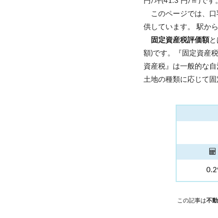
円/坪(41.3 円/㎡)です
このページでは、口
供しています。 駅か
固定資産税評価額
と
額)です。『固定資産
資産税』は一般的な自
土地の種類に応じて固
0.
この記事は
不動