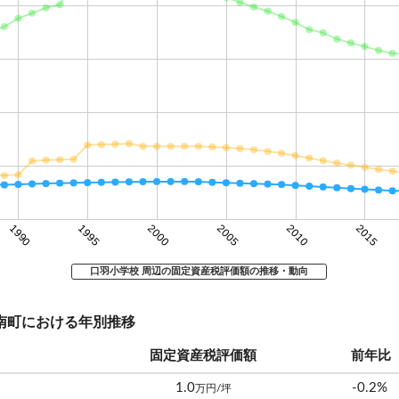
1990
1995
2000
2005
2010
2015
口羽小学校 周辺の固定資産税評価額の推移・動向
邑南町における年別推移
固定資産税評価額
前年比
1.0
-0.2%
万円/坪