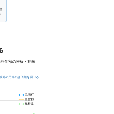
設
産
る
税評価額の推移・動向
以外の用途の評価額を調べる
邑南町
邑智郡
島根県