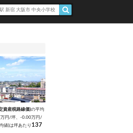
定資産税路線価)
の平均
00万円/坪、-0.00万円/
137
平均値)は坪あたり