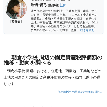
岩野 愛弓
(監修者)
注文住宅会社で15年以上、不動産売買、建築デザイ
ン企画、営業企画等に従事。 主に土地や中古住宅の
売買契約、金融・司法書士手続きを経験。
自身でも
【監修者】
土地、中古住宅、商業施設等の売買経験あり。 2016
年より住宅・不動産専門ライターとしても活動中。
多数の不動産メディアで執筆・監修。
続きを読む...
朝倉小学校 周辺の固定資産税評価額の
推移・動向を調べる
朝倉小学校 周辺における、住宅地、商業地、工業地などの
土地の用途ごとの固定資産税評価額の推移・動向は以下の通
りです。
住宅地以外の用途の評価額を調べる