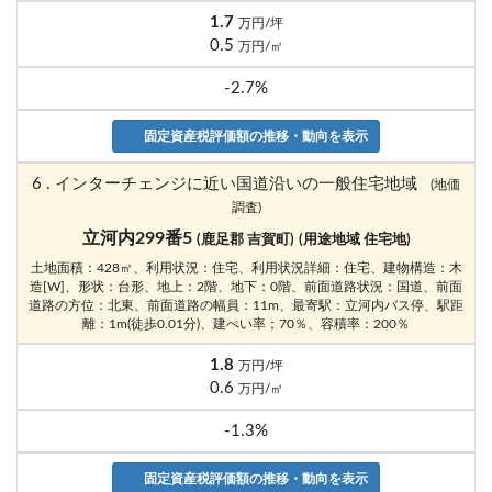
1.7
万円/坪
0.5
万円/㎡
-2.7%
固定資産税評価額の推移・動向を表示
6 . インターチェンジに近い国道沿いの一般住宅地域
(地価
調査)
立河内299番5
(鹿足郡 吉賀町)
(用途地域 住宅地)
土地面積：428㎡、利用状況：住宅、利用状況詳細：住宅、建物構造：木
造[W]、形状：台形、地上：2階、地下：0階、前面道路状況：国道、前面
道路の方位：北東、前面道路の幅員：11m、最寄駅：立河内バス停、駅距
離：1m(徒歩0.01分)、建ぺい率；70％、容積率：200％
1.8
万円/坪
0.6
万円/㎡
-1.3%
固定資産税評価額の推移・動向を表示