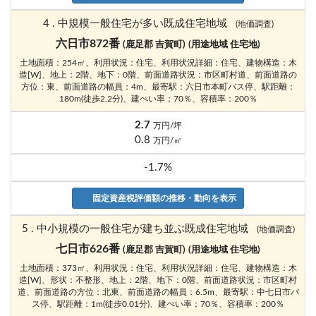
4 . 中規模一般住宅が多い既成住宅地域
(地価調査)
六日市872番
(鹿足郡 吉賀町)
(用途地域 住宅地)
土地面積：254㎡、利用状況：住宅、利用状況詳細：住宅、建物構造：木
造[W]、地上：2階、地下：0階、前面道路状況：市区町村道、前面道路の
方位：東、前面道路の幅員：4m、最寄駅：六日市本町バス停、駅距離：
180m(徒歩2.2分)、建ぺい率；70％、容積率：200％
2.7
万円/坪
0.8
万円/㎡
-1.7%
固定資産税評価額の推移・動向を表示
5 . 中小規模の一般住宅が建ち並ぶ既成住宅地域
(地価調査)
七日市626番
(鹿足郡 吉賀町)
(用途地域 住宅地)
土地面積：373㎡、利用状況：住宅、利用状況詳細：住宅、建物構造：木
造[W]、形状：不整形、地上：2階、地下：0階、前面道路状況：市区町村
道、前面道路の方位：北東、前面道路の幅員：6.5m、最寄駅：中七日市バ
ス停、駅距離：1m(徒歩0.01分)、建ぺい率；70％、容積率：200％