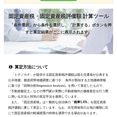
固定資産税・固定資産税評価額 計算ツール
「条件選択」から条件を選択し、「計算する」ボタンを押
すと算定結果がここに表示されます。
算定方法について
「トチノカチ」が提供する固定資産税評価額は国土交通省が公表する
公示地価、都道府県地価調査に基づき、 条件が類似する土地価格情報
に基づき『回帰分析(Regression Analysis)』を用いて算定したもので、
『不動産鑑定士』などの専門家が実際に不動産物件の価格査定を行う際
に用いる方法と同等の算定手法を適用しています。
また、『固定資産税』は一般的な自治体の『
税率1.4%
』を固定資産
税評価額に乗じて算定しています。なお、住宅用地等の土地の種類に応
じて固定資産税の軽減措置の特例を適用できる場合があります。