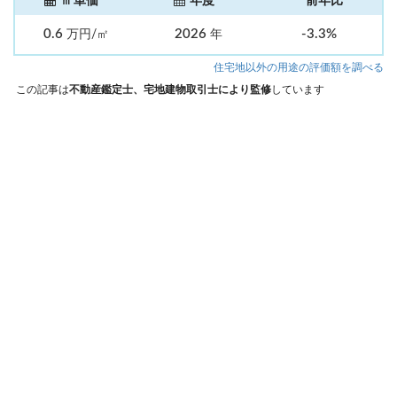
㎡単価
年度
前年比
0.6
2026
-3.3%
万円/㎡
年
住宅地以外の用途の評価額を調べる
この記事は
不動産鑑定士、宅地建物取引士により監修
しています