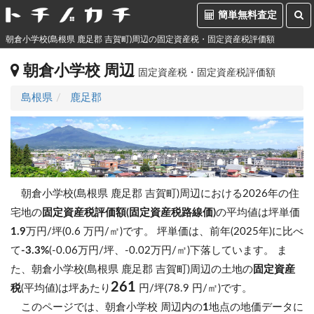
簡単無料査定
朝倉小学校(島根県 鹿足郡 吉賀町)周辺の固定資産税・固定資産税評価額
朝倉小学校 周辺
固定資産税・固定資産税評価額
島根県
鹿足郡
朝倉小学校(島根県 鹿足郡 吉賀町)周辺における2026年の住
宅地の
固定資産税評価額(固定資産税路線価)
の平均値は坪単価
1.9
万円/坪(0.6 万円/㎡)です。
坪単価は、前年(2025年)に比べ
て
-3.3%
(-0.06万円/坪、-0.02万円/㎡)下落しています。
ま
た、朝倉小学校(島根県 鹿足郡 吉賀町)周辺の土地の
固定資産
261
税
(平均値)は坪あたり
円/坪(78.9 円/㎡)です。
このページでは、朝倉小学校 周辺内の
1
地点の地価データに