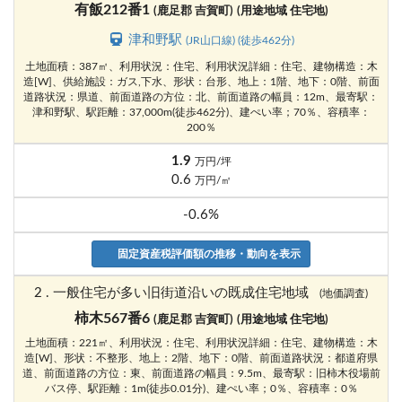
有飯212番1
(鹿足郡 吉賀町)
(用途地域 住宅地)
津和野駅
(JR山口線) (徒歩462分)
土地面積：387㎡、利用状況：住宅、利用状況詳細：住宅、建物構造：木
造[W]、供給施設：ガス,下水、形状：台形、地上：1階、地下：0階、前面
道路状況：県道、前面道路の方位：北、前面道路の幅員：12m、最寄駅：
津和野駅、駅距離：37,000m(徒歩462分)、建ぺい率；70％、容積率：
200％
1.9
万円/坪
0.6
万円/㎡
-0.6%
固定資産税評価額の推移・動向を表示
2 . 一般住宅が多い旧街道沿いの既成住宅地域
(地価調査)
柿木567番6
(鹿足郡 吉賀町)
(用途地域 住宅地)
土地面積：221㎡、利用状況：住宅、利用状況詳細：住宅、建物構造：木
造[W]、形状：不整形、地上：2階、地下：0階、前面道路状況：都道府県
道、前面道路の方位：東、前面道路の幅員：9.5m、最寄駅：旧柿木役場前
バス停、駅距離：1m(徒歩0.01分)、建ぺい率；0％、容積率：0％