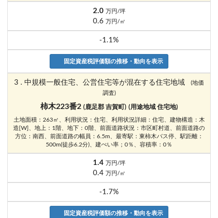
2.0
万円/坪
0.6
万円/㎡
-1.1%
固定資産税評価額の推移・動向を表示
3 . 中規模一般住宅、公営住宅等が混在する住宅地域
(地価
調査)
柿木223番2
(鹿足郡 吉賀町)
(用途地域 住宅地)
土地面積：263㎡、利用状況：住宅、利用状況詳細：住宅、建物構造：木
造[W]、地上：1階、地下：0階、前面道路状況：市区町村道、前面道路の
方位：南西、前面道路の幅員：6.5m、最寄駅：東柿木バス停、駅距離：
500m(徒歩6.2分)、建ぺい率；0％、容積率：0％
1.4
万円/坪
0.4
万円/㎡
-1.7%
固定資産税評価額の推移・動向を表示