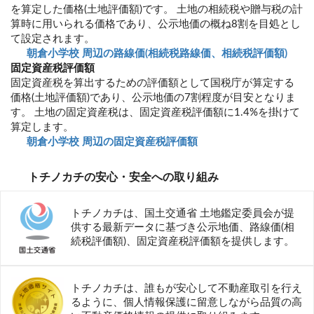
を算定した価格(土地評価額)です。 土地の相続税や贈与税の計
算時に用いられる価格であり、公示地価の概ね8割を目処とし
て設定されます。
朝倉小学校 周辺の路線価(相続税路線価、相続税評価額)
固定資産税評価額
固定資産税を算出するための評価額として国税庁が算定する
価格(土地評価額)であり、公示地価の7割程度が目安となりま
す。 土地の固定資産税は、固定資産税評価額に1.4%を掛けて
算定します。
朝倉小学校 周辺の固定資産税評価額
トチノカチの安心・安全への取り組み
トチノカチは、国土交通省 土地鑑定委員会が提
供する最新データに基づき公示地価、路線価(相
続税評価額)、固定資産税評価額を提供します。
トチノカチは、誰もが安心して不動産取引を行え
るように、個人情報保護に留意しながら品質の高