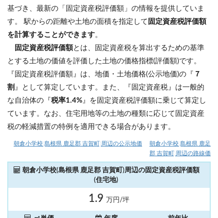
基づき、最新の「固定資産税評価額」の情報を提供していま
す。 駅からの距離や土地の面積を指定して
固定資産税評価額
を計算することができます
。
固定資産税評価額
とは、固定資産税を算出するための基準
とする土地の価値を評価した土地の価格指標(評価額)です。
『固定資産税評価額』は、地価・土地価格(公示地価)の『
７
割
』として算定しています。また、『固定資産税』は一般的
な自治体の『
税率1.4%
』を固定資産税評価額に乗じて算定し
ています。なお、住宅用地等の土地の種類に応じて固定資産
税の軽減措置の特例を適用できる場合があります。
朝倉小学校(島根県 鹿足郡 吉賀町)周辺の公示地価
朝倉小学校(島根県 鹿足
郡 吉賀町)周辺の路線価
朝倉小学校(島根県 鹿足郡 吉賀町)周辺の固定資産税評価額
(住宅地)
1.9
万円/坪