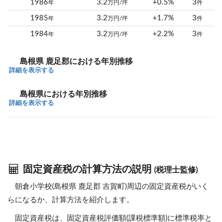
1986
3.2
+0.5%
3
年
万円/坪
件
1985
3.2
+1.7%
3
年
万円/坪
件
1984
3.2
+2.2%
3
年
万円/坪
件
島根県 鹿足郡における年別推移
詳細を表示する
島根県における年別推移
詳細を表示する
固定資産税の計算方法の説明
(税理士監修)
朝倉小学校(島根県 鹿足郡 吉賀町)周辺の固定資産税がいく
らになるか、計算方法を紹介します。
固定資産税は、固定資産税評価額(課税標準額)に標準税率と