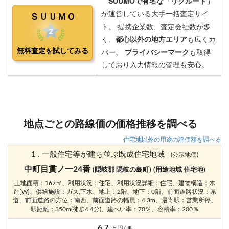
地点ごとの路線価の価格推移を調べる
住宅地以外の用途の評価額を調べる
1 . 一般住宅等が建ち並ぶ既成住宅地域
(公示地価)
中町目貫ノ一24番
(隠岐郡 隠岐の島町)
(用途地域 住宅地)
土地面積：162㎡、利用状況：住宅、利用状況詳細：住宅、建物構造：木
造[W]、供給施設：ガス,下水、地上：2階、地下：0階、前面道路状況：県
道、前面道路の方位：南西、前面道路の幅員：4.3m、最寄駅：営業所停、
駅距離：350m(徒歩4.4分)、建ぺい率；70％、容積率：200％
6.7
万円/坪