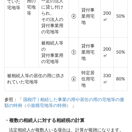
用の
一定の法人
ていた
宅地
に貸し付け
宅地等
貸付事
等
られ、
200
④
業用宅
50%
その法人の
㎡
地
貸付事業用
の宅地等
被相続人等
貸付事
の
200
⑤
業用宅
50%
貸付事業用
㎡
地
の宅地等
特定居
被相続人等の居住の用に供さ
330
⑥
住用宅
80%
れていた宅地等
㎡
地
参照：「
国税庁 | 相続した事業の用や居住の用の宅地等の価
額の特例（小規模宅地等の特例）
」
・複数の相続人に対する相続税の計算
法定相続人が複数人いる場合は、計算が複雑になります。