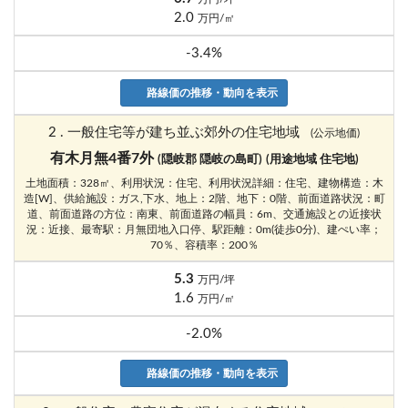
2.0
万円/㎡
-3.4%
路線価の推移・動向を表示
2 . 一般住宅等が建ち並ぶ郊外の住宅地域
(公示地価)
有木月無4番7外
(隠岐郡 隠岐の島町)
(用途地域 住宅地)
土地面積：328㎡、利用状況：住宅、利用状況詳細：住宅、建物構造：木
造[W]、供給施設：ガス,下水、地上：2階、地下：0階、前面道路状況：町
道、前面道路の方位：南東、前面道路の幅員：6m、交通施設との近接状
況：近接、最寄駅：月無団地入口停、駅距離：0m(徒歩0分)、建ぺい率；
70％、容積率：200％
5.3
万円/坪
1.6
万円/㎡
-2.0%
路線価の推移・動向を表示