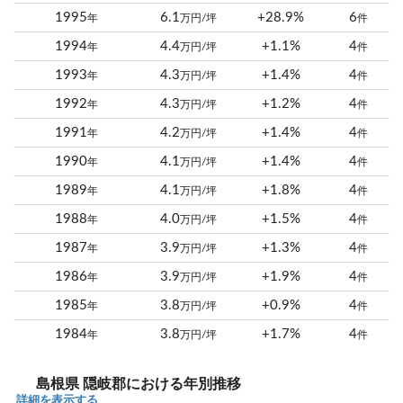
1995
6.1
+28.9%
6
年
万円/坪
件
1994
4.4
+1.1%
4
年
万円/坪
件
1993
4.3
+1.4%
4
年
万円/坪
件
1992
4.3
+1.2%
4
年
万円/坪
件
1991
4.2
+1.4%
4
年
万円/坪
件
1990
4.1
+1.4%
4
年
万円/坪
件
1989
4.1
+1.8%
4
年
万円/坪
件
1988
4.0
+1.5%
4
年
万円/坪
件
1987
3.9
+1.3%
4
年
万円/坪
件
1986
3.9
+1.9%
4
年
万円/坪
件
1985
3.8
+0.9%
4
年
万円/坪
件
1984
3.8
+1.7%
4
年
万円/坪
件
島根県 隠岐郡における年別推移
詳細を表示する