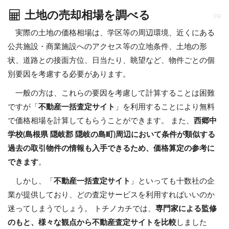
土地の売却相場を調べる
PR
実際の土地の価格相場は、学区等の周辺環境、近くにある
公共施設・商業施設へのアクセス等の立地条件、土地の形
状、道路との接面方位、日当たり、眺望など、物件ごとの個
別要因を考慮する必要があります。
一般の方は、これらの要因を考慮して計算することは困難
ですが「
不動産一括査定サイト
」を利用することにより無料
で価格相場を計算してもらうことができます。 また、
西郷中
学校(島根県 隠岐郡 隠岐の島町)周辺において条件が類似する
過去の取引物件の情報も入手できるため、価格算定の参考に
できます
。
しかし、「
不動産一括査定サイト
」といっても十数社の企
業が提供しており、どの査定サービスを利用すればいいのか
迷ってしまうでしょう。 トチノカチでは、
専門家による監修
のもと、様々な観点から不動産査定サイトを比較
しました