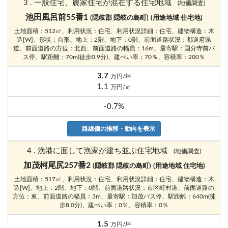
3 . 一般住宅、農家住宅が混在する住宅地域
(地価調査)
池田風呂前55番1
(隠岐郡 隠岐の島町)
(用途地域 住宅地)
土地面積：512㎡、利用状況：住宅、利用状況詳細：住宅、建物構造：木
造[W]、形状：台形、地上：2階、地下：0階、前面道路状況：都道府県
道、前面道路の方位：北西、前面道路の幅員：16m、最寄駅：国分寺前バ
ス停、駅距離：70m(徒歩0.9分)、建ぺい率；70％、容積率：200％
3.7
万円/坪
1.1
万円/㎡
-0.7%
路線価の推移・動向を表示
4 . 漁港に面して漁家が建ち並ぶ住宅地域
(地価調査)
加茂柯尾尻257番2
(隠岐郡 隠岐の島町)
(用途地域 住宅地)
土地面積：517㎡、利用状況：住宅、利用状況詳細：住宅、建物構造：木
造[W]、地上：2階、地下：0階、前面道路状況：市区町村道、前面道路の
方位：東、前面道路の幅員：3m、最寄駅：加茂バス停、駅距離：640m(徒
歩8.0分)、建ぺい率；0％、容積率：0％
1.5
万円/坪