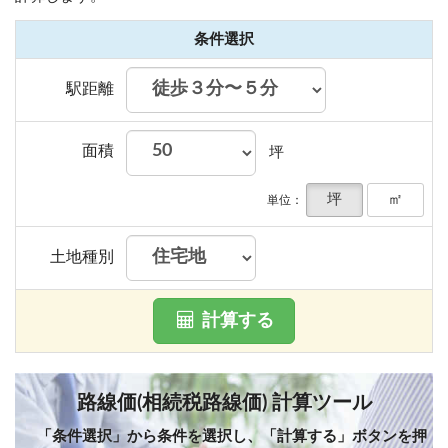
条件選択
駅距離
面積
坪
坪
㎡
単位：
土地種別
計算する
路線価(相続税路線価) 計算ツール
「条件選択」から条件を選択し、「計算する」ボタンを押