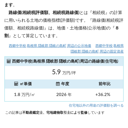
ます
。
路線価(相続税評価額、相続税路線価)
とは『相続税』の計算
に用いられる土地の価格指標(評価額)です。『路線価(相続税評
価額、相続税路線価)』は、地価・土地価格(公示地価)の『
８
割
』として算定しています。
西郷中学校(島根県 隠岐郡 隠岐の島町)周辺の公示地価
西郷中学校(島根県
隠岐郡 隠岐の島町)周辺の固定資産
西郷中学校(島根県 隠岐郡 隠岐の島町)周辺の路線価(住宅地)
5.9
万円/坪
㎡単価
年度
前年比
1.8
2026
+36.2%
万円/㎡
年
住宅地以外の用途の評価額を調べる
この記事は
不動産鑑定士、宅地建物取引士により監修
しています