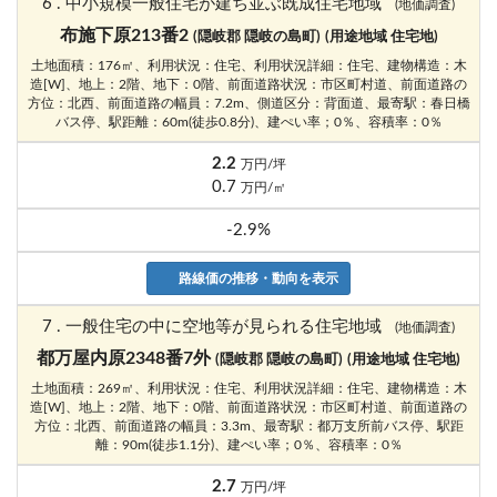
6 . 中小規模一般住宅が建ち並ぶ既成住宅地域
(地価調査)
布施下原213番2
(隠岐郡 隠岐の島町)
(用途地域 住宅地)
土地面積：176㎡、利用状況：住宅、利用状況詳細：住宅、建物構造：木
造[W]、地上：2階、地下：0階、前面道路状況：市区町村道、前面道路の
方位：北西、前面道路の幅員：7.2m、側道区分：背面道、最寄駅：春日橋
バス停、駅距離：60m(徒歩0.8分)、建ぺい率；0％、容積率：0％
2.2
万円/坪
0.7
万円/㎡
-2.9%
路線価の推移・動向を表示
7 . 一般住宅の中に空地等が見られる住宅地域
(地価調査)
都万屋内原2348番7外
(隠岐郡 隠岐の島町)
(用途地域 住宅地)
土地面積：269㎡、利用状況：住宅、利用状況詳細：住宅、建物構造：木
造[W]、地上：2階、地下：0階、前面道路状況：市区町村道、前面道路の
方位：北西、前面道路の幅員：3.3m、最寄駅：都万支所前バス停、駅距
離：90m(徒歩1.1分)、建ぺい率；0％、容積率：0％
2.7
万円/坪