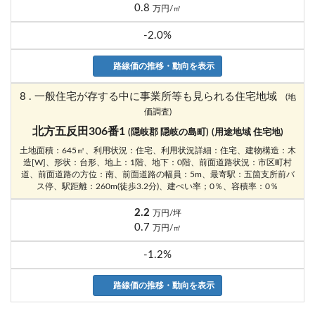
0.8
万円/㎡
-2.0%
路線価の推移・動向を表示
8 . 一般住宅が存する中に事業所等も見られる住宅地域
(地
価調査)
北方五反田306番1
(隠岐郡 隠岐の島町)
(用途地域 住宅地)
土地面積：645㎡、利用状況：住宅、利用状況詳細：住宅、建物構造：木
造[W]、形状：台形、地上：1階、地下：0階、前面道路状況：市区町村
道、前面道路の方位：南、前面道路の幅員：5m、最寄駅：五箇支所前バ
ス停、駅距離：260m(徒歩3.2分)、建ぺい率；0％、容積率：0％
2.2
万円/坪
0.7
万円/㎡
-1.2%
路線価の推移・動向を表示