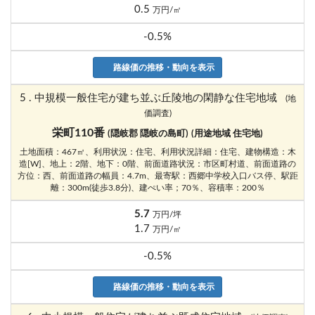
0.5
万円/㎡
-0.5%
路線価の推移・動向を表示
5 . 中規模一般住宅が建ち並ぶ丘陵地の閑静な住宅地域
(地
価調査)
栄町110番
(隠岐郡 隠岐の島町)
(用途地域 住宅地)
土地面積：467㎡、利用状況：住宅、利用状況詳細：住宅、建物構造：木
造[W]、地上：2階、地下：0階、前面道路状況：市区町村道、前面道路の
方位：西、前面道路の幅員：4.7m、最寄駅：西郷中学校入口バス停、駅距
離：300m(徒歩3.8分)、建ぺい率；70％、容積率：200％
5.7
万円/坪
1.7
万円/㎡
-0.5%
路線価の推移・動向を表示