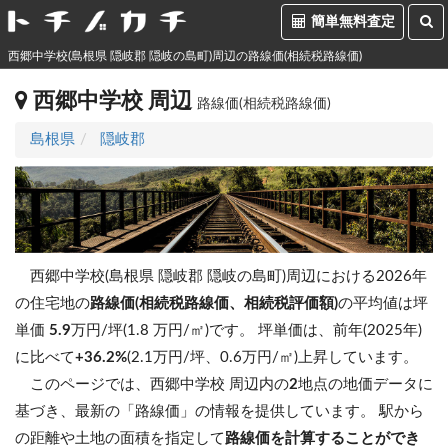
簡単無料査定
西郷中学校(島根県 隠岐郡 隠岐の島町)周辺の路線価(相続税路線価)
西郷中学校 周辺
路線価(相続税路線価)
島根県
隠岐郡
西郷中学校(島根県 隠岐郡 隠岐の島町)周辺における2026年
の住宅地の
路線価(相続税路線価、相続税評価額)
の平均値は坪
単価
5.9
万円/坪(1.8 万円/㎡)です。
坪単価は、前年(2025年)
に比べて
+36.2%
(2.1万円/坪、0.6万円/㎡)上昇しています。
このページでは、西郷中学校 周辺内の
2
地点の地価データに
基づき、最新の「路線価」の情報を提供しています。 駅から
の距離や土地の面積を指定して
路線価を計算することができ