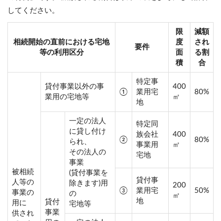
してください。
限
減額
相続開始の直前における宅地
度
され
要件
等の利用区分
面
る割
積
合
特定事
貸付事業以外の事
400
①
業用宅
80%
業用の宅地等
㎡
地
一定の法人
特定同
に貸し付け
族会社
400
②
80%
られ、
事業用
㎡
その法人の
宅地
事業
被相続
(貸付事業を
貸付事
人等の
除きます)用
200
③
業用宅
50%
事業の
の
㎡
地
貸付
用に
宅地等
事業
供され