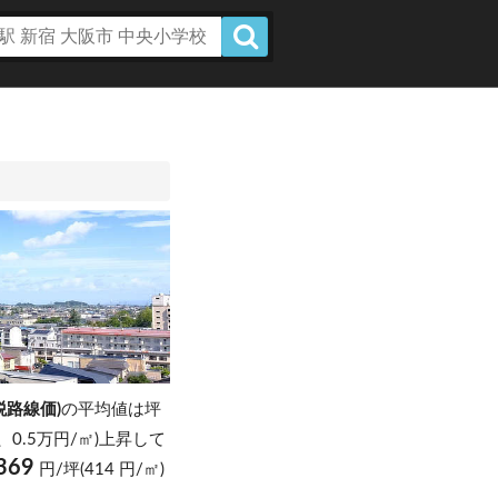
税路線価)
の平均値は坪
坪、0.5万円/㎡)上昇して
369
円/坪(414 円/㎡)