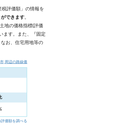
産税評価額」の情報を
とができます
。
土地の価格指標(評価
います。また、『固定
。なお、住宅用地等の
取市)周辺の路線価
比
4%
の評価額を調べる