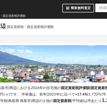
簡単無料査定
税・固定資産税評価額
周辺
固定資産税・固定資産税評価額
鳥取市)周辺における2026年の住宅地の
固定資産税評価額(固定資産
 万円/㎡)です。
坪単価は、前年(2025年)に比べて
+17.4%
(1.7万円/
1,
学校(鳥取県 鳥取市)周辺の土地の
固定資産税
(平均値)は坪あたり