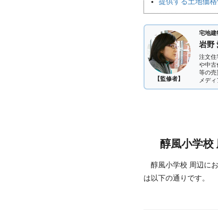
提供する土地価格
宅地建
岩野
注文住
や中古
等の売
【監修者】
メディ
醇風小学校
醇風小学校 周辺に
は以下の通りです。