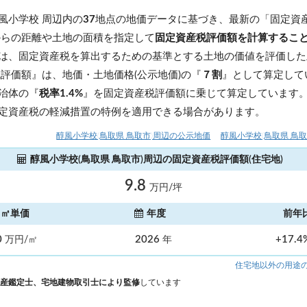
風小学校 周辺内の
37
地点の地価データに基づき、最新の「固定資
からの距離や土地の面積を指定して
固定資産税評価額を計算するこ
は、固定資産税を算出するための基準とする土地の価値を評価した
税評価額』は、地価・土地価格(公示地価)の『
７割
』として算定して
治体の『
税率1.4%
』を固定資産税評価額に乗じて算定しています
定資産税の軽減措置の特例を適用できる場合があります。
醇風小学校(鳥取県 鳥取市)周辺の公示地価
醇風小学校(鳥取県 鳥
醇風小学校(鳥取県 鳥取市)周辺の固定資産税評価額(住宅地)
9.8
万円/坪
㎡単価
年度
前年
0
2026
+17.
万円/㎡
年
住宅地以外の用途
産鑑定士、宅地建物取引士により監修
しています