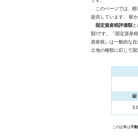
です。
このページでは、醇
提供しています。 駅
固定資産税評価額
と
額)です。『固定資産
資産税』は一般的な自
土地の種類に応じて固
3.
この記事は
不動