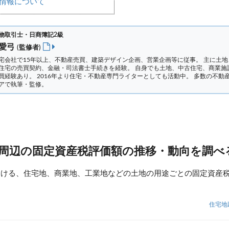
情報について
物取引士・日商簿記2級
 愛弓
(監修者)
宅会社で15年以上、不動産売買、建築デザイン企画、営業企画等に従事。 主に土地
住宅の売買契約、金融・司法書士手続きを経験。
自身でも土地、中古住宅、商業施
買経験あり。 2016年より住宅・不動産専門ライターとしても活動中。 多数の不動
アで執筆・監修。
 周辺の固定資産税評価額の推移・動向を調べ
おける、住宅地、商業地、工業地などの土地の用途ごとの固定資産
住宅地