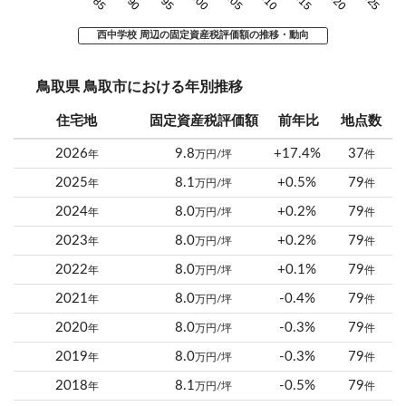
西中学校 周辺の固定資産税評価額の推移・動向
鳥取県 鳥取市における年別推移
住宅地
固定資産税評価額
前年比
地点数
2026
9.8
+17.4%
37
年
万円/坪
件
2025
8.1
+0.5%
79
年
万円/坪
件
2024
8.0
+0.2%
79
年
万円/坪
件
2023
8.0
+0.2%
79
年
万円/坪
件
2022
8.0
+0.1%
79
年
万円/坪
件
2021
8.0
-0.4%
79
年
万円/坪
件
2020
8.0
-0.3%
79
年
万円/坪
件
2019
8.0
-0.3%
79
年
万円/坪
件
2018
8.1
-0.5%
79
年
万円/坪
件