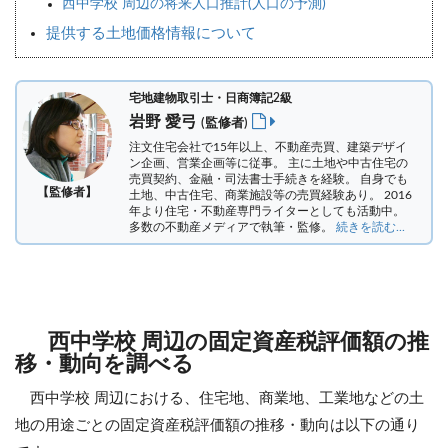
西中学校 周辺の将来人口推計(人口の予測)
提供する土地価格情報について
宅地建物取引士・日商簿記2級
岩野 愛弓
(監修者)
注文住宅会社で15年以上、不動産売買、建築デザイ
ン企画、営業企画等に従事。 主に土地や中古住宅の
売買契約、金融・司法書士手続きを経験。
自身でも
【監修者】
土地、中古住宅、商業施設等の売買経験あり。 2016
年より住宅・不動産専門ライターとしても活動中。
多数の不動産メディアで執筆・監修。
続きを読む...
西中学校 周辺の固定資産税評価額の推
移・動向を調べる
西中学校 周辺における、住宅地、商業地、工業地などの土
地の用途ごとの固定資産税評価額の推移・動向は以下の通り