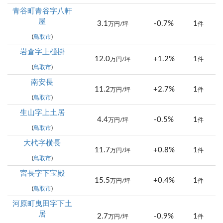
青谷町青谷字八軒
屋
3.1
-0.7%
1
万円/坪
件
(
鳥取市
)
岩倉字上樋掛
12.0
+1.2%
1
万円/坪
件
(
鳥取市
)
南安長
11.2
+2.7%
1
万円/坪
件
(
鳥取市
)
生山字上土居
4.4
-0.5%
1
万円/坪
件
(
鳥取市
)
大杙字横長
11.7
+0.8%
1
万円/坪
件
(
鳥取市
)
宮長字下宝殿
15.5
+0.4%
1
万円/坪
件
(
鳥取市
)
河原町曳田字下土
居
2.7
-0.9%
1
万円/坪
件