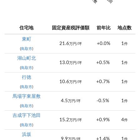
住宅地
固定資産税評価額
前年比
地点数
東町
21.6
+0.0%
1
万円/坪
件
(
鳥取市
)
湖山町北
13.0
+0.5%
1
万円/坪
件
(
鳥取市
)
行徳
10.6
+0.7%
1
万円/坪
件
(
鳥取市
)
馬場字東屋敷
4.5
-0.5%
1
万円/坪
件
(
鳥取市
)
吉成字下池田
15.2
+0.9%
4
万円/坪
件
(
鳥取市
)
浜坂
9.9
+1.4%
1
万円/坪
件