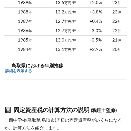
1989
13.5
+2.0%
23
年
万円/坪
件
1988
13.2
+3.8%
23
年
万円/坪
件
1987
12.7
+0.4%
22
年
万円/坪
件
1986
12.7
-3.0%
22
年
万円/坪
件
1985
13.0
-0.5%
21
年
万円/坪
件
1984
13.1
+2.9%
20
年
万円/坪
件
鳥取県における年別推移
詳細を表示する
固定資産税の計算方法の説明
(税理士監修)
西中学校(鳥取県 鳥取市)周辺の固定資産税がいくらになる
か、計算方法を紹介します。