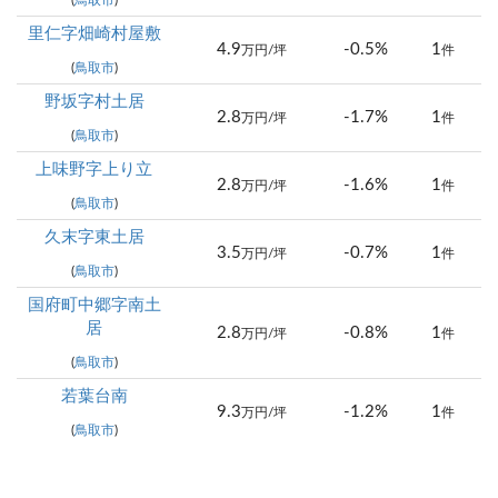
(
鳥取市
)
里仁字畑崎村屋敷
4.9
-0.5%
1
万円/坪
件
(
鳥取市
)
野坂字村土居
2.8
-1.7%
1
万円/坪
件
(
鳥取市
)
上味野字上り立
2.8
-1.6%
1
万円/坪
件
(
鳥取市
)
久末字東土居
3.5
-0.7%
1
万円/坪
件
(
鳥取市
)
国府町中郷字南土
居
2.8
-0.8%
1
万円/坪
件
(
鳥取市
)
若葉台南
9.3
-1.2%
1
万円/坪
件
(
鳥取市
)