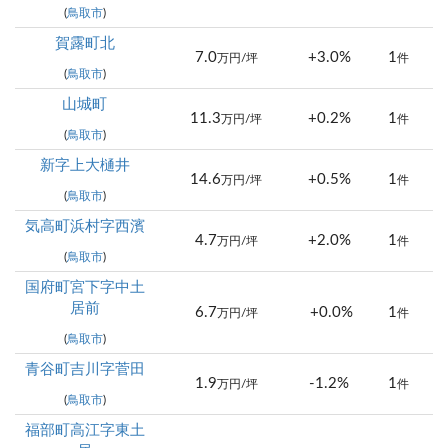
(
鳥取市
)
賀露町北
7.0
+3.0%
1
万円/坪
件
(
鳥取市
)
山城町
11.3
+0.2%
1
万円/坪
件
(
鳥取市
)
新字上大樋井
14.6
+0.5%
1
万円/坪
件
(
鳥取市
)
気高町浜村字西濱
4.7
+2.0%
1
万円/坪
件
(
鳥取市
)
国府町宮下字中土
居前
6.7
+0.0%
1
万円/坪
件
(
鳥取市
)
青谷町吉川字菅田
1.9
-1.2%
1
万円/坪
件
(
鳥取市
)
福部町高江字東土