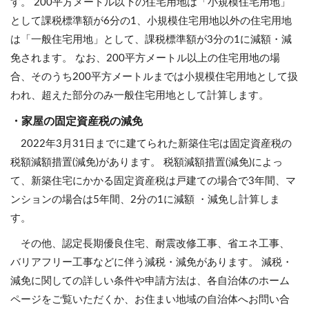
す。 200平方メートル以下の住宅用地は「小規模住宅用地」
として課税標準額が6分の1、小規模住宅用地以外の住宅用地
は「一般住宅用地」として、課税標準額が3分の1に減額・減
免されます。 なお、200平方メートル以上の住宅用地の場
合、そのうち200平方メートルまでは小規模住宅用地として扱
われ、超えた部分のみ一般住宅用地として計算します。
・家屋の固定資産税の減免
2022年3月31日までに建てられた新築住宅は固定資産税の
税額減額措置(減免)があります。 税額減額措置(減免)によっ
て、新築住宅にかかる固定資産税は戸建ての場合で3年間、マ
ンションの場合は5年間、2分の1に減額 ・減免し計算しま
す。
その他、認定長期優良住宅、耐震改修工事、省エネ工事、
バリアフリー工事などに伴う減税・減免があります。 減税・
減免に関しての詳しい条件や申請方法は、各自治体のホーム
ページをご覧いただくか、お住まい地域の自治体へお問い合