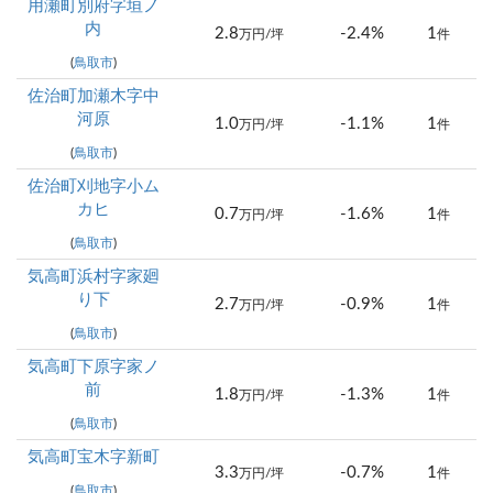
用瀬町別府字垣ノ
内
2.8
-2.4%
1
万円/坪
件
(
鳥取市
)
佐治町加瀬木字中
河原
1.0
-1.1%
1
万円/坪
件
(
鳥取市
)
佐治町刈地字小ム
カヒ
0.7
-1.6%
1
万円/坪
件
(
鳥取市
)
気高町浜村字家廻
り下
2.7
-0.9%
1
万円/坪
件
(
鳥取市
)
気高町下原字家ノ
前
1.8
-1.3%
1
万円/坪
件
(
鳥取市
)
気高町宝木字新町
3.3
-0.7%
1
万円/坪
件
(
鳥取市
)