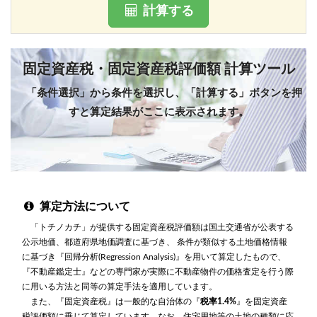
計算する
固定資産税・固定資産税評価額 計算ツール
「条件選択」から条件を選択し、「計算する」ボタンを押
すと算定結果がここに表示されます。
算定方法について
「トチノカチ」が提供する固定資産税評価額は国土交通省が公表する
公示地価、都道府県地価調査に基づき、 条件が類似する土地価格情報
に基づき『回帰分析(Regression Analysis)』を用いて算定したもので、
『不動産鑑定士』などの専門家が実際に不動産物件の価格査定を行う際
に用いる方法と同等の算定手法を適用しています。
また、『固定資産税』は一般的な自治体の『
税率1.4%
』を固定資産
税評価額に乗じて算定しています。なお、住宅用地等の土地の種類に応