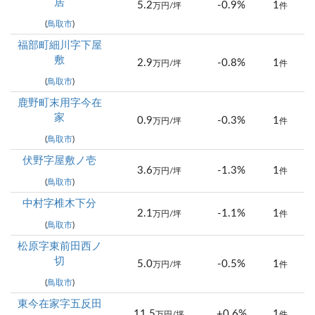
居
5.2
-0.9%
1
万円/坪
件
(
鳥取市
)
福部町細川字下屋
敷
2.9
-0.8%
1
万円/坪
件
(
鳥取市
)
鹿野町末用字今在
家
0.9
-0.3%
1
万円/坪
件
(
鳥取市
)
伏野字屋敷ノ壱
3.6
-1.3%
1
万円/坪
件
(
鳥取市
)
中村字椎木下分
2.1
-1.1%
1
万円/坪
件
(
鳥取市
)
松原字東前田西ノ
切
5.0
-0.5%
1
万円/坪
件
(
鳥取市
)
東今在家字五反田
11.5
+0.6%
1
万円/坪
件