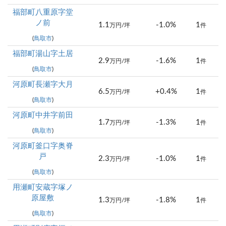
福部町八重原字堂
ノ前
1.1
-1.0%
1
万円/坪
件
(
鳥取市
)
福部町湯山字土居
2.9
-1.6%
1
万円/坪
件
(
鳥取市
)
河原町長瀬字大月
6.5
+0.4%
1
万円/坪
件
(
鳥取市
)
河原町中井字前田
1.7
-1.3%
1
万円/坪
件
(
鳥取市
)
河原町釜口字奥脊
戸
2.3
-1.0%
1
万円/坪
件
(
鳥取市
)
用瀬町安蔵字塚ノ
原屋敷
1.3
-1.8%
1
万円/坪
件
(
鳥取市
)