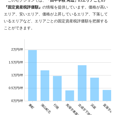
このセクションでは、
「西中学校 周辺」のエリアごとの
『固定資産税評価額』
の情報を提供しています。価格が高い
エリア、安いエリア、価格が上昇しているエリア、下落して
いるエリアなど、エリアごとの固定資産税評価額を把握する
ことができます。
2万円/坪
1.5万円/坪
1万円/坪
0.5万円/坪
0万円/坪
馬場字東屋敷
東町
湖山町北
行徳
吉成字下池田
浜坂
菖蒲字東