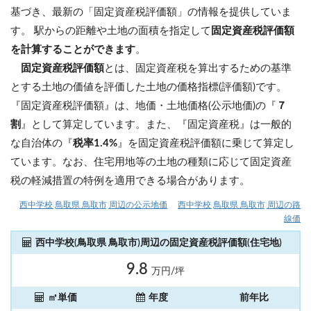
基づき、最新の「固定資産税評価額」の情報を提供していま
す。 駅からの距離や土地の面積を指定して
固定資産税評価額
を計算することができます
。
固定資産税評価額
とは、固定資産税を算出するための基準
とする土地の価値を評価した土地の価格指標(評価額)です。
『固定資産税評価額』は、地価・土地価格(公示地価)の『
７
割
』として算定しています。また、『固定資産税』は一般的
な自治体の『
税率1.4%
』を固定資産税評価額に乗じて算定し
ています。なお、住宅用地等の土地の種類に応じて固定資産
税の軽減措置の特例を適用できる場合があります。
西中学校(鳥取県 鳥取市)周辺の公示地価
西中学校(鳥取県 鳥取市)周辺の路
線価
西中学校(鳥取県 鳥取市)周辺の固定資産税評価額(住宅地)
9.8
万円/坪
㎡単価
年度
前年比