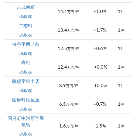
吉成南町
14.1
+1.0%
1
万円/坪
件
(
鳥取市
)
二階町
13.4
+1.7%
1
万円/坪
件
(
鳥取市
)
桜谷字西ノ前
12.5
+0.6%
1
万円/坪
件
(
鳥取市
)
寺町
12.4
+0.0%
1
万円/坪
件
(
鳥取市
)
晩稲字東土居
8.9
+0.0%
1
万円/坪
件
(
鳥取市
)
国府町稲葉丘
6.5
+0.7%
1
万円/坪
件
(
鳥取市
)
国府町中河原字屋
敷島
1.6
-1.5%
1
万円/坪
件
(
鳥取市
)