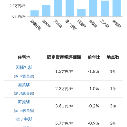
0.2万円/坪
0万円/坪
鳥取駅
因幡社駅
国英駅
河原駅
津ノ井駅
用瀬駅
宝木駅
末恒駅
浜
住宅地
固定資産税評価額
前年比
地点数
因幡社駅
1.3
-1.8%
1
万円/坪
件
(
JR JR因美線
)
国英駅
2.3
-1.0%
1
万円/坪
件
(
JR JR因美線
)
河原駅
3.6
-0.2%
3
万円/坪
件
(
JR JR因美線
)
津ノ井駅
5.7
-0.9%
3
万円/坪
件