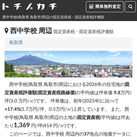
簡単無料査定
西中学校(鳥取県 鳥取市)周辺の固定資産税・固定資産税評価額
西中学校 周辺
固定資産税・固定資産税評価額
鳥取県
西中学校(鳥取県 鳥取市)周辺における2026年の住宅地の
固
定資産税評価額(固定資産税路線価)
の平均値は坪単価
9.8
万円/
坪(3.0 万円/㎡)です。
坪単価は、前年(2025年)に比べて
+17.4%
(1.7万円/坪、0.5万円/㎡)上昇しています。
また、西
中学校(鳥取県 鳥取市)周辺の土地の
固定資産税
(平均値)は坪あ
1,369
たり
円/坪(414 円/㎡)です。
このページでは、西中学校 周辺内の
37
地点の地価データに