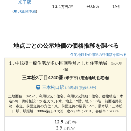
米子駅
13.1
+0.8%
19
万円/坪
件
(
JR JR山陰本線
)
地点ごとの公示地価の価格推移を調べる
住宅地以外の用途の評価額を調べる
1 . 中規模一般住宅が多い区画整然とした住宅地域
(公示地
価)
三本松3丁目4740番
(米子市)
(用途地域 住宅地)
三本松口駅
(JR境線) (徒歩3.8分)
土地面積：341㎡、利用状況：住宅、利用状況詳細：住宅、建物構造：木
造[W]、供給施設：水道,ガス,下水、地上：2階、地下：0階、前面道路状
況：市道、前面道路の方位：東、前面道路の幅員：6m、最寄駅：三本松
口駅、駅距離：300m(徒歩3.8分)、建ぺい率；60％、容積率：200％
12.9
万円/坪
3.9
万円/㎡