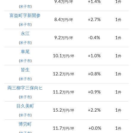
9.4
+1.4%
1
万円/坪
件
(
米子市
)
富益町字新開参
8.4
+2.7%
1
万円/坪
件
(
米子市
)
永江
9.2
-0.4%
1
万円/坪
件
(
米子市
)
車尾
10.1
+1.0%
1
万円/坪
件
(
米子市
)
皆生
12.2
+0.8%
1
万円/坪
件
(
米子市
)
両三柳字三保向ヒ
11.2
+0.9%
1
万円/坪
件
(
米子市
)
目久美町
15.2
+2.2%
1
万円/坪
件
(
米子市
)
博労町
11.7
+0.0%
1
万円/坪
件