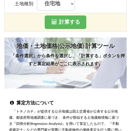
土地種別
計算する
地価・土地価格(公示地価) 計算ツール
「条件選択」から条件を選択し、「計算する」ボタンを押
すと算定結果がここに表示されます。
算定方法について
「トチノカチ」が提供する公示地価は国土交通省が公表する公示地
価、都道府県地価調査に基づき、 条件が類似する土地価格情報に基づ
き『回帰分析(Regression Analysis)』を用いて算定したもので、 『不動
産鑑定士』などの専門家が実際に不動産物件の価格査定を行う際に用い