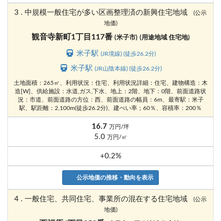
3 . 中規模一般住宅が多い区画整理済の新興住宅地域
(公示
地価)
観音寺新町1丁目117番
(米子市)
(用途地域 住宅地)
米子駅
(JR境線) (徒歩26.2分)
米子駅
(JR山陰本線) (徒歩26.2分)
土地面積：265㎡、利用状況：住宅、利用状況詳細：住宅、建物構造：木
造[W]、供給施設：水道,ガス,下水、地上：2階、地下：0階、前面道路状
況：市道、前面道路の方位：西、前面道路の幅員：6m、最寄駅：米子
駅、駅距離：2,100m(徒歩26.2分)、建ぺい率；60％、容積率：200％
16.7
万円/坪
5.0
万円/㎡
+0.2%
公示地価の推移・動向を表示
4 . 一般住宅、共同住宅、事業所の混在する住宅地域
(公示
地価)