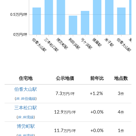
0.5万円/坪
0万円/坪
伯耆大山駅
伯耆大山駅
三本松口駅
博労町駅
和田浜駅
弓ケ浜駅
後藤駅
米子駅
東山
住宅地
公示地価
前年比
地点数
伯耆大山駅
7.3
+1.2%
3
万円/坪
件
(
JR JR伯備線
)
三本松口駅
12.9
+0.0%
4
万円/坪
件
(
JR JR境線
)
博労町駅
11.7
+0.0%
1
万円/坪
件
(
JR JR境線
)