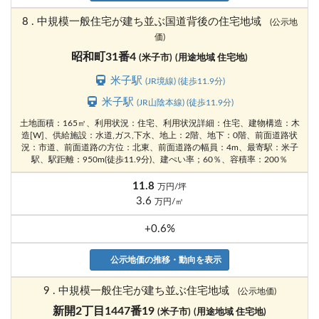
8 . 中規模一般住宅が建ち並ぶ国道背後の住宅地域
(公示地
価)
昭和町31番4
(米子市)
(用途地域 住宅地)
米子駅
(JR境線) (徒歩11.9分)
米子駅
(JR山陰本線) (徒歩11.9分)
土地面積：165㎡、利用状況：住宅、利用状況詳細：住宅、建物構造：木
造[W]、供給施設：水道,ガス,下水、地上：2階、地下：0階、前面道路状
況：市道、前面道路の方位：北東、前面道路の幅員：4m、最寄駅：米子
駅、駅距離：950m(徒歩11.9分)、建ぺい率；60％、容積率：200％
11.8
万円/坪
3.6
万円/㎡
+0.6%
公示地価の推移・動向を表示
9 . 中規模一般住宅が建ち並ぶ住宅地域
(公示地価)
新開2丁目1447番19
(米子市)
(用途地域 住宅地)