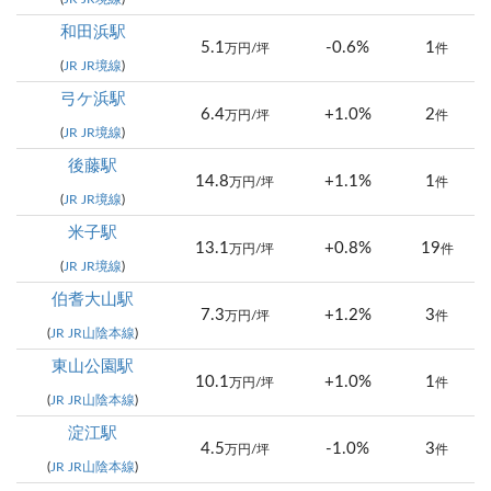
和田浜駅
5.1
-0.6%
1
万円/坪
件
(
JR JR境線
)
弓ケ浜駅
6.4
+1.0%
2
万円/坪
件
(
JR JR境線
)
後藤駅
14.8
+1.1%
1
万円/坪
件
(
JR JR境線
)
米子駅
13.1
+0.8%
19
万円/坪
件
(
JR JR境線
)
伯耆大山駅
7.3
+1.2%
3
万円/坪
件
(
JR JR山陰本線
)
東山公園駅
10.1
+1.0%
1
万円/坪
件
(
JR JR山陰本線
)
淀江駅
4.5
-1.0%
3
万円/坪
件
(
JR JR山陰本線
)