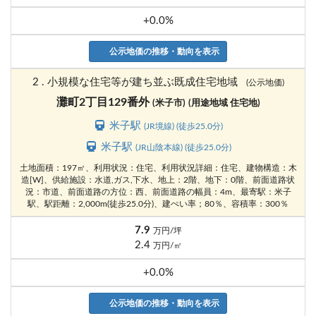
+0.0%
公示地価の推移・動向を表示
2 . 小規模な住宅等が建ち並ぶ既成住宅地域
(公示地価)
灘町2丁目129番外
(米子市)
(用途地域 住宅地)
米子駅
(JR境線) (徒歩25.0分)
米子駅
(JR山陰本線) (徒歩25.0分)
土地面積：197㎡、利用状況：住宅、利用状況詳細：住宅、建物構造：木
造[W]、供給施設：水道,ガス,下水、地上：2階、地下：0階、前面道路状
況：市道、前面道路の方位：西、前面道路の幅員：4m、最寄駅：米子
駅、駅距離：2,000m(徒歩25.0分)、建ぺい率；80％、容積率：300％
7.9
万円/坪
2.4
万円/㎡
+0.0%
公示地価の推移・動向を表示