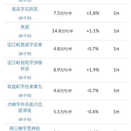
(
米子市
)
尾高字石田尻
7.5
+1.8%
1
万円/坪
件
(
米子市
)
米原
14.8
+1.1%
1
万円/坪
件
(
米子市
)
淀江町西原字浜東
4.8
-0.7%
1
万円/坪
件
(
米子市
)
淀江町佐陀字汐除
外浜
8.9
+1.9%
1
万円/坪
件
(
米子市
)
富益町字往来東九
4.6
-0.7%
1
万円/坪
件
(
米子市
)
大崎字作兵衛川北
葭津境
5.1
-0.6%
1
万円/坪
件
(
米子市
)
両三柳字荒神前