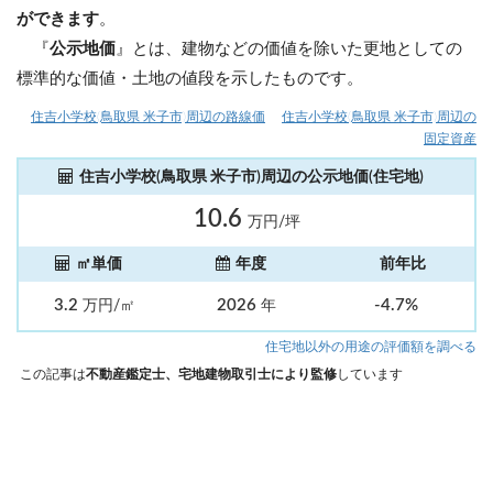
ができます
。
『
公示地価
』とは、建物などの価値を除いた更地としての
標準的な価値・土地の値段を示したものです。
住吉小学校(鳥取県 米子市)周辺の路線価
住吉小学校(鳥取県 米子市)周辺の
固定資産
住吉小学校(鳥取県 米子市)周辺の公示地価(住宅地)
10.6
万円/坪
㎡単価
年度
前年比
3.2
2026
-4.7%
万円/㎡
年
住宅地以外の用途の評価額を調べる
この記事は
不動産鑑定士、宅地建物取引士により監修
しています