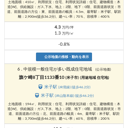
土地面積：410㎡、利用状況：住宅、利用状況詳細：住宅、建物構造：木
造[W]、供給施設：ガス,下水、地上：2階、地下：0階、前面道路状況：市
道、前面道路の方位：東、前面道路の幅員：4.5m、最寄駅：米子駅、駅距
離：2,900m(徒歩36.2分)、建ぺい率；70％、容積率：400％
4.3
万円/坪
1.3
万円/㎡
-0.8%
公示地価の推移・動向を表示
6 . 中規模一般住宅が多い既成住宅地域
(公示地価)
旗ケ崎8丁目1133番10
(米子市)
(用途地域 住宅地)
米子駅
(JR境線) (徒歩46.2分)
米子駅
(JR山陰本線) (徒歩46.2分)
土地面積：194㎡、利用状況：住宅、利用状況詳細：住宅、建物構造：木
造[W]、供給施設：ガス,下水、地上：2階、地下：0階、前面道路状況：市
道、前面道路の方位：北、前面道路の幅員：4m、最寄駅：米子駅、駅距
離：3,700m(徒歩46.2分)、建ぺい率；60％、容積率：200％