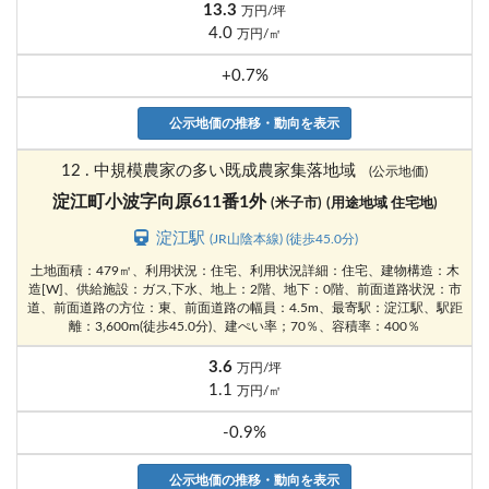
13.3
万円/坪
4.0
万円/㎡
+0.7%
公示地価の推移・動向を表示
12 . 中規模農家の多い既成農家集落地域
(公示地価)
淀江町小波字向原611番1外
(米子市)
(用途地域 住宅地)
淀江駅
(JR山陰本線) (徒歩45.0分)
土地面積：479㎡、利用状況：住宅、利用状況詳細：住宅、建物構造：木
造[W]、供給施設：ガス,下水、地上：2階、地下：0階、前面道路状況：市
道、前面道路の方位：東、前面道路の幅員：4.5m、最寄駅：淀江駅、駅距
離：3,600m(徒歩45.0分)、建ぺい率；70％、容積率：400％
3.6
万円/坪
1.1
万円/㎡
-0.9%
公示地価の推移・動向を表示