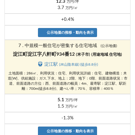
12.3
万円/坪
3.7
万円/㎡
+0.4%
公示地価の推移・動向を表示
7 . 中規模一般住宅が密集する住宅地域
(公示地価)
淀江町淀江字八軒町934番12
(米子市)
(用途地域 住宅地)
淀江駅
(JR山陰本線) (徒歩8.8分)
土地面積：286㎡、利用状況：住宅、利用状況詳細：住宅、建物構造：木
造[W]、供給施設：ガス,下水、地上：2階、地下：0階、前面道路状況：市
道、前面道路の方位：西、前面道路の幅員：4m、最寄駅：淀江駅、駅距
離：700m(徒歩8.8分)、建ぺい率；70％、容積率：400％
5.1
万円/坪
1.5
万円/㎡
-1.3%
公示地価の推移・動向を表示