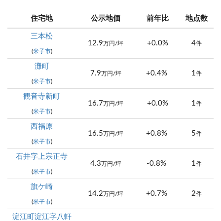
住宅地
公示地価
前年比
地点数
三本松
12.9
+0.0%
4
万円/坪
件
(
米子市
)
灘町
7.9
+0.4%
1
万円/坪
件
(
米子市
)
観音寺新町
16.7
+0.0%
1
万円/坪
件
(
米子市
)
西福原
16.5
+0.8%
5
万円/坪
件
(
米子市
)
石井字上宗正寺
4.3
-0.8%
1
万円/坪
件
(
米子市
)
旗ケ崎
14.2
+0.7%
2
万円/坪
件
(
米子市
)
淀江町淀江字八軒