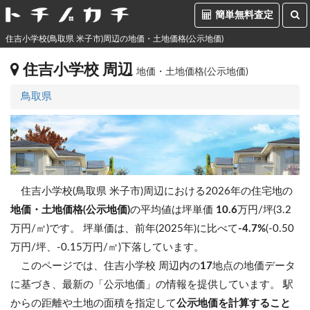
簡単無料査定
住吉小学校(鳥取県 米子市)周辺の地価・土地価格(公示地価)
住吉小学校 周辺
地価・土地価格(公示地価)
鳥取県
住吉小学校(鳥取県 米子市)周辺における2026年の住宅地の
地価・土地価格(公示地価)
の平均値は坪単価
10.6
万円/坪(3.2
万円/㎡)です。
坪単価は、前年(2025年)に比べて
-4.7%
(-0.50
万円/坪、-0.15万円/㎡)下落しています。
このページでは、住吉小学校 周辺内の
17
地点の地価データ
に基づき、最新の「公示地価」の情報を提供しています。 駅
からの距離や土地の面積を指定して
公示地価を計算すること