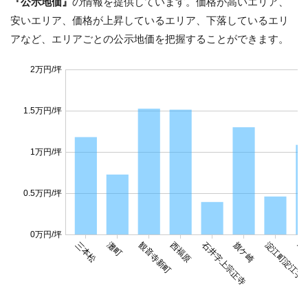
『公示地価』
の情報を提供しています。価格が高いエリア、
安いエリア、価格が上昇しているエリア、下落しているエリ
アなど、エリアごとの公示地価を把握することができます。
2万円/坪
1.5万円/坪
1万円/坪
0.5万円/坪
0万円/坪
三本松
灘町
観音寺新町
西福原
石井字上宗正寺
旗ケ崎
淀江町淀江字
昭