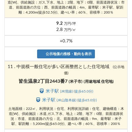
造[W]、供給施設：ガス,下水、地上：2階、地下：0階、前面道路状況：市
道、前面道路の方位：西、前面道路の幅員：4m、最寄駅：米子駅、駅距
離：4,200m(徒歩52.5分)、建ぺい率；60％、容積率：200％
9.2
万円/坪
2.8
万円/㎡
+0.7%
公示地価の推移・動向を表示
11 . 中規模一般住宅が多い区画整然とした住宅地域
(公示地
価)
皆生温泉2丁目2443番7
(米子市)
(用途地域 住宅地)
米子駅
(JR境線) (徒歩65.0分)
米子駅
(JR山陰本線) (徒歩65.0分)
土地面積：222㎡、利用状況：住宅、利用状況詳細：住宅、建物構造：木
造[W]、供給施設：水道,ガス,下水、地上：2階、地下：0階、前面道路状
況：市道、前面道路の方位：北、前面道路の幅員：9m、最寄駅：米子
駅、駅距離：5,200m(徒歩65.0分)、建ぺい率；60％、容積率：200％