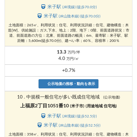
米子駅
(JR境線) (徒歩70.0分)
米子駅
(JR山陰本線) (徒歩70.0分)
土地面積：265㎡、利用状況：住宅、利用状況詳細：住宅、建物構造：木
造[W]、供給施設：ガス,下水、地上：2階、地下：0階、前面道路状況：市
道、前面道路の方位：北東、前面道路の幅員：6m、最寄駅：米子駅、駅
距離：5,600m(徒歩70.0分)、建ぺい率；60％、容積率：200％
13.3
万円/坪
4.0
万円/㎡
+0.7%
公示地価の推移・動向を表示
10 . 中規模一般住宅が多い既成住宅地域
(公示地価)
上福原2丁目1051番10
(米子市)
(用途地域 住宅地)
米子駅
(JR境線) (徒歩52.5分)
米子駅
(JR山陰本線) (徒歩52.5分)
土地面積：358㎡、利用状況：住宅、利用状況詳細：住宅、建物構造：木