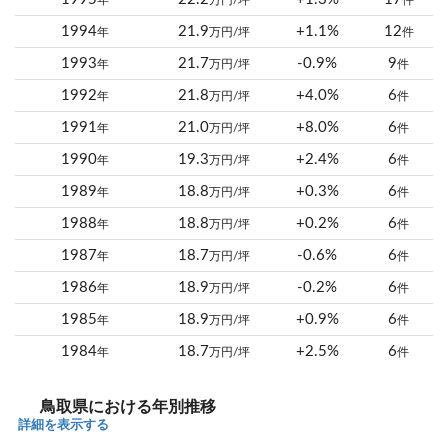
年
万円/坪
件
1994
21.9
+1.1%
12
年
万円/坪
件
1993
21.7
-0.9%
9
年
万円/坪
件
1992
21.8
+4.0%
6
年
万円/坪
件
1991
21.0
+8.0%
6
年
万円/坪
件
1990
19.3
+2.4%
6
年
万円/坪
件
1989
18.8
+0.3%
6
年
万円/坪
件
1988
18.8
+0.2%
6
年
万円/坪
件
1987
18.7
-0.6%
6
年
万円/坪
件
1986
18.9
-0.2%
6
年
万円/坪
件
1985
18.9
+0.9%
6
年
万円/坪
件
1984
18.7
+2.5%
6
年
万円/坪
件
鳥取県における年別推移
詳細を表示する