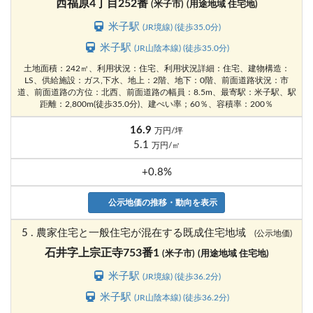
西福原4丁目252番
(米子市)
(用途地域 住宅地)
米子駅
(JR境線) (徒歩35.0分)
米子駅
(JR山陰本線) (徒歩35.0分)
土地面積：242㎡、利用状況：住宅、利用状況詳細：住宅、建物構造：
LS、供給施設：ガス,下水、地上：2階、地下：0階、前面道路状況：市
道、前面道路の方位：北西、前面道路の幅員：8.5m、最寄駅：米子駅、駅
距離：2,800m(徒歩35.0分)、建ぺい率；60％、容積率：200％
16.9
万円/坪
5.1
万円/㎡
+0.8%
公示地価の推移・動向を表示
5 . 農家住宅と一般住宅が混在する既成住宅地域
(公示地価)
石井字上宗正寺753番1
(米子市)
(用途地域 住宅地)
米子駅
(JR境線) (徒歩36.2分)
米子駅
(JR山陰本線) (徒歩36.2分)