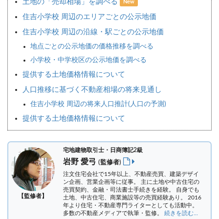
土地の「売却相場」を調べる
New
住吉小学校 周辺のエリアごとの公示地価
住吉小学校 周辺の沿線・駅ごとの公示地価
地点ごとの公示地価の価格推移を調べる
小学校・中学校区の公示地価を調べる
提供する土地価格情報について
人口推移に基づく不動産相場の将来見通し
住吉小学校 周辺の将来人口推計(人口の予測)
提供する土地価格情報について
宅地建物取引士・日商簿記2級
岩野 愛弓
(監修者)
注文住宅会社で15年以上、不動産売買、建築デザイ
ン企画、営業企画等に従事。 主に土地や中古住宅の
売買契約、金融・司法書士手続きを経験。
自身でも
【監修者】
土地、中古住宅、商業施設等の売買経験あり。 2016
年より住宅・不動産専門ライターとしても活動中。
多数の不動産メディアで執筆・監修。
続きを読む...