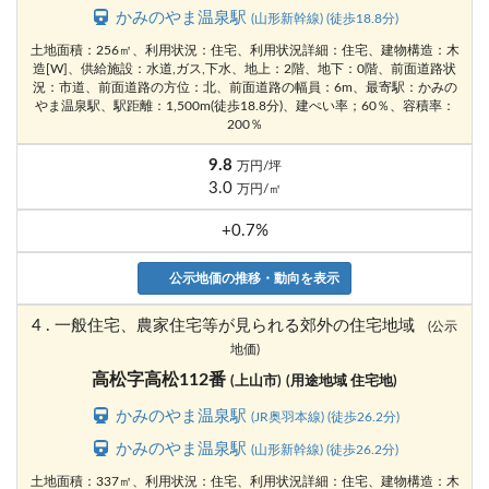
かみのやま温泉駅
(山形新幹線) (徒歩18.8分)
土地面積：256㎡、利用状況：住宅、利用状況詳細：住宅、建物構造：木
造[W]、供給施設：水道,ガス,下水、地上：2階、地下：0階、前面道路状
況：市道、前面道路の方位：北、前面道路の幅員：6m、最寄駅：かみの
やま温泉駅、駅距離：1,500m(徒歩18.8分)、建ぺい率；60％、容積率：
200％
9.8
万円/坪
3.0
万円/㎡
+0.7%
公示地価の推移・動向を表示
4 . 一般住宅、農家住宅等が見られる郊外の住宅地域
(公示
地価)
高松字高松112番
(上山市)
(用途地域 住宅地)
かみのやま温泉駅
(JR奥羽本線) (徒歩26.2分)
かみのやま温泉駅
(山形新幹線) (徒歩26.2分)
土地面積：337㎡、利用状況：住宅、利用状況詳細：住宅、建物構造：木