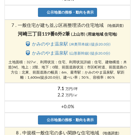
公示地価の推移・動向を表示
7 . 一般住宅が建ち並ぶ区画整理済の住宅地域
(地価調査)
河崎三丁目119番8外2筆
(上山市)
(用途地域 住宅地)
かみのやま温泉駅
(JR奥羽本線) (徒歩20.0分)
かみのやま温泉駅
(山形新幹線) (徒歩20.0分)
土地面積：327㎡、利用状況：住宅、利用状況詳細：住宅、建物構造：木
造[W]、地上：2階、地下：0階、前面道路状況：市区町村道、前面道路の
方位：北東、前面道路の幅員：6m、最寄駅：かみのやま温泉駅、駅距
離：1,600m(徒歩20.0分)、建ぺい率；50％、容積率：80％
7.1
万円/坪
2.2
万円/㎡
+0.0%
公示地価の推移・動向を表示
8 . 中規模一般住宅の多い閑静な住宅地域
(地価調査)