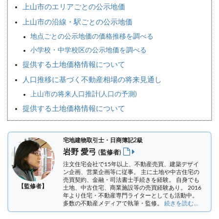
上山市のエリアごとの公示地価
上山市の沿線・駅ごとの公示地価
地点ごとの公示地価の価格推移を調べる
小学校・中学校区の公示地価を調べる
提供する土地価格情報について
人口推移に基づく不動産相場の将来見通し
上山市の将来人口推計(人口の予測)
提供する土地価格情報について
宅地建物取引士・日商簿記2級
岩野 愛弓
(監修者)
注文住宅会社で15年以上、不動産売買、建築デザイ
ン企画、営業企画等に従事。 主に土地や中古住宅の
売買契約、金融・司法書士手続きを経験。
自身でも
【監修者】
土地、中古住宅、商業施設等の売買経験あり。 2016
年より住宅・不動産専門ライターとしても活動中。
多数の不動産メディアで執筆・監修。
続きを読む...