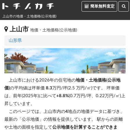
簡単無料査定
上山市の地価・土地価格(公示地価)
上山市
地価・土地価格(公示地価)
山形県
上山市における2026年の住宅地の
地価・土地価格(公示地
価)
の平均値は坪単価
8.3
万円/坪(2.5 万円/㎡)です。
坪単価
は、前年(2025年)に比べて
+8.8%
(0.7万円/坪、0.22万円/㎡)上
昇しています。
このページでは、上山市内の
4
地点の地価データに基づき、
最新の「公示地価」の情報を提供しています。 駅からの距離
や土地の面積を指定して
公示地価を計算することができま