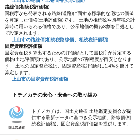
上山市の地価・土地価格(公示地価)
路線価(相続税評価額)
国税庁から発表される路線(道路)に面する標準的な宅地の価値
を算定した価格(土地評価額)です。 土地の相続税や贈与税の計
算時に用いられる価格であり、公示地価の概ね8割を目処とし
て設定されます。
上山市の路線価(相続税路線価、相続税評価額)
固定資産税評価額
固定資産税を算出するための評価額として国税庁が算定する
価格(土地評価額)であり、公示地価の7割程度が目安となりま
す。 土地の固定資産税は、固定資産税評価額に1.4%を掛けて
算定します。
上山市の固定資産税評価額
トチノカチの安心・安全への取り組み
トチノカチは、国土交通省 土地鑑定委員会が提
供する最新データに基づき公示地価、路線価(相
続税評価額)、固定資産税評価額を提供します。