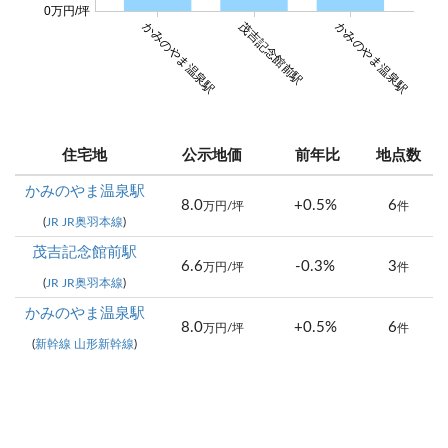
0万円/坪
かみのやま温泉駅
茂吉記念館前駅
かみのやま温泉駅
住宅地
公示地価
前年比
地点数
かみのやま温泉駅
8.0
+0.5%
6
万円/坪
件
(
JR JR奥羽本線
)
茂吉記念館前駅
6.6
-0.3%
3
万円/坪
件
(
JR JR奥羽本線
)
かみのやま温泉駅
8.0
+0.5%
6
万円/坪
件
(
新幹線 山形新幹線
)