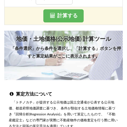
計算する
地価・土地価格(公示地価) 計算ツール
「条件選択」から条件を選択し、「計算する」ボタンを押
すと算定結果がここに表示されます。
算定方法について
「トチノカチ」が提供する公示地価は国土交通省が公表する公示地
価、都道府県地価調査に基づき、 条件が類似する土地価格情報に基づ
き『回帰分析(Regression Analysis)』を用いて算定したもので、 『不動
産鑑定士』などの専門家が実際に不動産物件の価格査定を行う際に用い
る方法と同等の算定手法を適用しています。