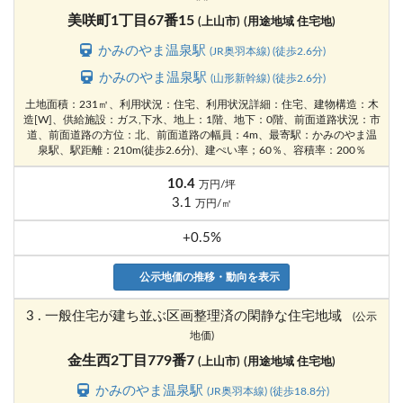
美咲町1丁目67番15
(上山市)
(用途地域 住宅地)
かみのやま温泉駅
(JR奥羽本線) (徒歩2.6分)
かみのやま温泉駅
(山形新幹線) (徒歩2.6分)
土地面積：231㎡、利用状況：住宅、利用状況詳細：住宅、建物構造：木
造[W]、供給施設：ガス,下水、地上：1階、地下：0階、前面道路状況：市
道、前面道路の方位：北、前面道路の幅員：4m、最寄駅：かみのやま温
泉駅、駅距離：210m(徒歩2.6分)、建ぺい率；60％、容積率：200％
10.4
万円/坪
3.1
万円/㎡
+0.5%
公示地価の推移・動向を表示
3 . 一般住宅が建ち並ぶ区画整理済の閑静な住宅地域
(公示
地価)
金生西2丁目779番7
(上山市)
(用途地域 住宅地)
かみのやま温泉駅
(JR奥羽本線) (徒歩18.8分)