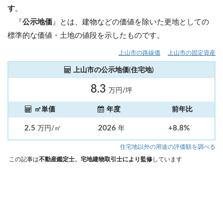
す
。
『
公示地価
』とは、建物などの価値を除いた更地としての
標準的な価値・土地の値段を示したものです。
上山市の路線価
上山市の固定資産
上山市の公示地価(住宅地)
8.3
万円/坪
㎡単価
年度
前年比
2.5
2026
+8.8%
万円/㎡
年
住宅地以外の用途の評価額を調べる
この記事は
不動産鑑定士、宅地建物取引士により監修
しています