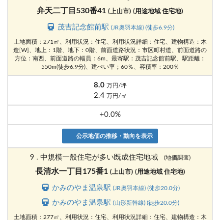
弁天二丁目530番41
(上山市)
(用途地域 住宅地)
茂吉記念館前駅
(JR奥羽本線) (徒歩6.9分)
土地面積：271㎡、利用状況：住宅、利用状況詳細：住宅、建物構造：木
造[W]、地上：1階、地下：0階、前面道路状況：市区町村道、前面道路の
方位：南西、前面道路の幅員：6m、最寄駅：茂吉記念館前駅、駅距離：
550m(徒歩6.9分)、建ぺい率；60％、容積率：200％
8.0
万円/坪
2.4
万円/㎡
+0.0%
公示地価の推移・動向を表示
9 . 中規模一般住宅が多い既成住宅地域
(地価調査)
長清水一丁目175番1
(上山市)
(用途地域 住宅地)
かみのやま温泉駅
(JR奥羽本線) (徒歩20.0分)
かみのやま温泉駅
(山形新幹線) (徒歩20.0分)
土地面積：277㎡、利用状況：住宅、利用状況詳細：住宅、建物構造：木