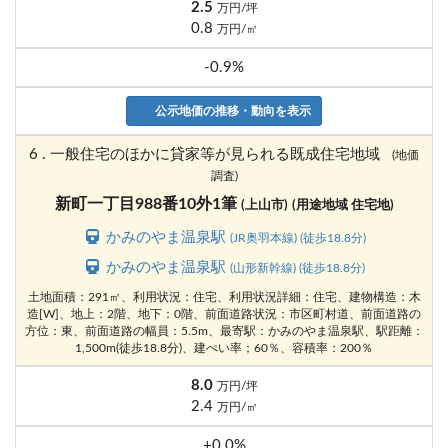
2.5
万円/坪
0.8
万円/㎡
-0.9%
公示地価の推移・動向を表示
6 . 一般住宅のほかに貸家等が見られる既成住宅地域
(地価
調査)
新町一丁目988番10外1筆
(上山市)
(用途地域 住宅地)
かみのやま温泉駅
(JR奥羽本線) (徒歩18.8分)
かみのやま温泉駅
(山形新幹線) (徒歩18.8分)
土地面積：291㎡、利用状況：住宅、利用状況詳細：住宅、建物構造：木
造[W]、地上：2階、地下：0階、前面道路状況：市区町村道、前面道路の
方位：東、前面道路の幅員：5.5m、最寄駅：かみのやま温泉駅、駅距離：
1,500m(徒歩18.8分)、建ぺい率；60％、容積率：200％
8.0
万円/坪
2.4
万円/㎡
+0.0%