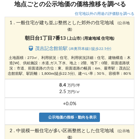
地点ごとの公示地価の価格推移を調べる
住宅地以外の用途の評価額を調べる
1 . 一般住宅が建ち並ぶ整然とした郊外の住宅地域
(公示地
価)
朝日台1丁目7番13
(上山市)
(用途地域 住宅地)
茂吉記念館前駅
(JR奥羽本線) (徒歩22.5分)
土地面積：273㎡、利用状況：住宅、利用状況詳細：住宅、建物構造：木
造[W]、供給施設：水道,ガス,下水、地上：2階、地下：0階、前面道路状
況：市道、前面道路の方位：東、前面道路の幅員：6m、最寄駅：茂吉記
念館前駅、駅距離：1,800m(徒歩22.5分)、建ぺい率；50％、容積率：80％
8.4
万円/坪
2.5
万円/㎡
+0.0%
公示地価の推移・動向を表示
2 . 中規模一般住宅が多い区画整然とした住宅地域
(公示地
価)