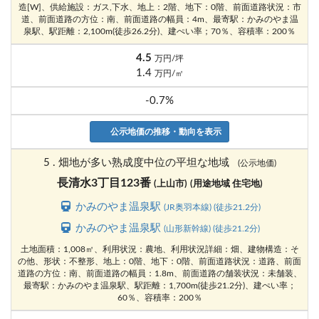
造[W]、供給施設：ガス,下水、地上：2階、地下：0階、前面道路状況：市
道、前面道路の方位：南、前面道路の幅員：4m、最寄駅：かみのやま温
泉駅、駅距離：2,100m(徒歩26.2分)、建ぺい率；70％、容積率：200％
4.5
万円/坪
1.4
万円/㎡
-0.7%
公示地価の推移・動向を表示
5 . 畑地が多い熟成度中位の平坦な地域
(公示地価)
長清水3丁目123番
(上山市)
(用途地域 住宅地)
かみのやま温泉駅
(JR奥羽本線) (徒歩21.2分)
かみのやま温泉駅
(山形新幹線) (徒歩21.2分)
土地面積：1,008㎡、利用状況：農地、利用状況詳細：畑、建物構造：そ
の他、形状：不整形、地上：0階、地下：0階、前面道路状況：道路、前面
道路の方位：南、前面道路の幅員：1.8m、前面道路の舗装状況：未舗装、
最寄駅：かみのやま温泉駅、駅距離：1,700m(徒歩21.2分)、建ぺい率；
60％、容積率：200％