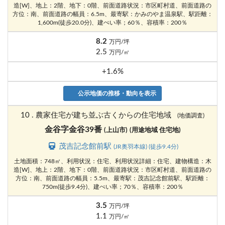
造[W]、地上：2階、地下：0階、前面道路状況：市区町村道、前面道路の
方位：南、前面道路の幅員：6.5m、最寄駅：かみのやま温泉駅、駅距離：
1,600m(徒歩20.0分)、建ぺい率；60％、容積率：200％
8.2
万円/坪
2.5
万円/㎡
+1.6%
公示地価の推移・動向を表示
10 . 農家住宅が建ち並ぶ古くからの住宅地域
(地価調査)
金谷字金谷39番
(上山市)
(用途地域 住宅地)
茂吉記念館前駅
(JR奥羽本線) (徒歩9.4分)
土地面積：748㎡、利用状況：住宅、利用状況詳細：住宅、建物構造：木
造[W]、地上：2階、地下：0階、前面道路状況：市区町村道、前面道路の
方位：南、前面道路の幅員：5.5m、最寄駅：茂吉記念館前駅、駅距離：
750m(徒歩9.4分)、建ぺい率；70％、容積率：200％
3.5
万円/坪
1.1
万円/㎡