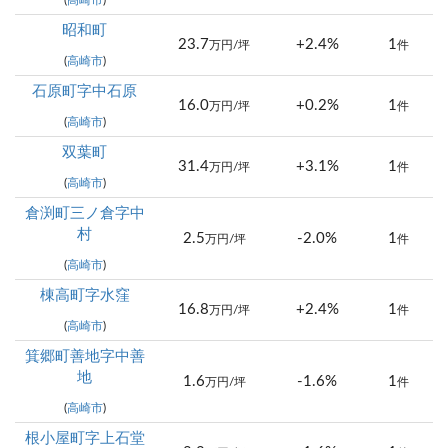
(
高崎市
)
昭和町
23.7
+2.4%
1
万円/坪
件
(
高崎市
)
石原町字中石原
16.0
+0.2%
1
万円/坪
件
(
高崎市
)
双葉町
31.4
+3.1%
1
万円/坪
件
(
高崎市
)
倉渕町三ノ倉字中
村
2.5
-2.0%
1
万円/坪
件
(
高崎市
)
棟高町字水窪
16.8
+2.4%
1
万円/坪
件
(
高崎市
)
箕郷町善地字中善
地
1.6
-1.6%
1
万円/坪
件
(
高崎市
)
根小屋町字上石堂