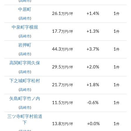
(
高崎市
)
中居町
26.1
+1.4%
1
万円/坪
件
(
高崎市
)
中泉町字横堀
17.7
+1.3%
1
万円/坪
件
(
高崎市
)
岩押町
44.3
+3.7%
1
万円/坪
件
(
高崎市
)
高関町字岡久保
29.5
+2.0%
1
万円/坪
件
(
高崎市
)
下之城町字松村
21.7
+1.8%
1
万円/坪
件
(
高崎市
)
矢島町字竹ノ内
11.5
-0.6%
1
万円/坪
件
(
高崎市
)
三ツ寺町字村前道
下
13.8
+0.0%
1
万円/坪
件