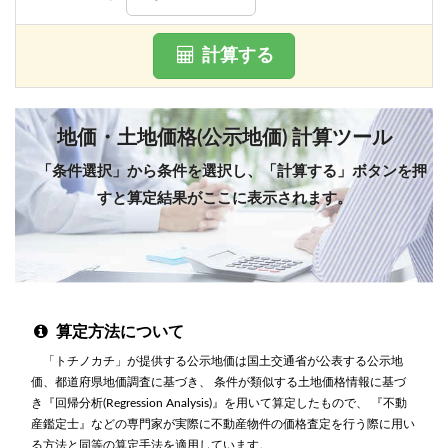
計算する
地価・土地価格(公示地価) 計算ツール
「条件選択」から条件を選択し、「計算する」ボタンを押
すと算定結果がここに表示されます。
算定方法について
「トチノカチ」が提供する公示地価は国土交通省が公表する公示地
価、都道府県地価調査に基づき、 条件が類似する土地価格情報に基づ
き『回帰分析(Regression Analysis)』を用いて算定したもので、 『不動
産鑑定士』などの専門家が実際に不動産物件の価格査定を行う際に用い
る方法と同等の算定手法を適用しています。