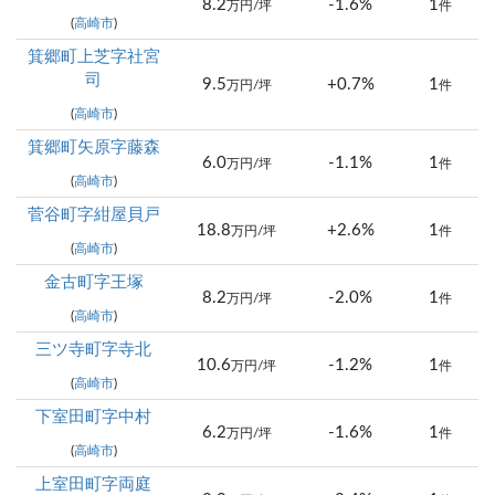
8.2
-1.6%
1
万円/坪
件
(
高崎市
)
箕郷町上芝字社宮
司
9.5
+0.7%
1
万円/坪
件
(
高崎市
)
箕郷町矢原字藤森
6.0
-1.1%
1
万円/坪
件
(
高崎市
)
菅谷町字紺屋貝戸
18.8
+2.6%
1
万円/坪
件
(
高崎市
)
金古町字王塚
8.2
-2.0%
1
万円/坪
件
(
高崎市
)
三ツ寺町字寺北
10.6
-1.2%
1
万円/坪
件
(
高崎市
)
下室田町字中村
6.2
-1.6%
1
万円/坪
件
(
高崎市
)
上室田町字両庭