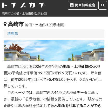
簡単無料査定
高崎市の地価・土地価格(公示地価)
高崎市
地価・土地価格(公示地価)
群馬県
高崎市における2026年の住宅地の
地価・土地価格(公示地
価)
の平均値は坪単価
19.5
万円/坪(5.9 万円/㎡)です。
坪単価
は、前年(2025年)に比べて
+5.4%
(1.0万円/坪、0.3万円/㎡)上
昇しています。
このページでは、高崎市内の
44
地点の地価データに基づ
き、最新の「公示地価」の情報を提供しています。 駅からの
距離や土地の面積を指定して
公示地価を計算することができ