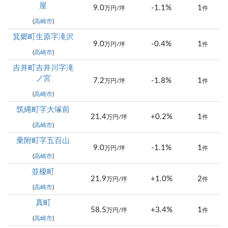
屋
9.0
-1.1%
1
万円/坪
件
(
高崎市
)
箕郷町生原字滝沢
9.0
-0.4%
1
万円/坪
件
(
高崎市
)
吉井町吉井川字滝
ノ宮
7.2
-1.8%
1
万円/坪
件
(
高崎市
)
筑縄町字大塚前
21.4
+0.2%
1
万円/坪
件
(
高崎市
)
乗附町字五百山
9.0
-1.1%
1
万円/坪
件
(
高崎市
)
並榎町
21.9
+1.0%
2
万円/坪
件
(
高崎市
)
真町
58.5
+3.4%
1
万円/坪
件
(
高崎市
)