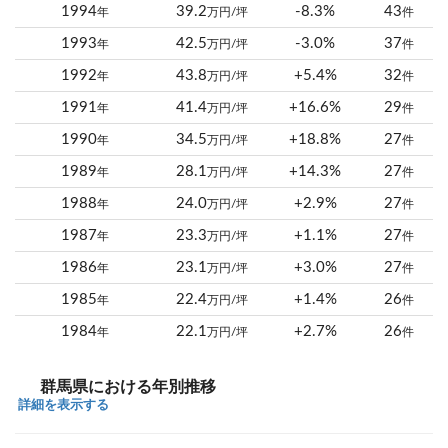
1994
39.2
-8.3%
43
年
万円/坪
件
1993
42.5
-3.0%
37
年
万円/坪
件
1992
43.8
+5.4%
32
年
万円/坪
件
1991
41.4
+16.6%
29
年
万円/坪
件
1990
34.5
+18.8%
27
年
万円/坪
件
1989
28.1
+14.3%
27
年
万円/坪
件
1988
24.0
+2.9%
27
年
万円/坪
件
1987
23.3
+1.1%
27
年
万円/坪
件
1986
23.1
+3.0%
27
年
万円/坪
件
1985
22.4
+1.4%
26
年
万円/坪
件
1984
22.1
+2.7%
26
年
万円/坪
件
群馬県における年別推移
詳細を表示する