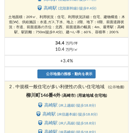
高崎駅
(北陸新幹線) (徒歩9.4分)
土地面積：209㎡、利用状況：住宅、利用状況詳細：住宅、建物構造：木
造[W]、供給施設：水道,ガス,下水、地上：2階、地下：0階、前面道路状
況：市道、前面道路の方位：北西、前面道路の幅員：4m、最寄駅：高崎
駅、駅距離：750m(徒歩9.4分)、建ぺい率；60％、容積率：200％
34.4
万円/坪
10.4
万円/㎡
+3.4%
公示地価の推移・動向を表示
2 . 中規模一般住宅が多い利便性の良い住宅地域
(公示地価)
柳川町146番4外
(高崎市)
(用途地域 住宅地)
高崎駅
(JR上越線) (徒歩18.8分)
高崎駅
(JR信越本線) (徒歩18.8分)
高崎駅
(JR八高線) (徒歩18.8分)
高崎駅
(JR高崎線) (徒歩18.8分)