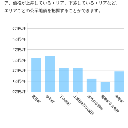
ア、価格が上昇しているエリア、下落しているエリアなど、
エリアごとの公示地価を把握することができます。
6万円/坪
5万円/坪
4万円/坪
3万円/坪
2万円/坪
1万円/坪
0万円/坪
竜見町
柳川町
下小鳥町
上並榎町字八反田
足門町字鶴巻
菊地町字大明神
井野町