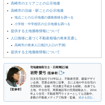
高崎市のエリアごとの公示地価
高崎市の沿線・駅ごとの公示地価
地点ごとの公示地価の価格推移を調べる
小学校・中学校区の公示地価を調べる
提供する土地価格情報について
人口推移に基づく不動産相場の将来見通し
高崎市の将来人口推計(人口の予測)
提供する土地価格情報について
宅地建物取引士・日商簿記2級
岩野 愛弓
(監修者)
注文住宅会社で15年以上、不動産売買、建築デザイ
ン企画、営業企画等に従事。 主に土地や中古住宅の
売買契約、金融・司法書士手続きを経験。
自身でも
【監修者】
土地、中古住宅、商業施設等の売買経験あり。 2016
年より住宅・不動産専門ライターとしても活動中。
多数の不動産メディアで執筆・監修。
続きを読む...