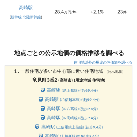
高崎駅
28.4
+2.1%
23
万円/坪
件
(
新幹線 北陸新幹線
)
地点ごとの公示地価の価格推移を調べる
住宅地以外の用途の評価額を調べる
1 . 一般住宅が多い市中心部に近い住宅地域
(公示地価)
竜見町3番2
(高崎市)
(用途地域 住宅地)
高崎駅
(JR上越線) (徒歩9.4分)
高崎駅
(JR信越本線) (徒歩9.4分)
高崎駅
(JR八高線) (徒歩9.4分)
高崎駅
(JR高崎線) (徒歩9.4分)
高崎駅
(上信電鉄上信線) (徒歩9.4分)
高崎駅
(上越新幹線) (徒歩9.4分)