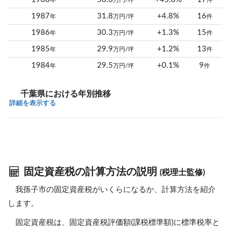
年
万円/坪
件
1987
31.8
+4.8%
16
年
万円/坪
件
1986
30.3
+1.3%
15
年
万円/坪
件
1985
29.9
+1.2%
13
年
万円/坪
件
1984
29.5
+0.1%
9
年
万円/坪
件
千葉県における年別推移
詳細を表示する
固定資産税の計算方法の説明
(税理士監修)
我孫子市の固定資産税がいくらになるか、計算方法を紹介
します。
固定資産税は、固定資産税評価額(課税標準額)に標準税率と