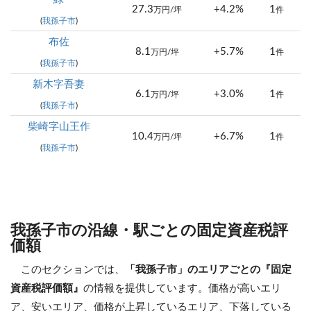
27.3
+4.2%
1
万円/坪
件
(
我孫子市
)
布佐
8.1
+5.7%
1
万円/坪
件
(
我孫子市
)
新木字吾妻
6.1
+3.0%
1
万円/坪
件
(
我孫子市
)
柴崎字山王作
10.4
+6.7%
1
万円/坪
件
(
我孫子市
)
我孫子市の沿線・駅ごとの固定資産税評
価額
このセクションでは、
「我孫子市」のエリアごとの『固定
資産税評価額』
の情報を提供しています。価格が高いエリ
ア、安いエリア、価格が上昇しているエリア、下落している