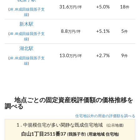
31.6
+5.0%
18
万円/坪
件
(
JR JR成田線我孫子支
線
)
新木駅
8.8
+5.1%
5
万円/坪
件
(
JR JR成田線我孫子支
線
)
湖北駅
13.0
+2.7%
9
万円/坪
件
(
JR JR成田線我孫子支
線
)
地点ごとの固定資産税評価額の価格推移を
調べる
住宅地以外の用途の評価額を調べる
1 . 中規模住宅が多い閑静な既成住宅地域
(公示地価)
白山1丁目2511番37
(我孫子市)
(用途地域 住宅地)