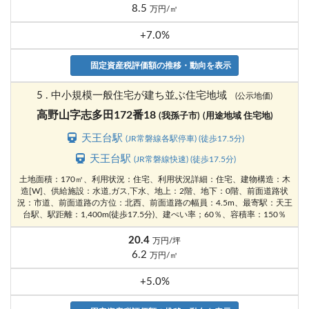
8.5
万円/㎡
+7.0%
固定資産税評価額の推移・動向を表示
5 . 中小規模一般住宅が建ち並ぶ住宅地域
(公示地価)
高野山字志多田172番18
(我孫子市)
(用途地域 住宅地)
天王台駅
(JR常磐線各駅停車) (徒歩17.5分)
天王台駅
(JR常磐線快速) (徒歩17.5分)
土地面積：170㎡、利用状況：住宅、利用状況詳細：住宅、建物構造：木
造[W]、供給施設：水道,ガス,下水、地上：2階、地下：0階、前面道路状
況：市道、前面道路の方位：北西、前面道路の幅員：4.5m、最寄駅：天王
台駅、駅距離：1,400m(徒歩17.5分)、建ぺい率；60％、容積率：150％
20.4
万円/坪
6.2
万円/㎡
+5.0%