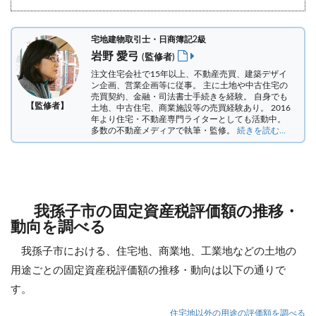
宅地建物取引士・日商簿記2級
岩野 愛弓
(監修者)
注文住宅会社で15年以上、不動産売買、建築デザイ
ン企画、営業企画等に従事。 主に土地や中古住宅の
売買契約、金融・司法書士手続きを経験。
自身でも
【監修者】
土地、中古住宅、商業施設等の売買経験あり。 2016
年より住宅・不動産専門ライターとしても活動中。
多数の不動産メディアで執筆・監修。
続きを読む...
我孫子市の固定資産税評価額の推移・
動向を調べる
我孫子市における、住宅地、商業地、工業地などの土地の
用途ごとの固定資産税評価額の推移・動向は以下の通りで
す。
住宅地以外の用途の評価額を調べる