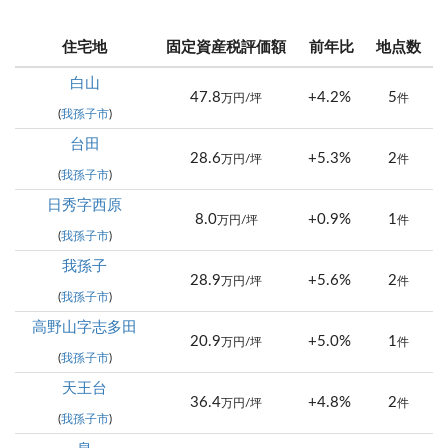
住宅地
固定資産税評価額
前年比
地点数
白山
47.8
+4.2%
5
万円/坪
件
(
我孫子市
)
台田
28.6
+5.3%
2
万円/坪
件
(
我孫子市
)
日秀字西原
8.0
+0.9%
1
万円/坪
件
(
我孫子市
)
我孫子
28.9
+5.6%
2
万円/坪
件
(
我孫子市
)
高野山字志多田
20.9
+5.0%
1
万円/坪
件
(
我孫子市
)
天王台
36.4
+4.8%
2
万円/坪
件
(
我孫子市
)