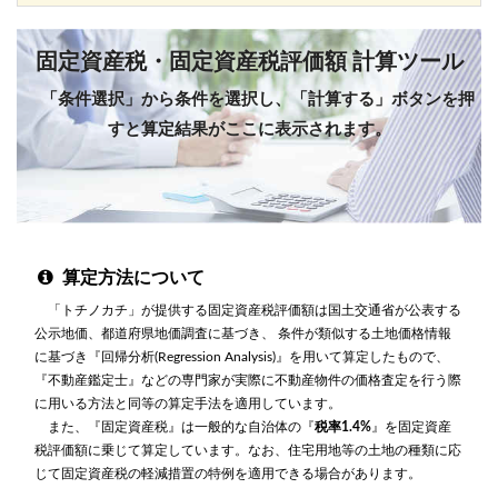
固定資産税・固定資産税評価額 計算ツール
「条件選択」から条件を選択し、「計算する」ボタンを押
すと算定結果がここに表示されます。
算定方法について
「トチノカチ」が提供する固定資産税評価額は国土交通省が公表する
公示地価、都道府県地価調査に基づき、 条件が類似する土地価格情報
に基づき『回帰分析(Regression Analysis)』を用いて算定したもので、
『不動産鑑定士』などの専門家が実際に不動産物件の価格査定を行う際
に用いる方法と同等の算定手法を適用しています。
また、『固定資産税』は一般的な自治体の『
税率1.4%
』を固定資産
税評価額に乗じて算定しています。なお、住宅用地等の土地の種類に応
じて固定資産税の軽減措置の特例を適用できる場合があります。