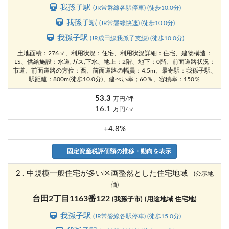
我孫子駅
(JR常磐線各駅停車) (徒歩10.0分)
我孫子駅
(JR常磐線快速) (徒歩10.0分)
我孫子駅
(JR成田線我孫子支線) (徒歩10.0分)
土地面積：276㎡、利用状況：住宅、利用状況詳細：住宅、建物構造：
LS、供給施設：水道,ガス,下水、地上：2階、地下：0階、前面道路状況：
市道、前面道路の方位：西、前面道路の幅員：4.5m、最寄駅：我孫子駅、
駅距離：800m(徒歩10.0分)、建ぺい率；60％、容積率：150％
53.3
万円/坪
16.1
万円/㎡
+4.8%
固定資産税評価額の推移・動向を表示
2 . 中規模一般住宅が多い区画整然とした住宅地域
(公示地
価)
台田2丁目1163番122
(我孫子市)
(用途地域 住宅地)
我孫子駅
(JR常磐線各駅停車) (徒歩15.0分)