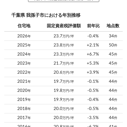
千葉県 我孫子市における年別推移
住宅地
固定資産税評価額
前年比
地点数
2026
23.7
-0.4%
34
年
万円/坪
件
2025
23.8
+2.1%
50
年
万円/坪
件
2024
23.3
+6.7%
45
年
万円/坪
件
2023
21.7
+5.3%
45
年
万円/坪
件
2022
20.6
+3.9%
45
年
万円/坪
件
2021
19.7
-0.1%
44
年
万円/坪
件
2020
19.8
-0.5%
44
年
万円/坪
件
2019
19.9
-0.4%
44
年
万円/坪
件
2018
20.0
-0.5%
44
年
万円/坪
件
2017
20.0
-3.5%
44
年
万円/坪
件
2016
20.8
-6.2%
41