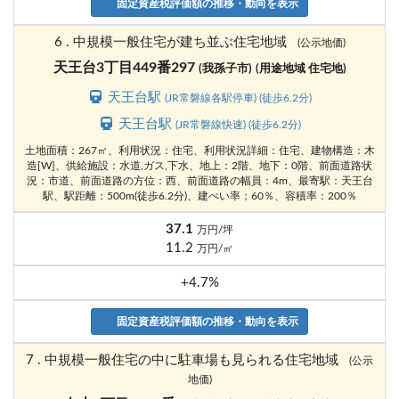
固定資産税評価額の推移・動向を表示
6 . 中規模一般住宅が建ち並ぶ住宅地域
(公示地価)
天王台3丁目449番297
(我孫子市)
(用途地域 住宅地)
天王台駅
(JR常磐線各駅停車) (徒歩6.2分)
天王台駅
(JR常磐線快速) (徒歩6.2分)
土地面積：267㎡、利用状況：住宅、利用状況詳細：住宅、建物構造：木
造[W]、供給施設：水道,ガス,下水、地上：2階、地下：0階、前面道路状
況：市道、前面道路の方位：西、前面道路の幅員：4m、最寄駅：天王台
駅、駅距離：500m(徒歩6.2分)、建ぺい率；60％、容積率：200％
37.1
万円/坪
11.2
万円/㎡
+4.7%
固定資産税評価額の推移・動向を表示
7 . 中規模一般住宅の中に駐車場も見られる住宅地域
(公示
地価)