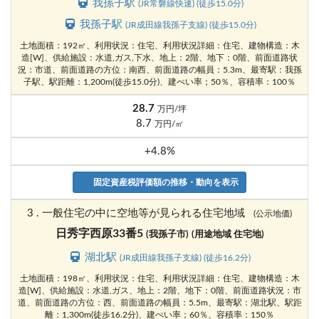
我孫子駅
(JR常磐線快速) (徒歩15.0分)
我孫子駅
(JR成田線我孫子支線) (徒歩15.0分)
土地面積：192㎡、利用状況：住宅、利用状況詳細：住宅、建物構造：木
造[W]、供給施設：水道,ガス,下水、地上：2階、地下：0階、前面道路状
況：市道、前面道路の方位：南西、前面道路の幅員：5.3m、最寄駅：我孫
子駅、駅距離：1,200m(徒歩15.0分)、建ぺい率；50％、容積率：100％
28.7
万円/坪
8.7
万円/㎡
+4.8%
固定資産税評価額の推移・動向を表示
3 . 一般住宅の中に空地等が見られる住宅地域
(公示地価)
日秀字西原33番5
(我孫子市)
(用途地域 住宅地)
湖北駅
(JR成田線我孫子支線) (徒歩16.2分)
土地面積：198㎡、利用状況：住宅、利用状況詳細：住宅、建物構造：木
造[W]、供給施設：水道,ガス、地上：2階、地下：0階、前面道路状況：市
道、前面道路の方位：西、前面道路の幅員：5.5m、最寄駅：湖北駅、駅距
離：1,300m(徒歩16.2分)、建ぺい率；60％、容積率：150％