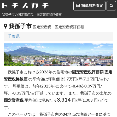
簡単無料査定
我孫子市の固定資産税・固定資産税評価額
我孫子市
固定資産税・固定資産税評価額
千葉県
我孫子市における2026年の住宅地の
固定資産税評価額(固定
資産税路線価)
の平均値は坪単価
23.7
万円/坪(7.2 万円/㎡)で
す。
坪単価は、前年(2025年)に比べて
-0.4%
(-0.09万円/
坪、-0.03万円/㎡)下落しています。
また、我孫子市の土地の
3,314
固定資産税
(平均値)は坪あたり
円/坪(1,003 円/㎡)で
す。
このページでは、我孫子市内の
34
地点の地価データに基づ