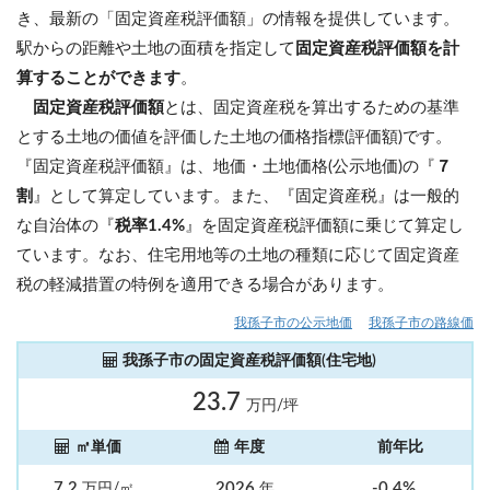
き、最新の「固定資産税評価額」の情報を提供しています。
駅からの距離や土地の面積を指定して
固定資産税評価額を計
算することができます
。
固定資産税評価額
とは、固定資産税を算出するための基準
とする土地の価値を評価した土地の価格指標(評価額)です。
『固定資産税評価額』は、地価・土地価格(公示地価)の『
７
割
』として算定しています。また、『固定資産税』は一般的
な自治体の『
税率1.4%
』を固定資産税評価額に乗じて算定し
ています。なお、住宅用地等の土地の種類に応じて固定資産
税の軽減措置の特例を適用できる場合があります。
我孫子市の公示地価
我孫子市の路線価
我孫子市の固定資産税評価額(住宅地)
23.7
万円/坪
㎡単価
年度
前年比
7.2
2026
-0.4%
万円/㎡
年