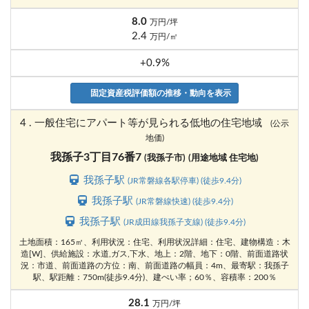
8.0
万円/坪
2.4
万円/㎡
+0.9%
固定資産税評価額の推移・動向を表示
4 . 一般住宅にアパート等が見られる低地の住宅地域
(公示
地価)
我孫子3丁目76番7
(我孫子市)
(用途地域 住宅地)
我孫子駅
(JR常磐線各駅停車) (徒歩9.4分)
我孫子駅
(JR常磐線快速) (徒歩9.4分)
我孫子駅
(JR成田線我孫子支線) (徒歩9.4分)
土地面積：165㎡、利用状況：住宅、利用状況詳細：住宅、建物構造：木
造[W]、供給施設：水道,ガス,下水、地上：2階、地下：0階、前面道路状
況：市道、前面道路の方位：南、前面道路の幅員：4m、最寄駅：我孫子
駅、駅距離：750m(徒歩9.4分)、建ぺい率；60％、容積率：200％
28.1
万円/坪