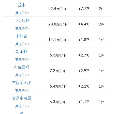
並木
22.4
+7.7%
2
万円/坪
件
(
我孫子市
)
つくし野
28.8
+4.4%
2
万円/坪
件
(
我孫子市
)
中峠台
14.1
+1.8%
1
万円/坪
件
(
我孫子市
)
新木野
6.0
+2.7%
1
万円/坪
件
(
我孫子市
)
布佐酉町
7.2
+2.9%
1
万円/坪
件
(
我孫子市
)
布佐字大坪
6.4
+2.2%
1
万円/坪
件
(
我孫子市
)
古戸字向原
6.3
+1.1%
1
万円/坪
件
(
我孫子市
)
緑