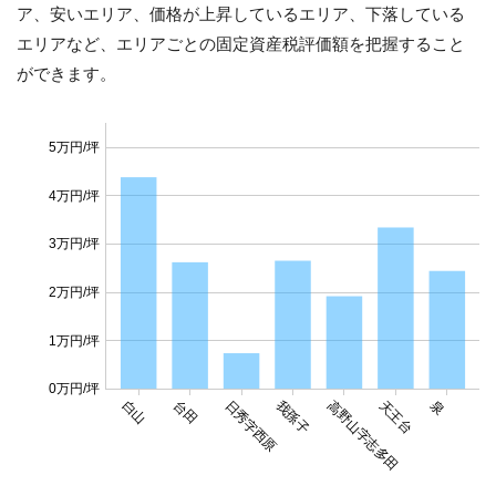
ア、安いエリア、価格が上昇しているエリア、下落している
エリアなど、エリアごとの固定資産税評価額を把握すること
ができます。
5万円/坪
4万円/坪
3万円/坪
2万円/坪
1万円/坪
0万円/坪
白山
台田
日秀字西原
我孫子
高野山字志多田
天王台
泉
中