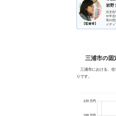
岩野
注文住
や中古
等の売
【監修者】
メディ
三浦市の固
三浦市における、住
りです。
120 万円
100 万円