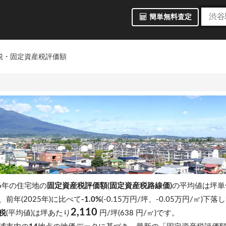
簡単無料査定
税・固定資産税評価額
6年の住宅地の
固定資産税評価額(固定資産税路線価)
の平均値は坪
前年(2025年)に比べて
-1.0%
(-0.15万円/坪、-0.05万円/㎡)下
2,110
税
(平均値)は坪あたり
円/坪(638 円/㎡)です。