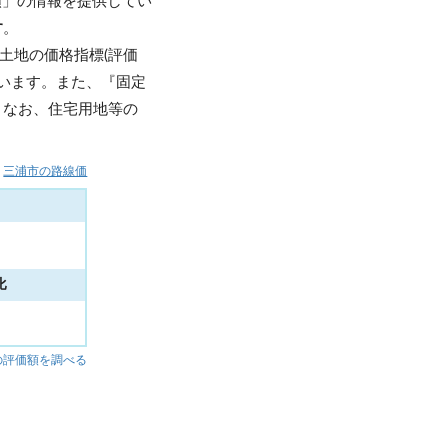
額」の情報を提供してい
す
。
土地の価格指標(評価
います。また、『固定
。なお、住宅用地等の
三浦市の路線価
比
%
の評価額を調べる