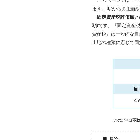
このページでは、三
ます。 駅からの距離
固定資産税評価額
と
額)です。『固定資産
資産税』は一般的な自
土地の種類に応じて固
4.
この記事は
不動
目次