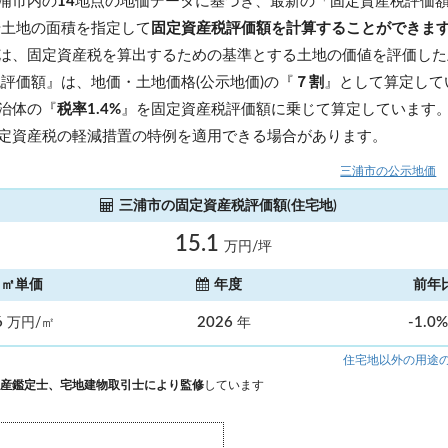
浦市内の
14
地点の地価データに基づき、最新の「固定資産税評価
や土地の面積を指定して
固定資産税評価額を計算することができま
は、固定資産税を算出するための基準とする土地の価値を評価した
税評価額』は、地価・土地価格(公示地価)の『
７割
』として算定して
治体の『
税率1.4%
』を固定資産税評価額に乗じて算定しています
定資産税の軽減措置の特例を適用できる場合があります。
三浦市の公示地価
三浦市の固定資産税評価額(住宅地)
15.1
万円/坪
㎡単価
年度
前年
6
2026
-1.0
万円/㎡
年
住宅地以外の用途
産鑑定士、宅地建物取引士により監修
しています