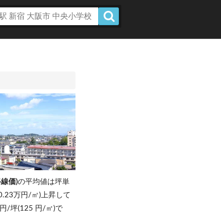
線価)
の平均値は坪単
、0.23万円/㎡)上昇して
円/坪(125 円/㎡)で