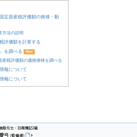
固定資産税評価額の推移・動
算方法の説明
税評価額を計算する
場」を調べる
New
資産税評価額の価格推移を調べる
情報について
情報について
物取引士・日商簿記2級
 愛弓
(監修者)