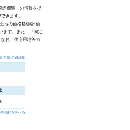
税評価額」の情報を提
ができます
。
土地の価格指標(評価
います。また、『固定
。なお、住宅用地等の
新幹線)の路線価
比
3%
の評価額を調べる