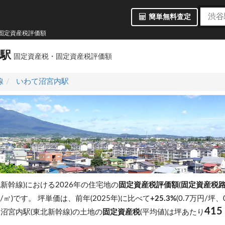
簡単無料査定
・固定資産税評価額
内駅
固定資産税・固定資産税評価額
線
いわて沼宮内駅
新幹線)における2026年の住宅地の
固定資産税評価額(固定資産税路
円/㎡)です。
坪単価は、前年(2025年)に比べて
+25.3%
(0.7万円/坪
415
沼宮内駅(東北新幹線)の土地の
固定資産税
(平均値)は坪あたり