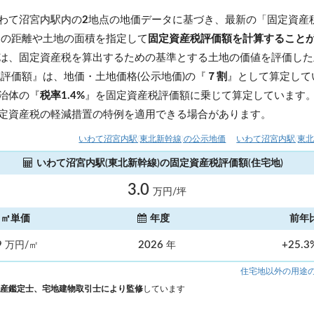
わて沼宮内駅内の
2
地点の地価データに基づき、最新の「固定資産
らの距離や土地の面積を指定して
固定資産税評価額を計算すること
は、固定資産税を算出するための基準とする土地の価値を評価した
税評価額』は、地価・土地価格(公示地価)の『
７割
』として算定して
治体の『
税率1.4%
』を固定資産税評価額に乗じて算定しています
定資産税の軽減措置の特例を適用できる場合があります。
いわて沼宮内駅(東北新幹線)の公示地価
いわて沼宮内駅(東北
いわて沼宮内駅(東北新幹線)の固定資産税評価額(住宅地)
3.0
万円/坪
㎡単価
年度
前年
9
2026
+25.
万円/㎡
年
住宅地以外の用途
産鑑定士、宅地建物取引士により監修
しています