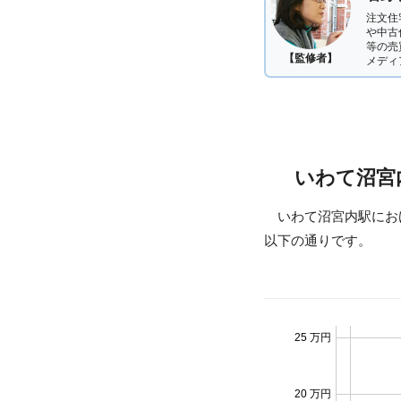
注文住
や中古
等の売
【監修者】
メディ
いわて沼宮
いわて沼宮内駅にお
以下の通りです。
25 万円
20 万円