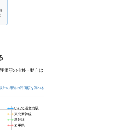
設
産
る
評価額の推移・動向は
以外の用途の評価額を調べる
いわて沼宮内駅
東北新幹線
新幹線
岩手県