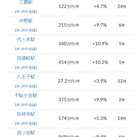
三鷹駅
122
+4.7%
24
万円/坪
件
(
JR JR中央線
)
中野駅
215
+9.7%
6
万円/坪
件
(
JR JR中央線
)
代々木駅
340
+10.9%
1
万円/坪
件
(
JR JR中央線
)
信濃町駅
454
+10.2%
1
万円/坪
件
(
JR JR中央線
)
八王子駅
27.2
+3.9%
52
万円/坪
件
(
JR JR中央線
)
千駄ケ谷駅
375
+9.9%
2
万円/坪
件
(
JR JR中央線
)
吉祥寺駅
174
+5.3%
14
万円/坪
件
(
JR JR中央線
)
四ツ谷駅