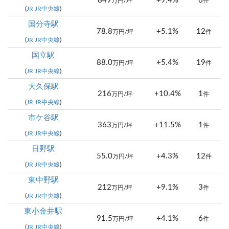
849
+9.4%
6
万円/坪
件
(
JR JR中央線
)
国分寺駅
78.8
+5.1%
12
万円/坪
件
(
JR JR中央線
)
国立駅
88.0
+5.4%
19
万円/坪
件
(
JR JR中央線
)
大久保駅
216
+10.4%
1
万円/坪
件
(
JR JR中央線
)
市ケ谷駅
363
+11.5%
1
万円/坪
件
(
JR JR中央線
)
日野駅
55.0
+4.3%
12
万円/坪
件
(
JR JR中央線
)
東中野駅
212
+9.1%
3
万円/坪
件
(
JR JR中央線
)
東小金井駅
91.5
+4.1%
6
万円/坪
件
(
JR JR中央線
)