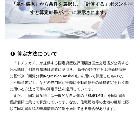
「条件選択」から条件を選択し、「計算する」ボタンを押
すと算定結果がここに表示されます。
算定方法について
「トチノカチ」が提供する固定資産税評価額は国土交通省が公表する
公示地価、都道府県地価調査に基づき、 条件が類似する土地価格情報
に基づき『回帰分析(Regression Analysis)』を用いて算定したもので、
『不動産鑑定士』などの専門家が実際に不動産物件の価格査定を行う際
に用いる方法と同等の算定手法を適用しています。
また、『固定資産税』は一般的な自治体の『
税率1.4%
』を固定資産
税評価額に乗じて算定しています。なお、住宅用地等の土地の種類に応
じて固定資産税の軽減措置の特例を適用できる場合があります。