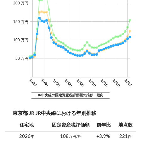
200 万円
150 万円
100 万円
50 万円
1985
1990
1995
2000
2005
2010
2015
2020
2025
JR中央線の固定資産税評価額の推移・動向
東京都 JR JR中央線における年別推移
住宅地
固定資産税評価額
前年比
地点数
2026
108
+3.9%
221
年
万円/坪
件