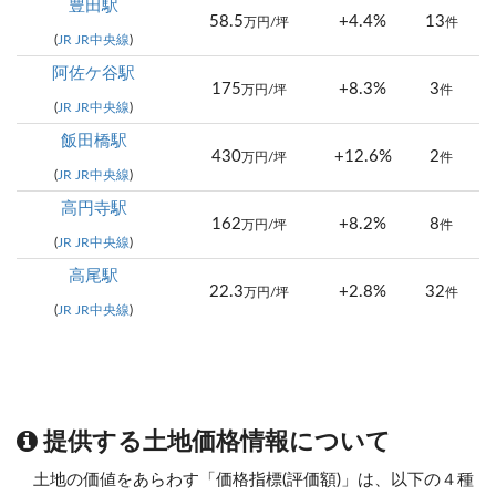
豊田駅
58.5
+4.4%
13
万円/坪
件
(
JR JR中央線
)
阿佐ケ谷駅
175
+8.3%
3
万円/坪
件
(
JR JR中央線
)
飯田橋駅
430
+12.6%
2
万円/坪
件
(
JR JR中央線
)
高円寺駅
162
+8.2%
8
万円/坪
件
(
JR JR中央線
)
高尾駅
22.3
+2.8%
32
万円/坪
件
(
JR JR中央線
)
提供する土地価格情報について
土地の価値をあらわす「価格指標(評価額)」は、以下の４種