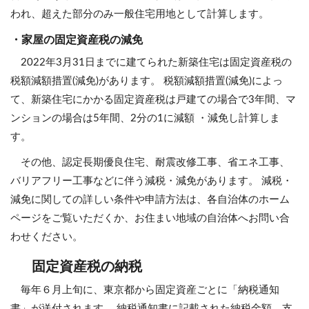
われ、超えた部分のみ一般住宅用地として計算します。
・家屋の固定資産税の減免
2022年3月31日までに建てられた新築住宅は固定資産税の
税額減額措置(減免)があります。 税額減額措置(減免)によっ
て、新築住宅にかかる固定資産税は戸建ての場合で3年間、マ
ンションの場合は5年間、2分の1に減額 ・減免し計算しま
す。
その他、認定長期優良住宅、耐震改修工事、省エネ工事、
バリアフリー工事などに伴う減税・減免があります。 減税・
減免に関しての詳しい条件や申請方法は、各自治体のホーム
ページをご覧いただくか、お住まい地域の自治体へお問い合
わせください。
固定資産税の納税
毎年６月上旬に、東京都から固定資産ごとに「納税通知
書」が送付されます。 納税通知書に記載された納税金額、支