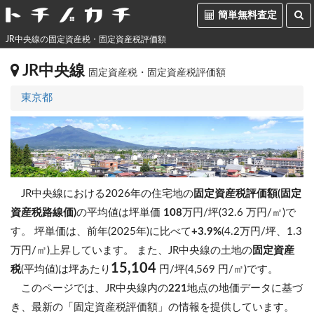
簡単無料査定
JR中央線の固定資産税・固定資産税評価額
JR中央線
固定資産税・固定資産税評価額
東京都
JR中央線における2026年の住宅地の
固定資産税評価額(固定
資産税路線価)
の平均値は坪単価
108
万円/坪(32.6 万円/㎡)で
す。
坪単価は、前年(2025年)に比べて
+3.9%
(4.2万円/坪、1.3
万円/㎡)上昇しています。
また、JR中央線の土地の
固定資産
15,104
税
(平均値)は坪あたり
円/坪(4,569 円/㎡)です。
このページでは、JR中央線内の
221
地点の地価データに基づ
き、最新の「固定資産税評価額」の情報を提供しています。