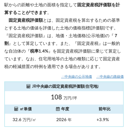
駅からの距離や土地の面積を指定して
固定資産税評価額を計
算することができます
。
固定資産税評価額
とは、固定資産税を算出するための基準
とする土地の価値を評価した土地の価格指標(評価額)です。
『固定資産税評価額』は、地価・土地価格(公示地価)の『
７
割
』として算定しています。また、『固定資産税』は一般的
な自治体の『
税率1.4%
』を固定資産税評価額に乗じて算定し
ています。なお、住宅用地等の土地の種類に応じて固定資産
税の軽減措置の特例を適用できる場合があります。
JR中央線の公示地価
JR中央線の路線価
JR中央線の固定資産税評価額(住宅地)
108
万円/坪
㎡単価
年度
前年比
32.6
2026
+3.9%
万円/㎡
年