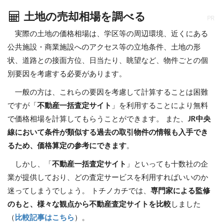
土地の売却相場を調べる
PR
実際の土地の価格相場は、学区等の周辺環境、近くにある
公共施設・商業施設へのアクセス等の立地条件、土地の形
状、道路との接面方位、日当たり、眺望など、物件ごとの個
別要因を考慮する必要があります。
一般の方は、これらの要因を考慮して計算することは困難
ですが「
不動産一括査定サイト
」を利用することにより無料
で価格相場を計算してもらうことができます。 また、
JR中央
線において条件が類似する過去の取引物件の情報も入手でき
るため、価格算定の参考にできます
。
しかし、「
不動産一括査定サイト
」といっても十数社の企
業が提供しており、どの査定サービスを利用すればいいのか
迷ってしまうでしょう。 トチノカチでは、
専門家による監修
のもと、様々な観点から不動産査定サイトを比較
しました
（
比較記事はこちら
）。