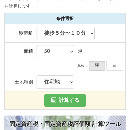
を計算します。
条件選択
駅距離
面積
坪
坪
㎡
単位：
土地種別
計算する
固定資産税・固定資産税評価額 計算ツール