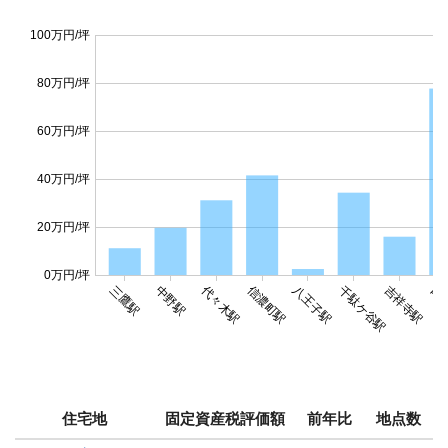
100万円/坪
80万円/坪
60万円/坪
40万円/坪
20万円/坪
0万円/坪
代々木駅
信濃町駅
三鷹駅
中野駅
八王子駅
千駄ケ谷駅
吉祥寺駅
四
住宅地
固定資産税評価額
前年比
地点数