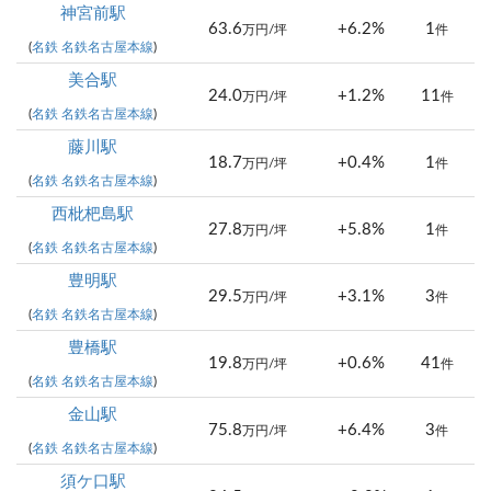
神宮前駅
63.6
+6.2%
1
万円/坪
件
(
名鉄 名鉄名古屋本線
)
美合駅
24.0
+1.2%
11
万円/坪
件
(
名鉄 名鉄名古屋本線
)
藤川駅
18.7
+0.4%
1
万円/坪
件
(
名鉄 名鉄名古屋本線
)
西枇杷島駅
27.8
+5.8%
1
万円/坪
件
(
名鉄 名鉄名古屋本線
)
豊明駅
29.5
+3.1%
3
万円/坪
件
(
名鉄 名鉄名古屋本線
)
豊橋駅
19.8
+0.6%
41
万円/坪
件
(
名鉄 名鉄名古屋本線
)
金山駅
75.8
+6.4%
3
万円/坪
件
(
名鉄 名鉄名古屋本線
)
須ケ口駅