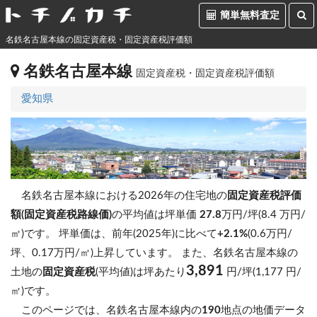
簡単無料査定
名鉄名古屋本線の固定資産税・固定資産税評価額
名鉄名古屋本線
固定資産税・固定資産税評価額
愛知県
名鉄名古屋本線における2026年の住宅地の
固定資産税評価
額(固定資産税路線価)
の平均値は坪単価
27.8
万円/坪(8.4 万円/
㎡)です。
坪単価は、前年(2025年)に比べて
+2.1%
(0.6万円/
坪、0.17万円/㎡)上昇しています。
また、名鉄名古屋本線の
3,891
土地の
固定資産税
(平均値)は坪あたり
円/坪(1,177 円/
㎡)です。
このページでは、名鉄名古屋本線内の
190
地点の地価データ