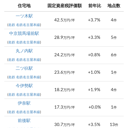
住宅地
固定資産税評価額
前年比
地点数
一ツ木駅
42.5
+3.7%
4
万円/坪
件
(
名鉄 名鉄名古屋本線
)
中京競馬場前駅
28.9
+3.3%
5
万円/坪
件
(
名鉄 名鉄名古屋本線
)
丸ノ内駅
24.2
+0.8%
6
万円/坪
件
(
名鉄 名鉄名古屋本線
)
二ツ杁駅
23.6
+1.0%
1
万円/坪
件
(
名鉄 名鉄名古屋本線
)
今伊勢駅
18.2
+1.9%
4
万円/坪
件
(
名鉄 名鉄名古屋本線
)
伊奈駅
17.3
+0.0%
1
万円/坪
件
(
名鉄 名鉄名古屋本線
)
前後駅
30.7
+3.5%
13
万円/坪
件