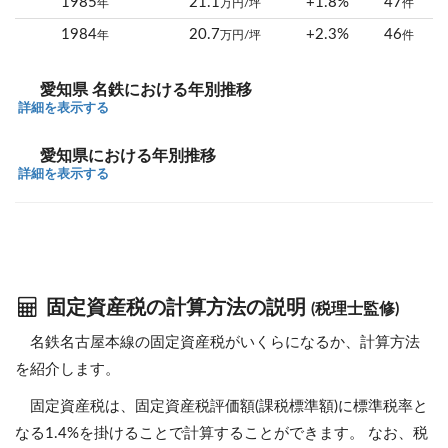
1985
21.1
+1.8%
47
年
万円/坪
件
1984
20.7
+2.3%
46
年
万円/坪
件
愛知県 名鉄における年別推移
詳細を表示する
愛知県における年別推移
詳細を表示する
固定資産税の計算方法の説明
(税理士監修)
名鉄名古屋本線の固定資産税がいくらになるか、計算方法
を紹介します。
固定資産税は、固定資産税評価額(課税標準額)に標準税率と
なる1.4%を掛けることで計算することができます。 なお、税