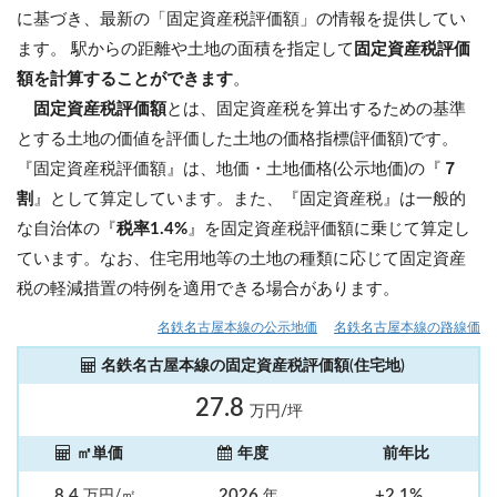
に基づき、最新の「固定資産税評価額」の情報を提供してい
ます。 駅からの距離や土地の面積を指定して
固定資産税評価
額を計算することができます
。
固定資産税評価額
とは、固定資産税を算出するための基準
とする土地の価値を評価した土地の価格指標(評価額)です。
『固定資産税評価額』は、地価・土地価格(公示地価)の『
７
割
』として算定しています。また、『固定資産税』は一般的
な自治体の『
税率1.4%
』を固定資産税評価額に乗じて算定し
ています。なお、住宅用地等の土地の種類に応じて固定資産
税の軽減措置の特例を適用できる場合があります。
名鉄名古屋本線の公示地価
名鉄名古屋本線の路線価
名鉄名古屋本線の固定資産税評価額(住宅地)
27.8
万円/坪
㎡単価
年度
前年比
8.4
2026
+2.1%
万円/㎡
年