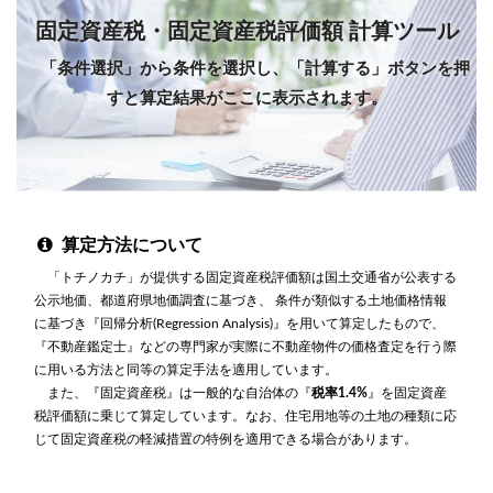
固定資産税・固定資産税評価額 計算ツール
「条件選択」から条件を選択し、「計算する」ボタンを押
すと算定結果がここに表示されます。
算定方法について
「トチノカチ」が提供する固定資産税評価額は国土交通省が公表する
公示地価、都道府県地価調査に基づき、 条件が類似する土地価格情報
に基づき『回帰分析(Regression Analysis)』を用いて算定したもので、
『不動産鑑定士』などの専門家が実際に不動産物件の価格査定を行う際
に用いる方法と同等の算定手法を適用しています。
また、『固定資産税』は一般的な自治体の『
税率1.4%
』を固定資産
税評価額に乗じて算定しています。なお、住宅用地等の土地の種類に応
じて固定資産税の軽減措置の特例を適用できる場合があります。