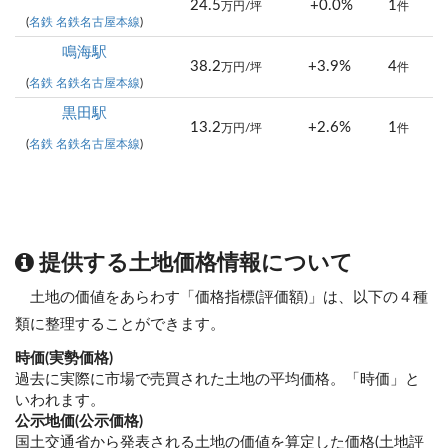
24.5
+0.0%
1
万円/坪
件
(
名鉄 名鉄名古屋本線
)
鳴海駅
38.2
+3.9%
4
万円/坪
件
(
名鉄 名鉄名古屋本線
)
黒田駅
13.2
+2.6%
1
万円/坪
件
(
名鉄 名鉄名古屋本線
)
提供する土地価格情報について
土地の価値をあらわす「価格指標(評価額)」は、以下の４種
類に整理することができます。
時価(実勢価格)
過去に実際に市場で売買された土地の平均価格。「時価」と
いわれます。
公示地価(公示価格)
国土交通省から発表される土地の価値を算定した価格(土地評