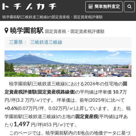
簡単無料査定
暁学園前駅(三岐鉄道三岐線)の固定資産税・固定資産税評価額
暁学園前駅
固定資産税・固定資産税評価額
三重県
三岐鉄道三岐線
暁学園前駅(三岐鉄道三岐線)における2026年の住宅地の
固
定資産税評価額(固定資産税路線価)
の平均値は坪単価
10.7
万
円/坪(3.2 万円/㎡)です。
坪単価は、前年(2025年)に比べて
+0.6%
(0.07万円/坪、0.02万円/㎡)上昇しています。
また、暁
学園前駅(三岐鉄道三岐線)の土地の
固定資産税
(平均値)は坪あ
1,497
たり
円/坪(453 円/㎡)です。
このページでは、暁学園前駅内の
1
地点の地価データに基づ