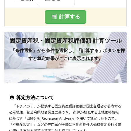
計算する
固定資産税・固定資産税評価額 計算ツール
「条件選択」から条件を選択し、「計算する」ボタンを押
すと算定結果がここに表示されます。
算定方法について
「トチノカチ」が提供する固定資産税評価額は国土交通省が公表する
公示地価、都道府県地価調査に基づき、 条件が類似する土地価格情報
に基づき『回帰分析(Regression Analysis)』を用いて算定したもので、
『不動産鑑定士』などの専門家が実際に不動産物件の価格査定を行う際
に用いる方法と同等の算定手法を適用しています。