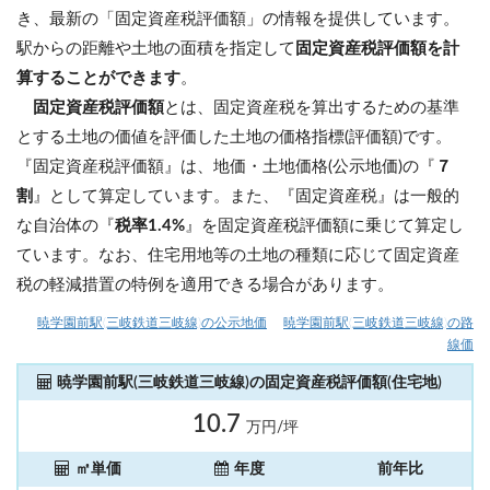
き、最新の「固定資産税評価額」の情報を提供しています。
駅からの距離や土地の面積を指定して
固定資産税評価額を計
算することができます
。
固定資産税評価額
とは、固定資産税を算出するための基準
とする土地の価値を評価した土地の価格指標(評価額)です。
『固定資産税評価額』は、地価・土地価格(公示地価)の『
７
割
』として算定しています。また、『固定資産税』は一般的
な自治体の『
税率1.4%
』を固定資産税評価額に乗じて算定し
ています。なお、住宅用地等の土地の種類に応じて固定資産
税の軽減措置の特例を適用できる場合があります。
暁学園前駅(三岐鉄道三岐線)の公示地価
暁学園前駅(三岐鉄道三岐線)の路
線価
暁学園前駅(三岐鉄道三岐線)の固定資産税評価額(住宅地)
10.7
万円/坪
㎡単価
年度
前年比