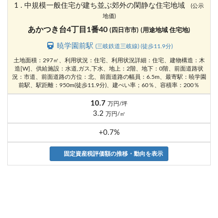
1 . 中規模一般住宅が建ち並ぶ郊外の閑静な住宅地域
(公示
地価)
あかつき台4丁目1番40
(四日市市)
(用途地域 住宅地)
暁学園前駅
(三岐鉄道三岐線) (徒歩11.9分)
土地面積：297㎡、利用状況：住宅、利用状況詳細：住宅、建物構造：木
造[W]、供給施設：水道,ガス,下水、地上：2階、地下：0階、前面道路状
況：市道、前面道路の方位：北、前面道路の幅員：6.5m、最寄駅：暁学園
前駅、駅距離：950m(徒歩11.9分)、建ぺい率；60％、容積率：200％
10.7
万円/坪
3.2
万円/㎡
+0.7%
固定資産税評価額の推移・動向を表示