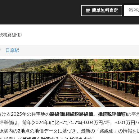
簡単無料査定
続税路線価)
日原駅
おける2025年の住宅地の
路線価(相続税路線価、相続税評価額)
の平
坪単価は、前年(2024年)に比べて
-1.7%
(-0.04万円/坪、-0.01
原駅内の
2
地点の地価データに基づき、最新の「路線価」の情報を