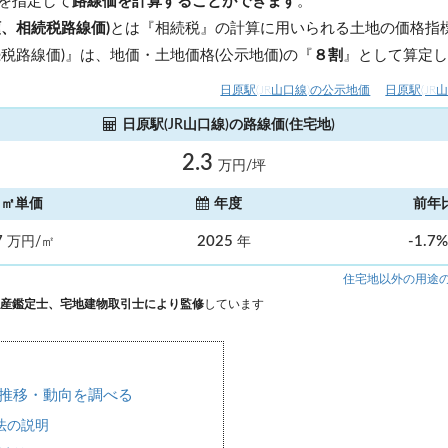
を指定して
路線価を計算することができます
。
額、相続税路線価)
とは『相続税』の計算に用いられる土地の価格指標
税路線価)』は、地価・土地価格(公示地価)の『
８割
』として算定
日原駅(JR山口線)の公示地価
日原駅(JR
日原駅(JR山口線)の路線価(住宅地)
2.3
万円/坪
㎡単価
年度
前年
7
2025
-1.7
万円/㎡
年
住宅地以外の用途
産鑑定士、宅地建物取引士により監修
しています
推移・動向を調べる
法の説明