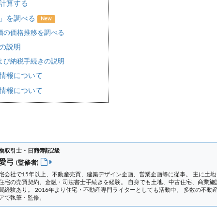
計算する
場」を調べる
New
価の価格推移を調べる
の説明
よび納税手続きの説明
情報について
情報について
物取引士・日商簿記2級
 愛弓
(監修者)
宅会社で15年以上、不動産売買、建築デザイン企画、営業企画等に従事。 主に土地
住宅の売買契約、金融・司法書士手続きを経験。
自身でも土地、中古住宅、商業施
買経験あり。 2016年より住宅・不動産専門ライターとしても活動中。 多数の不動
アで執筆・監修。