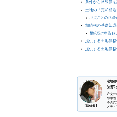
条件から路線価を
土地の「売却相
地点ごとの路線
相続税の基礎知識
相続税の申告お
提供する土地価格
提供する土地価格
宅地建
岩野
注文住
や中古
等の売
【監修者】
メディ