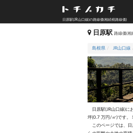
日原駅(JR山口線)の路線価(相続税路線価)
日原駅
路線価(相
島根県
JR山口線
日原駅(JR山口線)に
坪(0.7 万円/㎡)です。
このページでは、日