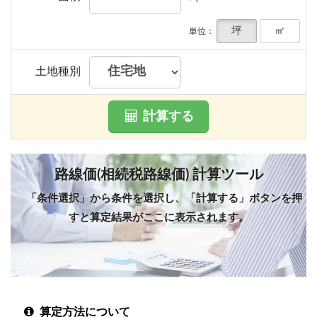
坪
㎡
単位：
土地種別
計算する
路線価(相続税路線価) 計算ツール
「条件選択」から条件を選択し、「計算する」ボタンを押
すと算定結果がここに表示されます。
算定方法について