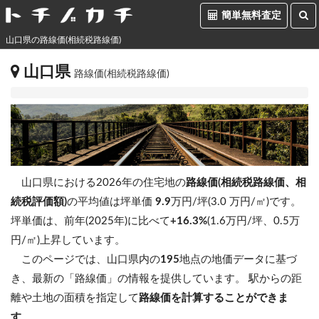
簡単無料査定
山口県の路線価(相続税路線価)
山口県
路線価(相続税路線価)
山口県における2026年の住宅地の
路線価(相続税路線価、相
続税評価額)
の平均値は坪単価
9.9
万円/坪(3.0 万円/㎡)です。
坪単価は、前年(2025年)に比べて
+16.3%
(1.6万円/坪、0.5万
円/㎡)上昇しています。
このページでは、山口県内の
195
地点の地価データに基づ
き、最新の「路線価」の情報を提供しています。 駅からの距
離や土地の面積を指定して
路線価を計算することができま
す
。