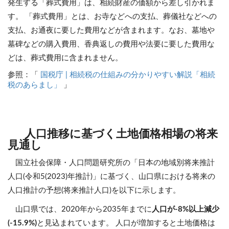
発生する「葬式費用」は、相続財産の価額から差し引かれま
す。 「葬式費用」とは、お寺などへの支払、葬儀社などへの
支払、お通夜に要した費用などが含まれます。なお、墓地や
墓碑などの購入費用、香典返しの費用や法要に要した費用な
どは、葬式費用に含まれません。
参照：「
国税庁 | 相続税の仕組みの分かりやすい解説「相続
税のあらまし」
」
人口推移に基づく土地価格相場の将来
見通し
国立社会保障・人口問題研究所の「日本の地域別将来推計
人口(令和5(2023)年推計)」に基づく、山口県における将来の
人口推計の予想(将来推計人口)を以下に示します。
山口県では、2020年から2035年までに
人口が-8%以上減少
(-15.9%)
と見込まれています。 人口が増加すると土地価格は