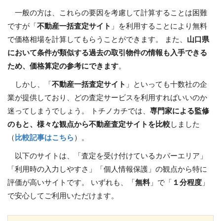
一般の方は、これらの要因を考慮して計算することは困難
ですが「
不動産一括査定サイト
」を利用することにより無料
で価格相場を計算してもらうことができます。 また、
山口県
において条件が類似する過去の取引物件の情報も入手できる
ため、価格算定の参考にできます
。
しかし、「
不動産一括査定サイト
」といっても十数社の企
業が提供しており、どの査定サービスを利用すればいいのか
迷ってしまうでしょう。 トチノカチでは、
専門家による監修
のもと、様々な観点から不動産査定サイトを比較
しました
（
比較記事はこちら
）。
以下のサイトは、「査定を受け付けているカバーエリア」
「利用時の入力しやすさ」「個人情報保護」の観点から特に
評価が高いサイトです。 いずれも、「
無料
」で「
１分程度
」
で安心してご利用いただけます。