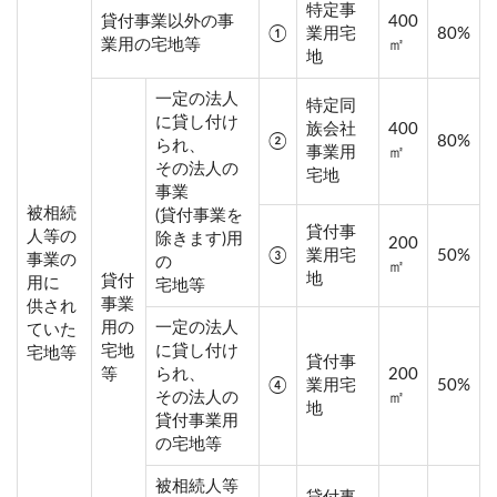
特定事
貸付事業以外の事
400
①
業用宅
80%
業用の宅地等
㎡
地
一定の法人
特定同
に貸し付け
族会社
400
②
80%
られ、
事業用
㎡
その法人の
宅地
事業
被相続
(貸付事業を
貸付事
人等の
除きます)用
200
③
業用宅
50%
事業の
の
㎡
地
貸付
用に
宅地等
事業
供され
用の
一定の法人
ていた
宅地
に貸し付け
宅地等
貸付事
等
られ、
200
④
業用宅
50%
その法人の
㎡
地
貸付事業用
の宅地等
被相続人等