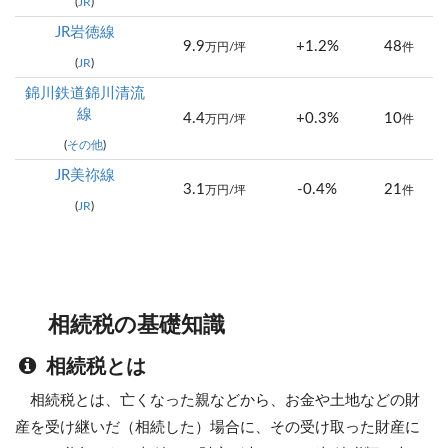
(
JR
)
JR岩徳線
9.9
+1.2%
48
万円/坪
件
(
JR
)
錦川鉄道錦川清流
線
4.4
+0.3%
10
万円/坪
件
(
その他
)
JR美祢線
3.1
-0.4%
21
万円/坪
件
(
JR
)
相続税の基礎知識
相続税とは
相続税とは、亡くなった親などから、お金や土地などの財
産を受け継いだ（相続した）場合に、その受け取った財産に