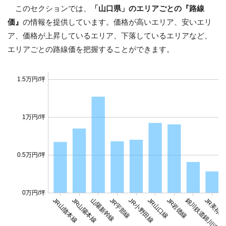
このセクションでは、
「山口県」のエリアごとの『路線
価』
の情報を提供しています。価格が高いエリア、安いエリ
ア、価格が上昇しているエリア、下落しているエリアなど、
エリアごとの路線価を把握することができます。
1.5万円/坪
1万円/坪
0.5万円/坪
0万円/坪
JR山陰本線
JR山陽本線
山陽新幹線
JR宇部線
JR小野田線
JR山口線
JR岩徳線
錦川鉄道錦川清流
JR美祢