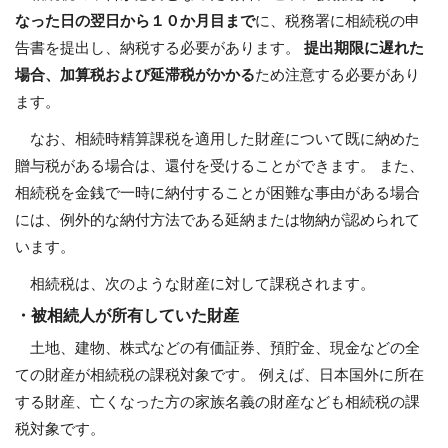
なった日の翌日から１０か月目まで
に、税務署に相続税の申
告書を提出し、納税する必要があります。
提出期限に遅れた
場合、加算税および延滞税がかかる
ため注意する必要があり
ます。
なお、相続時精算課税を適用した財産について既に納めた
贈与税がある場合は、還付を受けることができます。 また、
相続税を金銭で一時に納付することが困難な事由がある場合
には、例外的な納付方法である延納または物納が認められて
います。
相続税は、次のような財産に対して課税されます。
・被相続人が所有していた財産
土地、建物、株式などの有価証券、預貯金、現金などの全
ての財産が相続税の課税対象です。 例えば、日本国外に所在
する財産、亡くなった方の家族名義の財産なども相続税の課
税対象です。