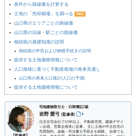
条件から路線価を計算する
土地の「売却相場」を調べる
New
山口県のエリアごとの路線価
山口県の沿線・駅ごとの路線価
相続税の基礎知識の説明
相続税の申告および納税手続きの説明
提供する土地価格情報について
人口推移に基づく不動産相場の将来見通し
山口県の将来人口推計(人口の予測)
提供する土地価格情報について
宅地建物取引士・日商簿記2級
岩野 愛弓
(監修者)
注文住宅会社で15年以上、不動産売買、建築デザイ
ン企画、営業企画等に従事。 主に土地や中古住宅の
売買契約、金融・司法書士手続きを経験。
自身でも
【監修者】