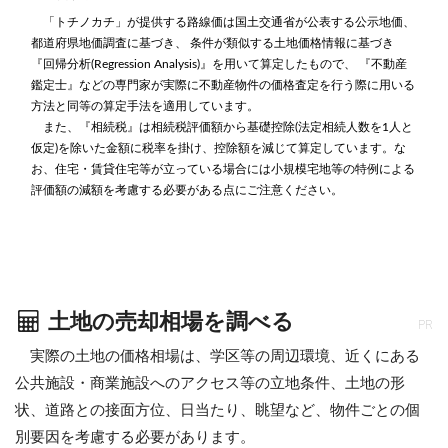
「トチノカチ」が提供する路線価は国土交通省が公表する公示地価、
都道府県地価調査に基づき、 条件が類似する土地価格情報に基づき
『回帰分析(Regression Analysis)』を用いて算定したもので、 『不動産
鑑定士』などの専門家が実際に不動産物件の価格査定を行う際に用いる
方法と同等の算定手法を適用しています。
また、『相続税』は相続税評価額から基礎控除(法定相続人数を1人と
仮定)を除いた金額に税率を掛け、控除額を減じて算定しています。な
お、住宅・賃貸住宅等が立っている場合には小規模宅地等の特例による
評価額の減額を考慮する必要がある点にご注意ください。
土地の売却相場を調べる
PR
実際の土地の価格相場は、学区等の周辺環境、近くにある
公共施設・商業施設へのアクセス等の立地条件、土地の形
状、道路との接面方位、日当たり、眺望など、物件ごとの個
別要因を考慮する必要があります。