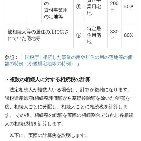
貸付事
の
200
⑤
業用宅
50%
貸付事業用
㎡
地
の宅地等
特定居
被相続人等の居住の用に供さ
330
⑥
住用宅
80%
れていた宅地等
㎡
地
参照：「
国税庁 | 相続した事業の用や居住の用の宅地等の価
額の特例（小規模宅地等の特例）
」
・複数の相続人に対する相続税の計算
法定相続人が複数人いる場合は、計算が複雑になります。
課税遺産総額(相続税評価額から基礎控除額を除いた金額)を一
度、相続人ごとに分配し、相続人ごとに相続税を計算しま
す。 その後、相続税の総額を実際の相続割合で分配し各相続
人の相続税額を計算します。
以下に、実際の計算例を説明します。