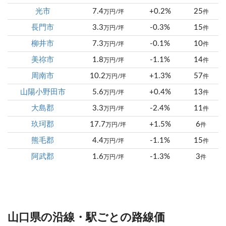
光市
7.4
+0.2%
25
万円/坪
件
長門市
3.3
-0.3%
15
万円/坪
件
柳井市
7.3
-0.1%
10
万円/坪
件
美祢市
1.8
-1.1%
14
万円/坪
件
周南市
10.2
+1.3%
57
万円/坪
件
山陽小野田市
5.6
+0.4%
13
万円/坪
件
大島郡
3.3
-2.4%
11
万円/坪
件
玖珂郡
17.7
+1.5%
6
万円/坪
件
熊毛郡
4.4
-1.1%
15
万円/坪
件
阿武郡
1.6
-1.3%
3
万円/坪
件
山口県の沿線・駅ごとの路線価